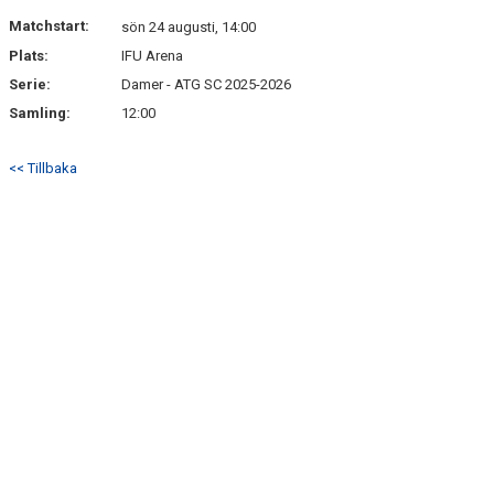
50/50
Matchstart:
sön 24 augusti, 14:00
Plats:
IFU Arena
PARTNERS
Serie:
Damer - ATG SC 2025-2026
#VISTÄLLERUPP
Samling:
12:00
<< Tillbaka