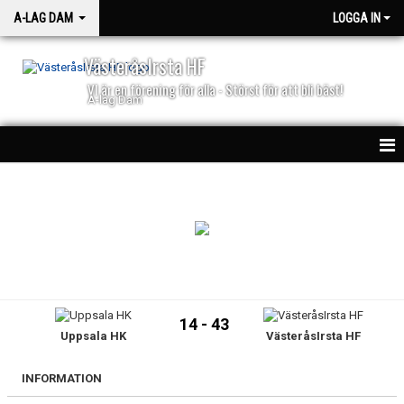
A-LAG DAM
LOGGA IN
VästeråsIrsta HF
VI är en förening för alla - Störst för att bli bäst!
A-lag Dam
HEM
TRUPPEN
NYHETER
KALENDER
14 - 43
Uppsala HK
VästeråsIrsta HF
MATCHER
BILJETTER
INFORMATION