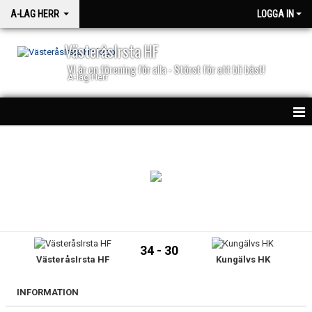
A-LAG HERR
LOGGA IN
VästeråsIrsta HF
VI är en förening för alla - Störst för att bli bäst!
A-lag Herr
HEM
TRUPPEN
NYHETER
MATCHER
34 - 30
VästeråsIrsta HF
Kungälvs HK
BILJETTER
50/50
INFORMATION