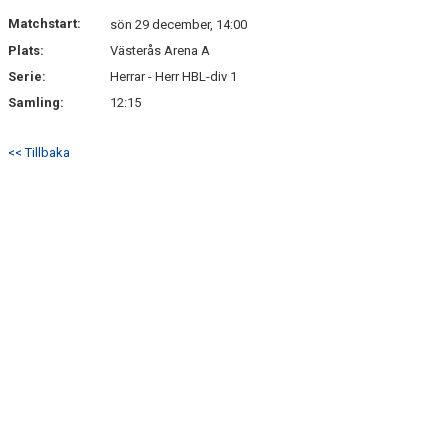
PARTNERS
Matchstart:
sön 29 december, 14:00
Plats:
Västerås Arena A
KALENDER
Serie:
Herrar - Herr HBL-div 1
KONTAKT
Samling:
12:15
<< Tillbaka