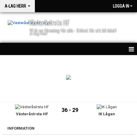
A-LAG HERR
LOGGA IN
VästeråsIrsta HF
VI är en förening för alla - Störst för att bli bäst!
A-lag Herr
HEM
TRUPPEN
NYHETER
MATCHER
36 - 29
VästeråsIrsta HF
IK Lågan
BILJETTER
50/50
INFORMATION