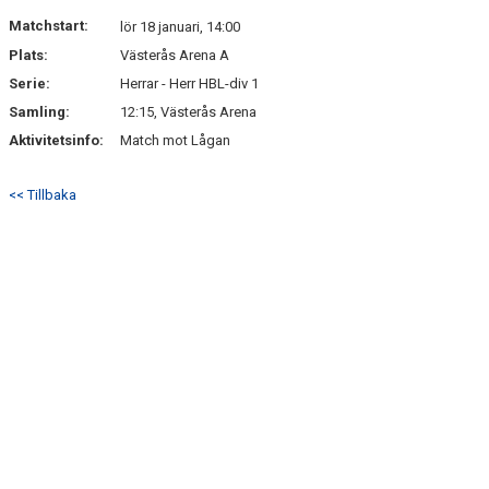
PARTNERS
Matchstart:
lör 18 januari, 14:00
Plats:
Västerås Arena A
KALENDER
Serie:
Herrar - Herr HBL-div 1
KONTAKT
Samling:
12:15, Västerås Arena
Aktivitetsinfo:
Match mot Lågan
<< Tillbaka