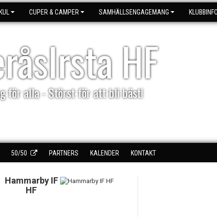
KUL
CUPER & CAMPER
SAMHÄLLSENGAGEMANG
KLUBBINF
eråsIrsta HF
g för alla - Störst för att bli bäst!
50/50
PARTNERS
KALENDER
KONTAKT
Hammarby IF
2
HF