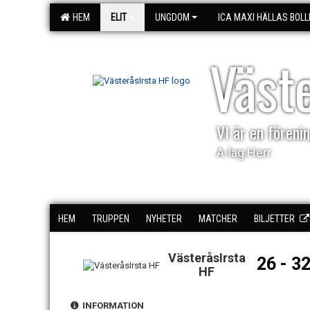
HEM
ELIT
UNGDOM
ICA MAXI HÄLLAS BOLL
Väst
VI är en förenin
A-lag Herr
HEM
TRUPPEN
NYHETER
MATCHER
BILJETTER
VästeråsIrsta
26 - 3
HF
INFORMATION