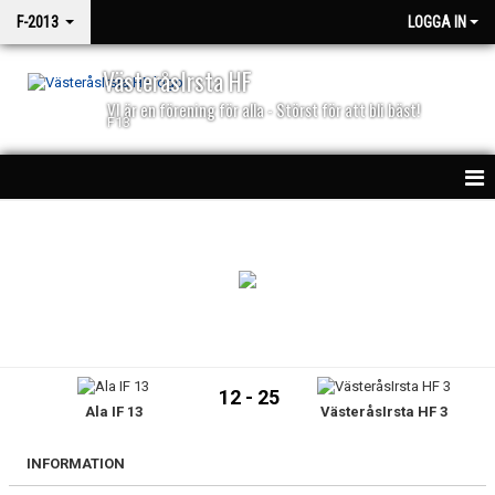
F-2013
LOGGA IN
VästeråsIrsta HF
VI är en förening för alla - Störst för att bli bäst!
F13
HEM
NYHETER
KALENDER
MATCHER
12 - 25
Ala IF 13
VästeråsIrsta HF 3
TRUPPEN
BILDGALLERI
INFORMATION