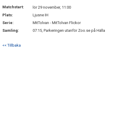
DOKUMENT
Matchstart:
lör 29 november, 11:00
Plats:
Ljusne IH
FAQ
Serie:
MitTolvan - MitTolvan Flickor
KONTAKT
Samling:
07:15, Parkeringen utanför Zoo.se på Hälla
PARTNERS
<< Tillbaka
ARKIV
SAMMANDRAG 22/2