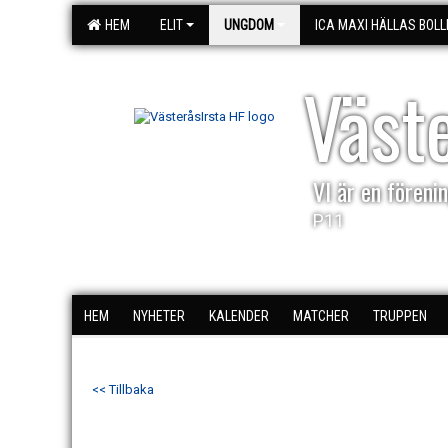
HEM
ELIT
UNGDOM
ICA MAXI HÄLLAS BOLL
Väst
VI är en förenin
P11
HEM
NYHETER
KALENDER
MATCHER
TRUPPEN
<< Tillbaka