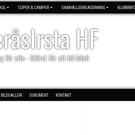
KUL
CUPER & CAMPER
SAMHÄLLSENGAGEMANG
KLUBBINF
eråsIrsta HF
g för alla - Störst för att bli bäst!
BILDGALLERI
DOKUMENT
KONTAKT