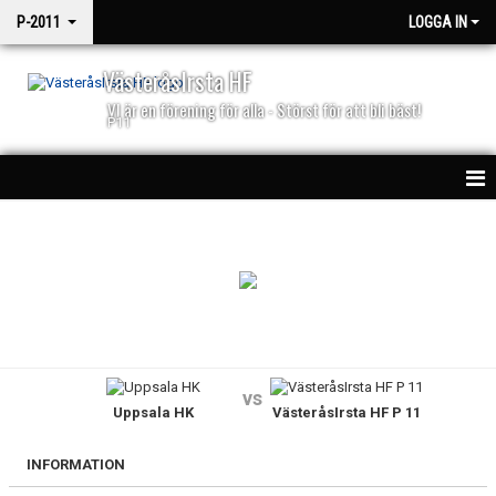
P-2011
LOGGA IN
VästeråsIrsta HF
VI är en förening för alla - Störst för att bli bäst!
P11
HEM
NYHETER
KALENDER
MATCHER
vs
Uppsala HK
VästeråsIrsta HF P 11
TRUPPEN
BILDGALLERI
INFORMATION