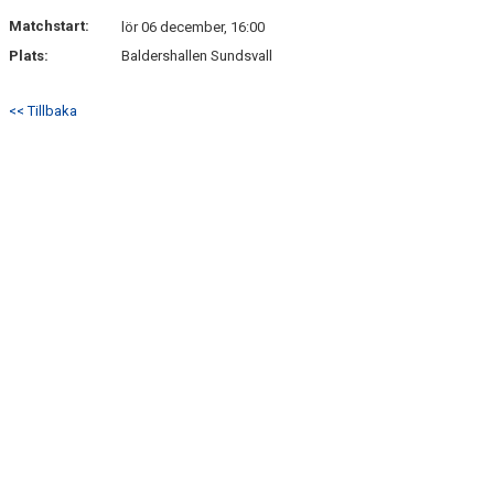
DOKUMENT
Matchstart:
lör 06 december, 16:00
Plats:
Baldershallen Sundsvall
KONTAKT
<< Tillbaka