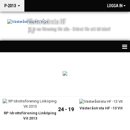
P-2013
LOGGA IN
VästeråsIrsta HF
VI är en förening för alla - Störst för att bli bäst!
P13
HEM
NYHETER
KALENDER
PARTNERS
VästeråsIrsta HF -13 Vit
MATCHSPEL
24 - 19
RP Idrottsförening Linköping
Vit 2013
MATCHER