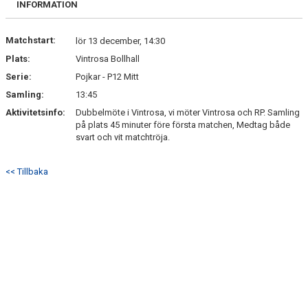
INFORMATION
TRUPPEN
BILDGALLERI
Matchstart:
lör 13 december, 14:30
Plats:
Vintrosa Bollhall
DOKUMENT
Serie:
Pojkar - P12 Mitt
Samling:
13:45
KONTAKT
Aktivitetsinfo:
Dubbelmöte i Vintrosa, vi möter Vintrosa och RP. Samling
på plats 45 minuter före första matchen, Medtag både
GÄSTBOK
svart och vit matchtröja.
<< Tillbaka