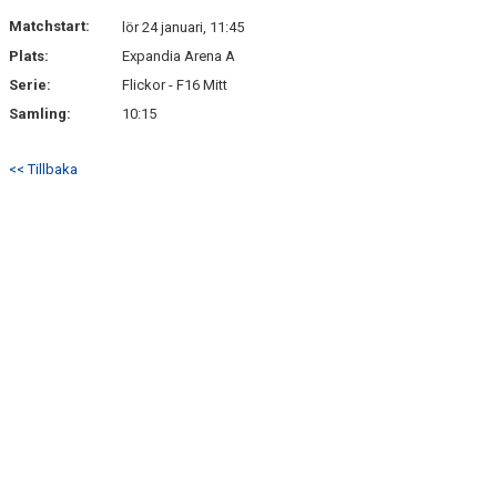
DOKUMENT
Matchstart:
lör 24 januari, 11:45
Plats:
Expandia Arena A
KONTAKT
Serie:
Flickor - F16 Mitt
GÄSTBOK
Samling:
10:15
<< Tillbaka