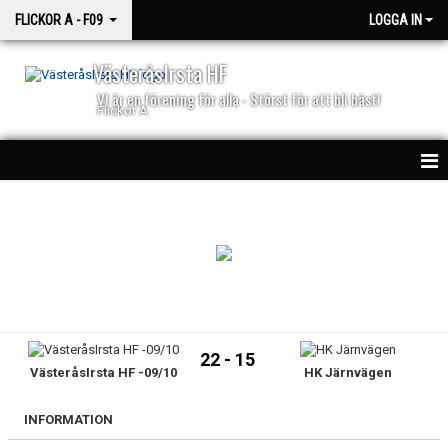
FLICKOR A - F09
LOGGA IN
VästeråsIrsta HF
VI är en förening för alla - Störst för att bli bäst!
Flickor A
HEM
NYHETER
KALENDER
MATCHER
22 - 15
VästeråsIrsta HF -09/10
HK Järnvägen
TRUPPEN
BILDGALLERI
INFORMATION