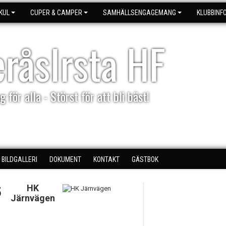
KUL
CUPER & CAMPER
SAMHÄLLSENGAGEMANG
KLUBBINF
eråsIrsta HF
g för alla - Störst för att bli bäst!
BILDGALLERI
DOKUMENT
KONTAKT
GÄSTBOK
HK
5
Järnvägen