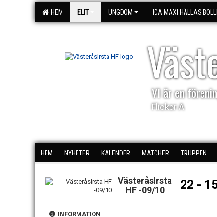
HEM
ELIT
UNGDOM
ICA MAXI HÄLLAS BOLL
Väst
VI är en förenin
Flickor A
HEM
NYHETER
KALENDER
MATCHER
TRUPPEN
VästeråsIrsta
22 - 1
HF -09/10
INFORMATION