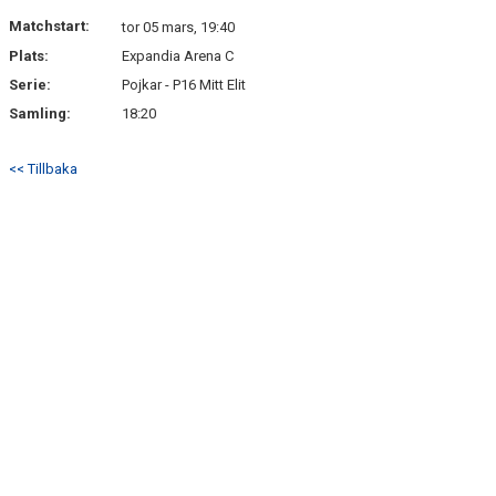
DOKUMENT
Matchstart:
tor 05 mars, 19:40
Plats:
Expandia Arena C
KONTAKT
Serie:
Pojkar - P16 Mitt Elit
Samling:
18:20
<< Tillbaka