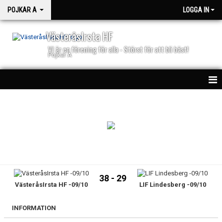
POJKAR A
LOGGA IN
VästeråsIrsta HF
VI är en förening för alla - Störst för att bli bäst!
Pojkar A
HEM
NYHETER
KALENDER
MATCHER
38 - 29
VästeråsIrsta HF -09/10
LIF Lindesberg -09/10
TRUPPEN
BILDGALLERI
INFORMATION