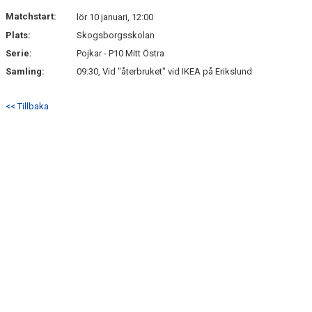
DOKUMENT
Matchstart:
lör 10 januari, 12:00
Plats:
Skogsborgsskolan
KONTAKT
Serie:
Pojkar - P10 Mitt Östra
Samling:
09:30, Vid "återbruket" vid IKEA på Erikslund
<< Tillbaka