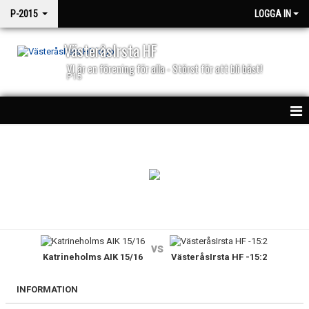
P-2015
LOGGA IN
VästeråsIrsta HF
VI är en förening för alla - Störst för att bli bäst!
P15
HEM
NYHETER
KALENDER
MATCHER
vs
Katrineholms AIK 15/16
VästeråsIrsta HF -15:2
TRUPPEN
BILDGALLERI
INFORMATION