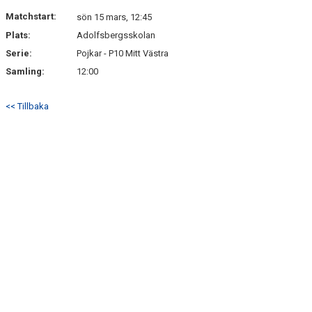
DOKUMENT
Matchstart:
sön 15 mars, 12:45
Plats:
Adolfsbergsskolan
KONTAKT
Serie:
Pojkar - P10 Mitt Västra
Samling:
12:00
<< Tillbaka