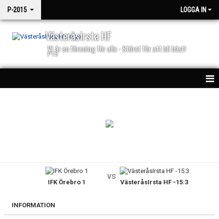
P-2015
LOGGA IN
VästeråsIrsta HF
VI är en förening för alla - Störst för att bli bäst!
P15
HEM
NYHETER
KALENDER
MATCHER
vs
IFK Örebro 1
VästeråsIrsta HF -15:3
TRUPPEN
BILDGALLERI
INFORMATION