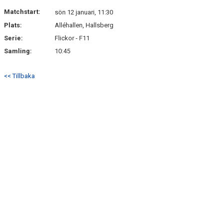
DOKUMENT
Matchstart:
sön 12 januari, 11:30
Plats:
Alléhallen, Hallsberg
FAQ
Serie:
Flickor - F11
KONTAKT
Samling:
10:45
PARTNERS
<< Tillbaka
ARKIV
SAMMANDRAG 22/2