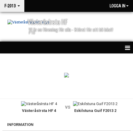
F-2013
LOGGA IN
VästeråsIrsta HF
VI är en förening för alla - Störst för att bli bäst!
F13
HEM
NYHETER
KALENDER
MATCHER
vs
VästeråsIrsta HF 4
Eskilstuna Guif F2013 2
TRUPPEN
BILDGALLERI
INFORMATION