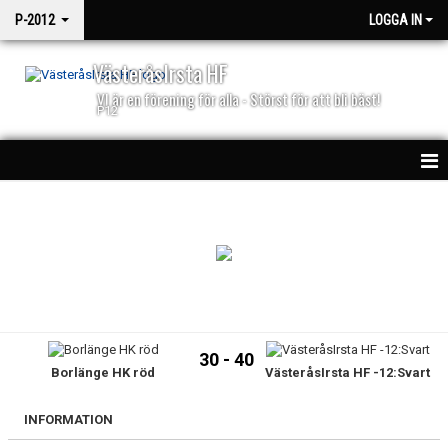
P-2012
LOGGA IN
VästeråsIrsta HF
VI är en förening för alla - Störst för att bli bäst!
P12
HEM
KALENDER
MATCHER
TRUPPEN
30 - 40
Borlänge HK röd
VästeråsIrsta HF -12:Svart
NYHETER
BILDGALLERI
INFORMATION