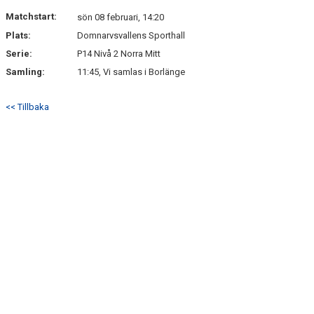
DOKUMENT
Matchstart:
sön 08 februari, 14:20
Plats:
Domnarvsvallens Sporthall
SPONSORER
Serie:
P14 Nivå 2 Norra Mitt
KONTAKT
Samling:
11:45, Vi samlas i Borlänge
<< Tillbaka