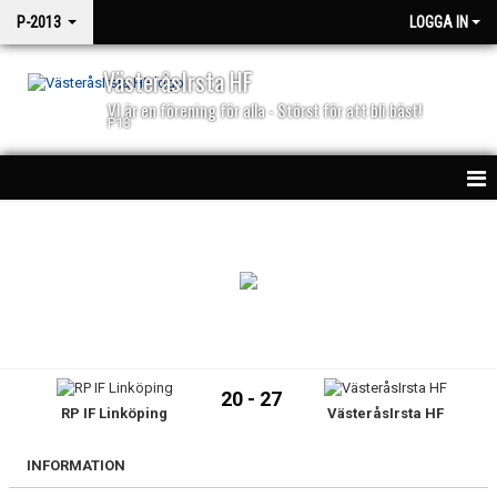
P-2013
LOGGA IN
VästeråsIrsta HF
VI är en förening för alla - Störst för att bli bäst!
P13
HEM
NYHETER
KALENDER
PARTNERS
20 - 27
RP IF Linköping
VästeråsIrsta HF
MATCHSPEL
MATCHER
INFORMATION