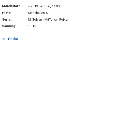
TRUPPEN
Matchstart:
sön 19 oktober, 14:00
Plats:
Mässhallen A
BILDGALLERI
Serie:
MitTolvan - MitTolvan Pojkar
DOKUMENT
Samling:
13:15
KONTAKT
<< Tillbaka
GÄSTBOK