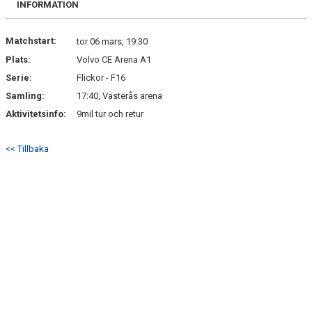
INFORMATION
DOKUMENT
KONTAKT
Matchstart:
tor 06 mars, 19:30
Plats:
Volvo CE Arena A1
GÄSTBOK
Serie:
Flickor - F16
Samling:
17:40, Västerås arena
Aktivitetsinfo:
9mil tur och retur
<< Tillbaka