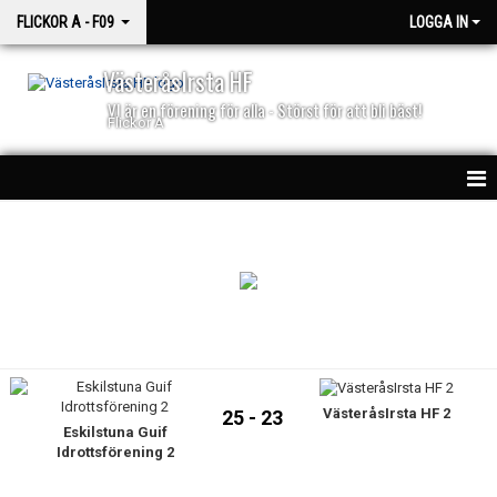
FLICKOR A - F09
LOGGA IN
VästeråsIrsta HF
VI är en förening för alla - Störst för att bli bäst!
Flickor A
HEM
NYHETER
KALENDER
MATCHER
VästeråsIrsta HF 2
TRUPPEN
25 - 23
Eskilstuna Guif
Idrottsförening 2
BILDGALLERI