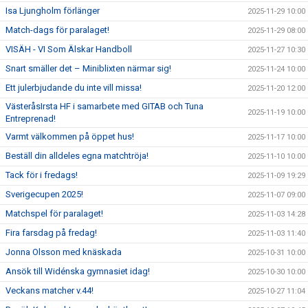
Isa Ljungholm förlänger
2025-11-29 10:00
Match-dags för paralaget!
2025-11-29 08:00
VISÄH - VI Som Älskar Handboll
2025-11-27 10:30
Snart smäller det – Miniblixten närmar sig!
2025-11-24 10:00
Ett julerbjudande du inte vill missa!
2025-11-20 12:00
VästeråsIrsta HF i samarbete med GITAB och Tuna
2025-11-19 10:00
Entreprenad!
Varmt välkommen på öppet hus!
2025-11-17 10:00
Beställ din alldeles egna matchtröja!
2025-11-10 10:00
Tack för i fredags!
2025-11-09 19:29
Sverigecupen 2025!
2025-11-07 09:00
Matchspel för paralaget!
2025-11-03 14:28
Fira farsdag på fredag!
2025-11-03 11:40
Jonna Olsson med knäskada
2025-10-31 10:00
Ansök till Widénska gymnasiet idag!
2025-10-30 10:00
Veckans matcher v.44!
2025-10-27 11:04