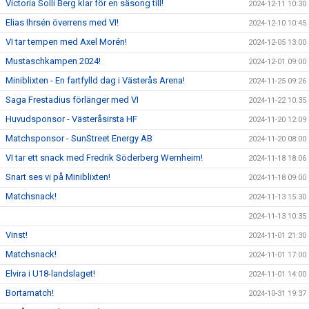
Victoria Solli Berg klar för en säsong till!
2024-12-11 10:30
Elias Ihrsén överrens med VI!
2024-12-10 10:45
VI tar tempen med Axel Morén!
2024-12-05 13:00
Mustaschkampen 2024!
2024-12-01 09:00
Miniblixten - En fartfylld dag i Västerås Arena!
2024-11-25 09:26
Saga Frestadius förlänger med VI
2024-11-22 10:35
Huvudsponsor - Västeråsirsta HF
2024-11-20 12:09
Matchsponsor - SunStreet Energy AB
2024-11-20 08:00
VI tar ett snack med Fredrik Söderberg Wernheim!
2024-11-18 18:06
Snart ses vi på Miniblixten!
2024-11-18 09:00
Matchsnack!
2024-11-13 15:30
2024-11-13 10:35
Vinst!
2024-11-01 21:30
Matchsnack!
2024-11-01 17:00
Elvira i U18-landslaget!
2024-11-01 14:00
Bortamatch!
2024-10-31 19:37