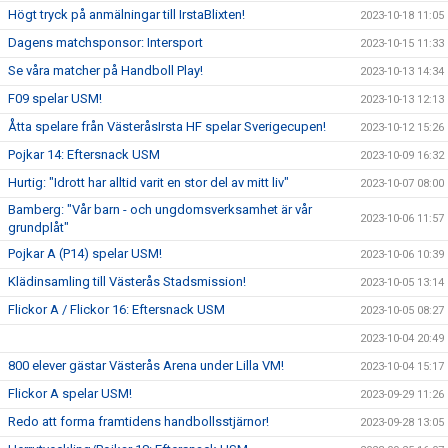
Högt tryck på anmälningar till IrstaBlixten!
2023-10-18 11:05
Dagens matchsponsor: Intersport
2023-10-15 11:33
Se våra matcher på Handboll Play!
2023-10-13 14:34
F09 spelar USM!
2023-10-13 12:13
Åtta spelare från VästeråsIrsta HF spelar Sverigecupen!
2023-10-12 15:26
Pojkar 14: Eftersnack USM
2023-10-09 16:32
Hurtig: "Idrott har alltid varit en stor del av mitt liv"
2023-10-07 08:00
Bamberg: "Vår barn - och ungdomsverksamhet är vår
2023-10-06 11:57
grundplåt"
Pojkar A (P14) spelar USM!
2023-10-06 10:39
Klädinsamling till Västerås Stadsmission!
2023-10-05 13:14
Flickor A / Flickor 16: Eftersnack USM
2023-10-05 08:27
2023-10-04 20:49
800 elever gästar Västerås Arena under Lilla VM!
2023-10-04 15:17
Flickor A spelar USM!
2023-09-29 11:26
Redo att forma framtidens handbollsstjärnor!
2023-09-28 13:05