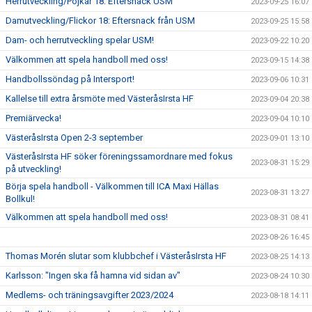
Herrutveckling/Pojkar 18: Eftersnack USM
2023-09-25 16:07
Damutveckling/Flickor 18: Eftersnack från USM
2023-09-25 15:58
Dam- och herrutveckling spelar USM!
2023-09-22 10:20
Välkommen att spela handboll med oss!
2023-09-15 14:38
Handbollssöndag på Intersport!
2023-09-06 10:31
Kallelse till extra årsmöte med VästeråsIrsta HF
2023-09-04 20:38
Premiärvecka!
2023-09-04 10:10
VästeråsIrsta Open 2-3 september
2023-09-01 13:10
VästeråsIrsta HF söker föreningssamordnare med fokus
2023-08-31 15:29
på utveckling!
Börja spela handboll - Välkommen till ICA Maxi Hällas
2023-08-31 13:27
Bollkul!
Välkommen att spela handboll med oss!
2023-08-31 08:41
2023-08-26 16:45
Thomas Morén slutar som klubbchef i VästeråsIrsta HF
2023-08-25 14:13
Karlsson: "Ingen ska få hamna vid sidan av"
2023-08-24 10:30
Medlems- och träningsavgifter 2023/2024
2023-08-18 14:11