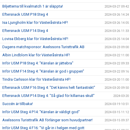
Biljetterna till kvalmatch 1 är släppta!
2024-03-27 09:42
Eftersnack USM P18 Steg 4
2024-03-26 14:24
Isa Ljungholm klar för VästeråsIrsta HF!
2024-03-26 14:05
Eftersnack USM F14 Steg 4
2024-03-26 11:33
Lovisa Ekberg klar för VästeråsIrsta HF!
2024-03-25 14:04
Dagens matchsponsor: Axelssons Turisttrafik AB
2024-03-23 09:00
Albin Lindblom klar för VästeråsIrsta HF!
2024-03-22 11:00
Inför USM P18 Steg 4: "Känslan är jättebra"
2024-03-22 09:33
Inför USM F14 Steg 4: "Känslan är god i gruppen"
2024-03-22 09:16
Tindra Carlsson klar för VästeråsIrsta HF!
2024-03-20 11:00
Eftersnack USM F16 Steg 4: "Det känns helt fantastiskt"
2024-03-20 09:50
Eftersnack USM P14 Steg 4: "Så glad för killarnas skull"
2024-03-20
Succén är tillbaka!
2024-03-19 10:51
Inför USM Steg 4 P14: "Känslan är väldigt god"
2024-03-15 11:12
Axelssons Turisttrafik AB förlänger som huvudpartner!
2024-03-15 09:37
Inför USM Steg 4 F16: "Vi går in i helgen med gott