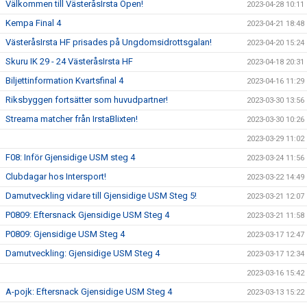
Välkommen till VästeråsIrsta Open!
2023-04-28 10:11
Kempa Final 4
2023-04-21 18:48
VästeråsIrsta HF prisades på Ungdomsidrottsgalan!
2023-04-20 15:24
Skuru IK 29 - 24 VästeråsIrsta HF
2023-04-18 20:31
Biljettinformation Kvartsfinal 4
2023-04-16 11:29
Riksbyggen fortsätter som huvudpartner!
2023-03-30 13:56
Streama matcher från IrstaBlixten!
2023-03-30 10:26
2023-03-29 11:02
F08: Inför Gjensidige USM steg 4
2023-03-24 11:56
Clubdagar hos Intersport!
2023-03-22 14:49
Damutveckling vidare till Gjensidige USM Steg 5!
2023-03-21 12:07
P0809: Eftersnack Gjensidige USM Steg 4
2023-03-21 11:58
P0809: Gjensidige USM Steg 4
2023-03-17 12:47
Damutveckling: Gjensidige USM Steg 4
2023-03-17 12:34
2023-03-16 15:42
A-pojk: Eftersnack Gjensidige USM Steg 4
2023-03-13 15:22