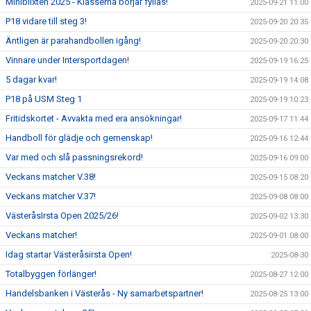
Miniblixten 2025 - Klasserna börjar fyllas!
2025-09-21 11:00
P18 vidare till steg 3!
2025-09-20 20:35
Äntligen är parahandbollen igång!
2025-09-20 20:30
Vinnare under Intersportdagen!
2025-09-19 16:25
5 dagar kvar!
2025-09-19 14:08
P18 på USM Steg 1
2025-09-19 10:23
Fritidskortet - Avvakta med era ansökningar!
2025-09-17 11:44
Handboll för glädje och gemenskap!
2025-09-16 12:44
Var med och slå passningsrekord!
2025-09-16 09:00
Veckans matcher V.38!
2025-09-15 08:20
Veckans matcher V.37!
2025-09-08 08:00
VästeråsIrsta Open 2025/26!
2025-09-02 13:30
Veckans matcher!
2025-09-01 08:00
Idag startar Västeråsirsta Open!
2025-08-30
Totalbyggen förlänger!
2025-08-27 12:00
Handelsbanken i Västerås - Ny samarbetspartner!
2025-08-25 13:00