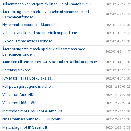
Tillsammans kan VI göra skillnad - Publikmatch 2026!
2026-01-26 14:59
Årets viktigaste match – VI spelar tillsammans med
2026-01-23 14:15
Barncancerfonden!
Ny samarbetspartner - Skandia!
2026-01-23 10:00
VI har blivit tilldelad prestigefullt stipendium!
2026-01-16 15:13
Skoog lämnar efter säsongen!
2026-01-16 12:00
Årets viktigaste match spelar VI tillsammans med
2026-01-15 14:17
Barncancerfonden!
Anmälan till termin 2 av ICA Maxi Hällas Bollkul är öppen!
2026-01-14 11:08
Föreningsrekord!
2026-01-12 11:51
ICA Maxi Hällas Bollkulskalas!
2026-01-10 10:00
Full pott i gårdagens matcher!
2025-12-30 09:02
Vinst mot Amo HK!
2025-12-29 22:58
Vinst mot H65 Höör!
2025-12-29 22:54
Matchdag mot H65 Höör & Amo HK
2025-12-29 11:00
Ny samarbetspartner - JJ Gruppen!
2025-12-29 10:00
Matchdag mot IK Sävehof!
2025-12-26 10:05