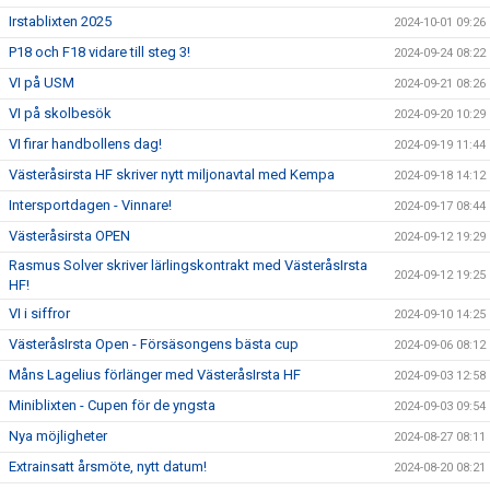
Irstablixten 2025
2024-10-01 09:26
P18 och F18 vidare till steg 3!
2024-09-24 08:22
VI på USM
2024-09-21 08:26
VI på skolbesök
2024-09-20 10:29
VI firar handbollens dag!
2024-09-19 11:44
Västeråsirsta HF skriver nytt miljonavtal med Kempa
2024-09-18 14:12
Intersportdagen - Vinnare!
2024-09-17 08:44
Västeråsirsta OPEN
2024-09-12 19:29
Rasmus Solver skriver lärlingskontrakt med VästeråsIrsta
2024-09-12 19:25
HF!
VI i siffror
2024-09-10 14:25
VästeråsIrsta Open - Försäsongens bästa cup
2024-09-06 08:12
Måns Lagelius förlänger med VästeråsIrsta HF
2024-09-03 12:58
Miniblixten - Cupen för de yngsta
2024-09-03 09:54
Nya möjligheter
2024-08-27 08:11
Extrainsatt årsmöte, nytt datum!
2024-08-20 08:21