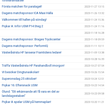
försvarsinsatser"
Första matchen för paralaget!
2023-11-27 13:15
Dagens matchsponsor ICA Maxi Hälla
2023-11-26 13:32
Välkommen till hallen på söndag!
2023-11-24 15:36
Pojkar A: Inför USM P14 Steg 2
2023-11-24 11:16
2023-11-18 16:28
Dagens matchsponsor: Brages Tryckcenter
2023-11-18 09:59
Dagens matchsponsor: PerformIQ
2023-11-11 10:11
VästeråsIrsta HF lanserar Framtidens ledare!
2023-11-09 13:38
2023-10-28 16:39
Träffa VästeråsIrsta HF Parahandboll imorgon!
2023-10-27 07:54
VI besöker Dingtunaskolan!
2023-10-26 15:54
Superonsdag 25 oktober!
2023-10-24 12:51
Pojkar 16: Eftersnack USM
2023-10-23 14:54
Ölund: “Ett erkännande att få vara en del av
2023-10-23 09:58
landslagsstaben”
Pojkar A spelar USM på hemmaplan!
2023-10-20 11:21