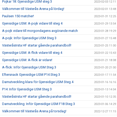
Pojkar 18: Gjensidige USM steg 3
2023-02-03 12:11
Välkommen till Västerås Arena på lördag!
2023-02-01 13:48
Paulsen 150 matcher!
2023-01-31 12:25
Gjensidige USM: A-pojk vidare till steg 4
2023-01-29 13:54
A-pojk vidare till morgondagens avgörande match
2023-01-28 19:29
A-pojk: Inför Gjensidige USM Steg 3
2023-01-27 15:48
VästeråsIrsta HF startar gående parahandboll!
2023-01-25 11:00
Gjensidige USM: A-flick vidare till steg 4
2023-01-22 15:43
Gjensidige USM: A-flick är vidare!
2023-01-21 18:08
A-flick: Inför Gjensidige USM Steg 3
2023-01-20 21:00
Eftersnack Gjensidige USM P14 Steg 3
2023-01-17 11:54
Damutveckling klara för Gjensidige USM Steg 4
2023-01-16 16:16
P14: Inför Gjensidige USM Steg 3
2023-01-13 14:04
VästeråsIrsta HF startar gående parahandboll!
2023-01-10 12:35
Damutveckling: Inför Gjensidige USM F18 Steg 3
2023-01-06 14:29
Välkommen till Västerås Arena på torsdag!
2022-12-27 11:15