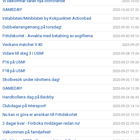
VI välkomnar våran nya ordförande
2025-10-03
GAMEDAY!
2025-10-02 07:25
Irstablixten/Miniblixten by Kokpunkten Actionbad
2025-10-01 07:30
Dubbelarrangemang på torsdag!
2025-09-30 15:00
Fritidskortet - Avvakta med betalning av avgifterna
2025-09-30 09:10
Veckans matcher V.40
2025-09-29
Vidare till steg 3 i USM!
2025-09-28 19:24
P16 på USM!
2025-09-27 09:24
F18 på USM!
2025-09-27 09:21
Skolbesök under idrottens dag!
2025-09-26 17:00
GAMEDAY!
2025-09-24 13:28
Handbollens dag på Bäckby
2025-09-24 06:43
Clubdagar på Intersport!
2025-09-23 14:14
Nu kan ni göra er ansökan till Fritidskortet
2025-09-23 10:53
2 dagar kvar - Förboka middagen redan nu!
2025-09-22 09:53
Välkommen på familjefest!
2025-09-21 11:29