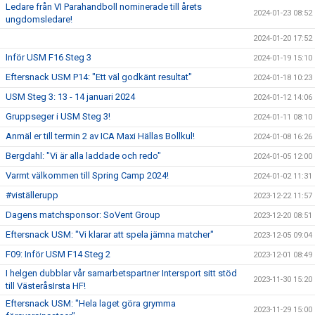
Ledare från VI Parahandboll nominerade till årets
2024-01-23 08:52
ungdomsledare!
2024-01-20 17:52
Inför USM F16 Steg 3
2024-01-19 15:10
Eftersnack USM P14: "Ett väl godkänt resultat"
2024-01-18 10:23
USM Steg 3: 13 - 14 januari 2024
2024-01-12 14:06
Gruppseger i USM Steg 3!
2024-01-11 08:10
Anmäl er till termin 2 av ICA Maxi Hällas Bollkul!
2024-01-08 16:26
Bergdahl: "Vi är alla laddade och redo"
2024-01-05 12:00
Varmt välkommen till Spring Camp 2024!
2024-01-02 11:31
#viställerupp
2023-12-22 11:57
Dagens matchsponsor: SoVent Group
2023-12-20 08:51
Eftersnack USM: "Vi klarar att spela jämna matcher"
2023-12-05 09:04
F09: Inför USM F14 Steg 2
2023-12-01 08:49
I helgen dubblar vår samarbetspartner Intersport sitt stöd
2023-11-30 15:20
till VästeråsIrsta HF!
Eftersnack USM: "Hela laget göra grymma
2023-11-29 15:00