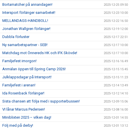
Bortamatcher på annandagen!
2025-12-25 09:50
Intersport förlänger samarbetet!
2025-12-23 10:00
MELLANDAGS-HANDBOLL!
2025-12-22 16:50
Jonathan Wallgren förlänger!
2025-12-19 12:00
Dubbla förluster
2025-12-17 22:51
Ny samarbetspartner - SEB!
2025-12-17 10:00
Matchdag mot Önnereds HK och IFK Skövde!
2025-12-17 10:00
Familjefest imorgon!
2025-12-16 16:49
Anmälan öppen till Spring Camp 2026!
2025-12-15 15:45
Julklappsdagar på Intersport!
2025-12-15 11:23
Familjefest i arenan!
2025-12-14 13:49
Ida Rosenback förlänger!
2025-12-12 14:10
Sista chansen att följa med i supporterbussen!
2025-12-09 15:06
VI lånar Marcus Pedersen!
2025-12-08 16:00
Miniblixten 2025 – vilken dag!
2025-12-01 14:55
Följ med på derby!
2025-12-01 13:12