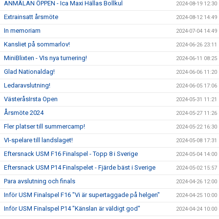
ANMÄLAN ÖPPEN - Ica Maxi Hällas Bollkul
2024-08-19 12:30
Extrainsatt årsmöte
2024-08-12 14:49
In memoriam
2024-07-04 14:49
Kansliet på sommarlov!
2024-06-26 23:11
MiniBlixten - VIs nya turnering!
2024-06-11 08:25
Glad Nationaldag!
2024-06-06 11:20
Ledaravslutning!
2024-06-05 17:06
VästeråsIrsta Open
2024-05-31 11:21
Årsmöte 2024
2024-05-27 11:26
Fler platser till summercamp!
2024-05-22 16:30
VI-spelare till landslaget!
2024-05-08 17:31
Eftersnack USM F16 Finalspel - Topp 8 i Sverige
2024-05-04 14:00
Eftersnack USM P14 Finalspelet - Fjärde bäst i Sverige
2024-05-02 15:57
Para avslutning och finals
2024-04-26 12:00
Inför USM Finalspel F16 "Vi är supertaggade på helgen"
2024-04-25 10:00
Inför USM Finalspel P14 "Känslan är väldigt god"
2024-04-24 10:00