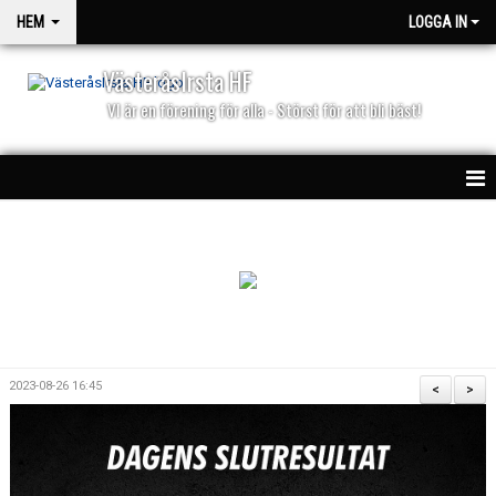
HEM
LOGGA IN
VästeråsIrsta HF
VI är en förening för alla - Störst för att bli bäst!
HEM
NYHETER
PARTNERS
KALENDER
2023-08-26 16:45
<
>
MATCHER