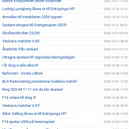
Besök Kokpunkten under höstlovet!
2025-10-27 10:45
Ludvig Ljungberg lånas ut till Enköpings HF!
2025-10-25 22:01
Anmälan till Irstablixten 2026 öppen!
2025-10-23 14:22
Spelare uttagna till Sverigecupen 2025!
2025-10-21 08:51
Skolhandbollen 25/26!
2025-10-13 09:00
Veckans matcher V.42!
2025-10-13 08:00
Återblick från veckan!
2025-10-13 07:21
Uttagna spelare till regionala träningsdagar!
2025-10-09 15:35
I år slog vi alla rekord!
2025-10-08 14:35
Nyförvärv - Gösta Lillhök
2025-10-08 10:00
BLR Redovisning presenterar kvällens match!
2025-10-07 10:32
Ring 020-44 11 11 om du blir skadad
2025-10-06 12:59
F16 vidare till steg 3!
2025-10-06 09:31
Veckans matcher V.41!
2025-10-06 08:00
Albin Sälling lånas ut till Enköpings HF!
2025-10-04 10:00
F16 spelar USM på hemmaplan!
2025-10-03 13:49