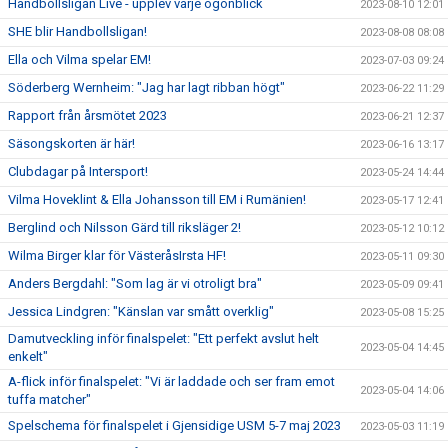
Handbollsligan Live - upplev varje ögonblick
2023-08-10 12:01
SHE blir Handbollsligan!
2023-08-08 08:08
Ella och Vilma spelar EM!
2023-07-03 09:24
Söderberg Wernheim: "Jag har lagt ribban högt"
2023-06-22 11:29
Rapport från årsmötet 2023
2023-06-21 12:37
Säsongskorten är här!
2023-06-16 13:17
Clubdagar på Intersport!
2023-05-24 14:44
Vilma Hoveklint & Ella Johansson till EM i Rumänien!
2023-05-17 12:41
Berglind och Nilsson Gärd till riksläger 2!
2023-05-12 10:12
Wilma Birger klar för VästeråsIrsta HF!
2023-05-11 09:30
Anders Bergdahl: "Som lag är vi otroligt bra"
2023-05-09 09:41
Jessica Lindgren: "Känslan var smått overklig"
2023-05-08 15:25
Damutveckling inför finalspelet: "Ett perfekt avslut helt
2023-05-04 14:45
enkelt"
A-flick inför finalspelet: "Vi är laddade och ser fram emot
2023-05-04 14:06
tuffa matcher"
Spelschema för finalspelet i Gjensidige USM 5-7 maj 2023
2023-05-03 11:19