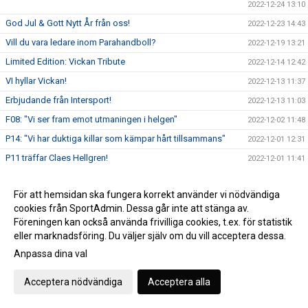
2022-12-24 13:10
God Jul & Gott Nytt År från oss!
2022-12-23 14:43
Vill du vara ledare inom Parahandboll?
2022-12-19 13:21
Limited Edition: Vickan Tribute
2022-12-14 12:42
VI hyllar Vickan!
2022-12-13 11:37
Erbjudande från Intersport!
2022-12-13 11:03
F08: "Vi ser fram emot utmaningen i helgen"
2022-12-02 11:48
P14: "Vi har duktiga killar som kämpar hårt tillsammans"
2022-12-01 12:31
P11 träffar Claes Hellgren!
2022-12-01 11:41
Dagens matchsponsor: Axelssons
2022-11-30 12:00
För att hemsidan ska fungera korrekt använder vi nödvändiga
Välkommen tillbaka, Mattias!
2022-11-29 12:00
cookies från SportAdmin. Dessa går inte att stänga av.
A-pojk: Seger i Hellton Cup!
2022-11-28 14:07
Föreningen kan också använda frivilliga cookies, t.ex. för statistik
P0809: Inför Gjensidige USM Steg 2
eller marknadsföring. Du väljer själv om du vill acceptera dessa.
2022-11-25 15:02
Anpassa dina val
2022-11-24 09:44
Handbollsfest i Västerås Arena!
2022-11-24 09:15
Acceptera nödvändiga
Acceptera alla
Vill du bli en lirare och träna handboll?
2022-11-23 13:39