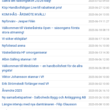
Säkra ditt säsongskort 25/26 idag!
2025-07-02 09:03
Köp Handbollsligan Live till rabatterat pris!
2025-06-27 12:00
KOM IHÅG - ÅRSMÖTE IKVÄLL!
2025-06-24 13:05
Nyförvärv - Jesper Filén
2025-06-19 11:27
Välkommen till VästeråsIrsta Open – säsongens första
2025-06-18 08:19
stora utmaning!
VI söker eldsjälar!
2025-06-17 10:34
Nyfolierad arena
2025-06-16 10:00
VästeråsIrsta HF omorganiserar
2025-06-13 14:30
Albin Sälling stannar i VI!
2025-06-06 12:00
Välkommen till Miniblixten – en handbollsfest för de allra
2025-06-06 08:40
yngsta!
Viktor Johansson stannar i VI!
2025-06-04 10:00
Erik Strömstedt förlänger med VI!
2025-06-02 10:00
Årsmöte 2025
2025-05-26 16:10
Ny samarbetspartner - Salboheds Bygg och Anläggning AB
2025-05-26 10:00
Längre intervju med nya damtränaren - Filip Olausson
2025-05-08 10:00