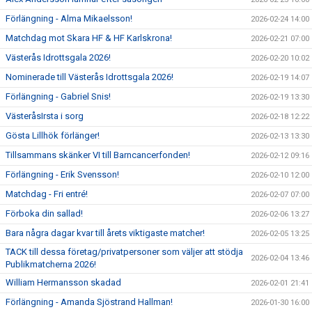
Förlängning - Alma Mikaelsson!
2026-02-24 14:00
Matchdag mot Skara HF & HF Karlskrona!
2026-02-21 07:00
Västerås Idrottsgala 2026!
2026-02-20 10:02
Nominerade till Västerås Idrottsgala 2026!
2026-02-19 14:07
Förlängning - Gabriel Snis!
2026-02-19 13:30
VästeråsIrsta i sorg
2026-02-18 12:22
Gösta Lillhök förlänger!
2026-02-13 13:30
Tillsammans skänker VI till Barncancerfonden!
2026-02-12 09:16
Förlängning - Erik Svensson!
2026-02-10 12:00
Matchdag - Fri entré!
2026-02-07 07:00
Förboka din sallad!
2026-02-06 13:27
Bara några dagar kvar till årets viktigaste matcher!
2026-02-05 13:25
TACK till dessa företag/privatpersoner som väljer att stödja
2026-02-04 13:46
Publikmatcherna 2026!
William Hermansson skadad
2026-02-01 21:41
Förlängning - Amanda Sjöstrand Hallman!
2026-01-30 16:00