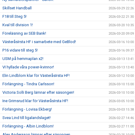
Skillset Handball
2026-03-29 22:26
F18 till Steg 5!
2026-03-22 21:30
Kval till division 1!
2026-03-20 10:35
Föreläsning av SEB Bank!
2026-03-20 09:09
VästeråsIrsta HF i samarbete med GeBlod!
2026-03-16 10:00
P16 vidare till steg 5!
2026-03-16 09:37
USM på hemmaplan x2!
2026-03-13 13:41
VI hyllade våra power-kvinnor!
2026-03-13 13:40
Elin Lindblom klar för VästeråsIrsta HF!
2026-03-12 10:00
Förlängning - Tindra Carlsson!
2026-03-10 15:00
Victoria Solli Berg lämnar efter säsongen!
2026-03-10 10:00
Ine Grimsrud klar för VästeråsIrsta HF!
2026-03-05 10:00
Förlängning - Lovisa Ekberg!
2026-03-03 15:38
Svea Lind till ligalandslaget!
2026-02-27 14:46
Förlängning - Albin Lindblom!
2026-02-27 11:00
Alex Andersson lämnar efter säsongen
2026-02-25 10:00