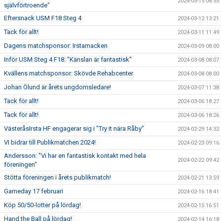
2024-03-15 08:55
självförtroende"
Eftersnack USM F18 Steg 4
2024-03-12 13:21
Tack för allt!
2024-03-11 11:49
Dagens matchsponsor: Irstamacken
2024-03-09 08:00
Inför USM Steg 4 F18: "Känslan är fantastisk"
2024-03-08 08:07
Kvällens matchsponsor: Skövde Rehabcenter
2024-03-08 08:00
Johan Ölund är årets ungdomsledare!
2024-03-07 11:38
Tack för allt!
2024-03-06 18:27
Tack för allt!
2024-03-06 18:26
VästeråsIrsta HF engagerar sig i "Try it nära Råby"
2024-02-29 14:32
VI bidrar till Publikmatchen 2024!
2024-02-23 09:16
Andersson: "Vi har en fantastisk kontakt med hela
2024-02-22 09:42
föreningen"
Stötta föreningen i årets publikmatch!
2024-02-21 13:59
Gameday 17 februari
2024-02-16 18:41
Köp 50/50-lotter på lördag!
2024-02-15 16:51
Hand the Ball på lördag!
2024-02-14 16:18