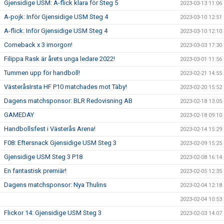
Gjensidige USM: A-flick klara för Steg 5
2023-03-13 11:06
A-pojk: Inför Gjensidige USM Steg 4
2023-03-10 12:51
A-flick: Inför Gjensidige USM Steg 4
2023-03-10 12:10
Comeback x 3 imorgon!
2023-03-03 17:30
Filippa Rask är årets unga ledare 2022!
2023-03-01 11:56
Tummen upp för handboll!
2023-02-21 14:55
VästeråsIrsta HF P10 matchades mot Täby!
2023-02-20 15:52
Dagens matchsponsor: BLR Redovisning AB
2023-02-18 13:05
GAMEDAY
2023-02-18 09:10
Handbollsfest i Västerås Arena!
2023-02-14 15:29
F08: Eftersnack Gjensidige USM Steg 3
2023-02-09 15:25
Gjensidige USM Steg 3 P18
2023-02-08 16:14
En fantastisk premiär!
2023-02-05 12:35
Dagens matchsponsor: Nya Thulins
2023-02-04 12:18
2023-02-04 10:53
Flickor 14: Gjensidige USM Steg 3
2023-02-03 14:07