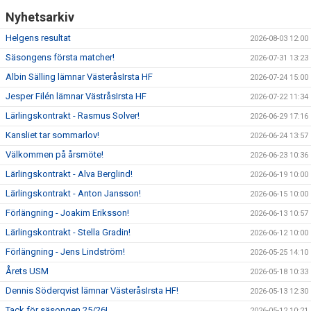
Nyhetsarkiv
Helgens resultat
2026-08-03 12:00
Säsongens första matcher!
2026-07-31 13:23
Albin Sälling lämnar VästeråsIrsta HF
2026-07-24 15:00
Jesper Filén lämnar VästråsIrsta HF
2026-07-22 11:34
Lärlingskontrakt - Rasmus Solver!
2026-06-29 17:16
Kansliet tar sommarlov!
2026-06-24 13:57
Välkommen på årsmöte!
2026-06-23 10:36
Lärlingskontrakt - Alva Berglind!
2026-06-19 10:00
Lärlingskontrakt - Anton Jansson!
2026-06-15 10:00
Förlängning - Joakim Eriksson!
2026-06-13 10:57
Lärlingskontrakt - Stella Gradin!
2026-06-12 10:00
Förlängning - Jens Lindström!
2026-05-25 14:10
Årets USM
2026-05-18 10:33
Dennis Söderqvist lämnar VästeråsIrsta HF!
2026-05-13 12:30
Tack för säsongen 25/26!
2026-05-12 10:21