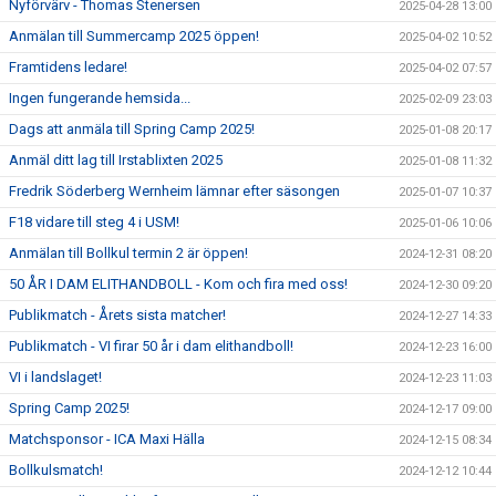
Nyförvärv - Thomas Stenersen
2025-04-28 13:00
Anmälan till Summercamp 2025 öppen!
2025-04-02 10:52
Framtidens ledare!
2025-04-02 07:57
Ingen fungerande hemsida...
2025-02-09 23:03
Dags att anmäla till Spring Camp 2025!
2025-01-08 20:17
Anmäl ditt lag till Irstablixten 2025
2025-01-08 11:32
Fredrik Söderberg Wernheim lämnar efter säsongen
2025-01-07 10:37
F18 vidare till steg 4 i USM!
2025-01-06 10:06
Anmälan till Bollkul termin 2 är öppen!
2024-12-31 08:20
50 ÅR I DAM ELITHANDBOLL - Kom och fira med oss!
2024-12-30 09:20
Publikmatch - Årets sista matcher!
2024-12-27 14:33
Publikmatch - VI firar 50 år i dam elithandboll!
2024-12-23 16:00
VI i landslaget!
2024-12-23 11:03
Spring Camp 2025!
2024-12-17 09:00
Matchsponsor - ICA Maxi Hälla
2024-12-15 08:34
Bollkulsmatch!
2024-12-12 10:44