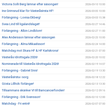
Victoria Solli Berg lämnar efter säsongen!
2026-03-10 10:00
Ine Grimsrud klar för VästeråsIrsta HF!
2026-03-05 10:00
Förlängning - Lovisa Ekberg!
2026-03-03 15:38
Svea Lind till ligalandslaget!
2026-02-27 14:46
Förlängning - Albin Lindblom!
2026-02-27 11:00
Alex Andersson lämnar efter säsongen
2026-02-25 10:00
Förlängning - Alma Mikaelsson!
2026-02-24 14:00
Matchdag mot Skara HF & HF Karlskrona!
2026-02-21 07:00
Västerås Idrottsgala 2026!
2026-02-20 10:02
Nominerade till Västerås Idrottsgala 2026!
2026-02-19 14:07
Förlängning - Gabriel Snis!
2026-02-19 13:30
VästeråsIrsta i sorg
2026-02-18 12:22
Gösta Lillhök förlänger!
2026-02-13 13:30
Tillsammans skänker VI till Barncancerfonden!
2026-02-12 09:16
Förlängning - Erik Svensson!
2026-02-10 12:00
Matchdag - Fri entré!
2026-02-07 07:00