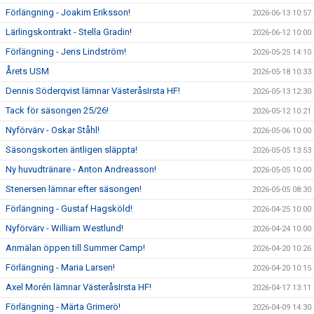
Förlängning - Joakim Eriksson!
2026-06-13 10:57
Lärlingskontrakt - Stella Gradin!
2026-06-12 10:00
Förlängning - Jens Lindström!
2026-05-25 14:10
Årets USM
2026-05-18 10:33
Dennis Söderqvist lämnar VästeråsIrsta HF!
2026-05-13 12:30
Tack för säsongen 25/26!
2026-05-12 10:21
Nyförvärv - Oskar Ståhl!
2026-05-06 10:00
Säsongskorten äntligen släppta!
2026-05-05 13:53
Ny huvudtränare - Anton Andreasson!
2026-05-05 10:00
Stenersen lämnar efter säsongen!
2026-05-05 08:30
Förlängning - Gustaf Hagsköld!
2026-04-25 10:00
Nyförvärv - William Westlund!
2026-04-24 10:00
Anmälan öppen till Summer Camp!
2026-04-20 10:26
Förlängning - Maria Larsen!
2026-04-20 10:15
Axel Morén lämnar VästeråsIrsta HF!
2026-04-17 13:11
Förlängning - Märta Grimerö!
2026-04-09 14:30