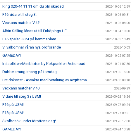
Ring 020-44 11 11 om du blir skadad
2025-10-06 12:59
F16 vidare till steg 3!
2025-10-06 09:31
Veckans matcher V.41!
2025-10-06 08:00
Albin Sälling lånas ut till Enköpings HF!
2025-10-04 10:00
F16 spelar USM på hemmaplan!
2025-10-03 13:49
VI välkomnar våran nya ordförande
2025-10-03
GAMEDAY!
2025-10-02 07:25
Irstablixten/Miniblixten by Kokpunkten Actionbad
2025-10-01 07:30
Dubbelarrangemang på torsdag!
2025-09-30 15:00
Fritidskortet - Avvakta med betalning av avgifterna
2025-09-30 09:10
Veckans matcher V.40
2025-09-29
Vidare till steg 3 i USM!
2025-09-28 19:24
P16 på USM!
2025-09-27 09:24
F18 på USM!
2025-09-27 09:21
Skolbesök under idrottens dag!
2025-09-26 17:00
GAMEDAY!
2025-09-24 13:28