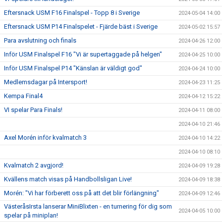
Eftersnack USM F16 Finalspel - Topp 8 i Sverige
2024-05-04 14:00
Eftersnack USM P14 Finalspelet - Fjärde bäst i Sverige
2024-05-02 15:57
Para avslutning och finals
2024-04-26 12:00
Inför USM Finalspel F16 "Vi är supertaggade på helgen"
2024-04-25 10:00
Inför USM Finalspel P14 "Känslan är väldigt god"
2024-04-24 10:00
Medlemsdagar på Intersport!
2024-04-23 11:25
Kempa Final4
2024-04-12 15:22
VI spelar Para Finals!
2024-04-11 08:00
2024-04-10 21:46
Axel Morén inför kvalmatch 3
2024-04-10 14:22
2024-04-10 08:10
Kvalmatch 2 avgjord!
2024-04-09 19:28
Kvällens match visas på Handbollsligan Live!
2024-04-09 18:38
Morén: "Vi har förberett oss på att det blir förlängning"
2024-04-09 12:46
VästeråsIrsta lanserar MiniBlixten - en turnering för dig som
2024-04-05 10:00
spelar på miniplan!