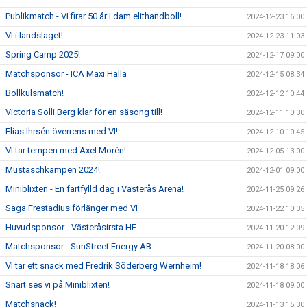
Publikmatch - VI firar 50 år i dam elithandboll!
2024-12-23 16:00
VI i landslaget!
2024-12-23 11:03
Spring Camp 2025!
2024-12-17 09:00
Matchsponsor - ICA Maxi Hälla
2024-12-15 08:34
Bollkulsmatch!
2024-12-12 10:44
Victoria Solli Berg klar för en säsong till!
2024-12-11 10:30
Elias Ihrsén överrens med VI!
2024-12-10 10:45
VI tar tempen med Axel Morén!
2024-12-05 13:00
Mustaschkampen 2024!
2024-12-01 09:00
Miniblixten - En fartfylld dag i Västerås Arena!
2024-11-25 09:26
Saga Frestadius förlänger med VI
2024-11-22 10:35
Huvudsponsor - Västeråsirsta HF
2024-11-20 12:09
Matchsponsor - SunStreet Energy AB
2024-11-20 08:00
VI tar ett snack med Fredrik Söderberg Wernheim!
2024-11-18 18:06
Snart ses vi på Miniblixten!
2024-11-18 09:00
Matchsnack!
2024-11-13 15:30