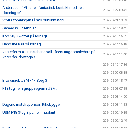
2024-02-23 09:16
Andersson: "Vi har en fantastisk kontakt med hela
2024-02-22 09:42
föreningen"
Stötta föreningen i årets publikmatch!
2024-02-21 13:59
Gameday 17 februari
2024-02-16 18:41
Köp 50/50-lotter på lördag!
2024-02-15 16:51
Hand the Ball på lördag!
2024-02-14 16:18
VästeråsIrsta HF Parahandboll - årets ungdomsledare på
2024-02-14 11:40
Västerås Idrottsgala!
2024-02-10 17:36
2024-02-09 08:18
Eftersnack USM F14 Steg 3
2024-02-07 15:47
P18 tog hem gruppsegern i USM!
2024-02-06 07:58
2024-02-03 14:00
Dagens matchsponsor: Riksbyggen
2024-02-03 11:53
USM P18 Steg 3 på hemmaplan!
2024-02-02 19:15
2024-02-02 12:49