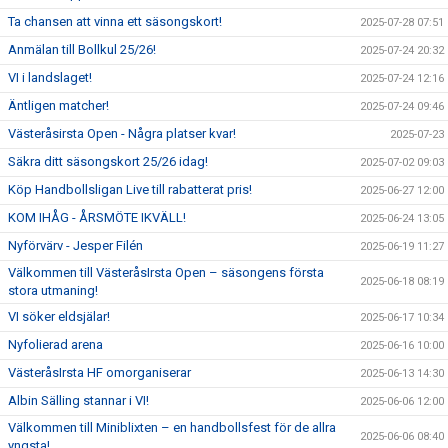
Ta chansen att vinna ett säsongskort!
2025-07-28 07:51
Anmälan till Bollkul 25/26!
2025-07-24 20:32
VI i landslaget!
2025-07-24 12:16
Äntligen matcher!
2025-07-24 09:46
Västeråsirsta Open - Några platser kvar!
2025-07-23
Säkra ditt säsongskort 25/26 idag!
2025-07-02 09:03
Köp Handbollsligan Live till rabatterat pris!
2025-06-27 12:00
KOM IHÅG - ÅRSMÖTE IKVÄLL!
2025-06-24 13:05
Nyförvärv - Jesper Filén
2025-06-19 11:27
Välkommen till VästeråsIrsta Open – säsongens första
2025-06-18 08:19
stora utmaning!
VI söker eldsjälar!
2025-06-17 10:34
Nyfolierad arena
2025-06-16 10:00
VästeråsIrsta HF omorganiserar
2025-06-13 14:30
Albin Sälling stannar i VI!
2025-06-06 12:00
Välkommen till Miniblixten – en handbollsfest för de allra
2025-06-06 08:40
yngsta!