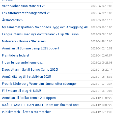
Viktor Johansson stannar i VI!
2025-06-04 10:00
Erik Strömstedt förlänger med VI!
2025-06-02 10:00
Årsmöte 2025
2025-05-26 16:10
Ny samarbetspartner - Salboheds Bygg och Anläggning AB
2025-05-26 10:00
Längre intervju med nya damtränaren - Filip Olausson
2025-05-08 10:00
Nyförvärv - Thomas Stenersen
2025-04-28 13:00
Anmälan till Summercamp 2025 öppen!
2025-04-02 10:52
Framtidens ledare!
2025-04-02 07:57
Ingen fungerande hemsida...
2025-02-09 23:03
Dags att anmäla till Spring Camp 2025!
2025-01-08 20:17
Anmäl ditt lag till Irstablixten 2025
2025-01-08 11:32
Fredrik Söderberg Wernheim lämnar efter säsongen
2025-01-07 10:37
F18 vidare till steg 4 i USM!
2025-01-06 10:06
Anmälan till Bollkul termin 2 är öppen!
2024-12-31 08:20
50 ÅR I DAM ELITHANDBOLL - Kom och fira med oss!
2024-12-30 09:20
Publikmatch - Årets sista matcher!
2024-12-27 14:33