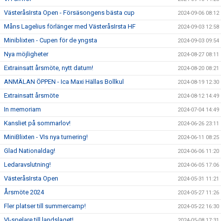
VästeråsIrsta Open - Försäsongens bästa cup
2024-09-06 08:12
Måns Lagelius förlänger med VästeråsIrsta HF
2024-09-03 12:58
Miniblixten - Cupen för de yngsta
2024-09-03 09:54
Nya möjligheter
2024-08-27 08:11
Extrainsatt årsmöte, nytt datum!
2024-08-20 08:21
ANMÄLAN ÖPPEN - Ica Maxi Hällas Bollkul
2024-08-19 12:30
Extrainsatt årsmöte
2024-08-12 14:49
In memoriam
2024-07-04 14:49
Kansliet på sommarlov!
2024-06-26 23:11
MiniBlixten - VIs nya turnering!
2024-06-11 08:25
Glad Nationaldag!
2024-06-06 11:20
Ledaravslutning!
2024-06-05 17:06
VästeråsIrsta Open
2024-05-31 11:21
Årsmöte 2024
2024-05-27 11:26
Fler platser till summercamp!
2024-05-22 16:30
VI-spelare till landslaget!
2024-05-08 17:31