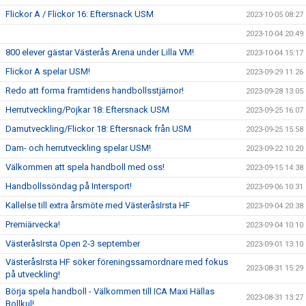
Flickor A / Flickor 16: Eftersnack USM
2023-10-05 08:27
2023-10-04 20:49
800 elever gästar Västerås Arena under Lilla VM!
2023-10-04 15:17
Flickor A spelar USM!
2023-09-29 11:26
Redo att forma framtidens handbollsstjärnor!
2023-09-28 13:05
Herrutveckling/Pojkar 18: Eftersnack USM
2023-09-25 16:07
Damutveckling/Flickor 18: Eftersnack från USM
2023-09-25 15:58
Dam- och herrutveckling spelar USM!
2023-09-22 10:20
Välkommen att spela handboll med oss!
2023-09-15 14:38
Handbollssöndag på Intersport!
2023-09-06 10:31
Kallelse till extra årsmöte med VästeråsIrsta HF
2023-09-04 20:38
Premiärvecka!
2023-09-04 10:10
VästeråsIrsta Open 2-3 september
2023-09-01 13:10
VästeråsIrsta HF söker föreningssamordnare med fokus
2023-08-31 15:29
på utveckling!
Börja spela handboll - Välkommen till ICA Maxi Hällas
2023-08-31 13:27
Bollkul!