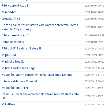
P16 vidare till steg 3!
2024-10-07 09:42
Miniblixten
2024-10-06 10:00
GAMEDAY X2
2024-10-04 09:22
Kom till hallen för att stötta våra damer och herrar i deras
2024-10-03 13:29
kamp till 2 nya poäng!
F16 vidare till steg 3!
2024-10-01 15:51
Irstablixten 2025
2024-10-01 09:26
P18 och F18 vidare till steg 3!
2024-09-24 08:22
VI på USM
2024-09-21 08:26
VI på skolbesök
2024-09-20 10:29
VI firar handbollens dag!
2024-09-19 11:44
Västeråsirsta HF skriver nytt miljonavtal med Kempa
2024-09-18 14:12
Intersportdagen - Vinnare!
2024-09-17 08:44
Västeråsirsta OPEN
2024-09-12 19:29
Rasmus Solver skriver lärlingskontrakt med VästeråsIrsta
2024-09-12 19:25
HF!
VI i siffror
2024-09-10 14:25