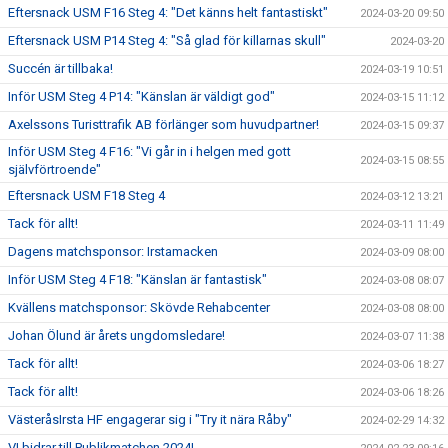
Eftersnack USM F16 Steg 4: "Det känns helt fantastiskt"
2024-03-20 09:50
Eftersnack USM P14 Steg 4: "Så glad för killarnas skull"
2024-03-20
Succén är tillbaka!
2024-03-19 10:51
Inför USM Steg 4 P14: "Känslan är väldigt god"
2024-03-15 11:12
Axelssons Turisttrafik AB förlänger som huvudpartner!
2024-03-15 09:37
Inför USM Steg 4 F16: "Vi går in i helgen med gott
2024-03-15 08:55
självförtroende"
Eftersnack USM F18 Steg 4
2024-03-12 13:21
Tack för allt!
2024-03-11 11:49
Dagens matchsponsor: Irstamacken
2024-03-09 08:00
Inför USM Steg 4 F18: "Känslan är fantastisk"
2024-03-08 08:07
Kvällens matchsponsor: Skövde Rehabcenter
2024-03-08 08:00
Johan Ölund är årets ungdomsledare!
2024-03-07 11:38
Tack för allt!
2024-03-06 18:27
Tack för allt!
2024-03-06 18:26
VästeråsIrsta HF engagerar sig i "Try it nära Råby"
2024-02-29 14:32
VI bidrar till Publikmatchen 2024!