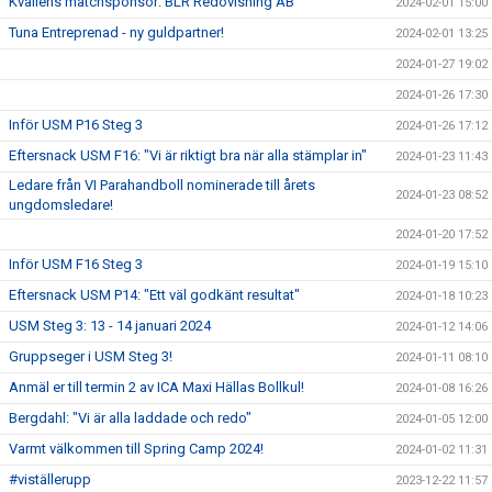
Kvällens matchsponsor: BLR Redovisning AB
2024-02-01 15:00
Tuna Entreprenad - ny guldpartner!
2024-02-01 13:25
2024-01-27 19:02
2024-01-26 17:30
Inför USM P16 Steg 3
2024-01-26 17:12
Eftersnack USM F16: "Vi är riktigt bra när alla stämplar in"
2024-01-23 11:43
Ledare från VI Parahandboll nominerade till årets
2024-01-23 08:52
ungdomsledare!
2024-01-20 17:52
Inför USM F16 Steg 3
2024-01-19 15:10
Eftersnack USM P14: "Ett väl godkänt resultat"
2024-01-18 10:23
USM Steg 3: 13 - 14 januari 2024
2024-01-12 14:06
Gruppseger i USM Steg 3!
2024-01-11 08:10
Anmäl er till termin 2 av ICA Maxi Hällas Bollkul!
2024-01-08 16:26
Bergdahl: "Vi är alla laddade och redo"
2024-01-05 12:00
Varmt välkommen till Spring Camp 2024!
2024-01-02 11:31
#viställerupp
2023-12-22 11:57