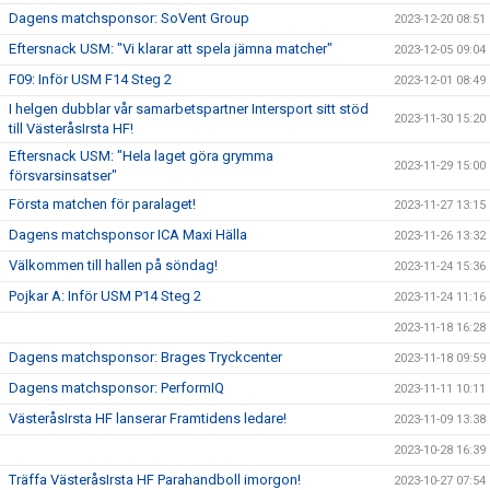
Dagens matchsponsor: SoVent Group
2023-12-20 08:51
Eftersnack USM: "Vi klarar att spela jämna matcher"
2023-12-05 09:04
F09: Inför USM F14 Steg 2
2023-12-01 08:49
I helgen dubblar vår samarbetspartner Intersport sitt stöd
2023-11-30 15:20
till VästeråsIrsta HF!
Eftersnack USM: "Hela laget göra grymma
2023-11-29 15:00
försvarsinsatser"
Första matchen för paralaget!
2023-11-27 13:15
Dagens matchsponsor ICA Maxi Hälla
2023-11-26 13:32
Välkommen till hallen på söndag!
2023-11-24 15:36
Pojkar A: Inför USM P14 Steg 2
2023-11-24 11:16
2023-11-18 16:28
Dagens matchsponsor: Brages Tryckcenter
2023-11-18 09:59
Dagens matchsponsor: PerformIQ
2023-11-11 10:11
VästeråsIrsta HF lanserar Framtidens ledare!
2023-11-09 13:38
2023-10-28 16:39
Träffa VästeråsIrsta HF Parahandboll imorgon!
2023-10-27 07:54