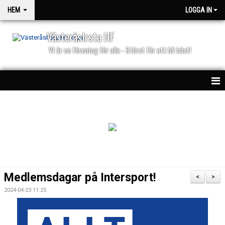
HEM
LOGGA IN
VästeråsIrsta HF
VI är en förening för alla - Störst för att bli bäst!
HEM
NYHETER
PARTNERS
KALENDER
Medlemsdagar på Intersport!
<
>
MATCHER
2024-04-23 11:25