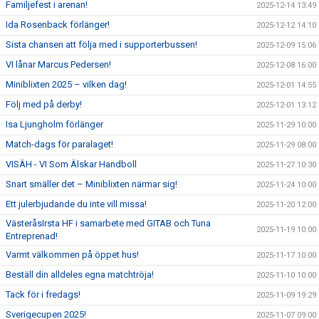
Familjefest i arenan!
2025-12-14 13:49
Ida Rosenback förlänger!
2025-12-12 14:10
Sista chansen att följa med i supporterbussen!
2025-12-09 15:06
VI lånar Marcus Pedersen!
2025-12-08 16:00
Miniblixten 2025 – vilken dag!
2025-12-01 14:55
Följ med på derby!
2025-12-01 13:12
Isa Ljungholm förlänger
2025-11-29 10:00
Match-dags för paralaget!
2025-11-29 08:00
VISÄH - VI Som Älskar Handboll
2025-11-27 10:30
Snart smäller det – Miniblixten närmar sig!
2025-11-24 10:00
Ett julerbjudande du inte vill missa!
2025-11-20 12:00
VästeråsIrsta HF i samarbete med GITAB och Tuna
2025-11-19 10:00
Entreprenad!
Varmt välkommen på öppet hus!
2025-11-17 10:00
Beställ din alldeles egna matchtröja!
2025-11-10 10:00
Tack för i fredags!
2025-11-09 19:29
Sverigecupen 2025!
2025-11-07 09:00