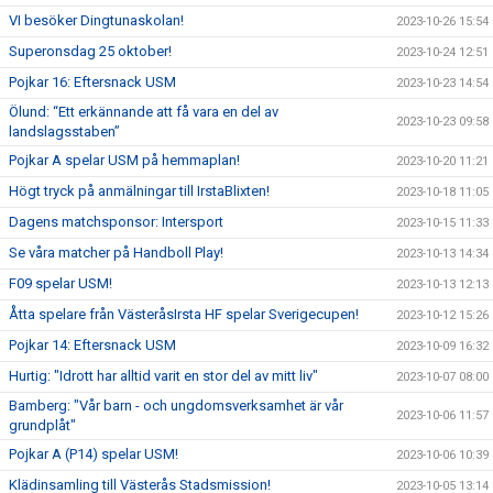
VI besöker Dingtunaskolan!
2023-10-26 15:54
Superonsdag 25 oktober!
2023-10-24 12:51
Pojkar 16: Eftersnack USM
2023-10-23 14:54
Ölund: “Ett erkännande att få vara en del av
2023-10-23 09:58
landslagsstaben”
Pojkar A spelar USM på hemmaplan!
2023-10-20 11:21
Högt tryck på anmälningar till IrstaBlixten!
2023-10-18 11:05
Dagens matchsponsor: Intersport
2023-10-15 11:33
Se våra matcher på Handboll Play!
2023-10-13 14:34
F09 spelar USM!
2023-10-13 12:13
Åtta spelare från VästeråsIrsta HF spelar Sverigecupen!
2023-10-12 15:26
Pojkar 14: Eftersnack USM
2023-10-09 16:32
Hurtig: "Idrott har alltid varit en stor del av mitt liv"
2023-10-07 08:00
Bamberg: "Vår barn - och ungdomsverksamhet är vår
2023-10-06 11:57
grundplåt"
Pojkar A (P14) spelar USM!
2023-10-06 10:39
Klädinsamling till Västerås Stadsmission!
2023-10-05 13:14