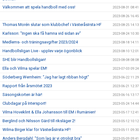
Välkommen att spela handboll med oss!
2023-08-31 08:41
2023-08-26 16:45
Thomas Morén slutar som klubbchef i VästeråsIrsta HF
2023-08-25 14:13
Karlsson: "Ingen ska få hamna vid sidan av"
2023-08-24 10:30
Medlems- och träningsavgifter 2023/2024
2023-08-18 14:11
Handbollsligan Live - upplev varje ögonblick
2023-08-10 12:01
SHE blir Handbollsligan!
2023-08-08 08:08
Ella och Vilma spelar EM!
2023-07-03 09:24
Söderberg Wernheim: "Jag har lagt ribban högt"
2023-06-22 11:29
Rapport från årsmötet 2023
2023-06-21 12:37
Säsongskorten är här!
2023-06-16 13:17
Clubdagar på Intersport!
2023-05-24 14:44
Vilma Hoveklint & Ella Johansson till EM i Rumänien!
2023-05-17 12:41
Berglind och Nilsson Gärd till riksläger 2!
2023-05-12 10:12
Wilma Birger klar för VästeråsIrsta HF!
2023-05-11 09:30
Anders Bergdahl: "Som lag är vi otroligt bra"
2023-05-09 09:41