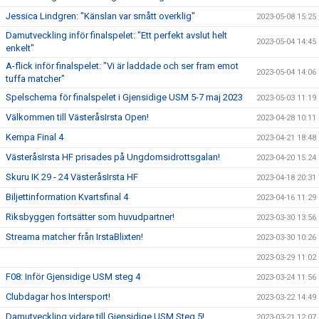
Jessica Lindgren: "Känslan var smått overklig"
2023-05-08 15:25
Damutveckling inför finalspelet: "Ett perfekt avslut helt
2023-05-04 14:45
enkelt"
A-flick inför finalspelet: "Vi är laddade och ser fram emot
2023-05-04 14:06
tuffa matcher"
Spelschema för finalspelet i Gjensidige USM 5-7 maj 2023
2023-05-03 11:19
Välkommen till VästeråsIrsta Open!
2023-04-28 10:11
Kempa Final 4
2023-04-21 18:48
VästeråsIrsta HF prisades på Ungdomsidrottsgalan!
2023-04-20 15:24
Skuru IK 29 - 24 VästeråsIrsta HF
2023-04-18 20:31
Biljettinformation Kvartsfinal 4
2023-04-16 11:29
Riksbyggen fortsätter som huvudpartner!
2023-03-30 13:56
Streama matcher från IrstaBlixten!
2023-03-30 10:26
2023-03-29 11:02
F08: Inför Gjensidige USM steg 4
2023-03-24 11:56
Clubdagar hos Intersport!
2023-03-22 14:49
Damutveckling vidare till Gjensidige USM Steg 5!
2023-03-21 12:07