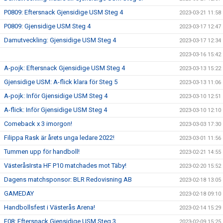
P0809: Eftersnack Gjensidige USM Steg 4
2023-03-21 11:58
P0809: Gjensidige USM Steg 4
2023-03-17 12:47
Damutveckling: Gjensidige USM Steg 4
2023-03-17 12:34
2023-03-16 15:42
A-pojk: Eftersnack Gjensidige USM Steg 4
2023-03-13 15:22
Gjensidige USM: A-flick klara för Steg 5
2023-03-13 11:06
A-pojk: Inför Gjensidige USM Steg 4
2023-03-10 12:51
A-flick: Inför Gjensidige USM Steg 4
2023-03-10 12:10
Comeback x 3 imorgon!
2023-03-03 17:30
Filippa Rask är årets unga ledare 2022!
2023-03-01 11:56
Tummen upp för handboll!
2023-02-21 14:55
VästeråsIrsta HF P10 matchades mot Täby!
2023-02-20 15:52
Dagens matchsponsor: BLR Redovisning AB
2023-02-18 13:05
GAMEDAY
2023-02-18 09:10
Handbollsfest i Västerås Arena!
2023-02-14 15:29
F08: Eftersnack Gjensidige USM Steg 3
2023-02-09 15:25