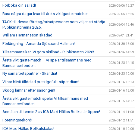
Förboka din sallad!
2026-02-06 13:27
Bara några dagar kvar till årets viktigaste matcher!
2026-02-05 13:25
TACK till dessa företag/privatpersoner som väljer att stödja
2026-02-04 13:46
Publikmatcherna 2026!
William Hermansson skadad
2026-02-01 21:41
Förlängning - Amanda Sjöstrand Hallman!
2026-01-30 16:00
Tillsammans kan VI göra skillnad - Publikmatch 2026!
2026-01-26 14:59
Årets viktigaste match – VI spelar tillsammans med
2026-01-23 14:15
Barncancerfonden!
Ny samarbetspartner - Skandia!
2026-01-23 10:00
VI har blivit tilldelad prestigefullt stipendium!
2026-01-16 15:13
Skoog lämnar efter säsongen!
2026-01-16 12:00
Årets viktigaste match spelar VI tillsammans med
2026-01-15 14:17
Barncancerfonden!
Anmälan till termin 2 av ICA Maxi Hällas Bollkul är öppen!
2026-01-14 11:08
Föreningsrekord!
2026-01-12 11:51
ICA Maxi Hällas Bollkulskalas!
2026-01-10 10:00