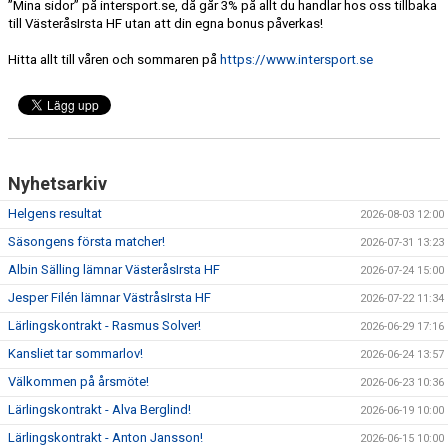
”Mina sidor” på intersport.se, då går 3% på allt du handlar hos oss tillbaka
till VästeråsIrsta HF utan att din egna bonus påverkas!
Hitta allt till våren och sommaren på
https://www.intersport.se
Nyhetsarkiv
Helgens resultat
2026-08-03 12:00
Säsongens första matcher!
2026-07-31 13:23
Albin Sälling lämnar VästeråsIrsta HF
2026-07-24 15:00
Jesper Filén lämnar VästråsIrsta HF
2026-07-22 11:34
Lärlingskontrakt - Rasmus Solver!
2026-06-29 17:16
Kansliet tar sommarlov!
2026-06-24 13:57
Välkommen på årsmöte!
2026-06-23 10:36
Lärlingskontrakt - Alva Berglind!
2026-06-19 10:00
Lärlingskontrakt - Anton Jansson!
2026-06-15 10:00