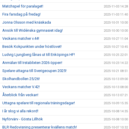
Matchspel för paralaget!
2025-11-03 14:28
Fira farsdag på fredag!
2025-11-03 11:40
Jonna Olsson med knäskada
2025-10-31 10:00
Ansök till Widénska gymnasiet idag!
2025-10-30 10:00
Veckans matcher v.44!
2025-10-27 11:04
Besök Kokpunkten under höstlovet!
2025-10-27 10:45
Ludvig Ljungberg lånas ut till Enköpings HF!
2025-10-25 22:01
Anmälan till Irstablixten 2026 öppen!
2025-10-23 14:22
Spelare uttagna till Sverigecupen 2025!
2025-10-21 08:51
Skolhandbollen 25/26!
2025-10-13 09:00
Veckans matcher V.42!
2025-10-13 08:00
Återblick från veckan!
2025-10-13 07:21
Uttagna spelare till regionala träningsdagar!
2025-10-09 15:35
I år slog vi alla rekord!
2025-10-08 14:35
Nyförvärv - Gösta Lillhök
2025-10-08 10:00
BLR Redovisning presenterar kvällens match!
2025-10-07 10:32