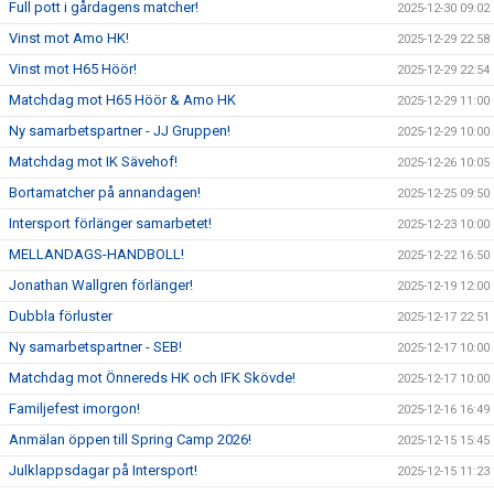
Full pott i gårdagens matcher!
2025-12-30 09:02
Vinst mot Amo HK!
2025-12-29 22:58
Vinst mot H65 Höör!
2025-12-29 22:54
Matchdag mot H65 Höör & Amo HK
2025-12-29 11:00
Ny samarbetspartner - JJ Gruppen!
2025-12-29 10:00
Matchdag mot IK Sävehof!
2025-12-26 10:05
Bortamatcher på annandagen!
2025-12-25 09:50
Intersport förlänger samarbetet!
2025-12-23 10:00
MELLANDAGS-HANDBOLL!
2025-12-22 16:50
Jonathan Wallgren förlänger!
2025-12-19 12:00
Dubbla förluster
2025-12-17 22:51
Ny samarbetspartner - SEB!
2025-12-17 10:00
Matchdag mot Önnereds HK och IFK Skövde!
2025-12-17 10:00
Familjefest imorgon!
2025-12-16 16:49
Anmälan öppen till Spring Camp 2026!
2025-12-15 15:45
Julklappsdagar på Intersport!
2025-12-15 11:23