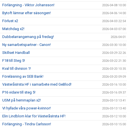
Förlängning - Viktor Johansson!
2026-04-08 10:00
Bytoft lämnar efter säsongen!
2026-04-06 14:00
Förlust x2
2026-04-03 22:54
Matchdag x2!
2026-04-03 07:00
Dubbelarrangemang på fredag!
2026-04-01
Ny samarbetspartner - Canon!
2026-03-30 10:00
Skillset Handball
2026-03-29 22:26
F18 till Steg 5!
2026-03-22 21:30
Kval till division 1!
2026-03-20 10:35
Föreläsning av SEB Bank!
2026-03-20 09:09
VästeråsIrsta HF i samarbete med GeBlod!
2026-03-16 10:00
P16 vidare till steg 5!
2026-03-16 09:37
USM på hemmaplan x2!
2026-03-13 13:41
VI hyllade våra power-kvinnor!
2026-03-13 13:40
Elin Lindblom klar för VästeråsIrsta HF!
2026-03-12 10:00
Förlängning - Tindra Carlsson!
2026-03-10 15:00