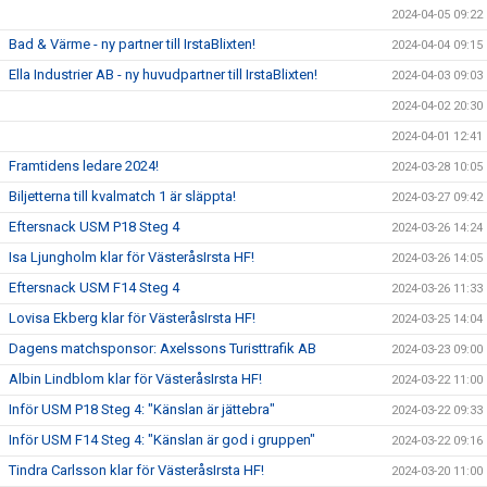
2024-04-05 09:22
Bad & Värme - ny partner till IrstaBlixten!
2024-04-04 09:15
Ella Industrier AB - ny huvudpartner till IrstaBlixten!
2024-04-03 09:03
2024-04-02 20:30
2024-04-01 12:41
Framtidens ledare 2024!
2024-03-28 10:05
Biljetterna till kvalmatch 1 är släppta!
2024-03-27 09:42
Eftersnack USM P18 Steg 4
2024-03-26 14:24
Isa Ljungholm klar för VästeråsIrsta HF!
2024-03-26 14:05
Eftersnack USM F14 Steg 4
2024-03-26 11:33
Lovisa Ekberg klar för VästeråsIrsta HF!
2024-03-25 14:04
Dagens matchsponsor: Axelssons Turisttrafik AB
2024-03-23 09:00
Albin Lindblom klar för VästeråsIrsta HF!
2024-03-22 11:00
Inför USM P18 Steg 4: "Känslan är jättebra"
2024-03-22 09:33
Inför USM F14 Steg 4: "Känslan är god i gruppen"
2024-03-22 09:16
Tindra Carlsson klar för VästeråsIrsta HF!
2024-03-20 11:00