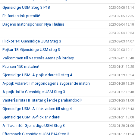
Gjensidige USM Steg 3 P18
2023-02-08 16:14
En fantastisk premiär!
2023-02-05 12:35
Dagens matchsponsor: Nya Thulins
2023-02-04 12:18
2023-02-04 10:53
Flickor 14: Gjensidige USM Steg 3
2023-02-03 14:07
Pojkar 18: Gjensidige USM steg 3
2023-02-03 12:11
Välkommen till Västerås Arena på lördag!
2023-02-01 13:48
Paulsen 150 matcher!
2023-01-31 12:25
Gjensidige USM: A-pojk vidare till steg 4
2023-01-29 13:54
A-pojk vidare till morgondagens avgörande match
2023-01-28 19:29
A-pojk: Inför Gjensidige USM Steg 3
2023-01-27 15:48
VästeråsIrsta HF startar gående parahandboll!
2023-01-25 11:00
Gjensidige USM: A-flick vidare till steg 4
2023-01-22 15:43
Gjensidige USM: A-flick är vidare!
2023-01-21 18:08
A-flick: Inför Gjensidige USM Steg 3
2023-01-20 21:00
Eftersnack Gjensidige USM P14 Steg 3
2023-01-17 11:54