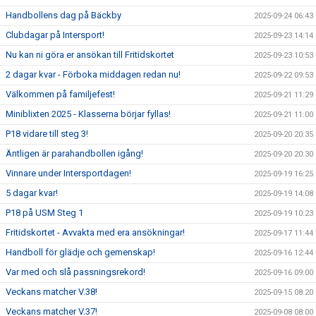
Handbollens dag på Bäckby
2025-09-24 06:43
Clubdagar på Intersport!
2025-09-23 14:14
Nu kan ni göra er ansökan till Fritidskortet
2025-09-23 10:53
2 dagar kvar - Förboka middagen redan nu!
2025-09-22 09:53
Välkommen på familjefest!
2025-09-21 11:29
Miniblixten 2025 - Klasserna börjar fyllas!
2025-09-21 11:00
P18 vidare till steg 3!
2025-09-20 20:35
Äntligen är parahandbollen igång!
2025-09-20 20:30
Vinnare under Intersportdagen!
2025-09-19 16:25
5 dagar kvar!
2025-09-19 14:08
P18 på USM Steg 1
2025-09-19 10:23
Fritidskortet - Avvakta med era ansökningar!
2025-09-17 11:44
Handboll för glädje och gemenskap!
2025-09-16 12:44
Var med och slå passningsrekord!
2025-09-16 09:00
Veckans matcher V.38!
2025-09-15 08:20
Veckans matcher V.37!
2025-09-08 08:00