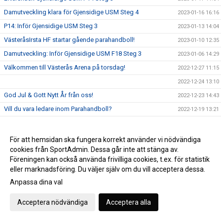
Damutveckling klara för Gjensidige USM Steg 4
2023-01-16 16:16
P14: Inför Gjensidige USM Steg 3
2023-01-13 14:04
VästeråsIrsta HF startar gående parahandboll!
2023-01-10 12:35
Damutveckling: Inför Gjensidige USM F18 Steg 3
2023-01-06 14:29
Välkommen till Västerås Arena på torsdag!
2022-12-27 11:15
2022-12-24 13:10
God Jul & Gott Nytt År från oss!
2022-12-23 14:43
Vill du vara ledare inom Parahandboll?
2022-12-19 13:21
Limited Edition: Vickan Tribute
2022-12-14 12:42
VI hyllar Vickan!
2022-12-13 11:37
För att hemsidan ska fungera korrekt använder vi nödvändiga
cookies från SportAdmin. Dessa går inte att stänga av.
Erbjudande från Intersport!
2022-12-13 11:03
Föreningen kan också använda frivilliga cookies, t.ex. för statistik
F08: "Vi ser fram emot utmaningen i helgen"
2022-12-02 11:48
eller marknadsföring. Du väljer själv om du vill acceptera dessa.
P14: "Vi har duktiga killar som kämpar hårt tillsammans"
2022-12-01 12:31
Anpassa dina val
P11 träffar Claes Hellgren!
2022-12-01 11:41
Acceptera nödvändiga
Acceptera alla
Dagens matchsponsor: Axelssons
2022-11-30 12:00
Välkommen tillbaka, Mattias!
2022-11-29 12:00