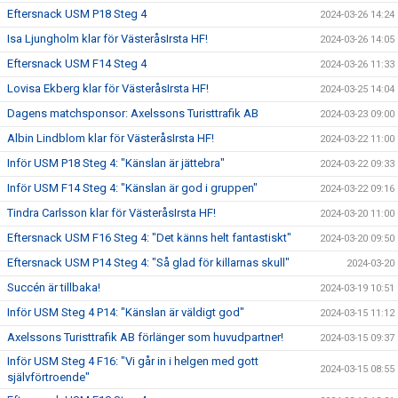
Eftersnack USM P18 Steg 4
2024-03-26 14:24
Isa Ljungholm klar för VästeråsIrsta HF!
2024-03-26 14:05
Eftersnack USM F14 Steg 4
2024-03-26 11:33
Lovisa Ekberg klar för VästeråsIrsta HF!
2024-03-25 14:04
Dagens matchsponsor: Axelssons Turisttrafik AB
2024-03-23 09:00
Albin Lindblom klar för VästeråsIrsta HF!
2024-03-22 11:00
Inför USM P18 Steg 4: "Känslan är jättebra"
2024-03-22 09:33
Inför USM F14 Steg 4: "Känslan är god i gruppen"
2024-03-22 09:16
Tindra Carlsson klar för VästeråsIrsta HF!
2024-03-20 11:00
Eftersnack USM F16 Steg 4: "Det känns helt fantastiskt"
2024-03-20 09:50
Eftersnack USM P14 Steg 4: "Så glad för killarnas skull"
2024-03-20
Succén är tillbaka!
2024-03-19 10:51
Inför USM Steg 4 P14: "Känslan är väldigt god"
2024-03-15 11:12
Axelssons Turisttrafik AB förlänger som huvudpartner!
2024-03-15 09:37
Inför USM Steg 4 F16: "Vi går in i helgen med gott
2024-03-15 08:55
självförtroende"