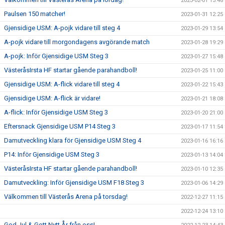
2023-02-01 13:48
Paulsen 150 matcher!
2023-01-31 12:25
Gjensidige USM: A-pojk vidare till steg 4
2023-01-29 13:54
A-pojk vidare till morgondagens avgörande match
2023-01-28 19:29
A-pojk: Inför Gjensidige USM Steg 3
2023-01-27 15:48
VästeråsIrsta HF startar gående parahandboll!
2023-01-25 11:00
Gjensidige USM: A-flick vidare till steg 4
2023-01-22 15:43
Gjensidige USM: A-flick är vidare!
2023-01-21 18:08
A-flick: Inför Gjensidige USM Steg 3
2023-01-20 21:00
Eftersnack Gjensidige USM P14 Steg 3
2023-01-17 11:54
Damutveckling klara för Gjensidige USM Steg 4
2023-01-16 16:16
P14: Inför Gjensidige USM Steg 3
2023-01-13 14:04
VästeråsIrsta HF startar gående parahandboll!
2023-01-10 12:35
Damutveckling: Inför Gjensidige USM F18 Steg 3
2023-01-06 14:29
Välkommen till Västerås Arena på torsdag!
2022-12-27 11:15
2022-12-24 13:10
God Jul & Gott Nytt År från oss!