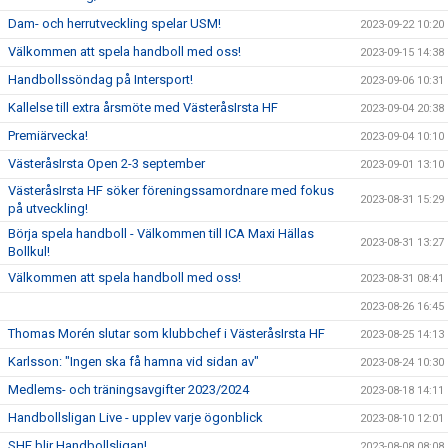
Dam- och herrutveckling spelar USM!
2023-09-22 10:20
Välkommen att spela handboll med oss!
2023-09-15 14:38
Handbollssöndag på Intersport!
2023-09-06 10:31
Kallelse till extra årsmöte med VästeråsIrsta HF
2023-09-04 20:38
Premiärvecka!
2023-09-04 10:10
VästeråsIrsta Open 2-3 september
2023-09-01 13:10
VästeråsIrsta HF söker föreningssamordnare med fokus
2023-08-31 15:29
på utveckling!
Börja spela handboll - Välkommen till ICA Maxi Hällas
2023-08-31 13:27
Bollkul!
Välkommen att spela handboll med oss!
2023-08-31 08:41
2023-08-26 16:45
Thomas Morén slutar som klubbchef i VästeråsIrsta HF
2023-08-25 14:13
Karlsson: "Ingen ska få hamna vid sidan av"
2023-08-24 10:30
Medlems- och träningsavgifter 2023/2024
2023-08-18 14:11
Handbollsligan Live - upplev varje ögonblick
2023-08-10 12:01
SHE blir Handbollsligan!
2023-08-08 08:08