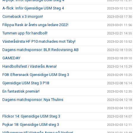
2023-03-10 12:51
A-flick: Inför Gjensidige USM Steg 4
2023-03-10 12:10
Comeback x 3 imorgon!
2023-03-03 17:30
Filippa Rask är årets unga ledare 2022!
2023-03-01 11:56
Tummen upp för handboll!
2023-02-21 14:55
VästeråsIrsta HF P10 matchades mot Täby!
2023-02-20 15:52
Dagens matchsponsor: BLR Redovisning AB
2023-02-18 13:05
GAMEDAY
2023-02-18 09:10
Handbollsfest i Västerås Arena!
2023-02-14 15:29
F08: Eftersnack Gjensidige USM Steg 3
2023-02-09 15:25
Gjensidige USM Steg 3 P18
2023-02-08 16:14
En fantastisk premiär!
2023-02-05 12:35
Dagens matchsponsor: Nya Thulins
2023-02-04 12:18
2023-02-04 10:53
Flickor 14: Gjensidige USM Steg 3
2023-02-03 14:07
Pojkar 18: Gjensidige USM steg 3
2023-02-03 12:11
Välkommen till Västerås Arena på lördag!