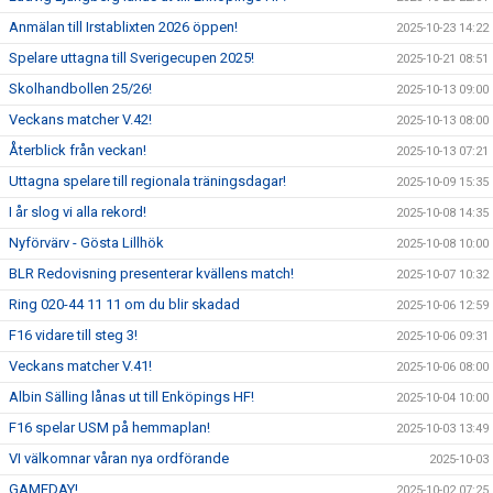
Anmälan till Irstablixten 2026 öppen!
2025-10-23 14:22
Spelare uttagna till Sverigecupen 2025!
2025-10-21 08:51
Skolhandbollen 25/26!
2025-10-13 09:00
Veckans matcher V.42!
2025-10-13 08:00
Återblick från veckan!
2025-10-13 07:21
Uttagna spelare till regionala träningsdagar!
2025-10-09 15:35
I år slog vi alla rekord!
2025-10-08 14:35
Nyförvärv - Gösta Lillhök
2025-10-08 10:00
BLR Redovisning presenterar kvällens match!
2025-10-07 10:32
Ring 020-44 11 11 om du blir skadad
2025-10-06 12:59
F16 vidare till steg 3!
2025-10-06 09:31
Veckans matcher V.41!
2025-10-06 08:00
Albin Sälling lånas ut till Enköpings HF!
2025-10-04 10:00
F16 spelar USM på hemmaplan!
2025-10-03 13:49
VI välkomnar våran nya ordförande
2025-10-03
GAMEDAY!
2025-10-02 07:25