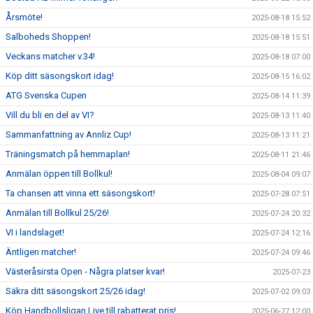
Årsmöte!
2025-08-18 15:52
Salboheds Shoppen!
2025-08-18 15:51
Veckans matcher v.34!
2025-08-18 07:00
Köp ditt säsongskort idag!
2025-08-15 16:02
ATG Svenska Cupen
2025-08-14 11:39
Vill du bli en del av VI?
2025-08-13 11:40
Sammanfattning av Annliz Cup!
2025-08-13 11:21
Träningsmatch på hemmaplan!
2025-08-11 21:46
Anmälan öppen till Bollkul!
2025-08-04 09:07
Ta chansen att vinna ett säsongskort!
2025-07-28 07:51
Anmälan till Bollkul 25/26!
2025-07-24 20:32
VI i landslaget!
2025-07-24 12:16
Äntligen matcher!
2025-07-24 09:46
Västeråsirsta Open - Några platser kvar!
2025-07-23
Säkra ditt säsongskort 25/26 idag!
2025-07-02 09:03
Köp Handbollsligan Live till rabatterat pris!
2025-06-27 12:00