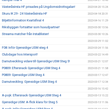
2023-04-21 18:48
VästeråsIrsta HF prisades på Ungdomsidrottsgalan!
2023-04-20 15:24
Skuru IK 29 - 24 VästeråsIrsta HF
2023-04-18 20:31
Biljettinformation Kvartsfinal 4
2023-04-16 11:29
Riksbyggen fortsätter som huvudpartner!
2023-03-30 13:56
Streama matcher från IrstaBlixten!
2023-03-30 10:26
2023-03-29 11:02
F08: Inför Gjensidige USM steg 4
2023-03-24 11:56
Clubdagar hos Intersport!
2023-03-22 14:49
Damutveckling vidare till Gjensidige USM Steg 5!
2023-03-21 12:07
P0809: Eftersnack Gjensidige USM Steg 4
2023-03-21 11:58
P0809: Gjensidige USM Steg 4
2023-03-17 12:47
Damutveckling: Gjensidige USM Steg 4
2023-03-17 12:34
2023-03-16 15:42
A-pojk: Eftersnack Gjensidige USM Steg 4
2023-03-13 15:22
Gjensidige USM: A-flick klara för Steg 5
2023-03-13 11:06
A-pojk: Inför Gjensidige USM Steg 4