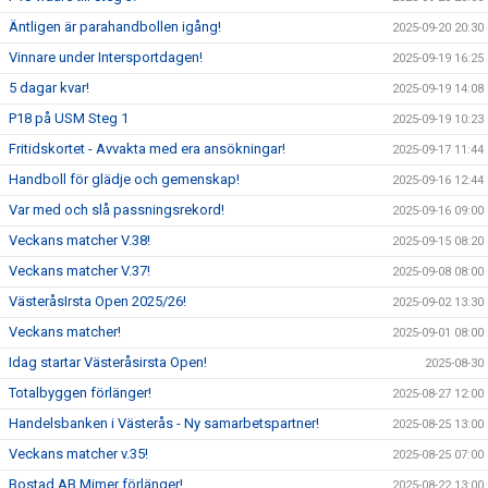
Äntligen är parahandbollen igång!
2025-09-20 20:30
Vinnare under Intersportdagen!
2025-09-19 16:25
5 dagar kvar!
2025-09-19 14:08
P18 på USM Steg 1
2025-09-19 10:23
Fritidskortet - Avvakta med era ansökningar!
2025-09-17 11:44
Handboll för glädje och gemenskap!
2025-09-16 12:44
Var med och slå passningsrekord!
2025-09-16 09:00
Veckans matcher V.38!
2025-09-15 08:20
Veckans matcher V.37!
2025-09-08 08:00
VästeråsIrsta Open 2025/26!
2025-09-02 13:30
Veckans matcher!
2025-09-01 08:00
Idag startar Västeråsirsta Open!
2025-08-30
Totalbyggen förlänger!
2025-08-27 12:00
Handelsbanken i Västerås - Ny samarbetspartner!
2025-08-25 13:00
Veckans matcher v.35!
2025-08-25 07:00
Bostad AB Mimer förlänger!
2025-08-22 13:00