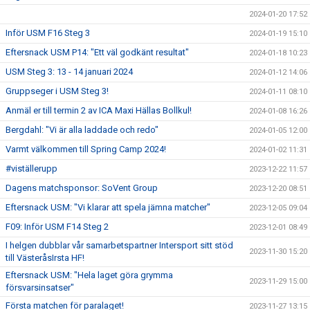
2024-01-20 17:52
Inför USM F16 Steg 3
2024-01-19 15:10
Eftersnack USM P14: "Ett väl godkänt resultat"
2024-01-18 10:23
USM Steg 3: 13 - 14 januari 2024
2024-01-12 14:06
Gruppseger i USM Steg 3!
2024-01-11 08:10
Anmäl er till termin 2 av ICA Maxi Hällas Bollkul!
2024-01-08 16:26
Bergdahl: "Vi är alla laddade och redo"
2024-01-05 12:00
Varmt välkommen till Spring Camp 2024!
2024-01-02 11:31
#viställerupp
2023-12-22 11:57
Dagens matchsponsor: SoVent Group
2023-12-20 08:51
Eftersnack USM: "Vi klarar att spela jämna matcher"
2023-12-05 09:04
F09: Inför USM F14 Steg 2
2023-12-01 08:49
I helgen dubblar vår samarbetspartner Intersport sitt stöd
2023-11-30 15:20
till VästeråsIrsta HF!
Eftersnack USM: "Hela laget göra grymma
2023-11-29 15:00
försvarsinsatser"
Första matchen för paralaget!
2023-11-27 13:15