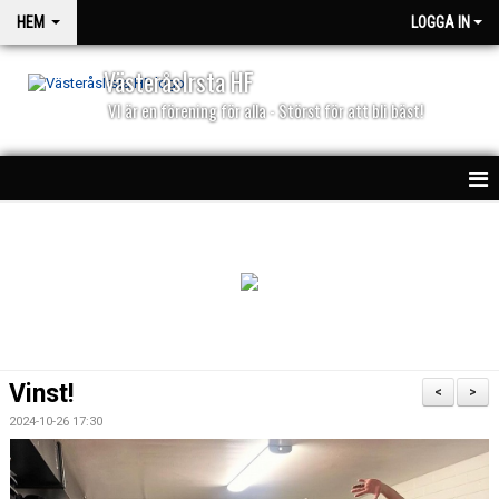
HEM
LOGGA IN
VästeråsIrsta HF
VI är en förening för alla - Störst för att bli bäst!
HEM
NYHETER
PARTNERS
KALENDER
Vinst!
<
>
MATCHER
2024-10-26 17:30