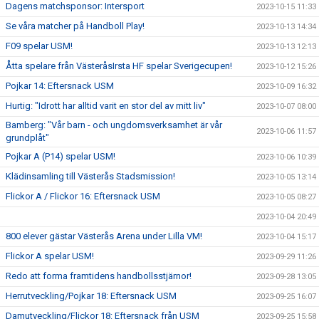
Dagens matchsponsor: Intersport
2023-10-15 11:33
Se våra matcher på Handboll Play!
2023-10-13 14:34
F09 spelar USM!
2023-10-13 12:13
Åtta spelare från VästeråsIrsta HF spelar Sverigecupen!
2023-10-12 15:26
Pojkar 14: Eftersnack USM
2023-10-09 16:32
Hurtig: "Idrott har alltid varit en stor del av mitt liv"
2023-10-07 08:00
Bamberg: "Vår barn - och ungdomsverksamhet är vår
2023-10-06 11:57
grundplåt"
Pojkar A (P14) spelar USM!
2023-10-06 10:39
Klädinsamling till Västerås Stadsmission!
2023-10-05 13:14
Flickor A / Flickor 16: Eftersnack USM
2023-10-05 08:27
2023-10-04 20:49
800 elever gästar Västerås Arena under Lilla VM!
2023-10-04 15:17
Flickor A spelar USM!
2023-09-29 11:26
Redo att forma framtidens handbollsstjärnor!
2023-09-28 13:05
Herrutveckling/Pojkar 18: Eftersnack USM
2023-09-25 16:07
Damutveckling/Flickor 18: Eftersnack från USM
2023-09-25 15:58