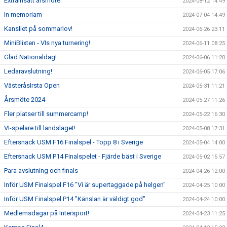
Extrainsatt årsmöte
2024-08-12 14:49
In memoriam
2024-07-04 14:49
Kansliet på sommarlov!
2024-06-26 23:11
MiniBlixten - VIs nya turnering!
2024-06-11 08:25
Glad Nationaldag!
2024-06-06 11:20
Ledaravslutning!
2024-06-05 17:06
VästeråsIrsta Open
2024-05-31 11:21
Årsmöte 2024
2024-05-27 11:26
Fler platser till summercamp!
2024-05-22 16:30
VI-spelare till landslaget!
2024-05-08 17:31
Eftersnack USM F16 Finalspel - Topp 8 i Sverige
2024-05-04 14:00
Eftersnack USM P14 Finalspelet - Fjärde bäst i Sverige
2024-05-02 15:57
Para avslutning och finals
2024-04-26 12:00
Inför USM Finalspel F16 "Vi är supertaggade på helgen"
2024-04-25 10:00
Inför USM Finalspel P14 "Känslan är väldigt god"
2024-04-24 10:00
Medlemsdagar på Intersport!
2024-04-23 11:25