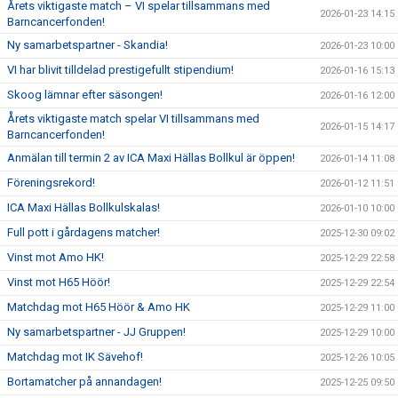
Årets viktigaste match – VI spelar tillsammans med
2026-01-23 14:15
Barncancerfonden!
Ny samarbetspartner - Skandia!
2026-01-23 10:00
VI har blivit tilldelad prestigefullt stipendium!
2026-01-16 15:13
Skoog lämnar efter säsongen!
2026-01-16 12:00
Årets viktigaste match spelar VI tillsammans med
2026-01-15 14:17
Barncancerfonden!
Anmälan till termin 2 av ICA Maxi Hällas Bollkul är öppen!
2026-01-14 11:08
Föreningsrekord!
2026-01-12 11:51
ICA Maxi Hällas Bollkulskalas!
2026-01-10 10:00
Full pott i gårdagens matcher!
2025-12-30 09:02
Vinst mot Amo HK!
2025-12-29 22:58
Vinst mot H65 Höör!
2025-12-29 22:54
Matchdag mot H65 Höör & Amo HK
2025-12-29 11:00
Ny samarbetspartner - JJ Gruppen!
2025-12-29 10:00
Matchdag mot IK Sävehof!
2025-12-26 10:05
Bortamatcher på annandagen!
2025-12-25 09:50