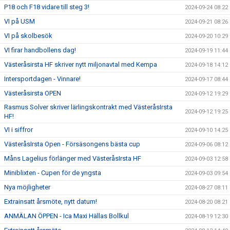
P18 och F18 vidare till steg 3!
2024-09-24 08:22
VI på USM
2024-09-21 08:26
VI på skolbesök
2024-09-20 10:29
VI firar handbollens dag!
2024-09-19 11:44
Västeråsirsta HF skriver nytt miljonavtal med Kempa
2024-09-18 14:12
Intersportdagen - Vinnare!
2024-09-17 08:44
Västeråsirsta OPEN
2024-09-12 19:29
Rasmus Solver skriver lärlingskontrakt med VästeråsIrsta
2024-09-12 19:25
HF!
VI i siffror
2024-09-10 14:25
VästeråsIrsta Open - Försäsongens bästa cup
2024-09-06 08:12
Måns Lagelius förlänger med VästeråsIrsta HF
2024-09-03 12:58
Miniblixten - Cupen för de yngsta
2024-09-03 09:54
Nya möjligheter
2024-08-27 08:11
Extrainsatt årsmöte, nytt datum!
2024-08-20 08:21
ANMÄLAN ÖPPEN - Ica Maxi Hällas Bollkul
2024-08-19 12:30