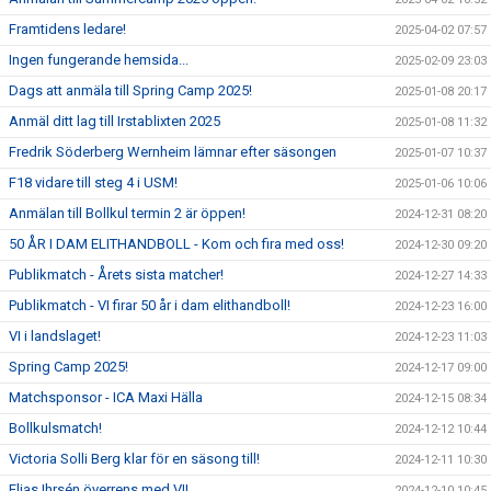
Framtidens ledare!
2025-04-02 07:57
Ingen fungerande hemsida...
2025-02-09 23:03
Dags att anmäla till Spring Camp 2025!
2025-01-08 20:17
Anmäl ditt lag till Irstablixten 2025
2025-01-08 11:32
Fredrik Söderberg Wernheim lämnar efter säsongen
2025-01-07 10:37
F18 vidare till steg 4 i USM!
2025-01-06 10:06
Anmälan till Bollkul termin 2 är öppen!
2024-12-31 08:20
50 ÅR I DAM ELITHANDBOLL - Kom och fira med oss!
2024-12-30 09:20
Publikmatch - Årets sista matcher!
2024-12-27 14:33
Publikmatch - VI firar 50 år i dam elithandboll!
2024-12-23 16:00
VI i landslaget!
2024-12-23 11:03
Spring Camp 2025!
2024-12-17 09:00
Matchsponsor - ICA Maxi Hälla
2024-12-15 08:34
Bollkulsmatch!
2024-12-12 10:44
Victoria Solli Berg klar för en säsong till!
2024-12-11 10:30
Elias Ihrsén överrens med VI!
2024-12-10 10:45