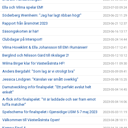
Ella och Vilma spelar EM!
2023-07-03 09:24
Söderberg Wernheim: "Jag har lagt ribban högt"
2023-06-22 11:29
Rapport från årsmötet 2023
2023-06-21 12:37
Säsongskorten är här!
2023-06-16 13:17
Clubdagar på Intersport!
2023-05-24 14:44
Vilma Hoveklint & Ella Johansson till EM i Rumänien!
2023-05-17 12:41
Berglind och Nilsson Gärd till riksläger 2!
2023-05-12 10:12
Wilma Birger klar för VästeråsIrsta HF!
2023-05-11 09:30
Anders Bergdahl: "Som lag är vi otroligt bra"
2023-05-09 09:41
Jessica Lindgren: "Känslan var smått overklig"
2023-05-08 15:25
Damutveckling inför finalspelet: "Ett perfekt avslut helt
2023-05-04 14:45
enkelt"
A-flick inför finalspelet: "Vi är laddade och ser fram emot
2023-05-04 14:06
tuffa matcher"
Spelschema för finalspelet i Gjensidige USM 5-7 maj 2023
2023-05-03 11:19
Välkommen till VästeråsIrsta Open!
2023-04-28 10:11
Kempa Final 4