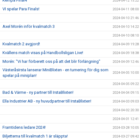
Kempa Final4
2024-04-12 15:22
VI spelar Para Finals!
2024-04-11 08:00
2024-04-10 21:46
Axel Morén inför kvalmatch 3
2024-04-10 14:22
2024-04-10 08:10
Kvalmatch 2 avgjord!
2024-04-09 19:28
Kvällens match visas på Handbollsligan Live!
2024-04-09 18:38
Morén: "Vi har förberett oss på att det blir förlängning"
2024-04-09 12:46
VästeråsIrsta lanserar MiniBlixten - en turnering för dig som
2024-04-05 10:00
spelar på miniplan!
2024-04-05 09:22
Bad & Värme - ny partner till IrstaBlixten!
2024-04-04 09:15
Ella Industrier AB - ny huvudpartner till IrstaBlixten!
2024-04-03 09:03
2024-04-02 20:30
2024-04-01 12:41
Framtidens ledare 2024!
2024-03-28 10:05
Biljetterna till kvalmatch 1 är släppta!
2024-03-27 09:42