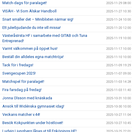
Match-dags för paralaget!
2025-11-29 08:00
VISÄH - VI Som Älskar Handboll
2025-11-27 10:30
Snart smäller det – Miniblixten närmar sig!
2025-11-24 10:00
Ett julerbjudande du inte vill missa!
2025-11-20 12:00
VästeråsIrsta HF i samarbete med GITAB och Tuna
2025-11-19 10:00
Entreprenad!
Varmt välkommen på öppet hus!
2025-11-17 10:00
Beställ din alldeles egna matchtröja!
2025-11-10 10:00
Tack för i fredags!
2025-11-09 19:29
Sverigecupen 2025!
2025-11-07 09:00
Matchspel för paralaget!
2025-11-03 14:28
Fira farsdag på fredag!
2025-11-03 11:40
Jonna Olsson med knäskada
2025-10-31 10:00
Ansök till Widénska gymnasiet idag!
2025-10-30 10:00
Veckans matcher v.44!
2025-10-27 11:04
Besök Kokpunkten under höstlovet!
2025-10-27 10:45
Ludvig Ljungberg lånas ut till Enköpings HF!
2025-10-25 22:01