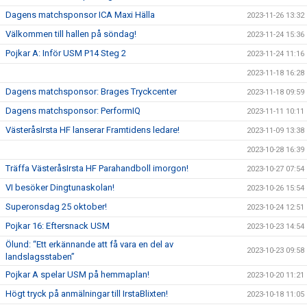
Dagens matchsponsor ICA Maxi Hälla
2023-11-26 13:32
Välkommen till hallen på söndag!
2023-11-24 15:36
Pojkar A: Inför USM P14 Steg 2
2023-11-24 11:16
2023-11-18 16:28
Dagens matchsponsor: Brages Tryckcenter
2023-11-18 09:59
Dagens matchsponsor: PerformIQ
2023-11-11 10:11
VästeråsIrsta HF lanserar Framtidens ledare!
2023-11-09 13:38
2023-10-28 16:39
Träffa VästeråsIrsta HF Parahandboll imorgon!
2023-10-27 07:54
VI besöker Dingtunaskolan!
2023-10-26 15:54
Superonsdag 25 oktober!
2023-10-24 12:51
Pojkar 16: Eftersnack USM
2023-10-23 14:54
Ölund: “Ett erkännande att få vara en del av
2023-10-23 09:58
landslagsstaben”
Pojkar A spelar USM på hemmaplan!
2023-10-20 11:21
Högt tryck på anmälningar till IrstaBlixten!
2023-10-18 11:05