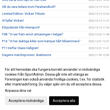
2022-12-23 14:43
Vill du vara ledare inom Parahandboll?
2022-12-19 13:21
Limited Edition: Vickan Tribute
2022-12-14 12:42
VI hyllar Vickan!
2022-12-13 11:37
Erbjudande från Intersport!
2022-12-13 11:03
F08: "Vi ser fram emot utmaningen i helgen"
2022-12-02 11:48
P14: "Vi har duktiga killar som kämpar hårt tillsammans"
2022-12-01 12:31
P11 träffar Claes Hellgren!
2022-12-01 11:41
Dagens matchsponsor: Axelssons
2022-11-30 12:00
Välkommen tillbaka, Mattias!
2022-11-29 12:00
A-pojk: Seger i Hellton Cup!
2022-11-28 14:07
För att hemsidan ska fungera korrekt använder vi nödvändiga
cookies från SportAdmin. Dessa går inte att stänga av.
P0809: Inför Gjensidige USM Steg 2
2022-11-25 15:02
Föreningen kan också använda frivilliga cookies, t.ex. för statistik
2022-11-24 09:44
eller marknadsföring. Du väljer själv om du vill acceptera dessa.
Handbollsfest i Västerås Arena!
2022-11-24 09:15
Anpassa dina val
Vill du bli en lirare och träna handboll?
2022-11-23 13:39
Acceptera nödvändiga
Acceptera alla
Lördagens 50/50-vinnare!
2022-11-21 11:08
VästeråsIrsta HF 31 - 34 Amo HK