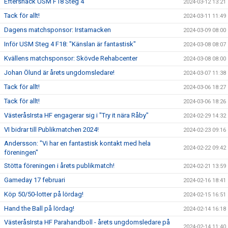
Eftersnack USM F18 Steg 4
2024-03-12 13:21
Tack för allt!
2024-03-11 11:49
Dagens matchsponsor: Irstamacken
2024-03-09 08:00
Inför USM Steg 4 F18: "Känslan är fantastisk"
2024-03-08 08:07
Kvällens matchsponsor: Skövde Rehabcenter
2024-03-08 08:00
Johan Ölund är årets ungdomsledare!
2024-03-07 11:38
Tack för allt!
2024-03-06 18:27
Tack för allt!
2024-03-06 18:26
VästeråsIrsta HF engagerar sig i "Try it nära Råby"
2024-02-29 14:32
VI bidrar till Publikmatchen 2024!
2024-02-23 09:16
Andersson: "Vi har en fantastisk kontakt med hela
2024-02-22 09:42
föreningen"
Stötta föreningen i årets publikmatch!
2024-02-21 13:59
Gameday 17 februari
2024-02-16 18:41
Köp 50/50-lotter på lördag!
2024-02-15 16:51
Hand the Ball på lördag!
2024-02-14 16:18
VästeråsIrsta HF Parahandboll - årets ungdomsledare på
2024-02-14 11:40