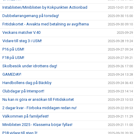
Irstablixten/Miniblixten by Kokpunkten Actionbad
2025-10-01 07:30
Dubbelarrangemang på torsdag!
2025-09-30 15:00
Fritidskortet - Avvakta med betalning av avgifterna
2025-09-30 09:10
Veckans matcher V.40
2025-09-29
Vidare till steg 3 i USM!
2025-09-28 19:24
P16 på USM!
2025-09-27 09:24
F18 på USM!
2025-09-27 09:21
Skolbesök under idrottens dag!
2025-09-26 17:00
GAMEDAY!
2025-09-24 13:28
Handbollens dag på Bäckby
2025-09-24 06:43
Clubdagar på Intersport!
2025-09-23 14:14
Nu kan ni göra er ansökan till Fritidskortet
2025-09-23 10:53
2 dagar kvar - Förboka middagen redan nu!
2025-09-22 09:53
Välkommen på familjefest!
2025-09-21 11:29
Miniblixten 2025 - Klasserna börjar fyllas!
2025-09-21 11:00
P18 vidare till steg 3!
2025-09-20 20:35