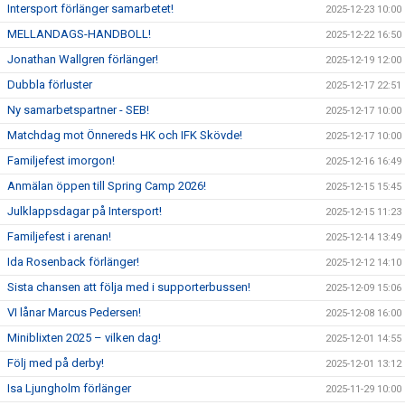
Intersport förlänger samarbetet!
2025-12-23 10:00
MELLANDAGS-HANDBOLL!
2025-12-22 16:50
Jonathan Wallgren förlänger!
2025-12-19 12:00
Dubbla förluster
2025-12-17 22:51
Ny samarbetspartner - SEB!
2025-12-17 10:00
Matchdag mot Önnereds HK och IFK Skövde!
2025-12-17 10:00
Familjefest imorgon!
2025-12-16 16:49
Anmälan öppen till Spring Camp 2026!
2025-12-15 15:45
Julklappsdagar på Intersport!
2025-12-15 11:23
Familjefest i arenan!
2025-12-14 13:49
Ida Rosenback förlänger!
2025-12-12 14:10
Sista chansen att följa med i supporterbussen!
2025-12-09 15:06
VI lånar Marcus Pedersen!
2025-12-08 16:00
Miniblixten 2025 – vilken dag!
2025-12-01 14:55
Följ med på derby!
2025-12-01 13:12
Isa Ljungholm förlänger
2025-11-29 10:00