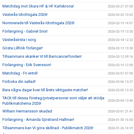
Matchdag mot Skara HF & HF Karlskrona!
2026-02-21 07:00
Västerås Idrottsgala 2026!
2026-02-20 10:02
Nominerade till Västerås Idrottsgala 2026!
2026-02-19 14:07
Förlängning - Gabriel Snis!
2026-02-19 13:30
VästeråsIrsta i sorg
2026-02-18 12:22
Gösta Lillhök förlänger!
2026-02-13 13:30
Tillsammans skänker VI till Barncancerfonden!
2026-02-12 09:16
Förlängning - Erik Svensson!
2026-02-10 12:00
Matchdag - Fri entré!
2026-02-07 07:00
Förboka din sallad!
2026-02-06 13:27
Bara några dagar kvar till årets viktigaste matcher!
2026-02-05 13:25
TACK till dessa företag/privatpersoner som väljer att stödja
2026-02-04 13:46
Publikmatcherna 2026!
William Hermansson skadad
2026-02-01 21:41
Förlängning - Amanda Sjöstrand Hallman!
2026-01-30 16:00
Tillsammans kan VI göra skillnad - Publikmatch 2026!
2026-01-26 14:59