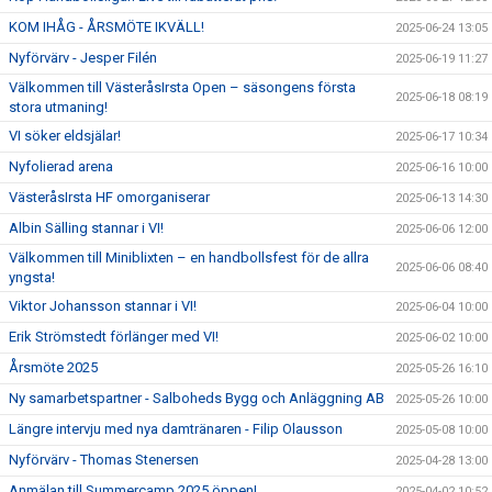
KOM IHÅG - ÅRSMÖTE IKVÄLL!
2025-06-24 13:05
Nyförvärv - Jesper Filén
2025-06-19 11:27
Välkommen till VästeråsIrsta Open – säsongens första
2025-06-18 08:19
stora utmaning!
VI söker eldsjälar!
2025-06-17 10:34
Nyfolierad arena
2025-06-16 10:00
VästeråsIrsta HF omorganiserar
2025-06-13 14:30
Albin Sälling stannar i VI!
2025-06-06 12:00
Välkommen till Miniblixten – en handbollsfest för de allra
2025-06-06 08:40
yngsta!
Viktor Johansson stannar i VI!
2025-06-04 10:00
Erik Strömstedt förlänger med VI!
2025-06-02 10:00
Årsmöte 2025
2025-05-26 16:10
Ny samarbetspartner - Salboheds Bygg och Anläggning AB
2025-05-26 10:00
Längre intervju med nya damtränaren - Filip Olausson
2025-05-08 10:00
Nyförvärv - Thomas Stenersen
2025-04-28 13:00
Anmälan till Summercamp 2025 öppen!
2025-04-02 10:52