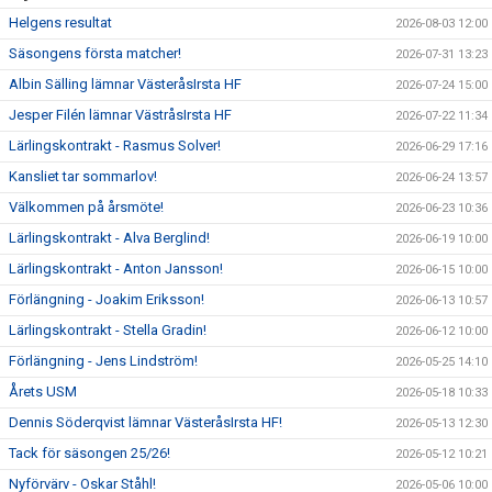
Helgens resultat
2026-08-03 12:00
Säsongens första matcher!
2026-07-31 13:23
Albin Sälling lämnar VästeråsIrsta HF
2026-07-24 15:00
Jesper Filén lämnar VästråsIrsta HF
2026-07-22 11:34
Lärlingskontrakt - Rasmus Solver!
2026-06-29 17:16
Kansliet tar sommarlov!
2026-06-24 13:57
Välkommen på årsmöte!
2026-06-23 10:36
Lärlingskontrakt - Alva Berglind!
2026-06-19 10:00
Lärlingskontrakt - Anton Jansson!
2026-06-15 10:00
Förlängning - Joakim Eriksson!
2026-06-13 10:57
Lärlingskontrakt - Stella Gradin!
2026-06-12 10:00
Förlängning - Jens Lindström!
2026-05-25 14:10
Årets USM
2026-05-18 10:33
Dennis Söderqvist lämnar VästeråsIrsta HF!
2026-05-13 12:30
Tack för säsongen 25/26!
2026-05-12 10:21
Nyförvärv - Oskar Ståhl!
2026-05-06 10:00