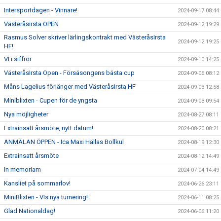
Intersportdagen - Vinnare!
2024-09-17 08:44
Västeråsirsta OPEN
2024-09-12 19:29
Rasmus Solver skriver lärlingskontrakt med VästeråsIrsta
2024-09-12 19:25
HF!
VI i siffror
2024-09-10 14:25
VästeråsIrsta Open - Försäsongens bästa cup
2024-09-06 08:12
Måns Lagelius förlänger med VästeråsIrsta HF
2024-09-03 12:58
Miniblixten - Cupen för de yngsta
2024-09-03 09:54
Nya möjligheter
2024-08-27 08:11
Extrainsatt årsmöte, nytt datum!
2024-08-20 08:21
ANMÄLAN ÖPPEN - Ica Maxi Hällas Bollkul
2024-08-19 12:30
Extrainsatt årsmöte
2024-08-12 14:49
In memoriam
2024-07-04 14:49
Kansliet på sommarlov!
2024-06-26 23:11
MiniBlixten - VIs nya turnering!
2024-06-11 08:25
Glad Nationaldag!
2024-06-06 11:20