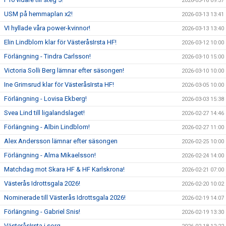
2026-03-16 09:37
USM på hemmaplan x2!
2026-03-13 13:41
VI hyllade våra power-kvinnor!
2026-03-13 13:40
Elin Lindblom klar för VästeråsIrsta HF!
2026-03-12 10:00
Förlängning - Tindra Carlsson!
2026-03-10 15:00
Victoria Solli Berg lämnar efter säsongen!
2026-03-10 10:00
Ine Grimsrud klar för VästeråsIrsta HF!
2026-03-05 10:00
Förlängning - Lovisa Ekberg!
2026-03-03 15:38
Svea Lind till ligalandslaget!
2026-02-27 14:46
Förlängning - Albin Lindblom!
2026-02-27 11:00
Alex Andersson lämnar efter säsongen
2026-02-25 10:00
Förlängning - Alma Mikaelsson!
2026-02-24 14:00
Matchdag mot Skara HF & HF Karlskrona!
2026-02-21 07:00
Västerås Idrottsgala 2026!
2026-02-20 10:02
Nominerade till Västerås Idrottsgala 2026!
2026-02-19 14:07
Förlängning - Gabriel Snis!
2026-02-19 13:30
VästeråsIrsta i sorg