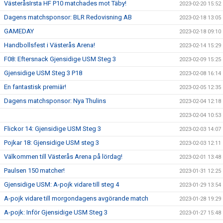
VästeråsIrsta HF P10 matchades mot Täby!
2023-02-20 15:52
Dagens matchsponsor: BLR Redovisning AB
2023-02-18 13:05
GAMEDAY
2023-02-18 09:10
Handbollsfest i Västerås Arena!
2023-02-14 15:29
F08: Eftersnack Gjensidige USM Steg 3
2023-02-09 15:25
Gjensidige USM Steg 3 P18
2023-02-08 16:14
En fantastisk premiär!
2023-02-05 12:35
Dagens matchsponsor: Nya Thulins
2023-02-04 12:18
2023-02-04 10:53
Flickor 14: Gjensidige USM Steg 3
2023-02-03 14:07
Pojkar 18: Gjensidige USM steg 3
2023-02-03 12:11
Välkommen till Västerås Arena på lördag!
2023-02-01 13:48
Paulsen 150 matcher!
2023-01-31 12:25
Gjensidige USM: A-pojk vidare till steg 4
2023-01-29 13:54
A-pojk vidare till morgondagens avgörande match
2023-01-28 19:29
A-pojk: Inför Gjensidige USM Steg 3
2023-01-27 15:48