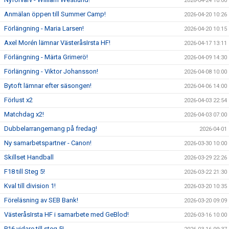
2026-04-24 10:00
Anmälan öppen till Summer Camp!
2026-04-20 10:26
Förlängning - Maria Larsen!
2026-04-20 10:15
Axel Morén lämnar VästeråsIrsta HF!
2026-04-17 13:11
Förlängning - Märta Grimerö!
2026-04-09 14:30
Förlängning - Viktor Johansson!
2026-04-08 10:00
Bytoft lämnar efter säsongen!
2026-04-06 14:00
Förlust x2
2026-04-03 22:54
Matchdag x2!
2026-04-03 07:00
Dubbelarrangemang på fredag!
2026-04-01
Ny samarbetspartner - Canon!
2026-03-30 10:00
Skillset Handball
2026-03-29 22:26
F18 till Steg 5!
2026-03-22 21:30
Kval till division 1!
2026-03-20 10:35
Föreläsning av SEB Bank!
2026-03-20 09:09
VästeråsIrsta HF i samarbete med GeBlod!
2026-03-16 10:00
P16 vidare till steg 5!