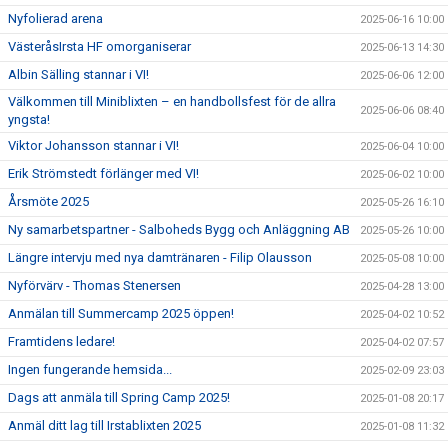
Nyfolierad arena
2025-06-16 10:00
VästeråsIrsta HF omorganiserar
2025-06-13 14:30
Albin Sälling stannar i VI!
2025-06-06 12:00
Välkommen till Miniblixten – en handbollsfest för de allra
2025-06-06 08:40
yngsta!
Viktor Johansson stannar i VI!
2025-06-04 10:00
Erik Strömstedt förlänger med VI!
2025-06-02 10:00
Årsmöte 2025
2025-05-26 16:10
Ny samarbetspartner - Salboheds Bygg och Anläggning AB
2025-05-26 10:00
Längre intervju med nya damtränaren - Filip Olausson
2025-05-08 10:00
Nyförvärv - Thomas Stenersen
2025-04-28 13:00
Anmälan till Summercamp 2025 öppen!
2025-04-02 10:52
Framtidens ledare!
2025-04-02 07:57
Ingen fungerande hemsida...
2025-02-09 23:03
Dags att anmäla till Spring Camp 2025!
2025-01-08 20:17
Anmäl ditt lag till Irstablixten 2025
2025-01-08 11:32