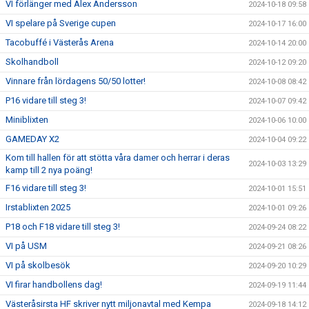
VI förlänger med Alex Andersson
2024-10-18 09:58
VI spelare på Sverige cupen
2024-10-17 16:00
Tacobuffé i Västerås Arena
2024-10-14 20:00
Skolhandboll
2024-10-12 09:20
Vinnare från lördagens 50/50 lotter!
2024-10-08 08:42
P16 vidare till steg 3!
2024-10-07 09:42
Miniblixten
2024-10-06 10:00
GAMEDAY X2
2024-10-04 09:22
Kom till hallen för att stötta våra damer och herrar i deras
2024-10-03 13:29
kamp till 2 nya poäng!
F16 vidare till steg 3!
2024-10-01 15:51
Irstablixten 2025
2024-10-01 09:26
P18 och F18 vidare till steg 3!
2024-09-24 08:22
VI på USM
2024-09-21 08:26
VI på skolbesök
2024-09-20 10:29
VI firar handbollens dag!
2024-09-19 11:44
Västeråsirsta HF skriver nytt miljonavtal med Kempa
2024-09-18 14:12