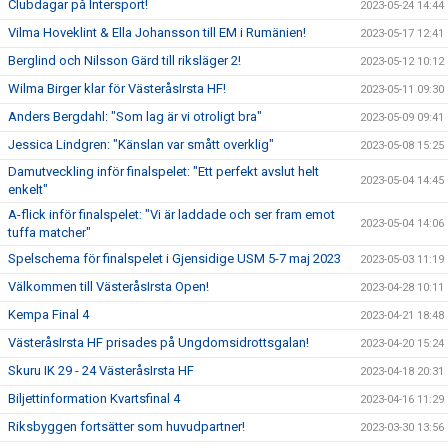
Clubdagar på Intersport!
2023-05-24 14:44
Vilma Hoveklint & Ella Johansson till EM i Rumänien!
2023-05-17 12:41
Berglind och Nilsson Gärd till riksläger 2!
2023-05-12 10:12
Wilma Birger klar för VästeråsIrsta HF!
2023-05-11 09:30
Anders Bergdahl: "Som lag är vi otroligt bra"
2023-05-09 09:41
Jessica Lindgren: "Känslan var smått overklig"
2023-05-08 15:25
Damutveckling inför finalspelet: "Ett perfekt avslut helt
2023-05-04 14:45
enkelt"
A-flick inför finalspelet: "Vi är laddade och ser fram emot
2023-05-04 14:06
tuffa matcher"
Spelschema för finalspelet i Gjensidige USM 5-7 maj 2023
2023-05-03 11:19
Välkommen till VästeråsIrsta Open!
2023-04-28 10:11
Kempa Final 4
2023-04-21 18:48
VästeråsIrsta HF prisades på Ungdomsidrottsgalan!
2023-04-20 15:24
Skuru IK 29 - 24 VästeråsIrsta HF
2023-04-18 20:31
Biljettinformation Kvartsfinal 4
2023-04-16 11:29
Riksbyggen fortsätter som huvudpartner!
2023-03-30 13:56