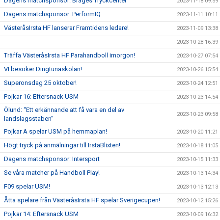
Dagens matchsponsor: Brages Tryckcenter
2023-11-18 09:59
Dagens matchsponsor: PerformIQ
2023-11-11 10:11
VästeråsIrsta HF lanserar Framtidens ledare!
2023-11-09 13:38
2023-10-28 16:39
Träffa VästeråsIrsta HF Parahandboll imorgon!
2023-10-27 07:54
VI besöker Dingtunaskolan!
2023-10-26 15:54
Superonsdag 25 oktober!
2023-10-24 12:51
Pojkar 16: Eftersnack USM
2023-10-23 14:54
Ölund: “Ett erkännande att få vara en del av
2023-10-23 09:58
landslagsstaben”
Pojkar A spelar USM på hemmaplan!
2023-10-20 11:21
Högt tryck på anmälningar till IrstaBlixten!
2023-10-18 11:05
Dagens matchsponsor: Intersport
2023-10-15 11:33
Se våra matcher på Handboll Play!
2023-10-13 14:34
F09 spelar USM!
2023-10-13 12:13
Åtta spelare från VästeråsIrsta HF spelar Sverigecupen!
2023-10-12 15:26
Pojkar 14: Eftersnack USM
2023-10-09 16:32