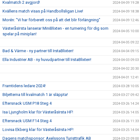
Kvalmatch 2 avgjord!
2024-04-09 19:28
Kvällens match visas på Handbollsligan Live!
2024-04-09 18:38
Morén: "Vi har förberett oss på att det blir förlängning"
2024-04-09 12:46
VästeråsIrsta lanserar MiniBlixten - en turnering för dig som
2024-04-05 10:00
spelar på miniplan!
2024-04-05 09:22
Bad & Värme - ny partner till IrstaBlixten!
2024-04-04 09:15
Ella Industrier AB - ny huvudpartner till IrstaBlixten!
2024-04-03 09:03
2024-04-02 20:30
2024-04-01 12:41
Framtidens ledare 2024!
2024-03-28 10:05
Biljetterna till kvalmatch 1 är släppta!
2024-03-27 09:42
Eftersnack USM P18 Steg 4
2024-03-26 14:24
Isa Ljungholm klar för VästeråsIrsta HF!
2024-03-26 14:05
Eftersnack USM F14 Steg 4
2024-03-26 11:33
Lovisa Ekberg klar för VästeråsIrsta HF!
2024-03-25 14:04
Dagens matchsponsor: Axelssons Turisttrafik AB
2024-03-23 09:00