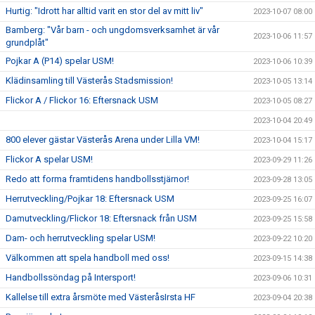
Hurtig: "Idrott har alltid varit en stor del av mitt liv"
2023-10-07 08:00
Bamberg: "Vår barn - och ungdomsverksamhet är vår
2023-10-06 11:57
grundplåt"
Pojkar A (P14) spelar USM!
2023-10-06 10:39
Klädinsamling till Västerås Stadsmission!
2023-10-05 13:14
Flickor A / Flickor 16: Eftersnack USM
2023-10-05 08:27
2023-10-04 20:49
800 elever gästar Västerås Arena under Lilla VM!
2023-10-04 15:17
Flickor A spelar USM!
2023-09-29 11:26
Redo att forma framtidens handbollsstjärnor!
2023-09-28 13:05
Herrutveckling/Pojkar 18: Eftersnack USM
2023-09-25 16:07
Damutveckling/Flickor 18: Eftersnack från USM
2023-09-25 15:58
Dam- och herrutveckling spelar USM!
2023-09-22 10:20
Välkommen att spela handboll med oss!
2023-09-15 14:38
Handbollssöndag på Intersport!
2023-09-06 10:31
Kallelse till extra årsmöte med VästeråsIrsta HF
2023-09-04 20:38