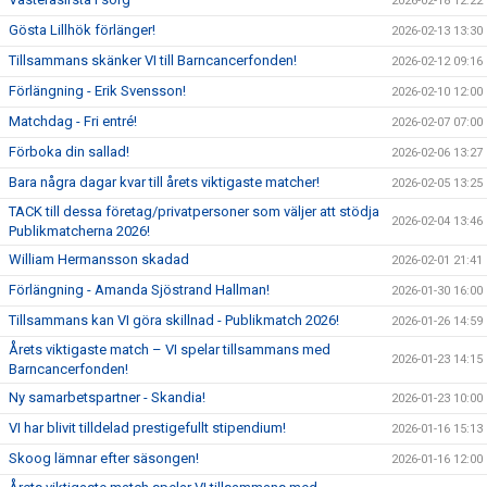
2026-02-18 12:22
Gösta Lillhök förlänger!
2026-02-13 13:30
Tillsammans skänker VI till Barncancerfonden!
2026-02-12 09:16
Förlängning - Erik Svensson!
2026-02-10 12:00
Matchdag - Fri entré!
2026-02-07 07:00
Förboka din sallad!
2026-02-06 13:27
Bara några dagar kvar till årets viktigaste matcher!
2026-02-05 13:25
TACK till dessa företag/privatpersoner som väljer att stödja
2026-02-04 13:46
Publikmatcherna 2026!
William Hermansson skadad
2026-02-01 21:41
Förlängning - Amanda Sjöstrand Hallman!
2026-01-30 16:00
Tillsammans kan VI göra skillnad - Publikmatch 2026!
2026-01-26 14:59
Årets viktigaste match – VI spelar tillsammans med
2026-01-23 14:15
Barncancerfonden!
Ny samarbetspartner - Skandia!
2026-01-23 10:00
VI har blivit tilldelad prestigefullt stipendium!
2026-01-16 15:13
Skoog lämnar efter säsongen!
2026-01-16 12:00