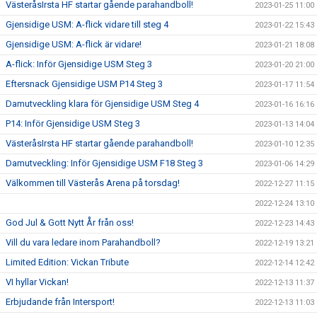
VästeråsIrsta HF startar gående parahandboll!
2023-01-25 11:00
Gjensidige USM: A-flick vidare till steg 4
2023-01-22 15:43
Gjensidige USM: A-flick är vidare!
2023-01-21 18:08
A-flick: Inför Gjensidige USM Steg 3
2023-01-20 21:00
Eftersnack Gjensidige USM P14 Steg 3
2023-01-17 11:54
Damutveckling klara för Gjensidige USM Steg 4
2023-01-16 16:16
P14: Inför Gjensidige USM Steg 3
2023-01-13 14:04
VästeråsIrsta HF startar gående parahandboll!
2023-01-10 12:35
Damutveckling: Inför Gjensidige USM F18 Steg 3
2023-01-06 14:29
Välkommen till Västerås Arena på torsdag!
2022-12-27 11:15
2022-12-24 13:10
God Jul & Gott Nytt År från oss!
2022-12-23 14:43
Vill du vara ledare inom Parahandboll?
2022-12-19 13:21
Limited Edition: Vickan Tribute
2022-12-14 12:42
VI hyllar Vickan!
2022-12-13 11:37
Erbjudande från Intersport!
2022-12-13 11:03