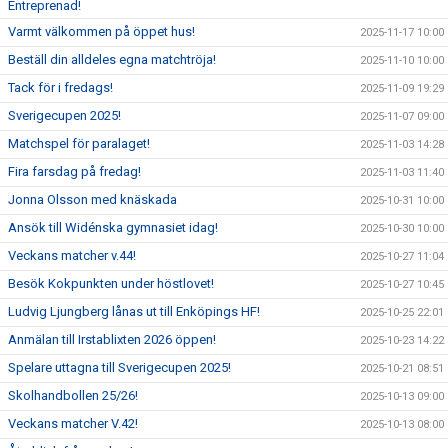
Entreprenad!
Varmt välkommen på öppet hus!
2025-11-17 10:00
Beställ din alldeles egna matchtröja!
2025-11-10 10:00
Tack för i fredags!
2025-11-09 19:29
Sverigecupen 2025!
2025-11-07 09:00
Matchspel för paralaget!
2025-11-03 14:28
Fira farsdag på fredag!
2025-11-03 11:40
Jonna Olsson med knäskada
2025-10-31 10:00
Ansök till Widénska gymnasiet idag!
2025-10-30 10:00
Veckans matcher v.44!
2025-10-27 11:04
Besök Kokpunkten under höstlovet!
2025-10-27 10:45
Ludvig Ljungberg lånas ut till Enköpings HF!
2025-10-25 22:01
Anmälan till Irstablixten 2026 öppen!
2025-10-23 14:22
Spelare uttagna till Sverigecupen 2025!
2025-10-21 08:51
Skolhandbollen 25/26!
2025-10-13 09:00
Veckans matcher V.42!
2025-10-13 08:00