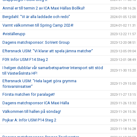
Anmäl er till termin 2 av ICA Maxi Hällas Bollkul!
2024-01-08 16:26
Bergdahl: "Vi är alla laddade och redo"
2024-01-05 12:00
Varmt välkommen till Spring Camp 2024!
2024-01-02 11:31
#viställerupp
2023-12-22 11:57
Dagens matchsponsor: SoVent Group
2023-12-20 08:51
Eftersnack USM: "Vi klarar att spela jämna matcher"
2023-12-05 09:04
F09: Inför USM F14 Steg 2
2023-12-01 08:49
I helgen dubblar vår samarbetspartner Intersport sitt stöd
2023-11-30 15:20
till VästeråsIrsta HF!
Eftersnack USM: "Hela laget göra grymma
2023-11-29 15:00
försvarsinsatser"
Första matchen för paralaget!
2023-11-27 13:15
Dagens matchsponsor ICA Maxi Hälla
2023-11-26 13:32
Välkommen till hallen på söndag!
2023-11-24 15:36
Pojkar A: Inför USM P14 Steg 2
2023-11-24 11:16
2023-11-18 16:28