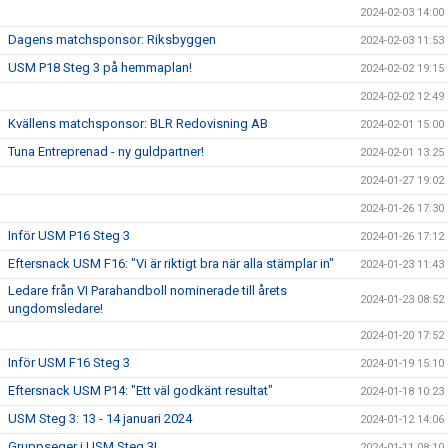
2024-02-03 14:00
Dagens matchsponsor: Riksbyggen
2024-02-03 11:53
USM P18 Steg 3 på hemmaplan!
2024-02-02 19:15
2024-02-02 12:49
Kvällens matchsponsor: BLR Redovisning AB
2024-02-01 15:00
Tuna Entreprenad - ny guldpartner!
2024-02-01 13:25
2024-01-27 19:02
2024-01-26 17:30
Inför USM P16 Steg 3
2024-01-26 17:12
Eftersnack USM F16: "Vi är riktigt bra när alla stämplar in"
2024-01-23 11:43
Ledare från VI Parahandboll nominerade till årets
2024-01-23 08:52
ungdomsledare!
2024-01-20 17:52
Inför USM F16 Steg 3
2024-01-19 15:10
Eftersnack USM P14: "Ett väl godkänt resultat"
2024-01-18 10:23
USM Steg 3: 13 - 14 januari 2024
2024-01-12 14:06
Gruppseger i USM Steg 3!
2024-01-11 08:10