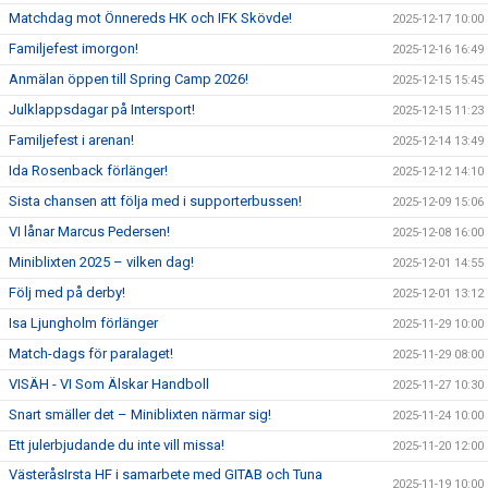
Matchdag mot Önnereds HK och IFK Skövde!
2025-12-17 10:00
Familjefest imorgon!
2025-12-16 16:49
Anmälan öppen till Spring Camp 2026!
2025-12-15 15:45
Julklappsdagar på Intersport!
2025-12-15 11:23
Familjefest i arenan!
2025-12-14 13:49
Ida Rosenback förlänger!
2025-12-12 14:10
Sista chansen att följa med i supporterbussen!
2025-12-09 15:06
VI lånar Marcus Pedersen!
2025-12-08 16:00
Miniblixten 2025 – vilken dag!
2025-12-01 14:55
Följ med på derby!
2025-12-01 13:12
Isa Ljungholm förlänger
2025-11-29 10:00
Match-dags för paralaget!
2025-11-29 08:00
VISÄH - VI Som Älskar Handboll
2025-11-27 10:30
Snart smäller det – Miniblixten närmar sig!
2025-11-24 10:00
Ett julerbjudande du inte vill missa!
2025-11-20 12:00
VästeråsIrsta HF i samarbete med GITAB och Tuna
2025-11-19 10:00