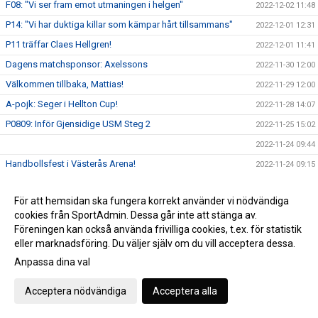
F08: "Vi ser fram emot utmaningen i helgen"
2022-12-02 11:48
P14: "Vi har duktiga killar som kämpar hårt tillsammans"
2022-12-01 12:31
P11 träffar Claes Hellgren!
2022-12-01 11:41
Dagens matchsponsor: Axelssons
2022-11-30 12:00
Välkommen tillbaka, Mattias!
2022-11-29 12:00
A-pojk: Seger i Hellton Cup!
2022-11-28 14:07
P0809: Inför Gjensidige USM Steg 2
2022-11-25 15:02
2022-11-24 09:44
Handbollsfest i Västerås Arena!
2022-11-24 09:15
Vill du bli en lirare och träna handboll?
2022-11-23 13:39
För att hemsidan ska fungera korrekt använder vi nödvändiga
Lördagens 50/50-vinnare!
2022-11-21 11:08
cookies från SportAdmin. Dessa går inte att stänga av.
VästeråsIrsta HF 31 - 34 Amo HK
2022-11-19 19:10
Föreningen kan också använda frivilliga cookies, t.ex. för statistik
Dagens match presenteras av Barndiabetesfonden!
eller marknadsföring. Du väljer själv om du vill acceptera dessa.
2022-11-19 13:09
Anpassa dina val
Nyhet i vår souvenirbutik!
2022-11-17 11:58
Föreningsutveckling - Elit är igång!
2022-11-16 15:38
Acceptera nödvändiga
Acceptera alla
P18 vidare till Gjensidige USM Steg 3!
2022-11-15 13:50