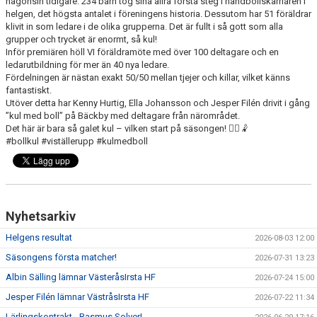
någonsin tidigare. 234 barn tog sina allra första steg i handbollskarriären i
helgen, det högsta antalet i föreningens historia. Dessutom har 51 föräldrar
klivit in som ledare i de olika grupperna. Det är fullt i så gott som alla
grupper och trycket är enormt, så kul!
Inför premiären höll VI föräldramöte med över 100 deltagare och en
ledarutbildning för mer än 40 nya ledare.
Fördelningen är nästan exakt 50/50 mellan tjejer och killar, vilket känns
fantastiskt.
Utöver detta har Kenny Hurtig, Ella Johansson och Jesper Filén drivit i gång
”kul med boll” på Bäckby med deltagare från närområdet.
Det här är bara så galet kul – vilken start på säsongen! 🤾‍♀️🤾
#bollkul #viställerupp #kulmedboll
Nyhetsarkiv
Helgens resultat
2026-08-03 12:00
Säsongens första matcher!
2026-07-31 13:23
Albin Sälling lämnar VästeråsIrsta HF
2026-07-24 15:00
Jesper Filén lämnar VästråsIrsta HF
2026-07-22 11:34
Lärlingskontrakt - Rasmus Solver!