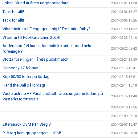
Johan Ölund är årets ungdomsledare!
2024-03-07 11:38
Tack för allt!
2024-03-06 18:27
Tack för allt!
2024-03-06 18:26
VästeråsIrsta HF engagerar sig i "Try it nära Råby"
2024-02-29 14:32
VI bidrar till Publikmatchen 2024!
2024-02-23 09:16
Andersson: "Vi har en fantastisk kontakt med hela
2024-02-22 09:42
föreningen"
Stötta föreningen i årets publikmatch!
2024-02-21 13:59
Gameday 17 februari
2024-02-16 18:41
Köp 50/50-lotter på lördag!
2024-02-15 16:51
Hand the Ball på lördag!
2024-02-14 16:18
VästeråsIrsta HF Parahandboll - årets ungdomsledare på
2024-02-14 11:40
Västerås Idrottsgala!
2024-02-10 17:36
2024-02-09 08:18
Eftersnack USM F14 Steg 3
2024-02-07 15:47
P18 tog hem gruppsegern i USM!
2024-02-06 07:58