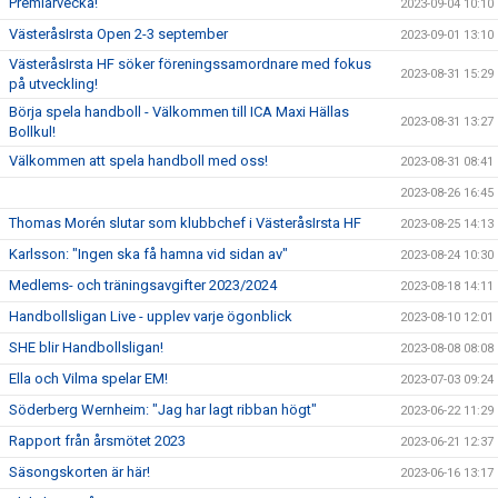
Premiärvecka!
2023-09-04 10:10
VästeråsIrsta Open 2-3 september
2023-09-01 13:10
VästeråsIrsta HF söker föreningssamordnare med fokus
2023-08-31 15:29
på utveckling!
Börja spela handboll - Välkommen till ICA Maxi Hällas
2023-08-31 13:27
Bollkul!
Välkommen att spela handboll med oss!
2023-08-31 08:41
2023-08-26 16:45
Thomas Morén slutar som klubbchef i VästeråsIrsta HF
2023-08-25 14:13
Karlsson: "Ingen ska få hamna vid sidan av"
2023-08-24 10:30
Medlems- och träningsavgifter 2023/2024
2023-08-18 14:11
Handbollsligan Live - upplev varje ögonblick
2023-08-10 12:01
SHE blir Handbollsligan!
2023-08-08 08:08
Ella och Vilma spelar EM!
2023-07-03 09:24
Söderberg Wernheim: "Jag har lagt ribban högt"
2023-06-22 11:29
Rapport från årsmötet 2023
2023-06-21 12:37
Säsongskorten är här!
2023-06-16 13:17