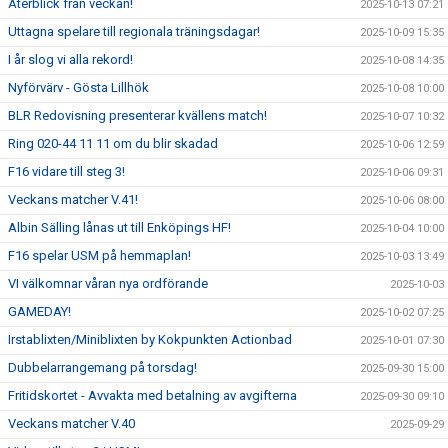
Återblick från veckan!
2025-10-13 07:21
Uttagna spelare till regionala träningsdagar!
2025-10-09 15:35
I år slog vi alla rekord!
2025-10-08 14:35
Nyförvärv - Gösta Lillhök
2025-10-08 10:00
BLR Redovisning presenterar kvällens match!
2025-10-07 10:32
Ring 020-44 11 11 om du blir skadad
2025-10-06 12:59
F16 vidare till steg 3!
2025-10-06 09:31
Veckans matcher V.41!
2025-10-06 08:00
Albin Sälling lånas ut till Enköpings HF!
2025-10-04 10:00
F16 spelar USM på hemmaplan!
2025-10-03 13:49
VI välkomnar våran nya ordförande
2025-10-03
GAMEDAY!
2025-10-02 07:25
Irstablixten/Miniblixten by Kokpunkten Actionbad
2025-10-01 07:30
Dubbelarrangemang på torsdag!
2025-09-30 15:00
Fritidskortet - Avvakta med betalning av avgifterna
2025-09-30 09:10
Veckans matcher V.40
2025-09-29