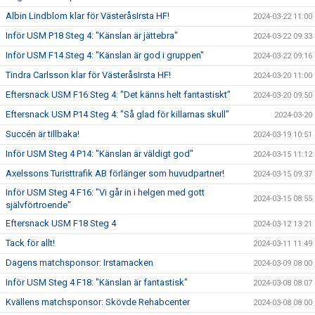
Albin Lindblom klar för VästeråsIrsta HF!
2024-03-22 11:00
Inför USM P18 Steg 4: "Känslan är jättebra"
2024-03-22 09:33
Inför USM F14 Steg 4: "Känslan är god i gruppen"
2024-03-22 09:16
Tindra Carlsson klar för VästeråsIrsta HF!
2024-03-20 11:00
Eftersnack USM F16 Steg 4: "Det känns helt fantastiskt"
2024-03-20 09:50
Eftersnack USM P14 Steg 4: "Så glad för killarnas skull"
2024-03-20
Succén är tillbaka!
2024-03-19 10:51
Inför USM Steg 4 P14: "Känslan är väldigt god"
2024-03-15 11:12
Axelssons Turisttrafik AB förlänger som huvudpartner!
2024-03-15 09:37
Inför USM Steg 4 F16: "Vi går in i helgen med gott
2024-03-15 08:55
självförtroende"
Eftersnack USM F18 Steg 4
2024-03-12 13:21
Tack för allt!
2024-03-11 11:49
Dagens matchsponsor: Irstamacken
2024-03-09 08:00
Inför USM Steg 4 F18: "Känslan är fantastisk"
2024-03-08 08:07
Kvällens matchsponsor: Skövde Rehabcenter
2024-03-08 08:00