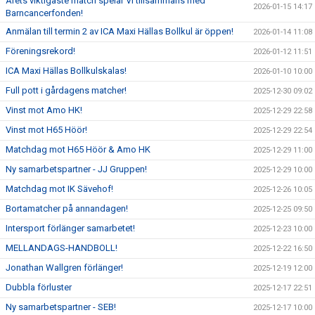
Årets viktigaste match spelar VI tillsammans med
2026-01-15 14:17
Barncancerfonden!
Anmälan till termin 2 av ICA Maxi Hällas Bollkul är öppen!
2026-01-14 11:08
Föreningsrekord!
2026-01-12 11:51
ICA Maxi Hällas Bollkulskalas!
2026-01-10 10:00
Full pott i gårdagens matcher!
2025-12-30 09:02
Vinst mot Amo HK!
2025-12-29 22:58
Vinst mot H65 Höör!
2025-12-29 22:54
Matchdag mot H65 Höör & Amo HK
2025-12-29 11:00
Ny samarbetspartner - JJ Gruppen!
2025-12-29 10:00
Matchdag mot IK Sävehof!
2025-12-26 10:05
Bortamatcher på annandagen!
2025-12-25 09:50
Intersport förlänger samarbetet!
2025-12-23 10:00
MELLANDAGS-HANDBOLL!
2025-12-22 16:50
Jonathan Wallgren förlänger!
2025-12-19 12:00
Dubbla förluster
2025-12-17 22:51
Ny samarbetspartner - SEB!
2025-12-17 10:00