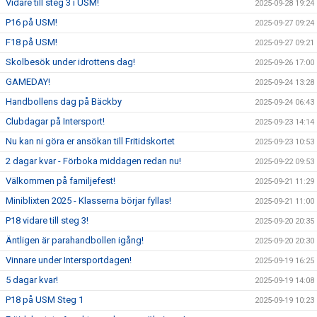
Vidare till steg 3 i USM!
2025-09-28 19:24
P16 på USM!
2025-09-27 09:24
F18 på USM!
2025-09-27 09:21
Skolbesök under idrottens dag!
2025-09-26 17:00
GAMEDAY!
2025-09-24 13:28
Handbollens dag på Bäckby
2025-09-24 06:43
Clubdagar på Intersport!
2025-09-23 14:14
Nu kan ni göra er ansökan till Fritidskortet
2025-09-23 10:53
2 dagar kvar - Förboka middagen redan nu!
2025-09-22 09:53
Välkommen på familjefest!
2025-09-21 11:29
Miniblixten 2025 - Klasserna börjar fyllas!
2025-09-21 11:00
P18 vidare till steg 3!
2025-09-20 20:35
Äntligen är parahandbollen igång!
2025-09-20 20:30
Vinnare under Intersportdagen!
2025-09-19 16:25
5 dagar kvar!
2025-09-19 14:08
P18 på USM Steg 1
2025-09-19 10:23