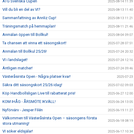
ATG Svenska Cupen
2025-08-14 11:39
Vill du bli en del av VI?
2025-08-13 11:40
Sammanfattning av Annliz Cup!
2025-08-13 11:21
Träningsmatch på hemmaplan!
2025-08-11 21:46
Anmälan öppen till Bollkul!
2025-08-04 09:07
Ta chansen att vinna ett säsongskort!
2025-07-28 07:51
Anmälan till Bollkul 25/26!
2025-07-24 20:32
VI i landslaget!
2025-07-24 12:16
Äntligen matcher!
2025-07-24 09:46
Västeråsirsta Open - Några platser kvar!
2025-07-23
Säkra ditt säsongskort 25/26 idag!
2025-07-02 09:03
Köp Handbollsligan Live till rabatterat pris!
2025-06-27 12:00
KOM IHÅG - ÅRSMÖTE IKVÄLL!
2025-06-24 13:05
Nyförvärv - Jesper Filén
2025-06-19 11:27
Välkommen till VästeråsIrsta Open – säsongens första
2025-06-18 08:19
stora utmaning!
VI söker eldsjälar!
2025-06-17 10:34