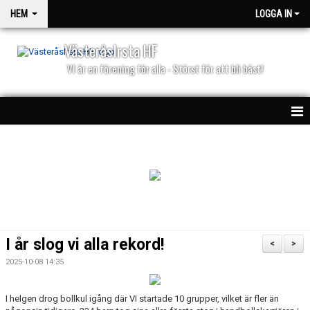
HEM
LOGGA IN
VästeråsIrsta HF
VI är en förening för alla - Störst för att bli bäst!
HEM
NYHETER
PARTNERS
KALENDER
I år slog vi alla rekord!
<
>
MATCHER
2025-10-08 14:35
I helgen drog bollkul igång där VI startade 10 grupper, vilket är fler än