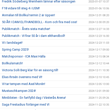
Fredrik Söderberg Wernheim lämnar efter säsongen
2025-01-07 10:37
F18 vidare till steg 4 i USM!
2025-01-06 10:06
Anmälan till Bollkul termin 2 är öppen!
2024-12-31 08:20
50 ÅR I DAM ELITHANDBOLL - Kom och fira med oss!
2024-12-30 09:20
Publikmatch - Årets sista matcher!
2024-12-27 14:33
Publikmatch - VI firar 50 år i dam elithandboll!
2024-12-23 16:00
VI i landslaget!
2024-12-23 11:03
Spring Camp 2025!
2024-12-17 09:00
Matchsponsor - ICA Maxi Hälla
2024-12-15 08:34
Bollkulsmatch!
2024-12-12 10:44
Victoria Solli Berg klar för en säsong till!
2024-12-11 10:30
Elias Ihrsén överrens med VI!
2024-12-10 10:45
VI tar tempen med Axel Morén!
2024-12-05 13:00
Mustaschkampen 2024!
2024-12-01 09:00
Miniblixten - En fartfylld dag i Västerås Arena!
2024-11-25 09:26
Saga Frestadius förlänger med VI
2024-11-22 10:35