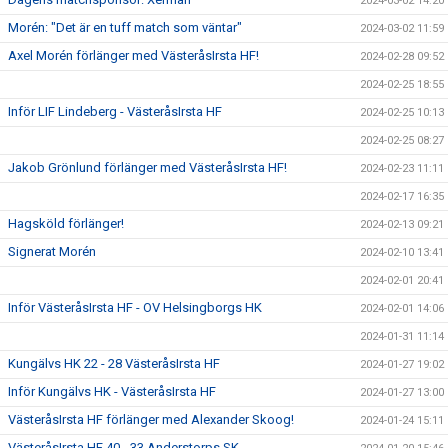
2024-03-02 14:20
Morén: "Det är en tuff match som väntar"
2024-03-02 11:59
Axel Morén förlänger med VästeråsIrsta HF!
2024-02-28 09:52
2024-02-25 18:55
Inför LIF Lindeberg - VästeråsIrsta HF
2024-02-25 10:13
2024-02-25 08:27
Jakob Grönlund förlänger med VästeråsIrsta HF!
2024-02-23 11:11
2024-02-17 16:35
Hagsköld förlänger!
2024-02-13 09:21
Signerat Morén
2024-02-10 13:41
2024-02-01 20:41
Inför VästeråsIrsta HF - OV Helsingborgs HK
2024-02-01 14:06
2024-01-31 11:14
Kungälvs HK 22 - 28 VästeråsIrsta HF
2024-01-27 19:02
Inför Kungälvs HK - VästeråsIrsta HF
2024-01-27 13:00
VästeråsIrsta HF förlänger med Alexander Skoog!
2024-01-24 15:11
VästeråsIrsta HF 40 - 33 Anderstorps SK