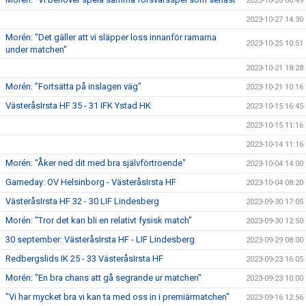
2023-10-28 06:49
2023-10-27 14:30
Morén: "Det gäller att vi släpper loss innanför ramarna
2023-10-25 10:51
under matchen"
2023-10-21 18:28
Morén: ”Fortsätta på inslagen väg”
2023-10-21 10:16
VästeråsIrsta HF 35 - 31 IFK Ystad HK
2023-10-15 16:45
2023-10-15 11:16
2023-10-14 11:16
Morén: "Åker ned dit med bra självförtroende"
2023-10-04 14:00
Gameday: OV Helsinborg - VästeråsIrsta HF
2023-10-04 08:20
VästeråsIrsta HF 32 - 30 LIF Lindesberg
2023-09-30 17:05
Morén: "Tror det kan bli en relativt fysisk match"
2023-09-30 12:50
30 september: VästeråsIrsta HF - LIF Lindesberg
2023-09-29 08:00
Redbergslids IK 25 - 33 VästeråsIrsta HF
2023-09-23 16:05
Morén: "En bra chans att gå segrande ur matchen"
2023-09-23 10:00
"Vi har mycket bra vi kan ta med oss in i premiärmatchen"
2023-09-16 12:56