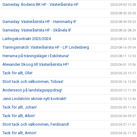
Gameday: Bodens BK HF - VästeråsIrsta HF
2023-09-03 10:28
2023-08-30 20:33
Gameday: VästeråsIrsta HF - Hammarby IF
2023-08-30 09:53
Gameday: VästeråsIrsta HF - Skånela IF
2023-08-26 08:24
Lärlingskontrakt 2023/2024
2023-08-24 12:34
Träningsmatch: VästeråsIrsta HF - LIF Lindesberg
2023-08-16 09:54
Herrarna på träningsläger i Eskilstuna!
2023-08-11 12:53
Alexander Skoog till VästeråsIrsta HF!
2023-06-01 10:36
Tack för allt, Olle!
2023-05-23 15:17
Stort tack och välkommen, Tobias!
2023-05-16 12:00
Andersson på landslagsuppdrag!
2023-05-12 11:39
Jens Lindström skriver nytt kontrakt!
2023-05-10 12:46
Tack för allt, Johan!
2023-05-09 11:42
Tack för allt, Albin!
2023-05-04 09:57
Stort tack och välkommen, Ferdinand!
2023-04-27 11:41
Tack för allt, Anton!
2023-04-26 11:39