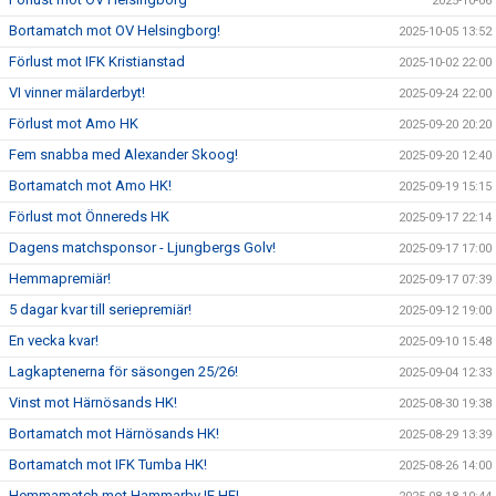
2025-10-06
Bortamatch mot OV Helsingborg!
2025-10-05 13:52
Förlust mot IFK Kristianstad
2025-10-02 22:00
VI vinner mälarderbyt!
2025-09-24 22:00
Förlust mot Amo HK
2025-09-20 20:20
Fem snabba med Alexander Skoog!
2025-09-20 12:40
Bortamatch mot Amo HK!
2025-09-19 15:15
Förlust mot Önnereds HK
2025-09-17 22:14
Dagens matchsponsor - Ljungbergs Golv!
2025-09-17 17:00
Hemmapremiär!
2025-09-17 07:39
5 dagar kvar till seriepremiär!
2025-09-12 19:00
En vecka kvar!
2025-09-10 15:48
Lagkaptenerna för säsongen 25/26!
2025-09-04 12:33
Vinst mot Härnösands HK!
2025-08-30 19:38
Bortamatch mot Härnösands HK!
2025-08-29 13:39
Bortamatch mot IFK Tumba HK!
2025-08-26 14:00
Hemmamatch mot Hammarby IF HF!