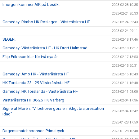
Imorgon kommer AIK på besök!
2023-02-28 10:35
2023-02-24 20:33
Gameday: Rimbo HK Roslagen - VästeråsIrsta HF
2023-02-24 09:43
2023-02-24 09:11
SEGER!
2023-02-18 17:46
Gameday: VästeråsIrsta HF - HK Drott Halmstad
2023-02-18 12:17
Filip Eriksson klar för två nya år!
2023-02-17 13:53
2023-02-15 20:31
Gameday: Amo HK - VästeråsIrsta HF
2023-02-15 10:43
HK Torslanda 23 - 29 VästeråsIrsta HF
2023-02-11 16:48
Gameday: HK Torslanda - VästeråsIrsta HF
2023-02-11 08:00
VästeråsIrsta HF 36-26 HK Varberg
2023-02-04 17:36
Signerat Morén: "Vi behöver göra en riktigt bra prestation
2023-02-04 13:42
idag"
2023-01-28 17:59
Dagens matchsponsor: Primatryck
2023-01-28 10:48