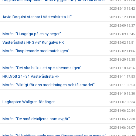
2023-12-16 12:04
2023-12-13 15:42
Arvid Boquist stannar i VästeråsIrsta HF!
2023-12-12 11:00
2023-12-09 16:37
Morén: "Hungriga på en ny seger"
2023-12-09 13:45
VästeråsIrsta HF 37-31Kungälvs HK
2023-12-02 15:51
Morén: "Inspirerande med match igen"
2023-12-02 11:06
2023-11-29 16:35
Morén: "Det ska bli kul att spela hemma igen"
2023-11-18 14:16
HK Drott 24 - 31 VästeråsIrsta HF
2023-11-11 17:53
Morén: “Viktigt för oss med timingen och tålamodet”
2023-11-11 09:53
2023-11-10 15:30
Lagkapten Wallgren förlänger!
2023-11-07 09:34
2023-11-06 20:54
Morén: "De små detaljerna som avgör"
2023-11-06 12:30
2023-11-06 08:07
Morén: ”Vi behöver spela samma försvarsspel som senast”