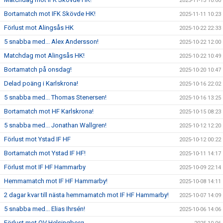
2025-11-13 10:00
Bortamatch mot IFK Skövde HK!
2025-11-11 10:23
Förlust mot Alingsås HK
2025-10-22 22:33
5 snabba med... Alex Andersson!
2025-10-22 12:00
Matchdag mot Alingsås HK!
2025-10-22 10:49
Bortamatch på onsdag!
2025-10-20 10:47
Delad poäng i Karlskrona!
2025-10-16 22:02
5 snabba med... Thomas Stenersen!
2025-10-16 13:25
Bortamatch mot HF Karlskrona!
2025-10-15 08:23
5 snabba med... Jonathan Wallgren!
2025-10-12 12:20
Förlust mot Ystad IF HF
2025-10-12 00:22
Bortamatch mot Ystad IF HF!
2025-10-11 14:17
Förlust mot IF HF Hammarby
2025-10-09 22:14
Hemmamatch mot IF HF Hammarby!
2025-10-08 14:11
2 dagar kvar till nästa hemmamatch mot IF HF Hammarby!
2025-10-07 14:09
5 snabba med... Elias Ihrsén!
2025-10-06 14:06
Förlust mot OV Helsingborg