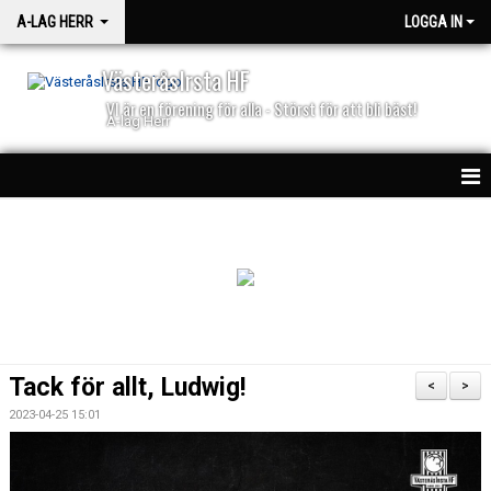
A-LAG HERR
LOGGA IN
VästeråsIrsta HF
VI är en förening för alla - Störst för att bli bäst!
A-lag Herr
HEM
TRUPPEN
NYHETER
MATCHER
Tack för allt, Ludwig!
<
>
BILJETTER
2023-04-25 15:01
50/50