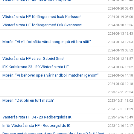
2024-01-20 15:46
2024-01-20 08:43
VästeråsIrsta HF förlänger med Isak Karlsson!
2024-01-19 08:00
VästeråsIrsta HF förlänger med Erik Svensson!
2024-01-18 10:36
2024-01-13 16:43
Morén: ”Vi vill fortsätta vårsäsongen på ett bra sätt”
2024-01-13 12:03
2024-01-13 08:52
VästeråsIrsta HF värvar Gabriel Snis!
2024-01-12 11:57
IFK Karlskrona 23 - 29 VästeråsIrsta HF
2024-01-06 18:02
Morén: ”Vi behöver spela vår handboll matchen igenom”
2024-01-06 14:18
2024-01-05 12:18
2023-12-21 20:34
Morén: ”Det blir en tuff match”
2023-12-21 18:02
2023-12-21 11:29
VästeråsIrsta HF 34 - 23 Redbergslids IK
2023-12-16 16:49
Inför VästeråsIrsta HF - Redbergslids IK
2023-12-16 12:17
Dagens matchsponsor: Aros Byggsmide / Aros Plåt & Vent