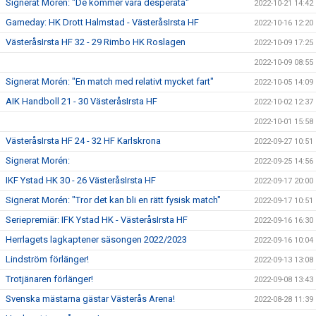
Signerat Morén: "De kommer vara desperata"
2022-10-21 14:42
Gameday: HK Drott Halmstad - VästeråsIrsta HF
2022-10-16 12:20
VästeråsIrsta HF 32 - 29 Rimbo HK Roslagen
2022-10-09 17:25
2022-10-09 08:55
Signerat Morén: "En match med relativt mycket fart"
2022-10-05 14:09
AIK Handboll 21 - 30 VästeråsIrsta HF
2022-10-02 12:37
2022-10-01 15:58
VästeråsIrsta HF 24 - 32 HF Karlskrona
2022-09-27 10:51
Signerat Morén:
2022-09-25 14:56
IKF Ystad HK 30 - 26 VästeråsIrsta HF
2022-09-17 20:00
Signerat Morén: "Tror det kan bli en rätt fysisk match"
2022-09-17 10:51
Seriepremiär: IFK Ystad HK - VästeråsIrsta HF
2022-09-16 16:30
Herrlagets lagkaptener säsongen 2022/2023
2022-09-16 10:04
Lindström förlänger!
2022-09-13 13:08
Trotjänaren förlänger!
2022-09-08 13:43
Svenska mästarna gästar Västerås Arena!
2022-08-28 11:39