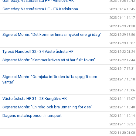
Gameday: VästeråsIrsta HF - Vinslövs HK
2023-01-28 10:42
Gameday: VästeråsIrsta HF - IFK Karlskrona
2023-01-14 10:45
2023-01-11 14:17
2022-12-29 21:38
Signerat Morén: "Det kommer finnas mycket energi idag"
2022-12-29 16:56
2022-12-29 10:07
Tyresö Handboll 32 - 34 VästeråsIrsta HF
2022-12-22 21:24
Signerat Morén: "Kommer krävas att vi har fullt fokus"
2022-12-22 12:44
2022-12-17 17:31
Signerat Morén: "Ödmjuka inför den tuffa uppgift som
2022-12-17 10:18
väntar"
2022-12-17 10:06
VästeråsIrsta HF 31 - 23 Kungälvs HK
2022-12-11 17:07
Signerat Morén: "En rolig och bra utmaning för oss"
2022-12-11 10:48
Dagens matchsponsor: Intersport
2022-12-11 10:14
2022-12-11 09:27
2022-11-30 21:08