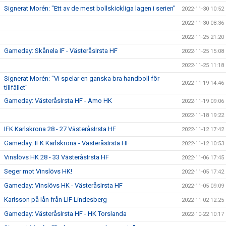
Signerat Morén: "Ett av de mest bollskickliga lagen i serien"
2022-11-30 10:52
2022-11-30 08:36
2022-11-25 21:20
Gameday: Skånela IF - VästeråsIrsta HF
2022-11-25 15:08
2022-11-25 11:18
Signerat Morén: "Vi spelar en ganska bra handboll för
2022-11-19 14:46
tillfället"
Gameday: VästeråsIrsta HF - Amo HK
2022-11-19 09:06
2022-11-18 19:22
IFK Karlskrona 28 - 27 VästeråsIrsta HF
2022-11-12 17:42
Gameday: IFK Karlskrona - VästeråsIrsta HF
2022-11-12 10:53
Vinslövs HK 28 - 33 VästeråsIrsta HF
2022-11-06 17:45
Seger mot Vinslövs HK!
2022-11-05 17:42
Gameday: Vinslövs HK - VästeråsIrsta HF
2022-11-05 09:09
Karlsson på lån från LIF Lindesberg
2022-11-02 12:25
Gameday: VästeråsIrsta HF - HK Torslanda
2022-10-22 10:17