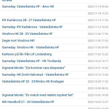
tillfället"
Gameday: VästeråsIrsta HF - Amo HK
2022-11-19 09:06
2022-11-18 19:22
IFK Karlskrona 28 - 27 VästeråsIrsta HF
2022-11-12 17:42
Gameday: IFK Karlskrona - VästeråsIrsta HF
2022-11-12 10:53
Vinslövs HK 28 - 33 VästeråsIrsta HF
2022-11-06 17:45
Seger mot Vinslövs HK!
2022-11-05 17:42
Gameday: Vinslövs HK - VästeråsIrsta HF
2022-11-05 09:09
Karlsson på lån från LIF Lindesberg
2022-11-02 12:25
Gameday: VästeråsIrsta HF - HK Torslanda
2022-10-22 10:17
Signerat Morén: "De kommer vara desperata"
2022-10-21 14:42
Gameday: HK Drott Halmstad - VästeråsIrsta HF
2022-10-16 12:20
VästeråsIrsta HF 32 - 29 Rimbo HK Roslagen
2022-10-09 17:25
2022-10-09 08:55
Signerat Morén: "En match med relativt mycket fart"
2022-10-05 14:09
AIK Handboll 21 - 30 VästeråsIrsta HF
2022-10-02 12:37
2022-10-01 15:58