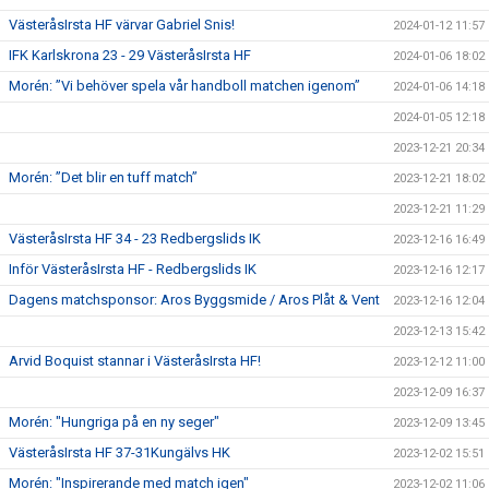
VästeråsIrsta HF värvar Gabriel Snis!
2024-01-12 11:57
IFK Karlskrona 23 - 29 VästeråsIrsta HF
2024-01-06 18:02
Morén: ”Vi behöver spela vår handboll matchen igenom”
2024-01-06 14:18
2024-01-05 12:18
2023-12-21 20:34
Morén: ”Det blir en tuff match”
2023-12-21 18:02
2023-12-21 11:29
VästeråsIrsta HF 34 - 23 Redbergslids IK
2023-12-16 16:49
Inför VästeråsIrsta HF - Redbergslids IK
2023-12-16 12:17
Dagens matchsponsor: Aros Byggsmide / Aros Plåt & Vent
2023-12-16 12:04
2023-12-13 15:42
Arvid Boquist stannar i VästeråsIrsta HF!
2023-12-12 11:00
2023-12-09 16:37
Morén: "Hungriga på en ny seger"
2023-12-09 13:45
VästeråsIrsta HF 37-31Kungälvs HK
2023-12-02 15:51
Morén: "Inspirerande med match igen"
2023-12-02 11:06