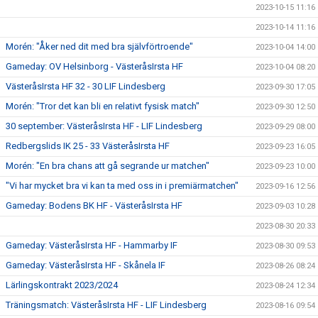
2023-10-15 11:16
2023-10-14 11:16
Morén: "Åker ned dit med bra självförtroende"
2023-10-04 14:00
Gameday: OV Helsinborg - VästeråsIrsta HF
2023-10-04 08:20
VästeråsIrsta HF 32 - 30 LIF Lindesberg
2023-09-30 17:05
Morén: "Tror det kan bli en relativt fysisk match"
2023-09-30 12:50
30 september: VästeråsIrsta HF - LIF Lindesberg
2023-09-29 08:00
Redbergslids IK 25 - 33 VästeråsIrsta HF
2023-09-23 16:05
Morén: "En bra chans att gå segrande ur matchen"
2023-09-23 10:00
"Vi har mycket bra vi kan ta med oss in i premiärmatchen"
2023-09-16 12:56
Gameday: Bodens BK HF - VästeråsIrsta HF
2023-09-03 10:28
2023-08-30 20:33
Gameday: VästeråsIrsta HF - Hammarby IF
2023-08-30 09:53
Gameday: VästeråsIrsta HF - Skånela IF
2023-08-26 08:24
Lärlingskontrakt 2023/2024
2023-08-24 12:34
Träningsmatch: VästeråsIrsta HF - LIF Lindesberg
2023-08-16 09:54