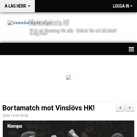
A-LAG HERR
LOGGA IN
VästeråsIrsta HF
VI är en förening för alla - Störst för att bli bäst!
A-lag Herr
HEM
TRUPPEN
NYHETER
MATCHER
Bortamatch mot Vinslövs HK!
<
>
BILJETTER
2024-12-05 09:00
50/50