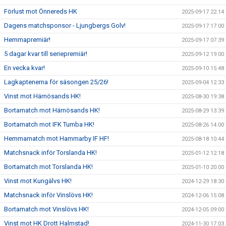
Förlust mot Önnereds HK
2025-09-17 22:14
Dagens matchsponsor - Ljungbergs Golv!
2025-09-17 17:00
Hemmapremiär!
2025-09-17 07:39
5 dagar kvar till seriepremiär!
2025-09-12 19:00
En vecka kvar!
2025-09-10 15:48
Lagkaptenerna för säsongen 25/26!
2025-09-04 12:33
Vinst mot Härnösands HK!
2025-08-30 19:38
Bortamatch mot Härnösands HK!
2025-08-29 13:39
Bortamatch mot IFK Tumba HK!
2025-08-26 14:00
Hemmamatch mot Hammarby IF HF!
2025-08-18 10:44
Matchsnack inför Torslanda HK!
2025-01-12 12:18
Bortamatch mot Torslanda HK!
2025-01-10 20:00
Vinst mot Kungälvs HK!
2024-12-29 18:30
Matchsnack inför Vinslövs HK!
2024-12-06 15:08
Bortamatch mot Vinslövs HK!
2024-12-05 09:00
Vinst mot HK Drott Halmstad!
2024-11-30 17:03