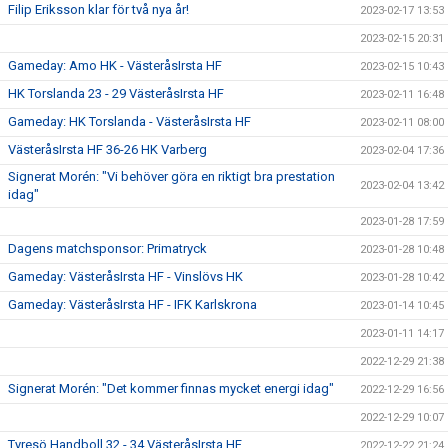
Filip Eriksson klar för två nya år!
2023-02-17 13:53
2023-02-15 20:31
Gameday: Amo HK - VästeråsIrsta HF
2023-02-15 10:43
HK Torslanda 23 - 29 VästeråsIrsta HF
2023-02-11 16:48
Gameday: HK Torslanda - VästeråsIrsta HF
2023-02-11 08:00
VästeråsIrsta HF 36-26 HK Varberg
2023-02-04 17:36
Signerat Morén: "Vi behöver göra en riktigt bra prestation
2023-02-04 13:42
idag"
2023-01-28 17:59
Dagens matchsponsor: Primatryck
2023-01-28 10:48
Gameday: VästeråsIrsta HF - Vinslövs HK
2023-01-28 10:42
Gameday: VästeråsIrsta HF - IFK Karlskrona
2023-01-14 10:45
2023-01-11 14:17
2022-12-29 21:38
Signerat Morén: "Det kommer finnas mycket energi idag"
2022-12-29 16:56
2022-12-29 10:07
Tyresö Handboll 32 - 34 VästeråsIrsta HF
2022-12-22 21:24