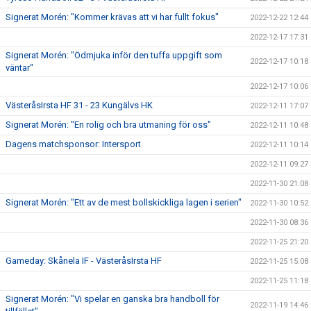
Signerat Morén: "Kommer krävas att vi har fullt fokus"
2022-12-22 12:44
2022-12-17 17:31
Signerat Morén: "Ödmjuka inför den tuffa uppgift som
2022-12-17 10:18
väntar"
2022-12-17 10:06
VästeråsIrsta HF 31 - 23 Kungälvs HK
2022-12-11 17:07
Signerat Morén: "En rolig och bra utmaning för oss"
2022-12-11 10:48
Dagens matchsponsor: Intersport
2022-12-11 10:14
2022-12-11 09:27
2022-11-30 21:08
Signerat Morén: "Ett av de mest bollskickliga lagen i serien"
2022-11-30 10:52
2022-11-30 08:36
2022-11-25 21:20
Gameday: Skånela IF - VästeråsIrsta HF
2022-11-25 15:08
2022-11-25 11:18
Signerat Morén: "Vi spelar en ganska bra handboll för
2022-11-19 14:46