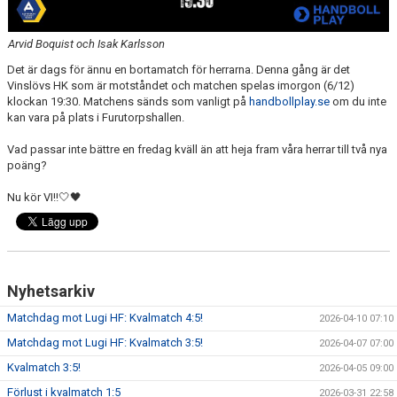
Arvid Boquist och Isak Karlsson
Det är dags för ännu en bortamatch för herrarna. Denna gång är det
Vinslövs HK som är motståndet och matchen spelas imorgon (6/12)
klockan 19:30. Matchens sänds som vanligt på
handbollplay.se
om du inte
kan vara på plats i Furutorpshallen.
Vad passar inte bättre en fredag kväll än att heja fram våra herrar till två nya
poäng?
Nu kör VI!!🤍🖤
Nyhetsarkiv
Matchdag mot Lugi HF: Kvalmatch 4:5!
2026-04-10 07:10
Matchdag mot Lugi HF: Kvalmatch 3:5!
2026-04-07 07:00
Kvalmatch 3:5!
2026-04-05 09:00
Förlust i kvalmatch 1:5
2026-03-31 22:58