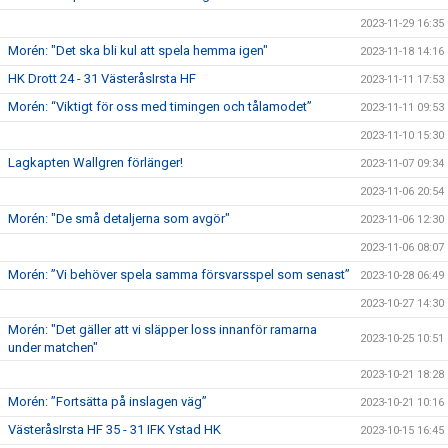
2023-11-29 16:35
Morén: "Det ska bli kul att spela hemma igen"
2023-11-18 14:16
HK Drott 24 - 31 VästeråsIrsta HF
2023-11-11 17:53
Morén: “Viktigt för oss med timingen och tålamodet”
2023-11-11 09:53
2023-11-10 15:30
Lagkapten Wallgren förlänger!
2023-11-07 09:34
2023-11-06 20:54
Morén: "De små detaljerna som avgör"
2023-11-06 12:30
2023-11-06 08:07
Morén: ”Vi behöver spela samma försvarsspel som senast”
2023-10-28 06:49
2023-10-27 14:30
Morén: "Det gäller att vi släpper loss innanför ramarna
2023-10-25 10:51
under matchen"
2023-10-21 18:28
Morén: ”Fortsätta på inslagen väg”
2023-10-21 10:16
VästeråsIrsta HF 35 - 31 IFK Ystad HK
2023-10-15 16:45