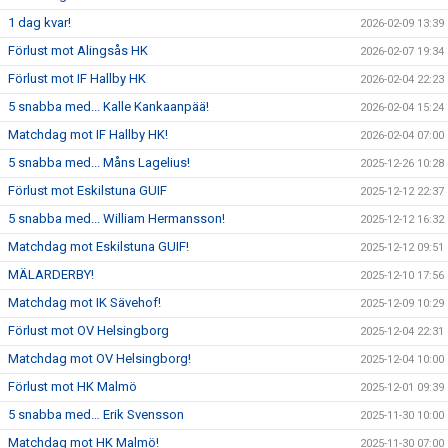
1 dag kvar!
2026-02-09 13:39
Förlust mot Alingsås HK
2026-02-07 19:34
Förlust mot IF Hallby HK
2026-02-04 22:23
5 snabba med... Kalle Kankaanpää!
2026-02-04 15:24
Matchdag mot IF Hallby HK!
2026-02-04 07:00
5 snabba med... Måns Lagelius!
2025-12-26 10:28
Förlust mot Eskilstuna GUIF
2025-12-12 22:37
5 snabba med... William Hermansson!
2025-12-12 16:32
Matchdag mot Eskilstuna GUIF!
2025-12-12 09:51
MÄLARDERBY!
2025-12-10 17:56
Matchdag mot IK Sävehof!
2025-12-09 10:29
Förlust mot OV Helsingborg
2025-12-04 22:31
Matchdag mot OV Helsingborg!
2025-12-04 10:00
Förlust mot HK Malmö
2025-12-01 09:39
5 snabba med… Erik Svensson
2025-11-30 10:00
Matchdag mot HK Malmö!
2025-11-30 07:00