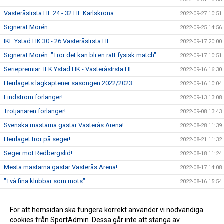
VästeråsIrsta HF 24 - 32 HF Karlskrona
2022-09-27 10:51
Signerat Morén:
2022-09-25 14:56
IKF Ystad HK 30 - 26 VästeråsIrsta HF
2022-09-17 20:00
Signerat Morén: "Tror det kan bli en rätt fysisk match"
2022-09-17 10:51
Seriepremiär: IFK Ystad HK - VästeråsIrsta HF
2022-09-16 16:30
Herrlagets lagkaptener säsongen 2022/2023
2022-09-16 10:04
Lindström förlänger!
2022-09-13 13:08
Trotjänaren förlänger!
2022-09-08 13:43
Svenska mästarna gästar Västerås Arena!
2022-08-28 11:39
Herrlaget tror på seger!
2022-08-21 11:32
Seger mot Redbergslid!
2022-08-18 11:24
Mesta mästarna gästar Västerås Arena!
2022-08-17 14:08
"Två fina klubbar som möts"
2022-08-16 15:54
VI möter Johan Hedman
2022-08-10 12:56
Hagsköld förlänger!
För att hemsidan ska fungera korrekt använder vi nödvändiga
2022-06-29 14:53
cookies från SportAdmin. Dessa går inte att stänga av.
Johan Jonsson ansluter från Anderstorp!
2022-06-28 14:52