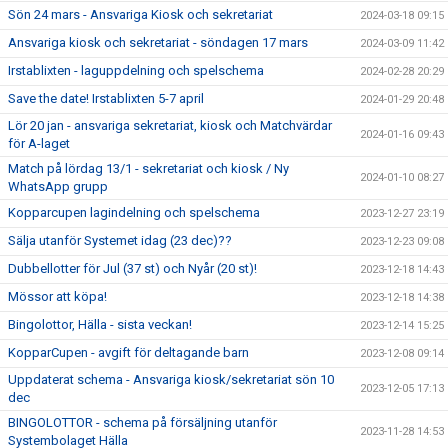
Sön 24 mars - Ansvariga Kiosk och sekretariat
2024-03-18 09:15
Ansvariga kiosk och sekretariat - söndagen 17 mars
2024-03-09 11:42
Irstablixten - laguppdelning och spelschema
2024-02-28 20:29
Save the date! Irstablixten 5-7 april
2024-01-29 20:48
Lör 20 jan - ansvariga sekretariat, kiosk och Matchvärdar
2024-01-16 09:43
för A-laget
Match på lördag 13/1 - sekretariat och kiosk / Ny
2024-01-10 08:27
WhatsApp grupp
Kopparcupen lagindelning och spelschema
2023-12-27 23:19
Sälja utanför Systemet idag (23 dec)??
2023-12-23 09:08
Dubbellotter för Jul (37 st) och Nyår (20 st)!
2023-12-18 14:43
Mössor att köpa!
2023-12-18 14:38
Bingolottor, Hälla - sista veckan!
2023-12-14 15:25
KopparCupen - avgift för deltagande barn
2023-12-08 09:14
Uppdaterat schema - Ansvariga kiosk/sekretariat sön 10
2023-12-05 17:13
dec
BINGOLOTTOR - schema på försäljning utanför
2023-11-28 14:53
Systembolaget Hälla