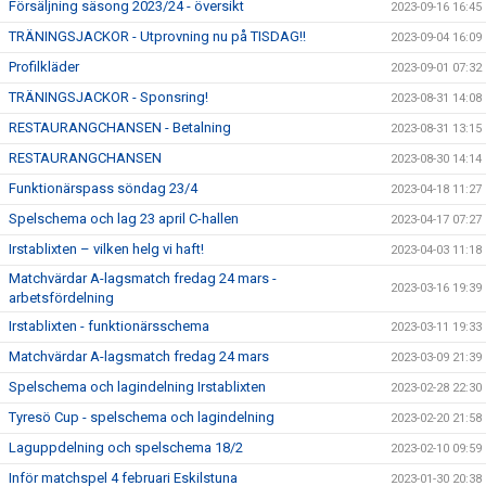
Försäljning säsong 2023/24 - översikt
2023-09-16 16:45
TRÄNINGSJACKOR - Utprovning nu på TISDAG!!
2023-09-04 16:09
Profilkläder
2023-09-01 07:32
TRÄNINGSJACKOR - Sponsring!
2023-08-31 14:08
RESTAURANGCHANSEN - Betalning
2023-08-31 13:15
RESTAURANGCHANSEN
2023-08-30 14:14
Funktionärspass söndag 23/4
2023-04-18 11:27
Spelschema och lag 23 april C-hallen
2023-04-17 07:27
Irstablixten – vilken helg vi haft!
2023-04-03 11:18
Matchvärdar A-lagsmatch fredag 24 mars -
2023-03-16 19:39
arbetsfördelning
Irstablixten - funktionärsschema
2023-03-11 19:33
Matchvärdar A-lagsmatch fredag 24 mars
2023-03-09 21:39
Spelschema och lagindelning Irstablixten
2023-02-28 22:30
Tyresö Cup - spelschema och lagindelning
2023-02-20 21:58
Laguppdelning och spelschema 18/2
2023-02-10 09:59
Inför matchspel 4 februari Eskilstuna
2023-01-30 20:38