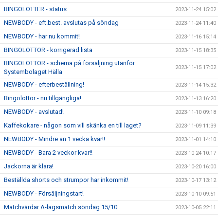
BINGOLOTTER - status
2023-11-24 15:02
NEWBODY - eft.best. avslutas på söndag
2023-11-24 11:40
NEWBODY - har nu kommit!
2023-11-16 15:14
BINGOLOTTOR - korrigerad lista
2023-11-15 18:35
BINGOLOTTOR - schema på försäljning utanför
2023-11-15 17:02
Systembolaget Hälla
NEWBODY - efterbeställning!
2023-11-14 15:32
Bingolottor - nu tillgängliga!
2023-11-13 16:20
NEWBODY - avslutad!
2023-11-10 09:18
Kaffekokare - någon som vill skänka en till laget?
2023-11-09 11:39
NEWBODY - Mindre än 1 vecka kvar!!
2023-11-01 14:10
NEWBODY - Bara 2 veckor kvar!!
2023-10-24 10:17
Jackorna är klara!
2023-10-20 16:00
Beställda shorts och strumpor har inkommit!
2023-10-17 13:12
NEWBODY - Försäljningstart!
2023-10-10 09:51
Matchvärdar A-lagsmatch söndag 15/10
2023-10-05 22:11