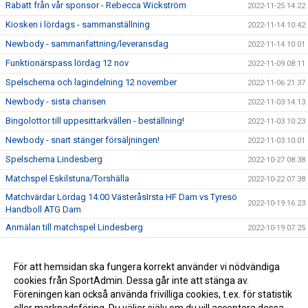
Rabatt från vår sponsor - Rebecca Wickström
2022-11-25 14:22
Kiosken i lördags - sammanställning
2022-11-14 10:42
Newbody - sammanfattning/leveransdag
2022-11-14 10:01
Funktionärspass lördag 12 nov
2022-11-09 08:11
Spelschema och lagindelning 12 november
2022-11-06 21:37
Newbody - sista chansen
2022-11-03 14:13
Bingolottor till uppesittarkvällen - beställning!
2022-11-03 10:23
Newbody - snart stänger försäljningen!
2022-11-03 10:01
Spelschema Lindesberg
2022-10-27 08:38
Matchspel Eskilstuna/Torshälla
2022-10-22 07:38
Matchvärdar Lördag 14:00 VästeråsIrsta HF Dam vs Tyresö
2022-10-19 16:23
Handboll ATG Dam
Anmälan till matchspel Lindesberg
2022-10-19 07:25
Nu har vi gått över till Sportadmin
2022-10-17 21:24
Newbody
För att hemsidan ska fungera korrekt använder vi nödvändiga
2022-10-17 13:35
cookies från SportAdmin. Dessa går inte att stänga av.
Uppdatering träningstider under säsongen
2022-08-21 08:59
Föreningen kan också använda frivilliga cookies, t.ex. för statistik