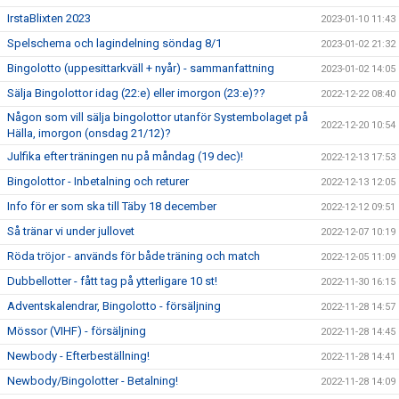
IrstaBlixten 2023
2023-01-10 11:43
Spelschema och lagindelning söndag 8/1
2023-01-02 21:32
Bingolotto (uppesittarkväll + nyår) - sammanfattning
2023-01-02 14:05
Sälja Bingolottor idag (22:e) eller imorgon (23:e)??
2022-12-22 08:40
Någon som vill sälja bingolottor utanför Systembolaget på
2022-12-20 10:54
Hälla, imorgon (onsdag 21/12)?
Julfika efter träningen nu på måndag (19 dec)!
2022-12-13 17:53
Bingolottor - Inbetalning och returer
2022-12-13 12:05
Info för er som ska till Täby 18 december
2022-12-12 09:51
Så tränar vi under jullovet
2022-12-07 10:19
Röda tröjor - används för både träning och match
2022-12-05 11:09
Dubbellotter - fått tag på ytterligare 10 st!
2022-11-30 16:15
Adventskalendrar, Bingolotto - försäljning
2022-11-28 14:57
Mössor (VIHF) - försäljning
2022-11-28 14:45
Newbody - Efterbeställning!
2022-11-28 14:41
Newbody/Bingolotter - Betalning!
2022-11-28 14:09