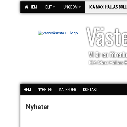
HEM
ELIT
UNGDOM
ICA MAXI HÄLLAS BOLL
Väst
VI är en förenin
ICA Maxi Hällas 
HEM
NYHETER
KALENDER
KONTAKT
Nyheter