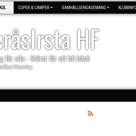
KUL
CUPER & CAMPER
SAMHÄLLSENGAGEMANG
KLUBBINF
eråsIrsta HF
g för alla - Störst för att bli bäst!
Bollkul Rönnby