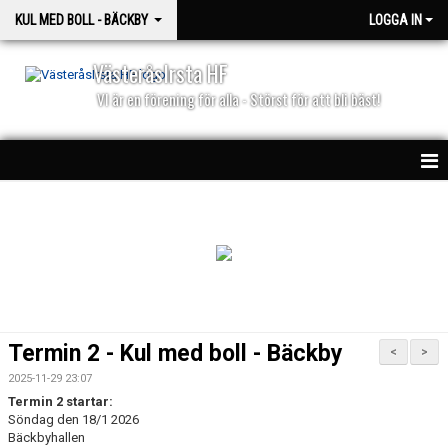
KUL MED BOLL - BÄCKBY
LOGGA IN
VästeråsIrsta HF
VI är en förening för alla - Störst för att bli bäst!
HEM
NYHETER
KALENDER
KONTAKT
Termin 2 - Kul med boll - Bäckby
<
>
2025-11-29 23:07
Termin 2 startar:
Söndag den 18/1 2026
Bäckbyhallen