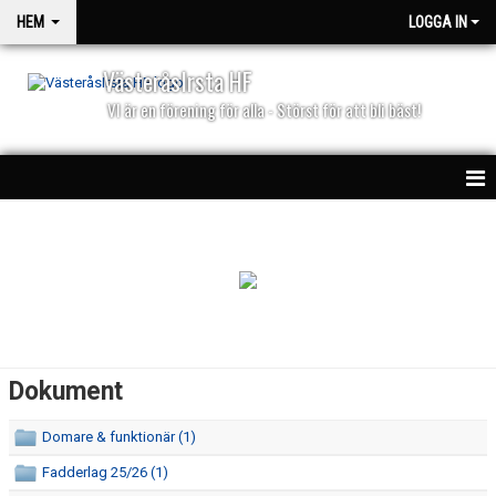
HEM
LOGGA IN
VästeråsIrsta HF
VI är en förening för alla - Störst för att bli bäst!
HEM
NYHETER
PARTNERS
KALENDER
Dokument
MATCHER
Domare & funktionär (1)
Fadderlag 25/26 (1)