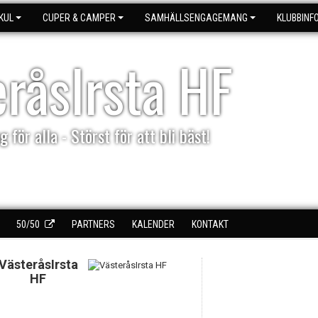
KUL
CUPER & CAMPER
SAMHÄLLSENGAGEMANG
KLUBBINF
eråsIrsta HF
g för alla - Störst för att bli bäst!
50/50
PARTNERS
KALENDER
KONTAKT
VästeråsIrsta
HF