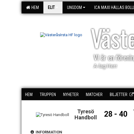
HEM
ELIT
UNGDOM
ICA MAXI HÄLLAS BOLL
Väst
VI är en förenin
A-lag Herr
HEM
TRUPPEN
NYHETER
MATCHER
BILJETTER
Tyresö
28 - 40
Handboll
INFORMATION