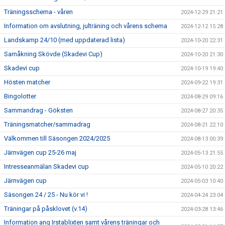
Träningsschema - våren
2024-12-29 21:21
Information om avslutning, julträning och vårens schema
2024-12-12 15:28
Landskamp 24/10 (med uppdaterad lista)
2024-10-20 22:31
Samåkning Skövde (Skadevi Cup)
2024-10-20 21:30
Skadevi cup
2024-10-19 19:40
Hösten matcher
2024-09-22 19:31
Bingolotter
2024-08-29 09:16
Sammandrag - Göksten
2024-08-27 20:35
Träningsmatcher/sammadrag
2024-08-21 22:10
Välkommen till Säsongen 2024/2025
2024-08-13 00:39
Järnvägen cup 25-26 maj
2024-05-13 21:55
Intresseanmälan Skadevi cup
2024-05-10 20:22
Järnvägen cup
2024-05-03 10:40
Säsongen 24 / 25 - Nu kör vi !
2024-04-24 23:04
Träningar på påsklovet (v.14)
2024-03-28 13:46
Information ang Irstablixten samt vårens träningar och