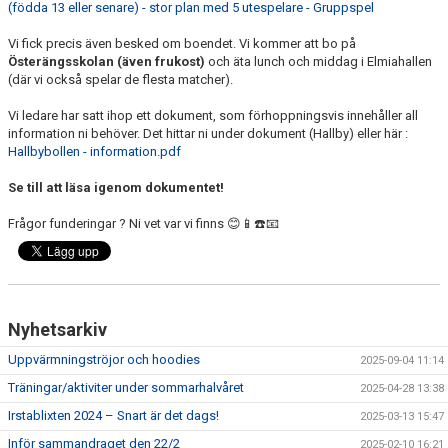
(födda 13 eller senare) - stor plan med 5 utespelare - Gruppspel
DOKUMENT
Vi fick precis även besked om boendet. Vi kommer att bo på
FAQ
Österängsskolan (även frukost)
och äta lunch och middag i Elmiahallen
(där vi också spelar de flesta matcher).
KONTAKT
Vi ledare har satt ihop ett dokument, som förhoppningsvis innehåller all
information ni behöver. Det hittar ni under dokument (Hallby) eller här :
PARTNERS
Hallbybollen - information.pdf
ARKIV
Se till att läsa igenom dokumentet!
Frågor funderingar ? Ni vet var vi finns 😊📱☎️📧
SAMMANDRAG 22/2
Nyhetsarkiv
Uppvärmningströjor och hoodies
2025-09-04 11:14
Träningar/aktiviter under sommarhalvåret
2025-04-28 13:38
Irstablixten 2024 – Snart är det dags!
2025-03-13 15:47
Inför sammandraget den 22/2
2025-02-10 16:21