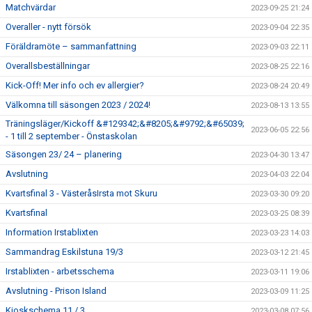
Matchvärdar
2023-09-25 21:24
Overaller - nytt försök
2023-09-04 22:35
Föräldramöte – sammanfattning
2023-09-03 22:11
Overallsbeställningar
2023-08-25 22:16
Kick-Off! Mer info och ev allergier?
2023-08-24 20:49
Välkomna till säsongen 2023 / 2024!
2023-08-13 13:55
Träningsläger/Kickoff &#129342;&#8205;&#9792;&#65039;
2023-06-05 22:56
- 1 till 2 september - Önstaskolan
Säsongen 23/ 24 – planering
2023-04-30 13:47
Avslutning
2023-04-03 22:04
Kvartsfinal 3 - VästeråsIrsta mot Skuru
2023-03-30 09:20
Kvartsfinal
2023-03-25 08:39
Information Irstablixten
2023-03-23 14:03
Sammandrag Eskilstuna 19/3
2023-03-12 21:45
Irstablixten - arbetsschema
2023-03-11 19:06
Avslutning - Prison Island
2023-03-09 11:25
Kioskschema 11 / 3
2023-03-08 07:56