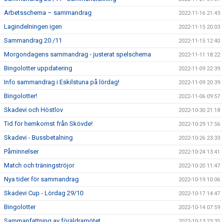
Arbetsschema – sammandrag
2022-11-16 21:43
Lagindelningen igen
2022-11-15 20:03
Sammandrag 20 /11
2022-11-15 12:40
Morgondagens sammandrag - justerat spelschema
2022-11-11 18:22
Bingolotter uppdatering
2022-11-09 22:39
Info sammandrag i Eskilstuna på lördag!
2022-11-09 20:39
Bingolotter!
2022-11-06 09:57
Skadevi och Höstlov
2022-10-30 21:18
Tid för hemkomst från Skövde!
2022-10-29 17:56
Skadevi - Bussbetalning
2022-10-26 23:33
Påminnelser
2022-10-24 13:41
Match och träningströjor
2022-10-20 11:47
Nya tider för sammandrag
2022-10-19 10:06
Skadevi Cup - Lördag 29/10
2022-10-17 14:47
Bingolotter
2022-10-14 07:59
Sammanfattning av föräldramötet
2022-10-13 23:35