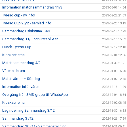
Information matchsammandrag 11/3
2023-03-07 14:34
Tyresö cup - ny info!
2023-02-22 21:09
Tyresö Cup 25/2 - samlad info
2023-02-20 13:13
Sammandrag Eskilstuna 19/3
2023-02-18 17:23
Sammandrag 11/3 och Irstablixten
2023-02-15 15:02
Lunch Tyresö Cup
2023-02-12 22:10
Kioskschema
2023-02-01 22:06
Matchsammandrag 4/2
2023-01-30 21:21
Vårens datum
2023-01-09 15:20
Matchvärdar – Söndag
2023-01-02 12:45
Information inför våren
2022-12-13 11:29
Övergång från SMS-grupp till WhatsApp
2022-12-04 18:54
Kioskschema
2022-12-02 08:45
Lagindelning Sammandrag 3/12
2022-11-30 16:53
Sammandrag 3 /12
2022-11-26 17:59
Sammandrag 20 /11 - Sammanställning
2022-11-21 09:31