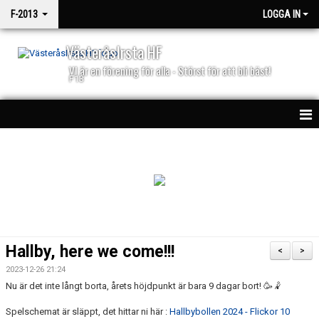
F-2013
LOGGA IN
VästeråsIrsta HF
VI är en förening för alla - Störst för att bli bäst!
F13
HEM
NYHETER
KALENDER
MATCHER
Hallby, here we come!!!
<
>
TRUPPEN
2023-12-26 21:24
Nu är det inte långt borta, årets höjdpunkt är bara 9 dagar bort! 🥳🤾
BILDGALLERI
Spelschemat är släppt, det hittar ni här :
Hallbybollen 2024 - Flickor 10