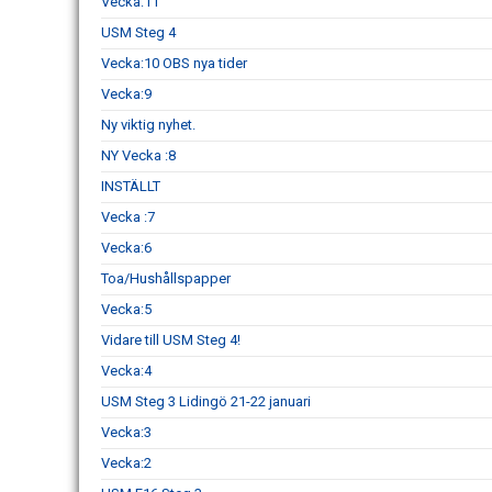
Vecka:11
USM Steg 4
Vecka:10 OBS nya tider
Vecka:9
Ny viktig nyhet.
NY Vecka :8
INSTÄLLT
Vecka :7
Vecka:6
Toa/Hushållspapper
Vecka:5
Vidare till USM Steg 4!
Vecka:4
USM Steg 3 Lidingö 21-22 januari
Vecka:3
Vecka:2