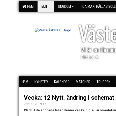
HEM
ELIT
UNGDOM
ICA MAXI HÄLLAS BOLL
Väst
VI är en förenin
Flickor A
HEM
NYHETER
KALENDER
MATCHER
TRUPPEN
Vecka: 12 Nytt. ändring i schemat
2023-03-21 09:17
OBS ! Lite ändrade tider denna vecka p.g.a Läromedelsm