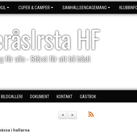
KUL
CUPER & CAMPER
SAMHÄLLSENGAGEMANG
KLUBBINF
eråsIrsta HF
g för alla - Störst för att bli bäst!
BILDGALLERI
DOKUMENT
KONTAKT
GÄSTBOK
<
>
ässa i hallarna