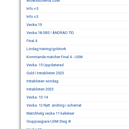
Arbetsschema USM
Info v.5
Info v.3
Vecka:19
Vecka:18 OBS ! ÄNDRAD TID
Final 4
Lördag träning/golvtork
Kommande matcher Final 4 - USM
Vecka: 15 Uppdaterad
Guld i Irstablixten 2023
Irstablixten söndag
Irstablixten 2023
Vecka: 13-14
Vecka: 12 Nytt. ändring i schemat
Matchhelg vecka 11 kallelser
Gruppsegrare USM Steg 4!