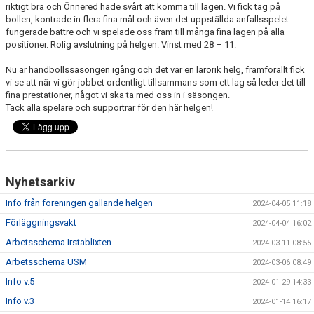
riktigt bra och Önnered hade svårt att komma till lägen. Vi fick tag på
bollen, kontrade in flera fina mål och även det uppställda anfallsspelet
fungerade bättre och vi spelade oss fram till många fina lägen på alla
positioner. Rolig avslutning på helgen. Vinst med 28 – 11.
Nu är handbollssäsongen igång och det var en lärorik helg, framförallt fick
vi se att när vi gör jobbet ordentligt tillsammans som ett lag så leder det till
fina prestationer, något vi ska ta med oss in i säsongen.
Tack alla spelare och supportrar för den här helgen!
Nyhetsarkiv
Info från föreningen gällande helgen
2024-04-05 11:18
Förläggningsvakt
2024-04-04 16:02
Arbetsschema Irstablixten
2024-03-11 08:55
Arbetsschema USM
2024-03-06 08:49
Info v.5
2024-01-29 14:33
Info v.3
2024-01-14 16:17