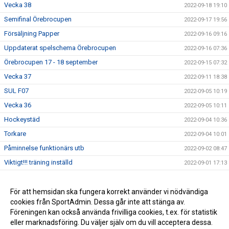
Vecka 38
2022-09-18 19:10
Semifinal Örebrocupen
2022-09-17 19:56
Försäljning Papper
2022-09-16 09:16
Uppdaterat spelschema Örebrocupen
2022-09-16 07:36
Örebrocupen 17 - 18 september
2022-09-15 07:32
Vecka 37
2022-09-11 18:38
SUL F07
2022-09-05 10:19
Vecka 36
2022-09-05 10:11
Hockeystäd
2022-09-04 10:36
Torkare
2022-09-04 10:01
Påminnelse funktionärs utb
2022-09-02 08:47
Viktigt!!! träning inställd
2022-09-01 17:13
Viktig info
2022-08-31 07:06
Annliz Cup
För att hemsidan ska fungera korrekt använder vi nödvändiga
2022-08-29 19:30
cookies från SportAdmin. Dessa går inte att stänga av.
Vecka 35
2022-08-29 10:52
Föreningen kan också använda frivilliga cookies, t.ex. för statistik
eller marknadsföring. Du väljer själv om du vill acceptera dessa.