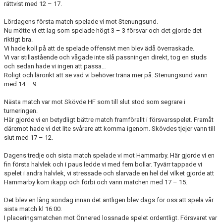
rättvist med 12 – 17.
DOKUMENT
Lördagens första match spelade vi mot Stenungsund.
KONTAKT
Nu mötte vi ett lag som spelade högt 3 – 3 försvar och det gjorde det
riktigt bra.
GÄSTBOK
Vi hade koll på att de spelade offensivt men blev ädå överraskade.
Vi var stillastående och vågade inte slå passningen direkt, tog en studs
och sedan hade vi ingen att passa…
Roligt och lärorikt att se vad vi behöver träna mer på. Stenungsund vann
med 14 – 9.
Nästa match var mot Skövde HF som till slut stod som segrare i
turneringen.
Här gjorde vi en betydligt bättre match framförallt i försvarsspelet. Framåt
däremot hade vi det lite svårare att komma igenom. Skövdes tjejer vann till
slut med 17 – 12.
Dagens tredje och sista match spelade vi mot Hammarby. Här gjorde vi en
fin första halvlek och i paus ledde vi med fem bollar. Tyvärr tappade vi
spelet i andra halvlek, vi stressade och slarvade en hel del vilket gjorde att
Hammarby kom ikapp och förbi och vann matchen med 17 – 15.
Det blev en lång söndag innan det äntligen blev dags för oss att spela vår
sista match kl 16:00.
I placeringsmatchen mot Önnered lossnade spelet ordentligt. Försvaret var