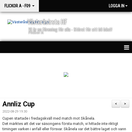
FLICKOR A - F09
LOGGA IN
VästeråsIrsta HF
VI är en förening för alla - Störst för att bli bäst!
Flickor A
HEM
NYHETER
KALENDER
MATCHER
Annliz Cup
<
>
TRUPPEN
2022-08-29 19:30
Cupen startade i fredagskväll med match mot Skånela.
BILDGALLERI
Det märktes att det var säsongens första match, vi hittade inte riktigt
timingen varken i anfall eller försvar. Skånela var det bättre laget och vann