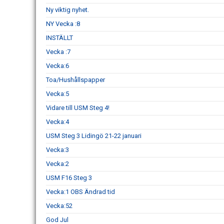
Ny viktig nyhet.
NY Vecka :8
INSTÄLLT
Vecka :7
Vecka:6
Toa/Hushållspapper
Vecka:5
Vidare till USM Steg 4!
Vecka:4
USM Steg 3 Lidingö 21-22 januari
Vecka:3
Vecka:2
USM F16 Steg 3
Vecka:1 OBS Ändrad tid
Vecka:52
God Jul