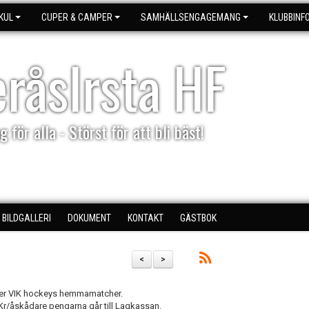
KUL
CUPER & CAMPER
SAMHÄLLSENGAGEMANG
KLUBBINF
eråsIrsta HF
g för alla - Störst för att bli bäst!
BILDGALLERI
DOKUMENT
KONTAKT
GÄSTBOK
<
>
 efter VIK hockeys hemmamatcher.
0Kr/åskådare pengarna går till Lagkassan.