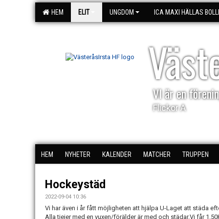
HEM
ELIT
UNGDOM
ICA MAXI HÄLLAS BOLL
Väst
VI är en förenin
Flickor A
HEM
NYHETER
KALENDER
MATCHER
TRUPPEN
Hockeystäd
2022-09-04 10:36
Vi har även i år fått möjligheten att hjälpa U-Laget att städa
Alla tjejer med en vuxen/förälder är med och städar.Vi får 1.5