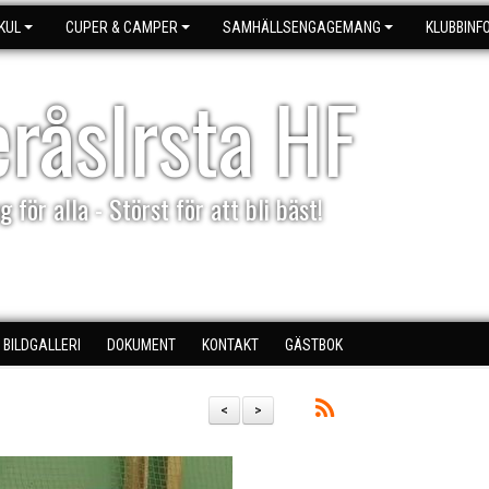
KUL
CUPER & CAMPER
SAMHÄLLSENGAGEMANG
KLUBBINF
eråsIrsta HF
g för alla - Störst för att bli bäst!
BILDGALLERI
DOKUMENT
KONTAKT
GÄSTBOK
<
>