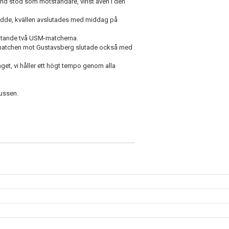
and stod som motståndare, vinst även i den
 bodde, kvällen avslutades med middag på
slutande två USM-matcherna.
a matchen mot Gustavsberg slutade också med
get, vi håller ett högt tempo genom alla
bussen.