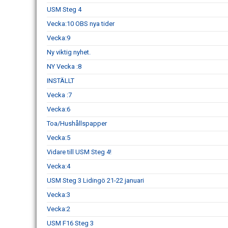
USM Steg 4
Vecka:10 OBS nya tider
Vecka:9
Ny viktig nyhet.
NY Vecka :8
INSTÄLLT
Vecka :7
Vecka:6
Toa/Hushållspapper
Vecka:5
Vidare till USM Steg 4!
Vecka:4
USM Steg 3 Lidingö 21-22 januari
Vecka:3
Vecka:2
USM F16 Steg 3