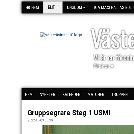
HEM
ELIT
UNGDOM
ICA MAXI HÄLLAS BOLL
Väst
VI är en förenin
Flickor A
HEM
NYHETER
KALENDER
MATCHER
TRUPPEN
Gruppsegrare Steg 1 USM!
2022-10-03 08:30