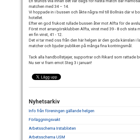
En stunds vila innan det var dags för nästa match där Härnös
matchen med 34 – 14.
Vi hoppade in i bussen och åkte några mil till Bollnäs där vi
hotellet.
Efter en god frukost rullade bussen åter mot Alfta för de av
Först mot arrangörsklubben Alfta, vinst med 39 - 8 och sist
en fin vinst, 41 - 12.
Det vi tar med oss från den här helgen är den goda känslan i la
matcher och bjuder publiken på många fina kontringsmål.
Tack alla handbollstjejer, supportrar och Rikard som rattade 
Nu ser vi fram emot Steg 3 i januari!
Nyhetsarkiv
Info från föreningen gällande helgen
Förläggningsvakt
Arbetsschema Irstablixten
Arbetsschema USM