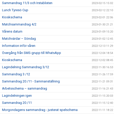
Sammandrag 11/3 och Irstablixten
2023-02-15 15:02
Lunch Tyresö Cup
2023-02-12 22:10
Kioskschema
2023-02-01 22:06
Matchsammandrag 4/2
2023-01-30 21:21
Vårens datum
2023-01-09 15:20
Matchvärdar – Söndag
2023-01-02 12:45
Information inför våren
2022-12-13 11:29
Övergång från SMS-grupp till WhatsApp
2022-12-04 18:54
Kioskschema
2022-12-02 08:45
Lagindelning Sammandrag 3/12
2022-11-30 16:53
Sammandrag 3 /12
2022-11-26 17:59
Sammandrag 20 /11 - Sammanställning
2022-11-21 09:31
Arbetsschema – sammandrag
2022-11-16 21:43
Lagindelningen igen
2022-11-15 20:03
Sammandrag 20 /11
2022-11-15 12:40
Morgondagens sammandrag - justerat spelschema
2022-11-11 18:22