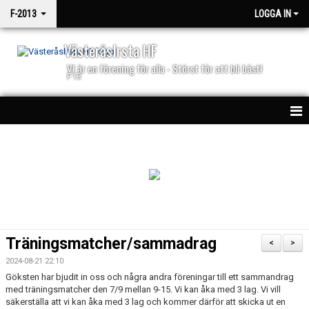
F-2013
LOGGA IN
VästeråsIrsta HF
VI är en förening för alla - Störst för att bli bäst!
F13
HEM
NYHETER
KALENDER
MATCHER
Träningsmatcher/sammadrag
<
>
TRUPPEN
2024-08-21 22:10
Göksten har bjudit in oss och några andra föreningar till ett sammandrag
BILDGALLERI
med träningsmatcher den 7/9 mellan 9-15. Vi kan åka med 3 lag. Vi vill
säkerställa att vi kan åka med 3 lag och kommer därför att skicka ut en