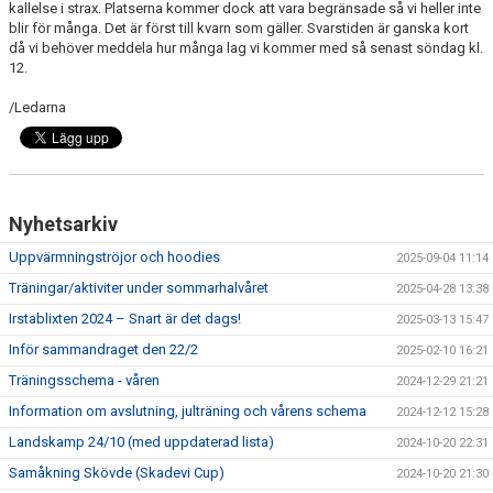
kallelse i strax. Platserna kommer dock att vara begränsade så vi heller inte
DOKUMENT
blir för många. Det är först till kvarn som gäller. Svarstiden är ganska kort
då vi behöver meddela hur många lag vi kommer med så senast söndag kl.
FAQ
12.
KONTAKT
/Ledarna
PARTNERS
ARKIV
Nyhetsarkiv
SAMMANDRAG 22/2
Uppvärmningströjor och hoodies
2025-09-04 11:14
Träningar/aktiviter under sommarhalvåret
2025-04-28 13:38
Irstablixten 2024 – Snart är det dags!
2025-03-13 15:47
Inför sammandraget den 22/2
2025-02-10 16:21
Träningsschema - våren
2024-12-29 21:21
Information om avslutning, julträning och vårens schema
2024-12-12 15:28
Landskamp 24/10 (med uppdaterad lista)
2024-10-20 22:31
Samåkning Skövde (Skadevi Cup)
2024-10-20 21:30