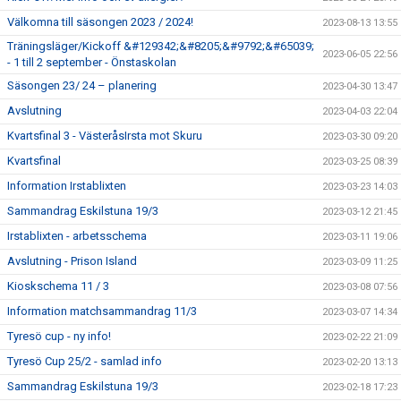
Välkomna till säsongen 2023 / 2024!
2023-08-13 13:55
Träningsläger/Kickoff &#129342;&#8205;&#9792;&#65039;
2023-06-05 22:56
- 1 till 2 september - Önstaskolan
Säsongen 23/ 24 – planering
2023-04-30 13:47
Avslutning
2023-04-03 22:04
Kvartsfinal 3 - VästeråsIrsta mot Skuru
2023-03-30 09:20
Kvartsfinal
2023-03-25 08:39
Information Irstablixten
2023-03-23 14:03
Sammandrag Eskilstuna 19/3
2023-03-12 21:45
Irstablixten - arbetsschema
2023-03-11 19:06
Avslutning - Prison Island
2023-03-09 11:25
Kioskschema 11 / 3
2023-03-08 07:56
Information matchsammandrag 11/3
2023-03-07 14:34
Tyresö cup - ny info!
2023-02-22 21:09
Tyresö Cup 25/2 - samlad info
2023-02-20 13:13
Sammandrag Eskilstuna 19/3
2023-02-18 17:23