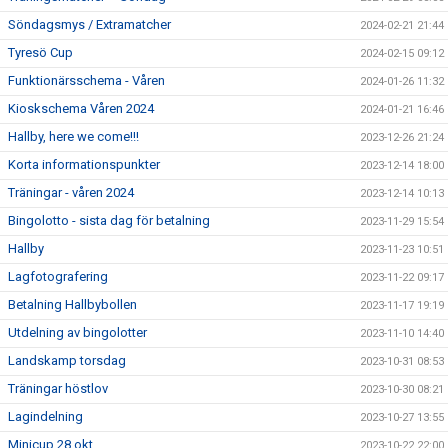
Söndagsmys / Extramatcher
2024-02-21 21:44
Tyresö Cup
2024-02-15 09:12
Funktionärsschema - Våren
2024-01-26 11:32
Kioskschema Våren 2024
2024-01-21 16:46
Hallby, here we come!!!
2023-12-26 21:24
Korta informationspunkter
2023-12-14 18:00
Träningar - våren 2024
2023-12-14 10:13
Bingolotto - sista dag för betalning
2023-11-29 15:54
Hallby
2023-11-23 10:51
Lagfotografering
2023-11-22 09:17
Betalning Hallbybollen
2023-11-17 19:19
Utdelning av bingolotter
2023-11-10 14:40
Landskamp torsdag
2023-10-31 08:53
Träningar höstlov
2023-10-30 08:21
Lagindelning
2023-10-27 13:55
Minicup 28 okt
2023-10-22 22:00