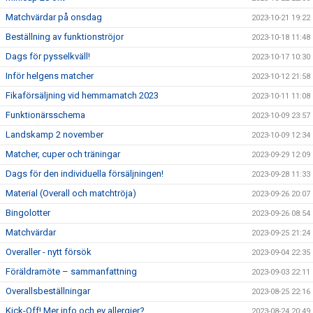
Matchvärdar på onsdag
2023-10-21 19:22
Beställning av funktionströjor
2023-10-18 11:48
Dags för pysselkväll!
2023-10-17 10:30
Inför helgens matcher
2023-10-12 21:58
Fikaförsäljning vid hemmamatch 2023
2023-10-11 11:08
Funktionärsschema
2023-10-09 23:57
Landskamp 2 november
2023-10-09 12:34
Matcher, cuper och träningar
2023-09-29 12:09
Dags för den individuella försäljningen!
2023-09-28 11:33
Material (Overall och matchtröja)
2023-09-26 20:07
Bingolotter
2023-09-26 08:54
Matchvärdar
2023-09-25 21:24
Overaller - nytt försök
2023-09-04 22:35
Föräldramöte – sammanfattning
2023-09-03 22:11
Overallsbeställningar
2023-08-25 22:16
Kick-Off! Mer info och ev allergier?
2023-08-24 20:49