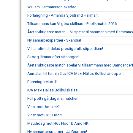
William Hermansson skadad
Förlängning - Amanda Sjöstrand Hallman!
Tillsammans kan VI göra skillnad - Publikmatch 2026!
Årets viktigaste match – VI spelar tillsammans med Barncanc
Ny samarbetspartner - Skandia!
VI har blivit tilldelad prestigefullt stipendium!
Skoog lämnar efter säsongen!
Årets viktigaste match spelar VI tillsammans med Barncancer
Anmälan till termin 2 av ICA Maxi Hällas Bollkul är öppen!
Föreningsrekord!
ICA Maxi Hällas Bollkulskalas!
Full pott i gårdagens matcher!
Vinst mot Amo HK!
Vinst mot H65 Höör!
Matchdag mot H65 Höör & Amo HK
Ny samarbetspartner - JJ Gruppen!