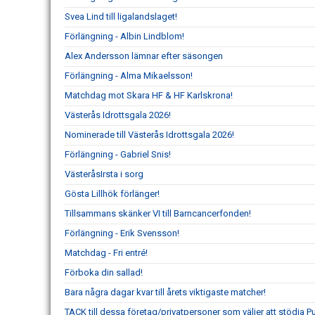
Svea Lind till ligalandslaget!
Förlängning - Albin Lindblom!
Alex Andersson lämnar efter säsongen
Förlängning - Alma Mikaelsson!
Matchdag mot Skara HF & HF Karlskrona!
Västerås Idrottsgala 2026!
Nominerade till Västerås Idrottsgala 2026!
Förlängning - Gabriel Snis!
VästeråsIrsta i sorg
Gösta Lillhök förlänger!
Tillsammans skänker VI till Barncancerfonden!
Förlängning - Erik Svensson!
Matchdag - Fri entré!
Förboka din sallad!
Bara några dagar kvar till årets viktigaste matcher!
TACK till dessa företag/privatpersoner som väljer att stödja 