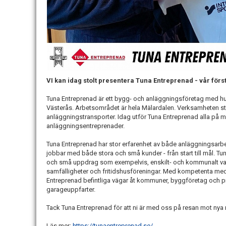
VI kan idag stolt presentera Tuna Entreprenad - vår förs
Tuna Entreprenad är ett bygg- och anläggningsföretag med huv
Västerås. Arbetsområdet är hela Mälardalen. Verksamheten st
anläggningstransporter. Idag utför Tuna Entreprenad alla 
anläggningsentreprenader.
Tuna Entreprenad har stor erfarenhet av både anläggningsarb
jobbar med både stora och små kunder - från start till mål. Tu
och små uppdrag som exempelvis, enskilt- och kommunalt vat
samfälligheter och fritidshusföreningar. Med kompetenta me
Entreprenad befintliga vägar åt kommuner, byggföretag och pr
garageuppfarter.
Tack Tuna Entreprenad för att ni är med oss på resan mot nya 
Läs mer:
https://tunaentreprenad.se/