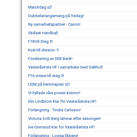
Matchdag x2!
Dubbelarrangemang på fredag!
Ny samarbetspartner - Canon!
Skillset Handball
F18 till Steg 5!
Kval till division 1!
Föreläsning av SEB Bank!
VästeråsIrsta HF i samarbete med GeBlod!
P16 vidare till steg 5!
USM på hemmaplan x2!
VI hyllade våra power-kvinnor!
Elin Lindblom klar för VästeråsIrsta HF!
Förlängning - Tindra Carlsson!
Victoria Solli Berg lämnar efter säsongen!
Ine Grimsrud klar för VästeråsIrsta HF!
Förlängning - Lovisa Ekberg!