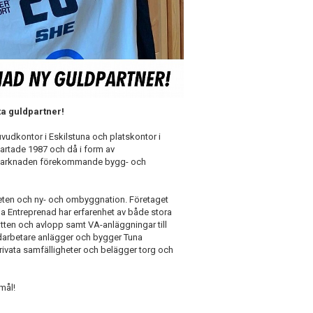
ta guldpartner!
udkontor i Eskilstuna och platskontor i
artade 1987 och då i form av
på marknaden förekommande bygg- och
eten och ny- och ombyggnation. Företaget
na Entreprenad har erfarenhet av både stora
ten och avlopp samt VA-anläggningar till
darbetare anlägger och bygger Tuna
ivata samfälligheter och belägger torg och
mål!