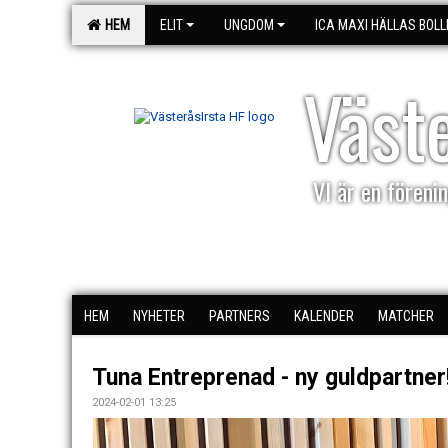
HEM
ELIT
UNGDOM
ICA MAXI HÄLLAS BOLL
Väst
VI är en förenin
HEM
NYHETER
PARTNERS
KALENDER
MATCHER
Tuna Entreprenad - ny guldpartner
2024-02-01 13:25