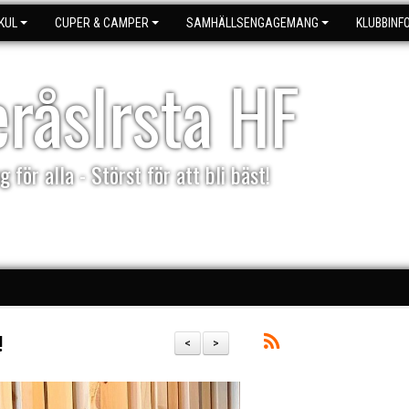
KUL
CUPER & CAMPER
SAMHÄLLSENGAGEMANG
KLUBBINF
eråsIrsta HF
g för alla - Störst för att bli bäst!
!
<
>