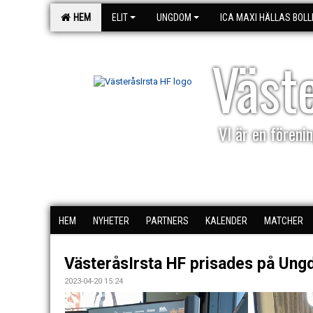
HEM
ELIT
UNGDOM
ICA MAXI HÄLLAS BOLL
Väst
VI är en förenin
HEM
NYHETER
PARTNERS
KALENDER
MATCHER
VästeråsIrsta HF prisades på Ung
2023-04-20 15:24