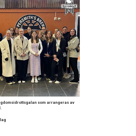
 Ungdomsidrottsgalan som arrangeras av
d.
lag