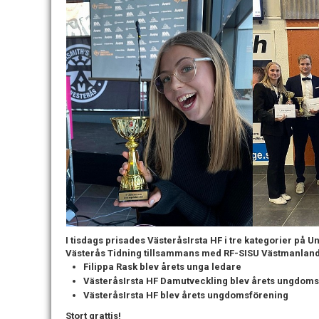
I tisdags prisades VästeråsIrsta HF i tre kategorier på
Västerås Tidning tillsammans med RF-SISU Västmanlan
Filippa Rask blev årets unga ledare
VästeråsIrsta HF Damutveckling blev årets ungdoms
VästeråsIrsta HF blev årets ungdomsförening
Stort grattis!