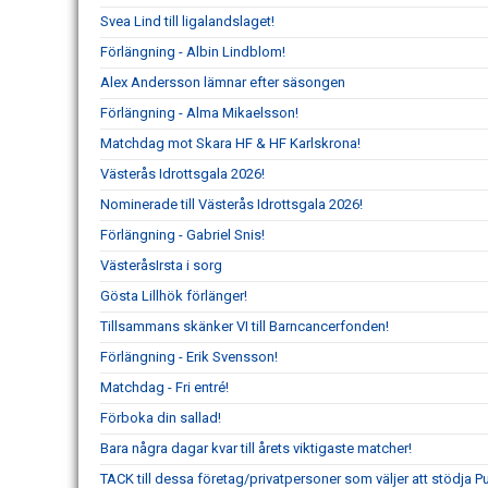
Svea Lind till ligalandslaget!
Förlängning - Albin Lindblom!
Alex Andersson lämnar efter säsongen
Förlängning - Alma Mikaelsson!
Matchdag mot Skara HF & HF Karlskrona!
Västerås Idrottsgala 2026!
Nominerade till Västerås Idrottsgala 2026!
Förlängning - Gabriel Snis!
VästeråsIrsta i sorg
Gösta Lillhök förlänger!
Tillsammans skänker VI till Barncancerfonden!
Förlängning - Erik Svensson!
Matchdag - Fri entré!
Förboka din sallad!
Bara några dagar kvar till årets viktigaste matcher!
TACK till dessa företag/privatpersoner som väljer att stödja 