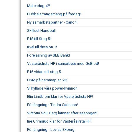
Matchdag x2!
Dubbelarrangemang på fredag!
Ny samarbetspartner - Canon!
Skillset Handball
F18 till Steg 5!
Kval till division 1!
Föreläsning av SEB Bank!
VästeråsIrsta HF i samarbete med GeBlod!
P16 vidare till steg 5!
USM på hemmaplan x2!
VI hyllade våra power-kvinnor!
Elin Lindblom klar för VästeråsIrsta HF!
Förlängning - Tindra Carlsson!
Victoria Solli Berg lämnar efter säsongen!
Ine Grimsrud klar för VästeråsIrsta HF!
Förlängning - Lovisa Ekberg!