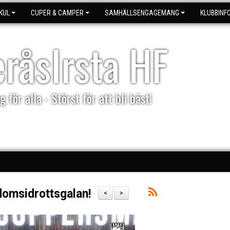
KUL
CUPER & CAMPER
SAMHÄLLSENGAGEMANG
KLUBBINF
eråsIrsta HF
g för alla - Störst för att bli bäst!
domsidrottsgalan!
<
>