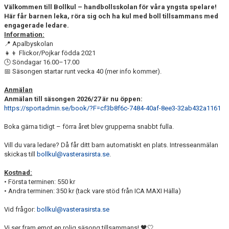
DOKUMENT
Välkommen till Bollkul – handbollsskolan för våra yngsta spelare!
Här får barnen leka, röra sig och ha kul med boll tillsammans med
engagerade ledare.
KONTAKT
Information:
📍 Apalbyskolan
👧👦 Flickor/Pojkar födda 2021
🕒 Söndagar 16.00–17.00
📅 Säsongen startar runt vecka 40 (mer info kommer).
Anmälan
Anmälan till säsongen 2026/27 är nu öppen:
https://sportadmin.se/book/?F=cf3b8f6c-7484-40af-8ee3-32ab432a1161
Boka gärna tidigt – förra året blev grupperna snabbt fulla.
Vill du vara ledare? Då får ditt barn automatiskt en plats. Intresseanmälan
skickas till
bollkul@vasterasirsta.se
.
Kostnad:
• Första terminen: 550 kr
• Andra terminen: 350 kr (tack vare stöd från ICA MAXI Hälla)
Vid frågor:
bollkul@vasterasirsta.se
Vi ser fram emot en rolig säsong tillsammans! 🖤🤍