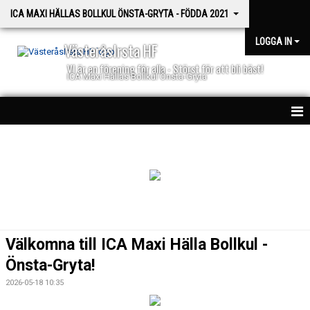
ICA MAXI HÄLLAS BOLLKUL ÖNSTA-GRYTA - FÖDDA 2021
LOGGA IN
VästeråsIrsta HF
VI är en förening för alla - Störst för att bli bäst!
ICA Maxi Hällas Bollkul Önsta-Gryta
HEM
NYHETER
KALENDER
MATCHER
Välkomna till ICA Maxi Hälla Bollkul -
TRUPPEN
Önsta-Gryta!
2026-05-18 10:35
BILDGALLERI