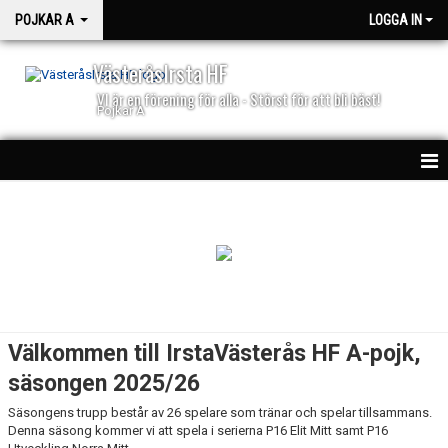
POJKAR A
LOGGA IN
VästeråsIrsta HF
VI är en förening för alla - Störst för att bli bäst!
Pojkar A
HEM
NYHETER
KALENDER
MATCHER
Välkommen till IrstaVästerås HF A-pojk,
TRUPPEN
säsongen 2025/26
Säsongens trupp består av 26 spelare som tränar och spelar tillsammans.
BILDGALLERI
Denna säsong kommer vi att spela i serierna P16 Elit Mitt samt P16