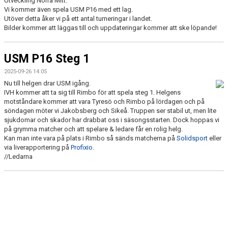
Utveckling Norra Mitt.
DOKUMENT
Vi kommer även spela USM P16 med ett lag.
Utöver detta åker vi på ett antal turneringar i landet.
KONTAKT
Bilder kommer att läggas till och uppdateringar kommer att ske löpande!
USM P16 Steg 1
2025-09-26 14:05
Nu till helgen drar USM igång.
IVH kommer att ta sig till Rimbo för att spela steg 1. Helgens
motståndare kommer att vara Tyresö och Rimbo på lördagen och på
söndagen möter vi Jakobsberg och Sikeå. Truppen ser stabil ut, men lite
sjukdomar och skador har drabbat oss i säsongsstarten. Dock hoppas vi
på grymma matcher och att spelare & ledare får en rolig helg.
Kan man inte vara på plats i Rimbo så sänds matcherna på
Solidsport
eller
via liverapportering på
Profixio
.
//Ledarna