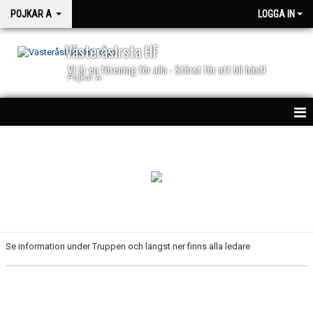
POJKAR A
LOGGA IN
VästeråsIrsta HF
VI är en förening för alla - Störst för att bli bäst!
Pojkar A
HEM
NYHETER
KALENDER
MATCHER
Se information under Truppen och längst ner finns alla ledare
TRUPPEN
BILDGALLERI