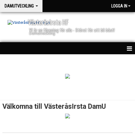
DAMUTVECKLING
LOGGA IN
VästeråsIrsta HF
VI är en förening för alla - Störst för att bli bäst!
Damutveckling
HEM
NYHETER
TRUPPEN
KALENDER
Välkomna till VästeråsIrsta DamU
MATCHER
DOKUMENT