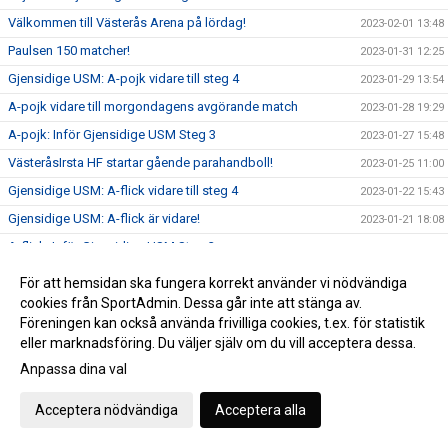
Välkommen till Västerås Arena på lördag!
2023-02-01 13:48
Paulsen 150 matcher!
2023-01-31 12:25
Gjensidige USM: A-pojk vidare till steg 4
2023-01-29 13:54
A-pojk vidare till morgondagens avgörande match
2023-01-28 19:29
A-pojk: Inför Gjensidige USM Steg 3
2023-01-27 15:48
VästeråsIrsta HF startar gående parahandboll!
2023-01-25 11:00
Gjensidige USM: A-flick vidare till steg 4
2023-01-22 15:43
Gjensidige USM: A-flick är vidare!
2023-01-21 18:08
A-flick: Inför Gjensidige USM Steg 3
2023-01-20 21:00
Eftersnack Gjensidige USM P14 Steg 3
2023-01-17 11:54
För att hemsidan ska fungera korrekt använder vi nödvändiga
Damutveckling klara för Gjensidige USM Steg 4
cookies från SportAdmin. Dessa går inte att stänga av.
2023-01-16 16:16
Föreningen kan också använda frivilliga cookies, t.ex. för statistik
P14: Inför Gjensidige USM Steg 3
2023-01-13 14:04
eller marknadsföring. Du väljer själv om du vill acceptera dessa.
VästeråsIrsta HF startar gående parahandboll!
2023-01-10 12:35
Anpassa dina val
Damutveckling: Inför Gjensidige USM F18 Steg 3
2023-01-06 14:29
Acceptera nödvändiga
Acceptera alla
Välkommen till Västerås Arena på torsdag!
2022-12-27 11:15
2022-12-24 13:10