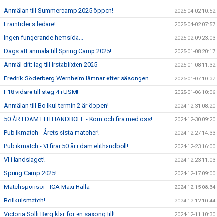
Anmälan till Summercamp 2025 öppen!
2025-04-02 10:52
Framtidens ledare!
2025-04-02 07:57
Ingen fungerande hemsida...
2025-02-09 23:03
Dags att anmäla till Spring Camp 2025!
2025-01-08 20:17
Anmäl ditt lag till Irstablixten 2025
2025-01-08 11:32
Fredrik Söderberg Wernheim lämnar efter säsongen
2025-01-07 10:37
F18 vidare till steg 4 i USM!
2025-01-06 10:06
Anmälan till Bollkul termin 2 är öppen!
2024-12-31 08:20
50 ÅR I DAM ELITHANDBOLL - Kom och fira med oss!
2024-12-30 09:20
Publikmatch - Årets sista matcher!
2024-12-27 14:33
Publikmatch - VI firar 50 år i dam elithandboll!
2024-12-23 16:00
VI i landslaget!
2024-12-23 11:03
Spring Camp 2025!
2024-12-17 09:00
Matchsponsor - ICA Maxi Hälla
2024-12-15 08:34
Bollkulsmatch!
2024-12-12 10:44
Victoria Solli Berg klar för en säsong till!
2024-12-11 10:30