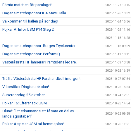
Första matchen för paralaget!
2023-11-27 13:15
Dagens matchsponsor ICA Maxi Hälla
2023-11-26 13:32
Välkommen till hallen på söndag!
2023-11-24 15:36
Pojkar A: Inför USM P14 Steg 2
2023-11-24 11:16
2023-11-18 16:28
Dagens matchsponsor: Brages Tryckcenter
2023-11-18 09:59
Dagens matchsponsor: PerformIQ
2023-11-11 10:11
VästeråsIrsta HF lanserar Framtidens ledare!
2023-11-09 13:38
2023-10-28 16:39
Träffa VästeråsIrsta HF Parahandboll imorgon!
2023-10-27 07:54
VI besöker Dingtunaskolan!
2023-10-26 15:54
Superonsdag 25 oktober!
2023-10-24 12:51
Pojkar 16: Eftersnack USM
2023-10-23 14:54
Ölund: “Ett erkännande att få vara en del av
2023-10-23 09:58
landslagsstaben”
Pojkar A spelar USM på hemmaplan!
2023-10-20 11:21