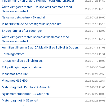
Tillsammans kan VI göra skillnad - Publikmatch 2026!
2026-01-26 14:59
Årets viktigaste match – VI spelar tillsammans med
2026-01-23 14:15
Barncancerfonden!
Ny samarbetspartner - Skandia!
2026-01-23 10:00
VI har blivit tilldelad prestigefullt stipendium!
2026-01-16 15:13
Skoog lämnar efter säsongen!
2026-01-16 12:00
Årets viktigaste match spelar VI tillsammans med
2026-01-15 14:17
Barncancerfonden!
Anmälan till termin 2 av ICA Maxi Hällas Bollkul är öppen!
2026-01-14 11:08
Föreningsrekord!
2026-01-12 11:51
ICA Maxi Hällas Bollkulskalas!
2026-01-10 10:00
Full pott i gårdagens matcher!
2025-12-30 09:02
Vinst mot Amo HK!
2025-12-29 22:58
Vinst mot H65 Höör!
2025-12-29 22:54
Matchdag mot H65 Höör & Amo HK
2025-12-29 11:00
Ny samarbetspartner - JJ Gruppen!
2025-12-29 10:00
Matchdag mot IK Sävehof!
2025-12-26 10:05