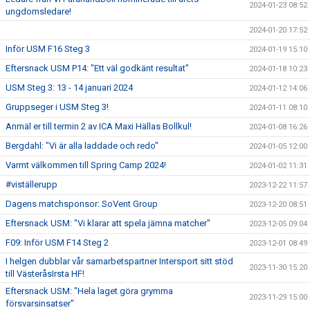
2024-01-23 08:52
ungdomsledare!
2024-01-20 17:52
Inför USM F16 Steg 3
2024-01-19 15:10
Eftersnack USM P14: "Ett väl godkänt resultat"
2024-01-18 10:23
USM Steg 3: 13 - 14 januari 2024
2024-01-12 14:06
Gruppseger i USM Steg 3!
2024-01-11 08:10
Anmäl er till termin 2 av ICA Maxi Hällas Bollkul!
2024-01-08 16:26
Bergdahl: "Vi är alla laddade och redo"
2024-01-05 12:00
Varmt välkommen till Spring Camp 2024!
2024-01-02 11:31
#viställerupp
2023-12-22 11:57
Dagens matchsponsor: SoVent Group
2023-12-20 08:51
Eftersnack USM: "Vi klarar att spela jämna matcher"
2023-12-05 09:04
F09: Inför USM F14 Steg 2
2023-12-01 08:49
I helgen dubblar vår samarbetspartner Intersport sitt stöd
2023-11-30 15:20
till VästeråsIrsta HF!
Eftersnack USM: "Hela laget göra grymma
2023-11-29 15:00
försvarsinsatser"