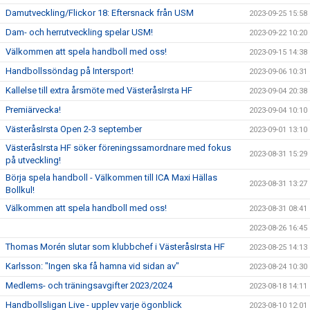
Damutveckling/Flickor 18: Eftersnack från USM
2023-09-25 15:58
Dam- och herrutveckling spelar USM!
2023-09-22 10:20
Välkommen att spela handboll med oss!
2023-09-15 14:38
Handbollssöndag på Intersport!
2023-09-06 10:31
Kallelse till extra årsmöte med VästeråsIrsta HF
2023-09-04 20:38
Premiärvecka!
2023-09-04 10:10
VästeråsIrsta Open 2-3 september
2023-09-01 13:10
VästeråsIrsta HF söker föreningssamordnare med fokus
2023-08-31 15:29
på utveckling!
Börja spela handboll - Välkommen till ICA Maxi Hällas
2023-08-31 13:27
Bollkul!
Välkommen att spela handboll med oss!
2023-08-31 08:41
2023-08-26 16:45
Thomas Morén slutar som klubbchef i VästeråsIrsta HF
2023-08-25 14:13
Karlsson: "Ingen ska få hamna vid sidan av"
2023-08-24 10:30
Medlems- och träningsavgifter 2023/2024
2023-08-18 14:11
Handbollsligan Live - upplev varje ögonblick
2023-08-10 12:01