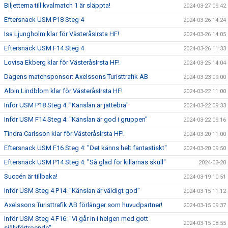
Biljetterna till kvalmatch 1 är släppta!
2024-03-27 09:42
Eftersnack USM P18 Steg 4
2024-03-26 14:24
Isa Ljungholm klar för VästeråsIrsta HF!
2024-03-26 14:05
Eftersnack USM F14 Steg 4
2024-03-26 11:33
Lovisa Ekberg klar för VästeråsIrsta HF!
2024-03-25 14:04
Dagens matchsponsor: Axelssons Turisttrafik AB
2024-03-23 09:00
Albin Lindblom klar för VästeråsIrsta HF!
2024-03-22 11:00
Inför USM P18 Steg 4: "Känslan är jättebra"
2024-03-22 09:33
Inför USM F14 Steg 4: "Känslan är god i gruppen"
2024-03-22 09:16
Tindra Carlsson klar för VästeråsIrsta HF!
2024-03-20 11:00
Eftersnack USM F16 Steg 4: "Det känns helt fantastiskt"
2024-03-20 09:50
Eftersnack USM P14 Steg 4: "Så glad för killarnas skull"
2024-03-20
Succén är tillbaka!
2024-03-19 10:51
Inför USM Steg 4 P14: "Känslan är väldigt god"
2024-03-15 11:12
Axelssons Turisttrafik AB förlänger som huvudpartner!
2024-03-15 09:37
Inför USM Steg 4 F16: "Vi går in i helgen med gott
2024-03-15 08:55
självförtroende"