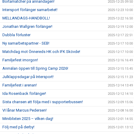
Bortamatcher på annandagen!
2025-12-25 09:50
Intersport förlänger samarbetet!
2025-12-23 10:00
MELLANDAGS-HANDBOLL!
2025-12-22 16:50
Jonathan Wallgren förlänger!
2025-12-19 12:00
Dubbla förluster
2025-12-17 22:51
Ny samarbetspartner - SEB!
2025-12-17 10:00
Matchdag mot Önnereds HK och IFK Skövde!
2025-12-17 10:00
Familjefest imorgon!
2025-12-16 16:49
Anmälan öppen till Spring Camp 2026!
2025-12-15 15:45
Julklappsdagar på Intersport!
2025-12-15 11:23
Familjefest i arenan!
2025-12-14 13:49
Ida Rosenback förlänger!
2025-12-12 14:10
Sista chansen att följa med i supporterbussen!
2025-12-09 15:06
VI lånar Marcus Pedersen!
2025-12-08 16:00
Miniblixten 2025 – vilken dag!
2025-12-01 14:55
Följ med på derby!
2025-12-01 13:12