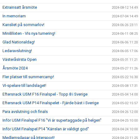
Extrainsatt årsmöte
2024-08-12 14:49
In memoriam
2024-07-04 14:49
Kansliet på sommarlov!
2024-06-26 23:11
MiniBlixten - VIs nya turnering!
2024-06-11 08:25
Glad Nationaldag!
2024-06-06 11:20
Ledaravslutning!
2024-06-05 17:06
VästeråsIrsta Open
2024-05-31 11:21
Årsmöte 2024
2024-05-27 11:26
Fler platser till summercamp!
2024-05-22 16:30
VI-spelare till landslaget!
2024-05-08 17:31
Eftersnack USM F16 Finalspel - Topp 8 i Sverige
2024-05-04 14:00
Eftersnack USM P14 Finalspelet - Fjärde bäst i Sverige
2024-05-02 15:57
Para avslutning och finals
2024-04-26 12:00
Inför USM Finalspel F16 "Vi är supertaggade på helgen"
2024-04-25 10:00
Inför USM Finalspel P14 "Känslan är väldigt god"
2024-04-24 10:00
Medlemsdagar på Intersport!
2024-04-23 11:25