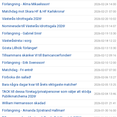
Förlängning - Alma Mikaelsson!
2026-02-24 14:00
Matchdag mot Skara HF & HF Karlskrona!
2026-02-21 07:00
Västerås Idrottsgala 2026!
2026-02-20 10:02
Nominerade till Västerås Idrottsgala 2026!
2026-02-19 14:07
Förlängning - Gabriel Snis!
2026-02-19 13:30
VästeråsIrsta i sorg
2026-02-18 12:22
Gösta Lillhök förlänger!
2026-02-13 13:30
Tillsammans skänker VI till Barncancerfonden!
2026-02-12 09:16
Förlängning - Erik Svensson!
2026-02-10 12:00
Matchdag - Fri entré!
2026-02-07 07:00
Förboka din sallad!
2026-02-06 13:27
Bara några dagar kvar till årets viktigaste matcher!
2026-02-05 13:25
TACK till dessa företag/privatpersoner som väljer att stödja
2026-02-04 13:46
Publikmatcherna 2026!
William Hermansson skadad
2026-02-01 21:41
Förlängning - Amanda Sjöstrand Hallman!
2026-01-30 16:00