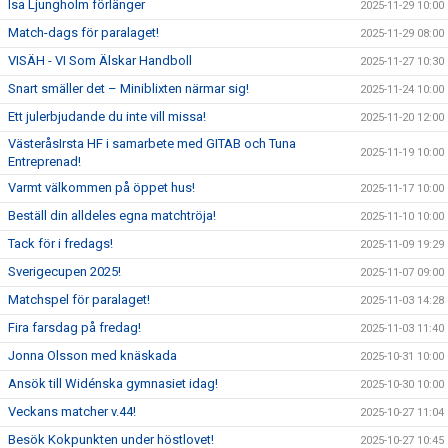
Isa Ljungholm förlänger
2025-11-29 10:00
Match-dags för paralaget!
2025-11-29 08:00
VISÄH - VI Som Älskar Handboll
2025-11-27 10:30
Snart smäller det – Miniblixten närmar sig!
2025-11-24 10:00
Ett julerbjudande du inte vill missa!
2025-11-20 12:00
VästeråsIrsta HF i samarbete med GITAB och Tuna
2025-11-19 10:00
Entreprenad!
Varmt välkommen på öppet hus!
2025-11-17 10:00
Beställ din alldeles egna matchtröja!
2025-11-10 10:00
Tack för i fredags!
2025-11-09 19:29
Sverigecupen 2025!
2025-11-07 09:00
Matchspel för paralaget!
2025-11-03 14:28
Fira farsdag på fredag!
2025-11-03 11:40
Jonna Olsson med knäskada
2025-10-31 10:00
Ansök till Widénska gymnasiet idag!
2025-10-30 10:00
Veckans matcher v.44!
2025-10-27 11:04
Besök Kokpunkten under höstlovet!
2025-10-27 10:45