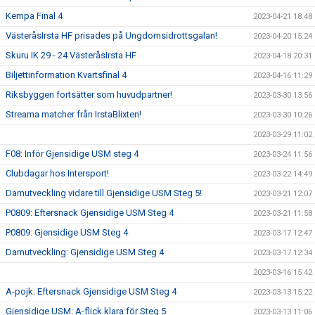
Kempa Final 4
2023-04-21 18:48
VästeråsIrsta HF prisades på Ungdomsidrottsgalan!
2023-04-20 15:24
Skuru IK 29 - 24 VästeråsIrsta HF
2023-04-18 20:31
Biljettinformation Kvartsfinal 4
2023-04-16 11:29
Riksbyggen fortsätter som huvudpartner!
2023-03-30 13:56
Streama matcher från IrstaBlixten!
2023-03-30 10:26
2023-03-29 11:02
F08: Inför Gjensidige USM steg 4
2023-03-24 11:56
Clubdagar hos Intersport!
2023-03-22 14:49
Damutveckling vidare till Gjensidige USM Steg 5!
2023-03-21 12:07
P0809: Eftersnack Gjensidige USM Steg 4
2023-03-21 11:58
P0809: Gjensidige USM Steg 4
2023-03-17 12:47
Damutveckling: Gjensidige USM Steg 4
2023-03-17 12:34
2023-03-16 15:42
A-pojk: Eftersnack Gjensidige USM Steg 4
2023-03-13 15:22
Gjensidige USM: A-flick klara för Steg 5
2023-03-13 11:06