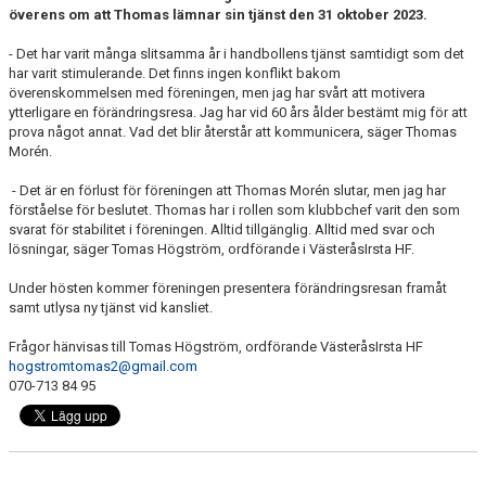
överens om att Thomas lämnar sin tjänst den 31 oktober 2023.
- Det har varit många slitsamma år i handbollens tjänst samtidigt som det
har varit stimulerande. Det finns ingen konflikt bakom
överenskommelsen med föreningen, men jag har svårt att motivera
ytterligare en förändringsresa. Jag har vid 60 års ålder bestämt mig för att
prova något annat. Vad det blir återstår att kommunicera, säger Thomas
Morén.
- Det är en förlust för föreningen att Thomas Morén slutar, men jag har
förståelse för beslutet. Thomas har i rollen som klubbchef varit den som
svarat för stabilitet i föreningen. Alltid tillgänglig. Alltid med svar och
lösningar, säger Tomas Högström, ordförande i VästeråsIrsta HF.
Under hösten kommer föreningen presentera förändringsresan framåt
samt utlysa ny tjänst vid kansliet.
Frågor hänvisas till Tomas Högström, ordförande VästeråsIrsta HF
hogstromtomas2@gmail.com
070-713 84 95