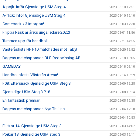
A-pojk: Inför Gjensidige USM Steg 4
2023-03-10 12:51
A-flick: Inför Gjensidige USM Steg 4
2023-03-10 12:10
Comeback x 3 imorgon!
2023-03-03 17:30
Filippa Rask är årets unga ledare 2022!
2023-03-01 11:56
Tummen upp för handboll!
2023-02-21 14:55
VästeråsIrsta HF P10 matchades mot Täby!
2023-02-20 15:52
Dagens matchsponsor: BLR Redovisning AB
2023-02-18 13:05
GAMEDAY
2023-02-18 09:10
Handbollsfest i Västerås Arena!
2023-02-14 15:29
F08: Eftersnack Gjensidige USM Steg 3
2023-02-09 15:25
Gjensidige USM Steg 3 P18
2023-02-08 16:14
En fantastisk premiär!
2023-02-05 12:35
Dagens matchsponsor: Nya Thulins
2023-02-04 12:18
2023-02-04 10:53
Flickor 14: Gjensidige USM Steg 3
2023-02-03 14:07
Pojkar 18: Gjensidige USM steg 3
2023-02-03 12:11