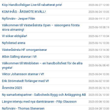
Köp Handbollsligan Live till rabatterat pris!
2025-06-27 12:00
KOM IHÅG - ÅRSMÖTE IKVÄLL!
2025-06-24 13:05
Nyförvärv - Jesper Filén
2025-06-19 11:27
Välkommen till VästeråsIrsta Open – säsongens första
2025-06-18 08:19
stora utmaning!
VI söker eldsjälar!
2025-06-17 10:34
Nyfolierad arena
2025-06-16 10:00
VästeråsIrsta HF omorganiserar
2025-06-13 14:30
Albin Sälling stannar i VI!
2025-06-06 12:00
Välkommen till Miniblixten – en handbollsfest för de allra
2025-06-06 08:40
yngsta!
Viktor Johansson stannar i VI!
2025-06-04 10:00
Erik Strömstedt förlänger med VI!
2025-06-02 10:00
Årsmöte 2025
2025-05-26 16:10
Ny samarbetspartner - Salboheds Bygg och Anläggning AB
2025-05-26 10:00
Längre intervju med nya damtränaren - Filip Olausson
2025-05-08 10:00
Nyförvärv - Thomas Stenersen
2025-04-28 13:00