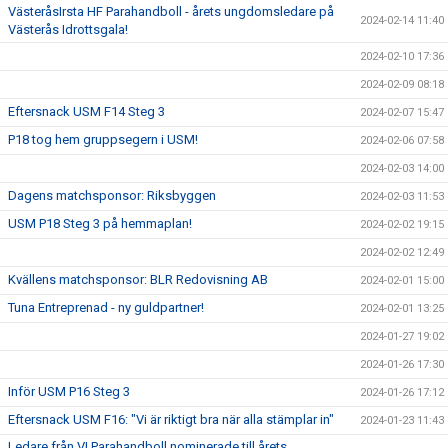
VästeråsIrsta HF Parahandboll - årets ungdomsledare på
2024-02-14 11:40
Västerås Idrottsgala!
2024-02-10 17:36
2024-02-09 08:18
Eftersnack USM F14 Steg 3
2024-02-07 15:47
P18 tog hem gruppsegern i USM!
2024-02-06 07:58
2024-02-03 14:00
Dagens matchsponsor: Riksbyggen
2024-02-03 11:53
USM P18 Steg 3 på hemmaplan!
2024-02-02 19:15
2024-02-02 12:49
Kvällens matchsponsor: BLR Redovisning AB
2024-02-01 15:00
Tuna Entreprenad - ny guldpartner!
2024-02-01 13:25
2024-01-27 19:02
2024-01-26 17:30
Inför USM P16 Steg 3
2024-01-26 17:12
Eftersnack USM F16: "Vi är riktigt bra när alla stämplar in"
2024-01-23 11:43
Ledare från VI Parahandboll nominerade till årets