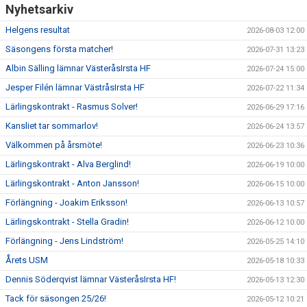
Nyhetsarkiv
Helgens resultat
2026-08-03 12:00
Säsongens första matcher!
2026-07-31 13:23
Albin Sälling lämnar VästeråsIrsta HF
2026-07-24 15:00
Jesper Filén lämnar VästråsIrsta HF
2026-07-22 11:34
Lärlingskontrakt - Rasmus Solver!
2026-06-29 17:16
Kansliet tar sommarlov!
2026-06-24 13:57
Välkommen på årsmöte!
2026-06-23 10:36
Lärlingskontrakt - Alva Berglind!
2026-06-19 10:00
Lärlingskontrakt - Anton Jansson!
2026-06-15 10:00
Förlängning - Joakim Eriksson!
2026-06-13 10:57
Lärlingskontrakt - Stella Gradin!
2026-06-12 10:00
Förlängning - Jens Lindström!
2026-05-25 14:10
Årets USM
2026-05-18 10:33
Dennis Söderqvist lämnar VästeråsIrsta HF!
2026-05-13 12:30
Tack för säsongen 25/26!
2026-05-12 10:21