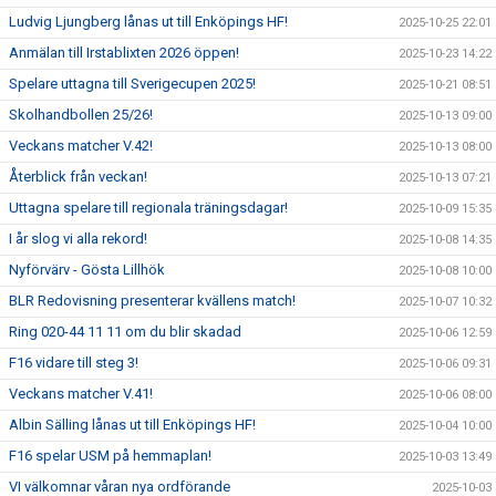
Ludvig Ljungberg lånas ut till Enköpings HF!
2025-10-25 22:01
Anmälan till Irstablixten 2026 öppen!
2025-10-23 14:22
Spelare uttagna till Sverigecupen 2025!
2025-10-21 08:51
Skolhandbollen 25/26!
2025-10-13 09:00
Veckans matcher V.42!
2025-10-13 08:00
Återblick från veckan!
2025-10-13 07:21
Uttagna spelare till regionala träningsdagar!
2025-10-09 15:35
I år slog vi alla rekord!
2025-10-08 14:35
Nyförvärv - Gösta Lillhök
2025-10-08 10:00
BLR Redovisning presenterar kvällens match!
2025-10-07 10:32
Ring 020-44 11 11 om du blir skadad
2025-10-06 12:59
F16 vidare till steg 3!
2025-10-06 09:31
Veckans matcher V.41!
2025-10-06 08:00
Albin Sälling lånas ut till Enköpings HF!
2025-10-04 10:00
F16 spelar USM på hemmaplan!
2025-10-03 13:49
VI välkomnar våran nya ordförande
2025-10-03