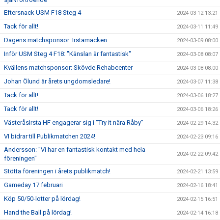
Eftersnack USM F18 Steg 4
2024-03-12 13:21
Tack för allt!
2024-03-11 11:49
Dagens matchsponsor: Irstamacken
2024-03-09 08:00
Inför USM Steg 4 F18: "Känslan är fantastisk"
2024-03-08 08:07
Kvällens matchsponsor: Skövde Rehabcenter
2024-03-08 08:00
Johan Ölund är årets ungdomsledare!
2024-03-07 11:38
Tack för allt!
2024-03-06 18:27
Tack för allt!
2024-03-06 18:26
VästeråsIrsta HF engagerar sig i "Try it nära Råby"
2024-02-29 14:32
VI bidrar till Publikmatchen 2024!
2024-02-23 09:16
Andersson: "Vi har en fantastisk kontakt med hela
2024-02-22 09:42
föreningen"
Stötta föreningen i årets publikmatch!
2024-02-21 13:59
Gameday 17 februari
2024-02-16 18:41
Köp 50/50-lotter på lördag!
2024-02-15 16:51
Hand the Ball på lördag!
2024-02-14 16:18