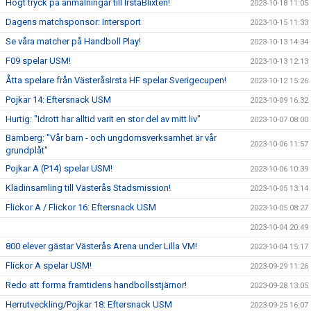
Högt tryck på anmälningar till IrstaBlixten!
2023-10-18 11:05
Dagens matchsponsor: Intersport
2023-10-15 11:33
Se våra matcher på Handboll Play!
2023-10-13 14:34
F09 spelar USM!
2023-10-13 12:13
Åtta spelare från VästeråsIrsta HF spelar Sverigecupen!
2023-10-12 15:26
Pojkar 14: Eftersnack USM
2023-10-09 16:32
Hurtig: "Idrott har alltid varit en stor del av mitt liv"
2023-10-07 08:00
Bamberg: "Vår barn - och ungdomsverksamhet är vår
2023-10-06 11:57
grundplåt"
Pojkar A (P14) spelar USM!
2023-10-06 10:39
Klädinsamling till Västerås Stadsmission!
2023-10-05 13:14
Flickor A / Flickor 16: Eftersnack USM
2023-10-05 08:27
2023-10-04 20:49
800 elever gästar Västerås Arena under Lilla VM!
2023-10-04 15:17
Flickor A spelar USM!
2023-09-29 11:26
Redo att forma framtidens handbollsstjärnor!
2023-09-28 13:05
Herrutveckling/Pojkar 18: Eftersnack USM
2023-09-25 16:07