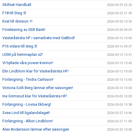
Skillset Handball
2026-03-29 22:26
F18 till Steg 5!
2026-03-22 21:30
Kval till division 1!
2026-03-20 10:35
Föreläsning av SEB Bank!
2026-03-20 09:09
VästeråsIrsta HF i samarbete med GeBlod!
2026-03-16 10:00
P16 vidare till steg 5!
2026-03-16 09:37
USM på hemmaplan x2!
2026-03-13 13:41
VI hyllade våra power-kvinnor!
2026-03-13 13:40
Elin Lindblom klar för VästeråsIrsta HF!
2026-03-12 10:00
Förlängning - Tindra Carlsson!
2026-03-10 15:00
Victoria Solli Berg lämnar efter säsongen!
2026-03-10 10:00
Ine Grimsrud klar för VästeråsIrsta HF!
2026-03-05 10:00
Förlängning - Lovisa Ekberg!
2026-03-03 15:38
Svea Lind till ligalandslaget!
2026-02-27 14:46
Förlängning - Albin Lindblom!
2026-02-27 11:00
Alex Andersson lämnar efter säsongen
2026-02-25 10:00