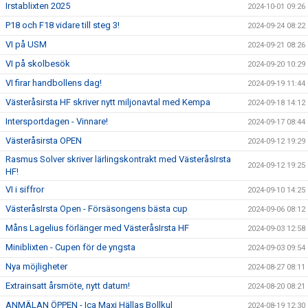
Irstablixten 2025
2024-10-01 09:26
P18 och F18 vidare till steg 3!
2024-09-24 08:22
VI på USM
2024-09-21 08:26
VI på skolbesök
2024-09-20 10:29
VI firar handbollens dag!
2024-09-19 11:44
Västeråsirsta HF skriver nytt miljonavtal med Kempa
2024-09-18 14:12
Intersportdagen - Vinnare!
2024-09-17 08:44
Västeråsirsta OPEN
2024-09-12 19:29
Rasmus Solver skriver lärlingskontrakt med VästeråsIrsta
2024-09-12 19:25
HF!
VI i siffror
2024-09-10 14:25
VästeråsIrsta Open - Försäsongens bästa cup
2024-09-06 08:12
Måns Lagelius förlänger med VästeråsIrsta HF
2024-09-03 12:58
Miniblixten - Cupen för de yngsta
2024-09-03 09:54
Nya möjligheter
2024-08-27 08:11
Extrainsatt årsmöte, nytt datum!
2024-08-20 08:21
ANMÄLAN ÖPPEN - Ica Maxi Hällas Bollkul
2024-08-19 12:30