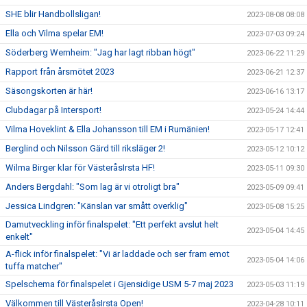
SHE blir Handbollsligan!
2023-08-08 08:08
Ella och Vilma spelar EM!
2023-07-03 09:24
Söderberg Wernheim: "Jag har lagt ribban högt"
2023-06-22 11:29
Rapport från årsmötet 2023
2023-06-21 12:37
Säsongskorten är här!
2023-06-16 13:17
Clubdagar på Intersport!
2023-05-24 14:44
Vilma Hoveklint & Ella Johansson till EM i Rumänien!
2023-05-17 12:41
Berglind och Nilsson Gärd till riksläger 2!
2023-05-12 10:12
Wilma Birger klar för VästeråsIrsta HF!
2023-05-11 09:30
Anders Bergdahl: "Som lag är vi otroligt bra"
2023-05-09 09:41
Jessica Lindgren: "Känslan var smått overklig"
2023-05-08 15:25
Damutveckling inför finalspelet: "Ett perfekt avslut helt
2023-05-04 14:45
enkelt"
A-flick inför finalspelet: "Vi är laddade och ser fram emot
2023-05-04 14:06
tuffa matcher"
Spelschema för finalspelet i Gjensidige USM 5-7 maj 2023
2023-05-03 11:19
Välkommen till VästeråsIrsta Open!
2023-04-28 10:11