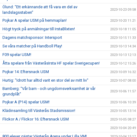
Ölund: “Ett erkännande att få vara en del av
2023-10-23 09:58
landslagsstaben”
Pojkar A spelar USM på hemmaplan!
2023-10-20 11:21
Högt tryck på anmälningar till IrstaBlixten!
2023-10-18 11:05
Dagens matchsponsor: Intersport
2023-10-15 11:33
Se våra matcher på Handboll Play!
2023-10-13 14:34
F09 spelar USM!
2023-10-13 12:13
Åtta spelare från VästeråsIrsta HF spelar Sverigecupen!
2023-10-12 15:26
Pojkar 14: Eftersnack USM
2023-10-09 16:32
Hurtig: "Idrott har alltid varit en stor del av mitt liv"
2023-10-07 08:00
Bamberg: "Vår barn - och ungdomsverksamhet är vår
2023-10-06 11:57
grundplåt"
Pojkar A (P14) spelar USM!
2023-10-06 10:39
Klädinsamling till Västerås Stadsmission!
2023-10-05 13:14
Flickor A / Flickor 16: Eftersnack USM
2023-10-05 08:27
2023-10-04 20:49
800 elever gästar Västerås Arena under Lilla VM!
2023-10-04 15:17