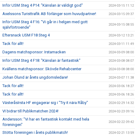
Inför USM Steg 4 P14: "Känslan är väldigt god"
2024-03-15 11:12
Axelssons Turisttrafik AB förlänger som huvudpartner!
2024-03-15 09:37
Inför USM Steg 4 F16: "Vi går in i helgen med gott
2024-03-15 08:55
självförtroende"
Eftersnack USM F18 Steg 4
2024-03-12 13:21
Tack för allt!
2024-03-11 11:49
Dagens matchsponsor: Irstamacken
2024-03-09 08:00
Inför USM Steg 4 F18: "Känslan är fantastisk"
2024-03-08 08:07
Kvällens matchsponsor: Skövde Rehabcenter
2024-03-08 08:00
Johan Ölund är årets ungdomsledare!
2024-03-07 11:38
Tack för allt!
2024-03-06 18:27
Tack för allt!
2024-03-06 18:26
VästeråsIrsta HF engagerar sig i "Try it nära Råby"
2024-02-29 14:32
VI bidrar till Publikmatchen 2024!
2024-02-23 09:16
Andersson: "Vi har en fantastisk kontakt med hela
2024-02-22 09:42
föreningen"
Stötta föreningen i årets publikmatch!
2024-02-21 13:59