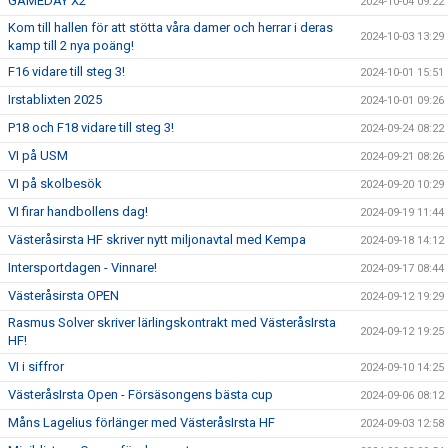
GAMEDAY X2
2024-10-04 09:22
Kom till hallen för att stötta våra damer och herrar i deras
2024-10-03 13:29
kamp till 2 nya poäng!
F16 vidare till steg 3!
2024-10-01 15:51
Irstablixten 2025
2024-10-01 09:26
P18 och F18 vidare till steg 3!
2024-09-24 08:22
VI på USM
2024-09-21 08:26
VI på skolbesök
2024-09-20 10:29
VI firar handbollens dag!
2024-09-19 11:44
Västeråsirsta HF skriver nytt miljonavtal med Kempa
2024-09-18 14:12
Intersportdagen - Vinnare!
2024-09-17 08:44
Västeråsirsta OPEN
2024-09-12 19:29
Rasmus Solver skriver lärlingskontrakt med VästeråsIrsta
2024-09-12 19:25
HF!
VI i siffror
2024-09-10 14:25
VästeråsIrsta Open - Försäsongens bästa cup
2024-09-06 08:12
Måns Lagelius förlänger med VästeråsIrsta HF
2024-09-03 12:58