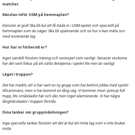
matcher.
Känslan inför USM på hemmaplan?
Känslan är god! Ska bli kul att få träda in i USM-spelet och speciellt på
hemmaplan som du säger. Ska bli spännande och se hur vi kan mäta oss
med resterande lag.
Hur har ni förberett er?
Inget särskilt förutom träning och seriespel som vanligt. Senaste veckorna
har det varit fokus på att sätta detaljerna i spelet lite mer än vanligt.
Läget i truppen?
Det har märkts att vi har varit en ny grupp som har behövt jobba med spelet
tillsammans, men vi har kommit en lång väg. Vi kommer med i princip full
trupp, lite småskador här och där, men inget alarmerande. Vi har några
långtidsskador i truppen förstås.
Dina tankar om gruppindelningen?
Inga speciella tankar förutom att det är kul att möta lag som vi inte brukar
möta.