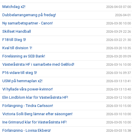
Matchdag x2!
2026-04-03 07:00
Dubbelarrangemang på fredag!
2026-04-01
Ny samarbetspartner - Canon!
2026-03-30 10:00
Skillset Handball
2026-03-29 22:26
F18 till Steg 5!
2026-03-22 21:30
Kval till division 1!
2026-03-20 10:35
Föreläsning av SEB Bank!
2026-03-20 09:09
VästeråsIrsta HF i samarbete med GeBlod!
2026-03-16 10:00
P16 vidare till steg 5!
2026-03-16 09:37
USM på hemmaplan x2!
2026-03-13 13:41
VI hyllade våra power-kvinnor!
2026-03-13 13:40
Elin Lindblom klar för VästeråsIrsta HF!
2026-03-12 10:00
Förlängning - Tindra Carlsson!
2026-03-10 15:00
Victoria Solli Berg lämnar efter säsongen!
2026-03-10 10:00
Ine Grimsrud klar för VästeråsIrsta HF!
2026-03-05 10:00
Förlängning - Lovisa Ekberg!
2026-03-03 15:38