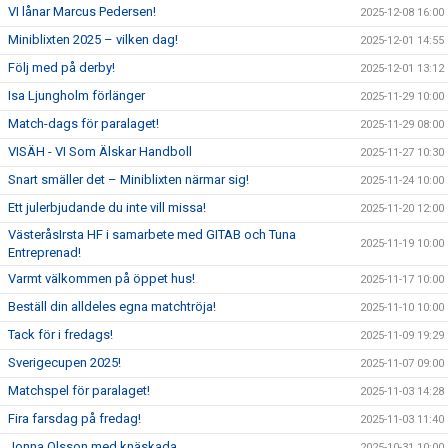
VI lånar Marcus Pedersen!
2025-12-08 16:00
Miniblixten 2025 – vilken dag!
2025-12-01 14:55
Följ med på derby!
2025-12-01 13:12
Isa Ljungholm förlänger
2025-11-29 10:00
Match-dags för paralaget!
2025-11-29 08:00
VISÄH - VI Som Älskar Handboll
2025-11-27 10:30
Snart smäller det – Miniblixten närmar sig!
2025-11-24 10:00
Ett julerbjudande du inte vill missa!
2025-11-20 12:00
VästeråsIrsta HF i samarbete med GITAB och Tuna
2025-11-19 10:00
Entreprenad!
Varmt välkommen på öppet hus!
2025-11-17 10:00
Beställ din alldeles egna matchtröja!
2025-11-10 10:00
Tack för i fredags!
2025-11-09 19:29
Sverigecupen 2025!
2025-11-07 09:00
Matchspel för paralaget!
2025-11-03 14:28
Fira farsdag på fredag!
2025-11-03 11:40
Jonna Olsson med knäskada
2025-10-31 10:00