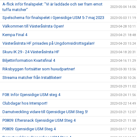
A-flick inför finalspelet: "Vi är laddade och ser fram emot
2023-05-04 14:06
tuffa matcher"
Spelschema för finalspelet i Gjensidige USM 5-7 maj 2023
2023-05-03 11:19
Välkommen till VästeråsIrsta Open!
2023-04-28 10:11
Kempa Final 4
2023-04-21 18:48
VästeråsIrsta HF prisades på Ungdomsidrottsgalan!
2023-04-20 15:24
Skuru IK 29 - 24 VästeråsIrsta HF
2023-04-18 20:31
Biljettinformation Kvartsfinal 4
2023-04-16 11:29
Riksbyggen fortsätter som huvudpartner!
2023-03-30 13:56
Streama matcher från IrstaBlixten!
2023-03-30 10:26
2023-03-29 11:02
F08: Inför Gjensidige USM steg 4
2023-03-24 11:56
Clubdagar hos Intersport!
2023-03-22 14:49
Damutveckling vidare till Gjensidige USM Steg 5!
2023-03-21 12:07
P0809: Eftersnack Gjensidige USM Steg 4
2023-03-21 11:58
P0809: Gjensidige USM Steg 4
2023-03-17 12:47