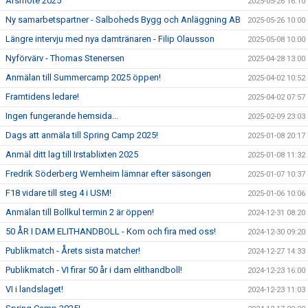
Årsmöte 2025
2025-05-26 16:10
Ny samarbetspartner - Salboheds Bygg och Anläggning AB
2025-05-26 10:00
Längre intervju med nya damtränaren - Filip Olausson
2025-05-08 10:00
Nyförvärv - Thomas Stenersen
2025-04-28 13:00
Anmälan till Summercamp 2025 öppen!
2025-04-02 10:52
Framtidens ledare!
2025-04-02 07:57
Ingen fungerande hemsida...
2025-02-09 23:03
Dags att anmäla till Spring Camp 2025!
2025-01-08 20:17
Anmäl ditt lag till Irstablixten 2025
2025-01-08 11:32
Fredrik Söderberg Wernheim lämnar efter säsongen
2025-01-07 10:37
F18 vidare till steg 4 i USM!
2025-01-06 10:06
Anmälan till Bollkul termin 2 är öppen!
2024-12-31 08:20
50 ÅR I DAM ELITHANDBOLL - Kom och fira med oss!
2024-12-30 09:20
Publikmatch - Årets sista matcher!
2024-12-27 14:33
Publikmatch - VI firar 50 år i dam elithandboll!
2024-12-23 16:00
VI i landslaget!
2024-12-23 11:03