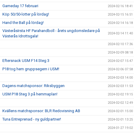
Gameday 17 februari
2024-02-16 18:41
Köp 50/50-lotter på lördag!
2024-02-15 16:51
Hand the Ball på lördag!
2024-02-14 16:18
VästeråsIrsta HF Parahandboll - årets ungdomsledare på
2024-02-14 11:40
Västerås Idrottsgala!
2024-02-10 17:36
2024-02-09 08:18
Eftersnack USM F14 Steg 3
2024-02-07 15:47
P18 tog hem gruppsegern i USM!
2024-02-06 07:58
2024-02-03 14:00
Dagens matchsponsor: Riksbyggen
2024-02-03 11:53
USM P18 Steg 3 på hemmaplan!
2024-02-02 19:15
2024-02-02 12:49
Kvällens matchsponsor: BLR Redovisning AB
2024-02-01 15:00
Tuna Entreprenad - ny guldpartner!
2024-02-01 13:25
2024-01-27 19:02