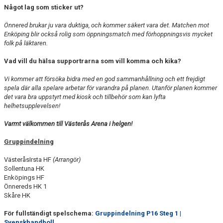
Något lag som sticker ut?
Önnered brukar ju vara duktiga, och kommer säkert vara det. Matchen mot
Enköping blir också rolig som öppningsmatch med förhoppningsvis mycket
folk på läktaren.
Vad vill du hälsa supportrarna som vill komma och kika?
Vi kommer att försöka bidra med en god sammanhållning och ett frejdigt
spela där alla spelare arbetar för varandra på planen. Utanför planen kommer
det vara bra uppstyrt med kiosk och tillbehör som kan lyfta
helhetsupplevelsen!
Varmt välkommen till Västerås Arena i helgen!
Gruppindelning
VästeråsIrsta HF
(Arrangör)
Sollentuna HK
Enköpings HF
Önnereds HK 1
Skåre HK
För fullständigt spelschema:
Gruppindelning P16 Steg 1 |
Svenskhandboll