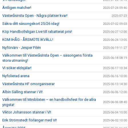
Äntligen matcher!
2025-07-24 09:46
Västeråsirsta Open - Några platser kvar!
2025-07-23
Säkra ditt säsongskort 25/26 idag!
2025-07-02 09:03
Köp Handbollsligan Live till rabatterat pris!
2025-06-27 12:00
KOM IHÅG - ÅRSMÖTE IKVÄLL!
2025-06-24 13:05
Nyförvärv - Jesper Filén
2025-06-19 11:27
Välkommen till VästeråsIrsta Open – säsongens första
2025-06-18 08:19
stora utmaning!
VI söker eldsjälar!
2025-06-17 10:34
Nyfolierad arena
2025-06-16 10:00
VästeråsIrsta HF omorganiserar
2025-06-13 14:30
Albin Sälling stannar i VI!
2025-06-06 12:00
Välkommen till Miniblixten – en handbollsfest för de allra
2025-06-06 08:40
yngsta!
Viktor Johansson stannar i VI!
2025-06-04 10:00
Erik Strömstedt förlänger med VI!
2025-06-02 10:00