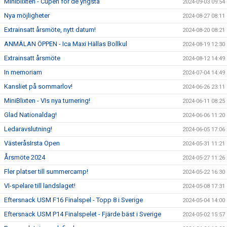
Miniblixten - Cupen för de yngsta
2024-09-03 09:54
Nya möjligheter
2024-08-27 08:11
Extrainsatt årsmöte, nytt datum!
2024-08-20 08:21
ANMÄLAN ÖPPEN - Ica Maxi Hällas Bollkul
2024-08-19 12:30
Extrainsatt årsmöte
2024-08-12 14:49
In memoriam
2024-07-04 14:49
Kansliet på sommarlov!
2024-06-26 23:11
MiniBlixten - VIs nya turnering!
2024-06-11 08:25
Glad Nationaldag!
2024-06-06 11:20
Ledaravslutning!
2024-06-05 17:06
VästeråsIrsta Open
2024-05-31 11:21
Årsmöte 2024
2024-05-27 11:26
Fler platser till summercamp!
2024-05-22 16:30
VI-spelare till landslaget!
2024-05-08 17:31
Eftersnack USM F16 Finalspel - Topp 8 i Sverige
2024-05-04 14:00
Eftersnack USM P14 Finalspelet - Fjärde bäst i Sverige
2024-05-02 15:57