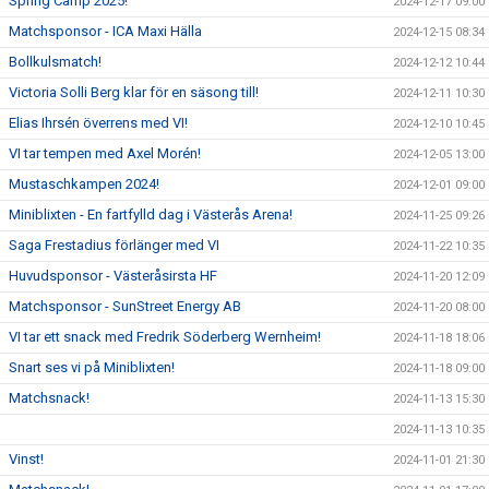
Spring Camp 2025!
2024-12-17 09:00
Matchsponsor - ICA Maxi Hälla
2024-12-15 08:34
Bollkulsmatch!
2024-12-12 10:44
Victoria Solli Berg klar för en säsong till!
2024-12-11 10:30
Elias Ihrsén överrens med VI!
2024-12-10 10:45
VI tar tempen med Axel Morén!
2024-12-05 13:00
Mustaschkampen 2024!
2024-12-01 09:00
Miniblixten - En fartfylld dag i Västerås Arena!
2024-11-25 09:26
Saga Frestadius förlänger med VI
2024-11-22 10:35
Huvudsponsor - Västeråsirsta HF
2024-11-20 12:09
Matchsponsor - SunStreet Energy AB
2024-11-20 08:00
VI tar ett snack med Fredrik Söderberg Wernheim!
2024-11-18 18:06
Snart ses vi på Miniblixten!
2024-11-18 09:00
Matchsnack!
2024-11-13 15:30
2024-11-13 10:35
Vinst!
2024-11-01 21:30