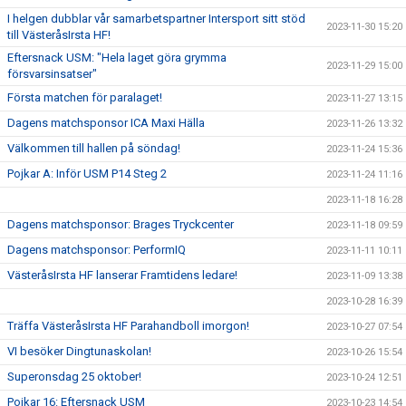
I helgen dubblar vår samarbetspartner Intersport sitt stöd
2023-11-30 15:20
till VästeråsIrsta HF!
Eftersnack USM: "Hela laget göra grymma
2023-11-29 15:00
försvarsinsatser"
Första matchen för paralaget!
2023-11-27 13:15
Dagens matchsponsor ICA Maxi Hälla
2023-11-26 13:32
Välkommen till hallen på söndag!
2023-11-24 15:36
Pojkar A: Inför USM P14 Steg 2
2023-11-24 11:16
2023-11-18 16:28
Dagens matchsponsor: Brages Tryckcenter
2023-11-18 09:59
Dagens matchsponsor: PerformIQ
2023-11-11 10:11
VästeråsIrsta HF lanserar Framtidens ledare!
2023-11-09 13:38
2023-10-28 16:39
Träffa VästeråsIrsta HF Parahandboll imorgon!
2023-10-27 07:54
VI besöker Dingtunaskolan!
2023-10-26 15:54
Superonsdag 25 oktober!
2023-10-24 12:51
Pojkar 16: Eftersnack USM
2023-10-23 14:54