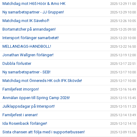
Matchdag mot H65 Höör & Amo HK
2025-12-29 11:00
Ny samarbetspartner - JJ Gruppen!
2025-12-29 10:00
Matchdag mot IK Sävehof!
2025-12-26 10:05
Bortamatcher på annandagen!
2025-12-25 09:50
Intersport förlänger samarbetet!
2025-12-23 10:00
MELLANDAGS-HANDBOLL!
2025-12-22 16:50
Jonathan Wallgren förlänger!
2025-12-19 12:00
Dubbla förluster
2025-12-17 22:51
Ny samarbetspartner - SEB!
2025-12-17 10:00
Matchdag mot Önnereds HK och IFK Skövde!
2025-12-17 10:00
Familjefest imorgon!
2025-12-16 16:49
Anmälan öppen till Spring Camp 2026!
2025-12-15 15:45
Julklappsdagar på Intersport!
2025-12-15 11:23
Familjefest i arenan!
2025-12-14 13:49
Ida Rosenback förlänger!
2025-12-12 14:10
Sista chansen att följa med i supporterbussen!
2025-12-09 15:06