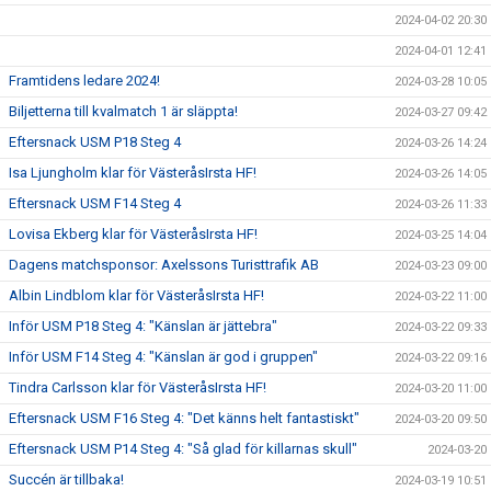
2024-04-02 20:30
2024-04-01 12:41
Framtidens ledare 2024!
2024-03-28 10:05
Biljetterna till kvalmatch 1 är släppta!
2024-03-27 09:42
Eftersnack USM P18 Steg 4
2024-03-26 14:24
Isa Ljungholm klar för VästeråsIrsta HF!
2024-03-26 14:05
Eftersnack USM F14 Steg 4
2024-03-26 11:33
Lovisa Ekberg klar för VästeråsIrsta HF!
2024-03-25 14:04
Dagens matchsponsor: Axelssons Turisttrafik AB
2024-03-23 09:00
Albin Lindblom klar för VästeråsIrsta HF!
2024-03-22 11:00
Inför USM P18 Steg 4: "Känslan är jättebra"
2024-03-22 09:33
Inför USM F14 Steg 4: "Känslan är god i gruppen"
2024-03-22 09:16
Tindra Carlsson klar för VästeråsIrsta HF!
2024-03-20 11:00
Eftersnack USM F16 Steg 4: "Det känns helt fantastiskt"
2024-03-20 09:50
Eftersnack USM P14 Steg 4: "Så glad för killarnas skull"
2024-03-20
Succén är tillbaka!
2024-03-19 10:51