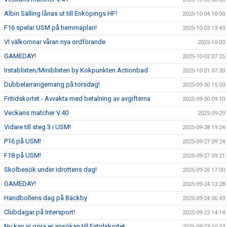
Albin Sälling lånas ut till Enköpings HF!
2025-10-04 10:00
F16 spelar USM på hemmaplan!
2025-10-03 13:49
VI välkomnar våran nya ordförande
2025-10-03
GAMEDAY!
2025-10-02 07:25
Irstablixten/Miniblixten by Kokpunkten Actionbad
2025-10-01 07:30
Dubbelarrangemang på torsdag!
2025-09-30 15:00
Fritidskortet - Avvakta med betalning av avgifterna
2025-09-30 09:10
Veckans matcher V.40
2025-09-29
Vidare till steg 3 i USM!
2025-09-28 19:24
P16 på USM!
2025-09-27 09:24
F18 på USM!
2025-09-27 09:21
Skolbesök under idrottens dag!
2025-09-26 17:00
GAMEDAY!
2025-09-24 13:28
Handbollens dag på Bäckby
2025-09-24 06:43
Clubdagar på Intersport!
2025-09-23 14:14
Nu kan ni göra er ansökan till Fritidskortet
2025-09-23 10:53