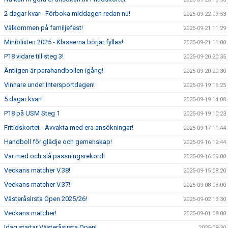
2 dagar kvar - Förboka middagen redan nu!
2025-09-22 09:53
Välkommen på familjefest!
2025-09-21 11:29
Miniblixten 2025 - Klasserna börjar fyllas!
2025-09-21 11:00
P18 vidare till steg 3!
2025-09-20 20:35
Äntligen är parahandbollen igång!
2025-09-20 20:30
Vinnare under Intersportdagen!
2025-09-19 16:25
5 dagar kvar!
2025-09-19 14:08
P18 på USM Steg 1
2025-09-19 10:23
Fritidskortet - Avvakta med era ansökningar!
2025-09-17 11:44
Handboll för glädje och gemenskap!
2025-09-16 12:44
Var med och slå passningsrekord!
2025-09-16 09:00
Veckans matcher V.38!
2025-09-15 08:20
Veckans matcher V.37!
2025-09-08 08:00
VästeråsIrsta Open 2025/26!
2025-09-02 13:30
Veckans matcher!
2025-09-01 08:00
Idag startar Västeråsirsta Open!
2025-08-30