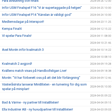
Para avslutning och finals
2024-04-26 12:00
Inför USM Finalspel F16 "Vi är supertaggade på helgen"
2024-04-25 10:00
Inför USM Finalspel P14 "Känslan är väldigt god"
2024-04-24 10:00
Medlemsdagar på Intersport!
2024-04-23 11:25
Kempa Final4
2024-04-12 15:22
VI spelar Para Finals!
2024-04-11 08:00
2024-04-10 21:46
Axel Morén inför kvalmatch 3
2024-04-10 14:22
2024-04-10 08:10
Kvalmatch 2 avgjord!
2024-04-09 19:28
Kvällens match visas på Handbollsligan Live!
2024-04-09 18:38
Morén: "Vi har förberett oss på att det blir förlängning"
2024-04-09 12:46
VästeråsIrsta lanserar MiniBlixten - en turnering för dig som
2024-04-05 10:00
spelar på miniplan!
2024-04-05 09:22
Bad & Värme - ny partner till IrstaBlixten!
2024-04-04 09:15
Ella Industrier AB - ny huvudpartner till IrstaBlixten!
2024-04-03 09:03