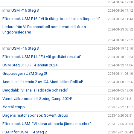
2024-01-26 17:30
Inför USM P16 Steg 3
2024-01-26 17:12
Eftersnack USM F16: "Vi är riktigt bra när alla stämplar in"
2024-01-23 11:43
Ledare från VI Parahandboll nominerade till årets
2024-01-23 08:52
ungdomsledare!
2024-01-20 17:52
Inför USM F16 Steg 3
2024-01-19 15:10
Eftersnack USM P14: "Ett väl godkänt resultat"
2024-01-18 10:23
USM Steg 3: 13 - 14 januari 2024
2024-01-12 14:06
Gruppseger i USM Steg 3!
2024-01-11 08:10
Anmäl er till termin 2 av ICA Maxi Hällas Bollkul!
2024-01-08 16:26
Bergdahl: "Vi är alla laddade och redo"
2024-01-05 12:00
Varmt välkommen till Spring Camp 2024!
2024-01-02 11:31
#viställerupp
2023-12-22 11:57
Dagens matchsponsor: SoVent Group
2023-12-20 08:51
Eftersnack USM: "Vi klarar att spela jämna matcher"
2023-12-05 09:04
F09: Inför USM F14 Steg 2
2023-12-01 08:49