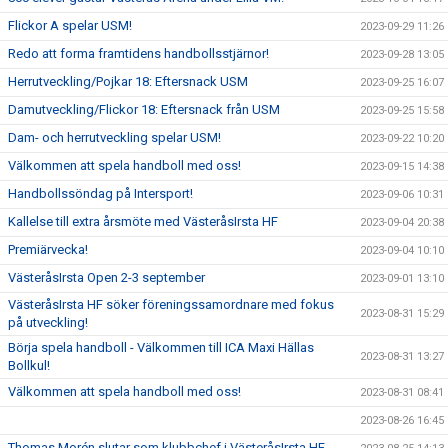
Flickor A spelar USM!
2023-09-29 11:26
Redo att forma framtidens handbollsstjärnor!
2023-09-28 13:05
Herrutveckling/Pojkar 18: Eftersnack USM
2023-09-25 16:07
Damutveckling/Flickor 18: Eftersnack från USM
2023-09-25 15:58
Dam- och herrutveckling spelar USM!
2023-09-22 10:20
Välkommen att spela handboll med oss!
2023-09-15 14:38
Handbollssöndag på Intersport!
2023-09-06 10:31
Kallelse till extra årsmöte med VästeråsIrsta HF
2023-09-04 20:38
Premiärvecka!
2023-09-04 10:10
VästeråsIrsta Open 2-3 september
2023-09-01 13:10
VästeråsIrsta HF söker föreningssamordnare med fokus
2023-08-31 15:29
på utveckling!
Börja spela handboll - Välkommen till ICA Maxi Hällas
2023-08-31 13:27
Bollkul!
Välkommen att spela handboll med oss!
2023-08-31 08:41
2023-08-26 16:45
Thomas Morén slutar som klubbchef i VästeråsIrsta HF