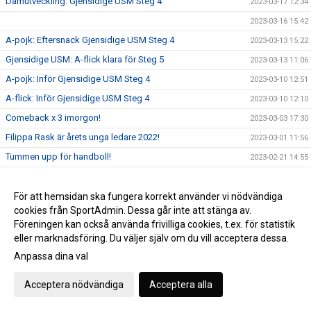
Damutveckling: Gjensidige USM Steg 4
2023-03-17 12:34
2023-03-16 15:42
A-pojk: Eftersnack Gjensidige USM Steg 4
2023-03-13 15:22
Gjensidige USM: A-flick klara för Steg 5
2023-03-13 11:06
A-pojk: Inför Gjensidige USM Steg 4
2023-03-10 12:51
A-flick: Inför Gjensidige USM Steg 4
2023-03-10 12:10
Comeback x 3 imorgon!
2023-03-03 17:30
Filippa Rask är årets unga ledare 2022!
2023-03-01 11:56
Tummen upp för handboll!
2023-02-21 14:55
VästeråsIrsta HF P10 matchades mot Täby!
2023-02-20 15:52
Dagens matchsponsor: BLR Redovisning AB
För att hemsidan ska fungera korrekt använder vi nödvändiga
2023-02-18 13:05
cookies från SportAdmin. Dessa går inte att stänga av.
GAMEDAY
2023-02-18 09:10
Föreningen kan också använda frivilliga cookies, t.ex. för statistik
Handbollsfest i Västerås Arena!
2023-02-14 15:29
eller marknadsföring. Du väljer själv om du vill acceptera dessa.
F08: Eftersnack Gjensidige USM Steg 3
2023-02-09 15:25
Anpassa dina val
Gjensidige USM Steg 3 P18
2023-02-08 16:14
Acceptera nödvändiga
Acceptera alla
En fantastisk premiär!
2023-02-05 12:35