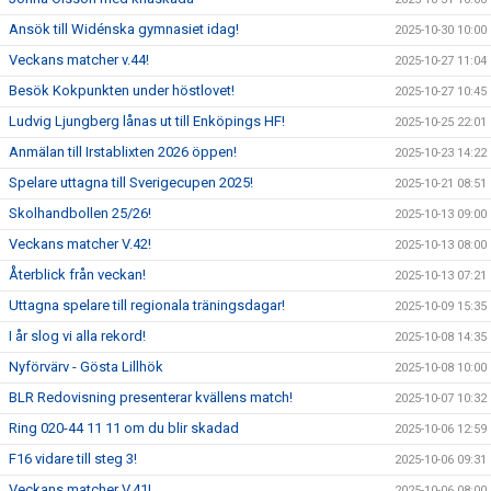
Ansök till Widénska gymnasiet idag!
2025-10-30 10:00
Veckans matcher v.44!
2025-10-27 11:04
Besök Kokpunkten under höstlovet!
2025-10-27 10:45
Ludvig Ljungberg lånas ut till Enköpings HF!
2025-10-25 22:01
Anmälan till Irstablixten 2026 öppen!
2025-10-23 14:22
Spelare uttagna till Sverigecupen 2025!
2025-10-21 08:51
Skolhandbollen 25/26!
2025-10-13 09:00
Veckans matcher V.42!
2025-10-13 08:00
Återblick från veckan!
2025-10-13 07:21
Uttagna spelare till regionala träningsdagar!
2025-10-09 15:35
I år slog vi alla rekord!
2025-10-08 14:35
Nyförvärv - Gösta Lillhök
2025-10-08 10:00
BLR Redovisning presenterar kvällens match!
2025-10-07 10:32
Ring 020-44 11 11 om du blir skadad
2025-10-06 12:59
F16 vidare till steg 3!
2025-10-06 09:31
Veckans matcher V.41!
2025-10-06 08:00