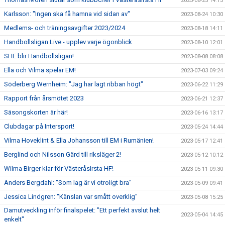
2023-08-25 14:13
Karlsson: "Ingen ska få hamna vid sidan av"
2023-08-24 10:30
Medlems- och träningsavgifter 2023/2024
2023-08-18 14:11
Handbollsligan Live - upplev varje ögonblick
2023-08-10 12:01
SHE blir Handbollsligan!
2023-08-08 08:08
Ella och Vilma spelar EM!
2023-07-03 09:24
Söderberg Wernheim: "Jag har lagt ribban högt"
2023-06-22 11:29
Rapport från årsmötet 2023
2023-06-21 12:37
Säsongskorten är här!
2023-06-16 13:17
Clubdagar på Intersport!
2023-05-24 14:44
Vilma Hoveklint & Ella Johansson till EM i Rumänien!
2023-05-17 12:41
Berglind och Nilsson Gärd till riksläger 2!
2023-05-12 10:12
Wilma Birger klar för VästeråsIrsta HF!
2023-05-11 09:30
Anders Bergdahl: "Som lag är vi otroligt bra"
2023-05-09 09:41
Jessica Lindgren: "Känslan var smått overklig"
2023-05-08 15:25
Damutveckling inför finalspelet: "Ett perfekt avslut helt
2023-05-04 14:45
enkelt"