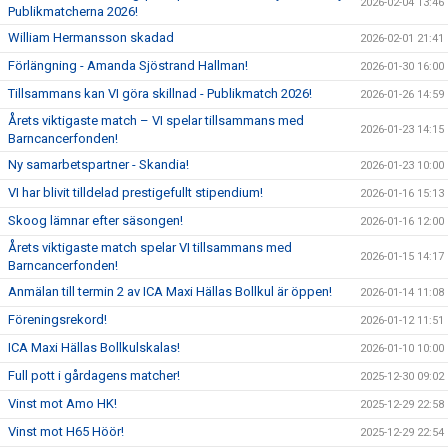
2026-02-04 13:46
Publikmatcherna 2026!
William Hermansson skadad
2026-02-01 21:41
Förlängning - Amanda Sjöstrand Hallman!
2026-01-30 16:00
Tillsammans kan VI göra skillnad - Publikmatch 2026!
2026-01-26 14:59
Årets viktigaste match – VI spelar tillsammans med
2026-01-23 14:15
Barncancerfonden!
Ny samarbetspartner - Skandia!
2026-01-23 10:00
VI har blivit tilldelad prestigefullt stipendium!
2026-01-16 15:13
Skoog lämnar efter säsongen!
2026-01-16 12:00
Årets viktigaste match spelar VI tillsammans med
2026-01-15 14:17
Barncancerfonden!
Anmälan till termin 2 av ICA Maxi Hällas Bollkul är öppen!
2026-01-14 11:08
Föreningsrekord!
2026-01-12 11:51
ICA Maxi Hällas Bollkulskalas!
2026-01-10 10:00
Full pott i gårdagens matcher!
2025-12-30 09:02
Vinst mot Amo HK!
2025-12-29 22:58
Vinst mot H65 Höör!
2025-12-29 22:54