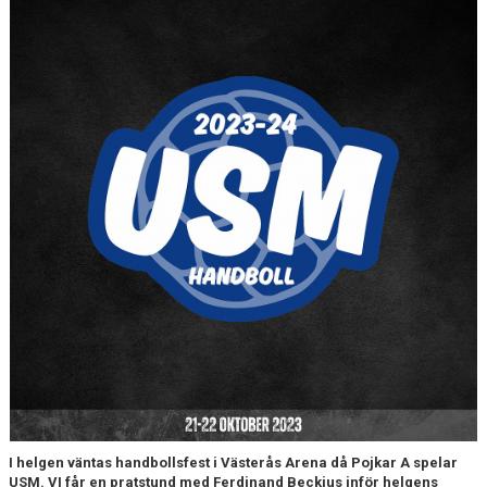
I helgen väntas handbollsfest i Västerås Arena då Pojkar A spelar
USM. VI får en pratstund med Ferdinand Beckius inför helgens