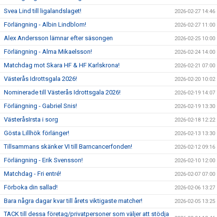
Svea Lind till ligalandslaget!
2026-02-27 14:46
Förlängning - Albin Lindblom!
2026-02-27 11:00
Alex Andersson lämnar efter säsongen
2026-02-25 10:00
Förlängning - Alma Mikaelsson!
2026-02-24 14:00
Matchdag mot Skara HF & HF Karlskrona!
2026-02-21 07:00
Västerås Idrottsgala 2026!
2026-02-20 10:02
Nominerade till Västerås Idrottsgala 2026!
2026-02-19 14:07
Förlängning - Gabriel Snis!
2026-02-19 13:30
VästeråsIrsta i sorg
2026-02-18 12:22
Gösta Lillhök förlänger!
2026-02-13 13:30
Tillsammans skänker VI till Barncancerfonden!
2026-02-12 09:16
Förlängning - Erik Svensson!
2026-02-10 12:00
Matchdag - Fri entré!
2026-02-07 07:00
Förboka din sallad!
2026-02-06 13:27
Bara några dagar kvar till årets viktigaste matcher!
2026-02-05 13:25
TACK till dessa företag/privatpersoner som väljer att stödja