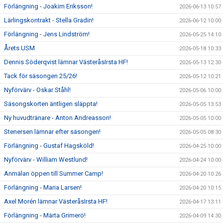
Förlängning - Joakim Eriksson!
2026-06-13 10:57
Lärlingskontrakt - Stella Gradin!
2026-06-12 10:00
Förlängning - Jens Lindström!
2026-05-25 14:10
Årets USM
2026-05-18 10:33
Dennis Söderqvist lämnar VästeråsIrsta HF!
2026-05-13 12:30
Tack för säsongen 25/26!
2026-05-12 10:21
Nyförvärv - Oskar Ståhl!
2026-05-06 10:00
Säsongskorten äntligen släppta!
2026-05-05 13:53
Ny huvudtränare - Anton Andreasson!
2026-05-05 10:00
Stenersen lämnar efter säsongen!
2026-05-05 08:30
Förlängning - Gustaf Hagsköld!
2026-04-25 10:00
Nyförvärv - William Westlund!
2026-04-24 10:00
Anmälan öppen till Summer Camp!
2026-04-20 10:26
Förlängning - Maria Larsen!
2026-04-20 10:15
Axel Morén lämnar VästeråsIrsta HF!
2026-04-17 13:11
Förlängning - Märta Grimerö!
2026-04-09 14:30