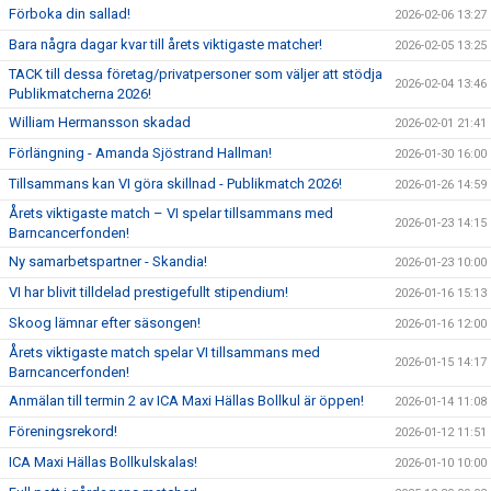
Förboka din sallad!
2026-02-06 13:27
Bara några dagar kvar till årets viktigaste matcher!
2026-02-05 13:25
TACK till dessa företag/privatpersoner som väljer att stödja
2026-02-04 13:46
Publikmatcherna 2026!
William Hermansson skadad
2026-02-01 21:41
Förlängning - Amanda Sjöstrand Hallman!
2026-01-30 16:00
Tillsammans kan VI göra skillnad - Publikmatch 2026!
2026-01-26 14:59
Årets viktigaste match – VI spelar tillsammans med
2026-01-23 14:15
Barncancerfonden!
Ny samarbetspartner - Skandia!
2026-01-23 10:00
VI har blivit tilldelad prestigefullt stipendium!
2026-01-16 15:13
Skoog lämnar efter säsongen!
2026-01-16 12:00
Årets viktigaste match spelar VI tillsammans med
2026-01-15 14:17
Barncancerfonden!
Anmälan till termin 2 av ICA Maxi Hällas Bollkul är öppen!
2026-01-14 11:08
Föreningsrekord!
2026-01-12 11:51
ICA Maxi Hällas Bollkulskalas!
2026-01-10 10:00