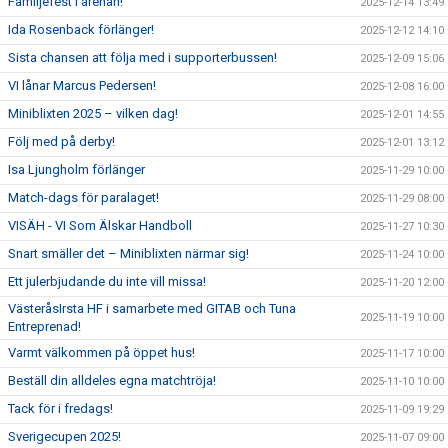
Familjefest i arenan!
2025-12-14 13:49
Ida Rosenback förlänger!
2025-12-12 14:10
Sista chansen att följa med i supporterbussen!
2025-12-09 15:06
VI lånar Marcus Pedersen!
2025-12-08 16:00
Miniblixten 2025 – vilken dag!
2025-12-01 14:55
Följ med på derby!
2025-12-01 13:12
Isa Ljungholm förlänger
2025-11-29 10:00
Match-dags för paralaget!
2025-11-29 08:00
VISÄH - VI Som Älskar Handboll
2025-11-27 10:30
Snart smäller det – Miniblixten närmar sig!
2025-11-24 10:00
Ett julerbjudande du inte vill missa!
2025-11-20 12:00
VästeråsIrsta HF i samarbete med GITAB och Tuna
2025-11-19 10:00
Entreprenad!
Varmt välkommen på öppet hus!
2025-11-17 10:00
Beställ din alldeles egna matchtröja!
2025-11-10 10:00
Tack för i fredags!
2025-11-09 19:29
Sverigecupen 2025!
2025-11-07 09:00