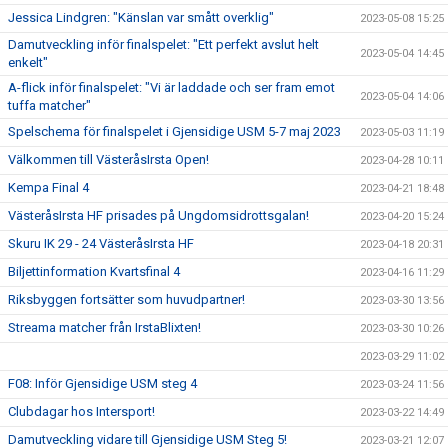
Jessica Lindgren: "Känslan var smått overklig"
2023-05-08 15:25
Damutveckling inför finalspelet: "Ett perfekt avslut helt
2023-05-04 14:45
enkelt"
A-flick inför finalspelet: "Vi är laddade och ser fram emot
2023-05-04 14:06
tuffa matcher"
Spelschema för finalspelet i Gjensidige USM 5-7 maj 2023
2023-05-03 11:19
Välkommen till VästeråsIrsta Open!
2023-04-28 10:11
Kempa Final 4
2023-04-21 18:48
VästeråsIrsta HF prisades på Ungdomsidrottsgalan!
2023-04-20 15:24
Skuru IK 29 - 24 VästeråsIrsta HF
2023-04-18 20:31
Biljettinformation Kvartsfinal 4
2023-04-16 11:29
Riksbyggen fortsätter som huvudpartner!
2023-03-30 13:56
Streama matcher från IrstaBlixten!
2023-03-30 10:26
2023-03-29 11:02
F08: Inför Gjensidige USM steg 4
2023-03-24 11:56
Clubdagar hos Intersport!
2023-03-22 14:49
Damutveckling vidare till Gjensidige USM Steg 5!
2023-03-21 12:07