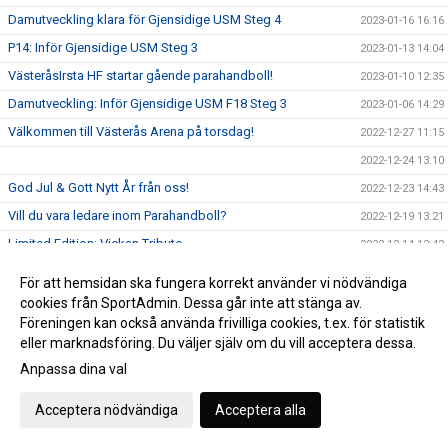
Damutveckling klara för Gjensidige USM Steg 4
2023-01-16 16:16
P14: Inför Gjensidige USM Steg 3
2023-01-13 14:04
VästeråsIrsta HF startar gående parahandboll!
2023-01-10 12:35
Damutveckling: Inför Gjensidige USM F18 Steg 3
2023-01-06 14:29
Välkommen till Västerås Arena på torsdag!
2022-12-27 11:15
2022-12-24 13:10
God Jul & Gott Nytt År från oss!
2022-12-23 14:43
Vill du vara ledare inom Parahandboll?
2022-12-19 13:21
Limited Edition: Vickan Tribute
2022-12-14 12:42
VI hyllar Vickan!
2022-12-13 11:37
För att hemsidan ska fungera korrekt använder vi nödvändiga
Erbjudande från Intersport!
2022-12-13 11:03
cookies från SportAdmin. Dessa går inte att stänga av.
Föreningen kan också använda frivilliga cookies, t.ex. för statistik
F08: "Vi ser fram emot utmaningen i helgen"
2022-12-02 11:48
eller marknadsföring. Du väljer själv om du vill acceptera dessa.
P14: "Vi har duktiga killar som kämpar hårt tillsammans"
2022-12-01 12:31
Anpassa dina val
P11 träffar Claes Hellgren!
2022-12-01 11:41
Acceptera nödvändiga
Acceptera alla
Dagens matchsponsor: Axelssons
2022-11-30 12:00
Välkommen tillbaka, Mattias!
2022-11-29 12:00