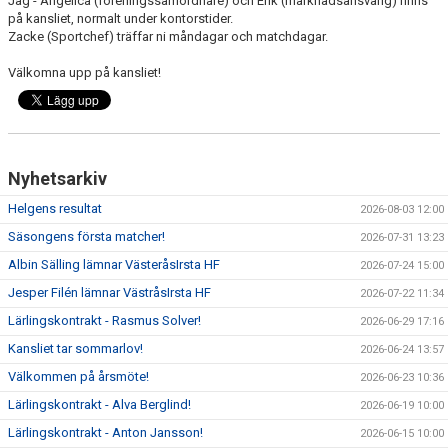
Jag - Angelica (föreningssamordnare) och Erik (marknadsansvarig) finns
på kansliet, normalt under kontorstider.
Zacke (Sportchef) träffar ni måndagar och matchdagar.
Välkomna upp på kansliet!
Nyhetsarkiv
Helgens resultat
2026-08-03 12:00
Säsongens första matcher!
2026-07-31 13:23
Albin Sälling lämnar VästeråsIrsta HF
2026-07-24 15:00
Jesper Filén lämnar VästråsIrsta HF
2026-07-22 11:34
Lärlingskontrakt - Rasmus Solver!
2026-06-29 17:16
Kansliet tar sommarlov!
2026-06-24 13:57
Välkommen på årsmöte!
2026-06-23 10:36
Lärlingskontrakt - Alva Berglind!
2026-06-19 10:00
Lärlingskontrakt - Anton Jansson!
2026-06-15 10:00