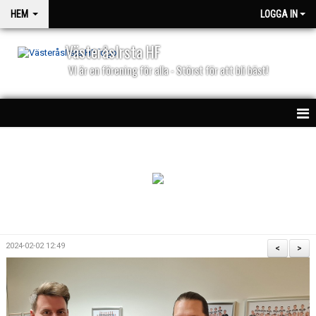
HEM
LOGGA IN
VästeråsIrsta HF
VI är en förening för alla - Störst för att bli bäst!
HEM
NYHETER
PARTNERS
KALENDER
2024-02-02 12:49
<
>
MATCHER