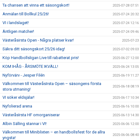
Ta chansen att vinna ett säsongskort!
2025-07-28 07:51
Anmälan till Bollkul 25/26!
2025-07-24 20:32
VI i landslaget!
2025-07-24 12:16
Äntligen matcher!
2025-07-24 09:46
Västeråsirsta Open - Några platser kvar!
2025-07-23
Säkra ditt säsongskort 25/26 idag!
2025-07-02 09:03
Köp Handbollsligan Live till rabatterat pris!
2025-06-27 12:00
KOM IHÅG - ÅRSMÖTE IKVÄLL!
2025-06-24 13:05
Nyförvärv - Jesper Filén
2025-06-19 11:27
Välkommen till VästeråsIrsta Open – säsongens första
2025-06-18 08:19
stora utmaning!
VI söker eldsjälar!
2025-06-17 10:34
Nyfolierad arena
2025-06-16 10:00
VästeråsIrsta HF omorganiserar
2025-06-13 14:30
Albin Sälling stannar i VI!
2025-06-06 12:00
Välkommen till Miniblixten – en handbollsfest för de allra
2025-06-06 08:40
yngsta!