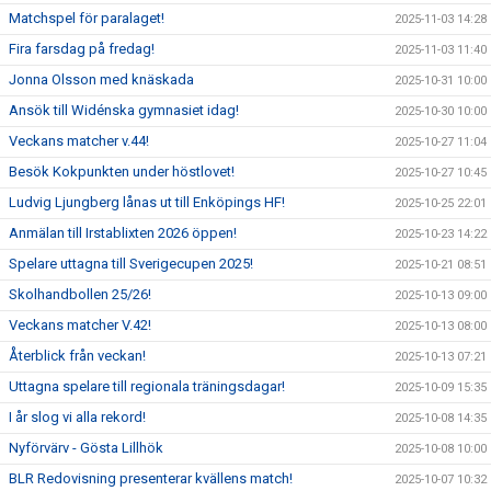
Matchspel för paralaget!
2025-11-03 14:28
Fira farsdag på fredag!
2025-11-03 11:40
Jonna Olsson med knäskada
2025-10-31 10:00
Ansök till Widénska gymnasiet idag!
2025-10-30 10:00
Veckans matcher v.44!
2025-10-27 11:04
Besök Kokpunkten under höstlovet!
2025-10-27 10:45
Ludvig Ljungberg lånas ut till Enköpings HF!
2025-10-25 22:01
Anmälan till Irstablixten 2026 öppen!
2025-10-23 14:22
Spelare uttagna till Sverigecupen 2025!
2025-10-21 08:51
Skolhandbollen 25/26!
2025-10-13 09:00
Veckans matcher V.42!
2025-10-13 08:00
Återblick från veckan!
2025-10-13 07:21
Uttagna spelare till regionala träningsdagar!
2025-10-09 15:35
I år slog vi alla rekord!
2025-10-08 14:35
Nyförvärv - Gösta Lillhök
2025-10-08 10:00
BLR Redovisning presenterar kvällens match!
2025-10-07 10:32