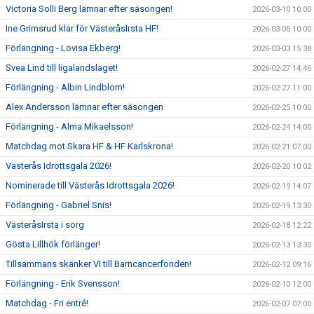
Victoria Solli Berg lämnar efter säsongen!
2026-03-10 10:00
Ine Grimsrud klar för VästeråsIrsta HF!
2026-03-05 10:00
Förlängning - Lovisa Ekberg!
2026-03-03 15:38
Svea Lind till ligalandslaget!
2026-02-27 14:46
Förlängning - Albin Lindblom!
2026-02-27 11:00
Alex Andersson lämnar efter säsongen
2026-02-25 10:00
Förlängning - Alma Mikaelsson!
2026-02-24 14:00
Matchdag mot Skara HF & HF Karlskrona!
2026-02-21 07:00
Västerås Idrottsgala 2026!
2026-02-20 10:02
Nominerade till Västerås Idrottsgala 2026!
2026-02-19 14:07
Förlängning - Gabriel Snis!
2026-02-19 13:30
VästeråsIrsta i sorg
2026-02-18 12:22
Gösta Lillhök förlänger!
2026-02-13 13:30
Tillsammans skänker VI till Barncancerfonden!
2026-02-12 09:16
Förlängning - Erik Svensson!
2026-02-10 12:00
Matchdag - Fri entré!
2026-02-07 07:00