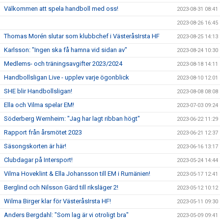
Välkommen att spela handboll med oss!
2023-08-31 08:41
2023-08-26 16:45
Thomas Morén slutar som klubbchef i VästeråsIrsta HF
2023-08-25 14:13
Karlsson: "Ingen ska få hamna vid sidan av"
2023-08-24 10:30
Medlems- och träningsavgifter 2023/2024
2023-08-18 14:11
Handbollsligan Live - upplev varje ögonblick
2023-08-10 12:01
SHE blir Handbollsligan!
2023-08-08 08:08
Ella och Vilma spelar EM!
2023-07-03 09:24
Söderberg Wernheim: "Jag har lagt ribban högt"
2023-06-22 11:29
Rapport från årsmötet 2023
2023-06-21 12:37
Säsongskorten är här!
2023-06-16 13:17
Clubdagar på Intersport!
2023-05-24 14:44
Vilma Hoveklint & Ella Johansson till EM i Rumänien!
2023-05-17 12:41
Berglind och Nilsson Gärd till riksläger 2!
2023-05-12 10:12
Wilma Birger klar för VästeråsIrsta HF!
2023-05-11 09:30
Anders Bergdahl: "Som lag är vi otroligt bra"
2023-05-09 09:41