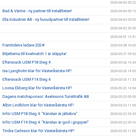
2024-04-05 09:22
Bad & Värme - ny partner till IrstaBlixten!
2024-04-04 09:15
Ella Industrier AB - ny huvudpartner till IrstaBlixten!
2024-04-03 09:03
2024-04-02 20:30
2024-04-01 12:41
Framtidens ledare 2024!
2024-03-28 10:05
Biljetterna till kvalmatch 1 är släppta!
2024-03-27 09:42
Eftersnack USM P18 Steg 4
2024-03-26 14:24
Isa Ljungholm klar för VästeråsIrsta HF!
2024-03-26 14:05
Eftersnack USM F14 Steg 4
2024-03-26 11:33
Lovisa Ekberg klar för VästeråsIrsta HF!
2024-03-25 14:04
Dagens matchsponsor: Axelssons Turisttrafik AB
2024-03-23 09:00
Albin Lindblom klar för VästeråsIrsta HF!
2024-03-22 11:00
Inför USM P18 Steg 4: "Känslan är jättebra"
2024-03-22 09:33
Inför USM F14 Steg 4: "Känslan är god i gruppen"
2024-03-22 09:16
Tindra Carlsson klar för VästeråsIrsta HF!
2024-03-20 11:00