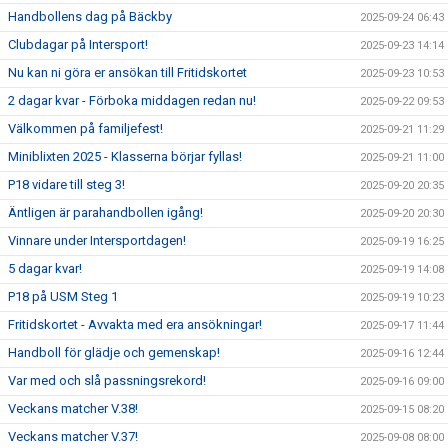
Handbollens dag på Bäckby
2025-09-24 06:43
Clubdagar på Intersport!
2025-09-23 14:14
Nu kan ni göra er ansökan till Fritidskortet
2025-09-23 10:53
2 dagar kvar - Förboka middagen redan nu!
2025-09-22 09:53
Välkommen på familjefest!
2025-09-21 11:29
Miniblixten 2025 - Klasserna börjar fyllas!
2025-09-21 11:00
P18 vidare till steg 3!
2025-09-20 20:35
Äntligen är parahandbollen igång!
2025-09-20 20:30
Vinnare under Intersportdagen!
2025-09-19 16:25
5 dagar kvar!
2025-09-19 14:08
P18 på USM Steg 1
2025-09-19 10:23
Fritidskortet - Avvakta med era ansökningar!
2025-09-17 11:44
Handboll för glädje och gemenskap!
2025-09-16 12:44
Var med och slå passningsrekord!
2025-09-16 09:00
Veckans matcher V.38!
2025-09-15 08:20
Veckans matcher V.37!
2025-09-08 08:00