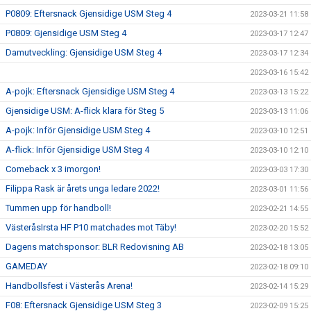
P0809: Eftersnack Gjensidige USM Steg 4
2023-03-21 11:58
P0809: Gjensidige USM Steg 4
2023-03-17 12:47
Damutveckling: Gjensidige USM Steg 4
2023-03-17 12:34
2023-03-16 15:42
A-pojk: Eftersnack Gjensidige USM Steg 4
2023-03-13 15:22
Gjensidige USM: A-flick klara för Steg 5
2023-03-13 11:06
A-pojk: Inför Gjensidige USM Steg 4
2023-03-10 12:51
A-flick: Inför Gjensidige USM Steg 4
2023-03-10 12:10
Comeback x 3 imorgon!
2023-03-03 17:30
Filippa Rask är årets unga ledare 2022!
2023-03-01 11:56
Tummen upp för handboll!
2023-02-21 14:55
VästeråsIrsta HF P10 matchades mot Täby!
2023-02-20 15:52
Dagens matchsponsor: BLR Redovisning AB
2023-02-18 13:05
GAMEDAY
2023-02-18 09:10
Handbollsfest i Västerås Arena!
2023-02-14 15:29
F08: Eftersnack Gjensidige USM Steg 3
2023-02-09 15:25