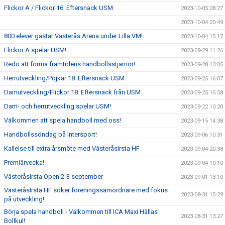
Flickor A / Flickor 16: Eftersnack USM
2023-10-05 08:27
2023-10-04 20:49
800 elever gästar Västerås Arena under Lilla VM!
2023-10-04 15:17
Flickor A spelar USM!
2023-09-29 11:26
Redo att forma framtidens handbollsstjärnor!
2023-09-28 13:05
Herrutveckling/Pojkar 18: Eftersnack USM
2023-09-25 16:07
Damutveckling/Flickor 18: Eftersnack från USM
2023-09-25 15:58
Dam- och herrutveckling spelar USM!
2023-09-22 10:20
Välkommen att spela handboll med oss!
2023-09-15 14:38
Handbollssöndag på Intersport!
2023-09-06 10:31
Kallelse till extra årsmöte med VästeråsIrsta HF
2023-09-04 20:38
Premiärvecka!
2023-09-04 10:10
VästeråsIrsta Open 2-3 september
2023-09-01 13:10
VästeråsIrsta HF söker föreningssamordnare med fokus
2023-08-31 15:29
på utveckling!
Börja spela handboll - Välkommen till ICA Maxi Hällas
2023-08-31 13:27
Bollkul!