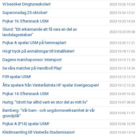
VI besöker Dingtunaskolan!
2023-10-26 15:54
Superonsdag 25 oktober!
2023-10-24 12:51
Pojkar 16: Eftersnack USM
2023-10-23 14:54
Ölund: “Ett erkännande att få vara en del av
2023-10-23 09:58
landslagsstaben”
Pojkar A spelar USM på hemmaplan!
2023-10-20 11:21
Högt tryck på anmälningar till IrstaBlixten!
2023-10-18 11:05
Dagens matchsponsor: Intersport
2023-10-15 11:33
Se våra matcher på Handboll Play!
2023-10-13 14:34
F09 spelar USM!
2023-10-13 12:13
Åtta spelare från VästeråsIrsta HF spelar Sverigecupen!
2023-10-12 15:26
Pojkar 14: Eftersnack USM
2023-10-09 16:32
Hurtig: "Idrott har alltid varit en stor del av mitt liv"
2023-10-07 08:00
Bamberg: "Vår barn - och ungdomsverksamhet är vår
2023-10-06 11:57
grundplåt"
Pojkar A (P14) spelar USM!
2023-10-06 10:39
Klädinsamling till Västerås Stadsmission!
2023-10-05 13:14