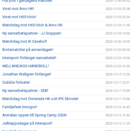
Full pott i gårdagens matcher!
2025-12-30 09:02
Vinst mot Amo HK!
2025-12-29 22:58
Vinst mot H65 Höör!
2025-12-29 22:54
Matchdag mot H65 Höör & Amo HK
2025-12-29 11:00
Ny samarbetspartner - JJ Gruppen!
2025-12-29 10:00
Matchdag mot IK Sävehof!
2025-12-26 10:05
Bortamatcher på annandagen!
2025-12-25 09:50
Intersport förlänger samarbetet!
2025-12-23 10:00
MELLANDAGS-HANDBOLL!
2025-12-22 16:50
Jonathan Wallgren förlänger!
2025-12-19 12:00
Dubbla förluster
2025-12-17 22:51
Ny samarbetspartner - SEB!
2025-12-17 10:00
Matchdag mot Önnereds HK och IFK Skövde!
2025-12-17 10:00
Familjefest imorgon!
2025-12-16 16:49
Anmälan öppen till Spring Camp 2026!
2025-12-15 15:45
Julklappsdagar på Intersport!
2025-12-15 11:23