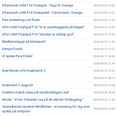
Eftersnack USM F16 Finalspel - Topp 8 i Sverige
2024-05-04 14:00
Eftersnack USM P14 Finalspelet - Fjärde bäst i Sverige
2024-05-02 15:57
Para avslutning och finals
2024-04-26 12:00
Inför USM Finalspel F16 "Vi är supertaggade på helgen"
2024-04-25 10:00
Inför USM Finalspel P14 "Känslan är väldigt god"
2024-04-24 10:00
Medlemsdagar på Intersport!
2024-04-23 11:25
Kempa Final4
2024-04-12 15:22
VI spelar Para Finals!
2024-04-11 08:00
2024-04-10 21:46
Axel Morén inför kvalmatch 3
2024-04-10 14:22
2024-04-10 08:10
Kvalmatch 2 avgjord!
2024-04-09 19:28
Kvällens match visas på Handbollsligan Live!
2024-04-09 18:38
Morén: "Vi har förberett oss på att det blir förlängning"
2024-04-09 12:46
VästeråsIrsta lanserar MiniBlixten - en turnering för dig som
2024-04-05 10:00
spelar på miniplan!