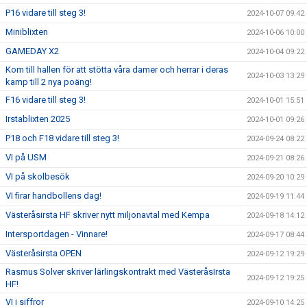
P16 vidare till steg 3!
2024-10-07 09:42
Miniblixten
2024-10-06 10:00
GAMEDAY X2
2024-10-04 09:22
Kom till hallen för att stötta våra damer och herrar i deras
2024-10-03 13:29
kamp till 2 nya poäng!
F16 vidare till steg 3!
2024-10-01 15:51
Irstablixten 2025
2024-10-01 09:26
P18 och F18 vidare till steg 3!
2024-09-24 08:22
VI på USM
2024-09-21 08:26
VI på skolbesök
2024-09-20 10:29
VI firar handbollens dag!
2024-09-19 11:44
Västeråsirsta HF skriver nytt miljonavtal med Kempa
2024-09-18 14:12
Intersportdagen - Vinnare!
2024-09-17 08:44
Västeråsirsta OPEN
2024-09-12 19:29
Rasmus Solver skriver lärlingskontrakt med VästeråsIrsta
2024-09-12 19:25
HF!
VI i siffror
2024-09-10 14:25