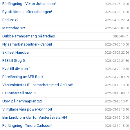
Förlängning - Viktor Johansson!
2026-04-08 10:00
Bytoft lämnar efter säsongen!
2026-04-06 14:00
Förlust x2
2026-04-03 22:54
Matchdag x2!
2026-04-03 07:00
Dubbelarrangemang på fredag!
2026-04-01
Ny samarbetspartner - Canon!
2026-03-30 10:00
Skillset Handball
2026-03-29 22:26
F18 till Steg 5!
2026-03-22 21:30
Kval till division 1!
2026-03-20 10:35
Föreläsning av SEB Bank!
2026-03-20 09:09
VästeråsIrsta HF i samarbete med GeBlod!
2026-03-16 10:00
P16 vidare till steg 5!
2026-03-16 09:37
USM på hemmaplan x2!
2026-03-13 13:41
VI hyllade våra power-kvinnor!
2026-03-13 13:40
Elin Lindblom klar för VästeråsIrsta HF!
2026-03-12 10:00
Förlängning - Tindra Carlsson!
2026-03-10 15:00