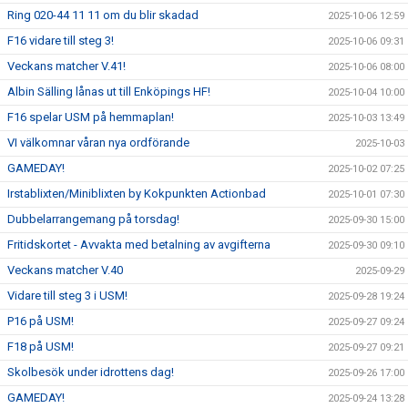
Ring 020-44 11 11 om du blir skadad
2025-10-06 12:59
F16 vidare till steg 3!
2025-10-06 09:31
Veckans matcher V.41!
2025-10-06 08:00
Albin Sälling lånas ut till Enköpings HF!
2025-10-04 10:00
F16 spelar USM på hemmaplan!
2025-10-03 13:49
VI välkomnar våran nya ordförande
2025-10-03
GAMEDAY!
2025-10-02 07:25
Irstablixten/Miniblixten by Kokpunkten Actionbad
2025-10-01 07:30
Dubbelarrangemang på torsdag!
2025-09-30 15:00
Fritidskortet - Avvakta med betalning av avgifterna
2025-09-30 09:10
Veckans matcher V.40
2025-09-29
Vidare till steg 3 i USM!
2025-09-28 19:24
P16 på USM!
2025-09-27 09:24
F18 på USM!
2025-09-27 09:21
Skolbesök under idrottens dag!
2025-09-26 17:00
GAMEDAY!
2025-09-24 13:28