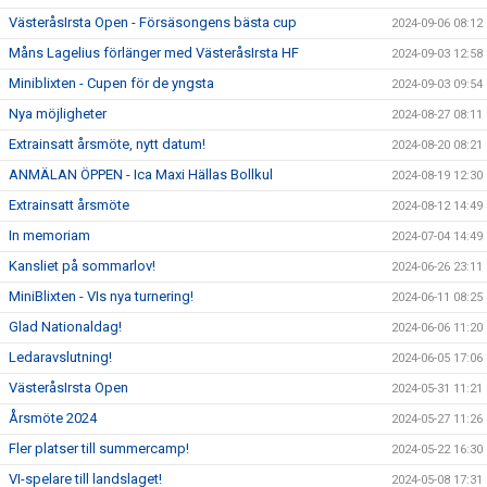
VästeråsIrsta Open - Försäsongens bästa cup
2024-09-06 08:12
Måns Lagelius förlänger med VästeråsIrsta HF
2024-09-03 12:58
Miniblixten - Cupen för de yngsta
2024-09-03 09:54
Nya möjligheter
2024-08-27 08:11
Extrainsatt årsmöte, nytt datum!
2024-08-20 08:21
ANMÄLAN ÖPPEN - Ica Maxi Hällas Bollkul
2024-08-19 12:30
Extrainsatt årsmöte
2024-08-12 14:49
In memoriam
2024-07-04 14:49
Kansliet på sommarlov!
2024-06-26 23:11
MiniBlixten - VIs nya turnering!
2024-06-11 08:25
Glad Nationaldag!
2024-06-06 11:20
Ledaravslutning!
2024-06-05 17:06
VästeråsIrsta Open
2024-05-31 11:21
Årsmöte 2024
2024-05-27 11:26
Fler platser till summercamp!
2024-05-22 16:30
VI-spelare till landslaget!
2024-05-08 17:31