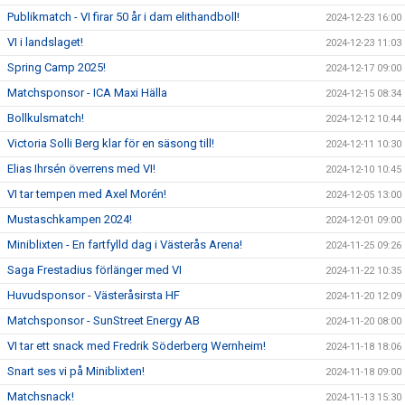
Publikmatch - VI firar 50 år i dam elithandboll!
2024-12-23 16:00
VI i landslaget!
2024-12-23 11:03
Spring Camp 2025!
2024-12-17 09:00
Matchsponsor - ICA Maxi Hälla
2024-12-15 08:34
Bollkulsmatch!
2024-12-12 10:44
Victoria Solli Berg klar för en säsong till!
2024-12-11 10:30
Elias Ihrsén överrens med VI!
2024-12-10 10:45
VI tar tempen med Axel Morén!
2024-12-05 13:00
Mustaschkampen 2024!
2024-12-01 09:00
Miniblixten - En fartfylld dag i Västerås Arena!
2024-11-25 09:26
Saga Frestadius förlänger med VI
2024-11-22 10:35
Huvudsponsor - Västeråsirsta HF
2024-11-20 12:09
Matchsponsor - SunStreet Energy AB
2024-11-20 08:00
VI tar ett snack med Fredrik Söderberg Wernheim!
2024-11-18 18:06
Snart ses vi på Miniblixten!
2024-11-18 09:00
Matchsnack!
2024-11-13 15:30