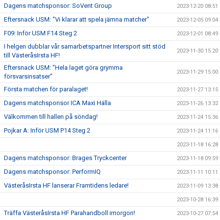
Dagens matchsponsor: SoVent Group
2023-12-20 08:51
Eftersnack USM: "Vi klarar att spela jämna matcher"
2023-12-05 09:04
F09: Inför USM F14 Steg 2
2023-12-01 08:49
I helgen dubblar vår samarbetspartner Intersport sitt stöd
2023-11-30 15:20
till VästeråsIrsta HF!
Eftersnack USM: "Hela laget göra grymma
2023-11-29 15:00
försvarsinsatser"
Första matchen för paralaget!
2023-11-27 13:15
Dagens matchsponsor ICA Maxi Hälla
2023-11-26 13:32
Välkommen till hallen på söndag!
2023-11-24 15:36
Pojkar A: Inför USM P14 Steg 2
2023-11-24 11:16
2023-11-18 16:28
Dagens matchsponsor: Brages Tryckcenter
2023-11-18 09:59
Dagens matchsponsor: PerformIQ
2023-11-11 10:11
VästeråsIrsta HF lanserar Framtidens ledare!
2023-11-09 13:38
2023-10-28 16:39
Träffa VästeråsIrsta HF Parahandboll imorgon!
2023-10-27 07:54