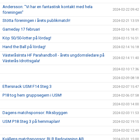
Andersson: "Vi har en fantastisk kontakt med hela
2024-02-22 09:42
föreningen"
Stötta föreningen i årets publikmatch!
2024-02-21 13:59
Gameday 17 februari
2024-02-16 18:41
Köp 50/50-lotter på lördag!
2024-02-15 16:51
Hand the Ball på lördag!
2024-02-14 16:18
VästeråsIrsta HF Parahandboll - årets ungdomsledare på
2024-02-14 11:40
Västerås Idrottsgala!
2024-02-10 17:36
2024-02-09 08:18
Eftersnack USM F14 Steg 3
2024-02-07 15:47
P18 tog hem gruppsegern i USM!
2024-02-06 07:58
2024-02-03 14:00
Dagens matchsponsor: Riksbyggen
2024-02-03 11:53
USM P18 Steg 3 på hemmaplan!
2024-02-02 19:15
2024-02-02 12:49
Kvällens matchsponsor: BLR Redovisning AB
2024-02-01 15:00