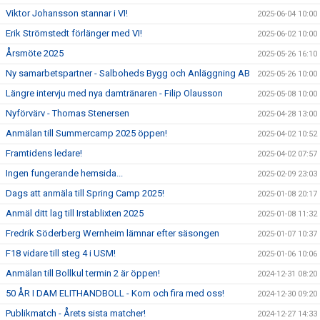
Viktor Johansson stannar i VI!
2025-06-04 10:00
Erik Strömstedt förlänger med VI!
2025-06-02 10:00
Årsmöte 2025
2025-05-26 16:10
Ny samarbetspartner - Salboheds Bygg och Anläggning AB
2025-05-26 10:00
Längre intervju med nya damtränaren - Filip Olausson
2025-05-08 10:00
Nyförvärv - Thomas Stenersen
2025-04-28 13:00
Anmälan till Summercamp 2025 öppen!
2025-04-02 10:52
Framtidens ledare!
2025-04-02 07:57
Ingen fungerande hemsida...
2025-02-09 23:03
Dags att anmäla till Spring Camp 2025!
2025-01-08 20:17
Anmäl ditt lag till Irstablixten 2025
2025-01-08 11:32
Fredrik Söderberg Wernheim lämnar efter säsongen
2025-01-07 10:37
F18 vidare till steg 4 i USM!
2025-01-06 10:06
Anmälan till Bollkul termin 2 är öppen!
2024-12-31 08:20
50 ÅR I DAM ELITHANDBOLL - Kom och fira med oss!
2024-12-30 09:20
Publikmatch - Årets sista matcher!
2024-12-27 14:33