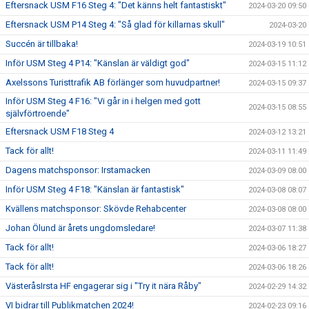
Eftersnack USM F16 Steg 4: "Det känns helt fantastiskt"
2024-03-20 09:50
Eftersnack USM P14 Steg 4: "Så glad för killarnas skull"
2024-03-20
Succén är tillbaka!
2024-03-19 10:51
Inför USM Steg 4 P14: "Känslan är väldigt god"
2024-03-15 11:12
Axelssons Turisttrafik AB förlänger som huvudpartner!
2024-03-15 09:37
Inför USM Steg 4 F16: "Vi går in i helgen med gott
2024-03-15 08:55
självförtroende"
Eftersnack USM F18 Steg 4
2024-03-12 13:21
Tack för allt!
2024-03-11 11:49
Dagens matchsponsor: Irstamacken
2024-03-09 08:00
Inför USM Steg 4 F18: "Känslan är fantastisk"
2024-03-08 08:07
Kvällens matchsponsor: Skövde Rehabcenter
2024-03-08 08:00
Johan Ölund är årets ungdomsledare!
2024-03-07 11:38
Tack för allt!
2024-03-06 18:27
Tack för allt!
2024-03-06 18:26
VästeråsIrsta HF engagerar sig i "Try it nära Råby"
2024-02-29 14:32
VI bidrar till Publikmatchen 2024!
2024-02-23 09:16