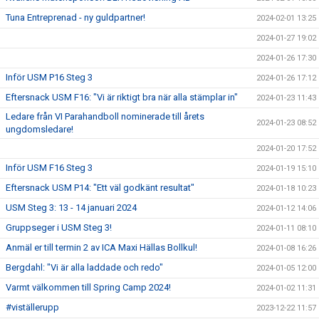
Tuna Entreprenad - ny guldpartner!
2024-02-01 13:25
2024-01-27 19:02
2024-01-26 17:30
Inför USM P16 Steg 3
2024-01-26 17:12
Eftersnack USM F16: "Vi är riktigt bra när alla stämplar in"
2024-01-23 11:43
Ledare från VI Parahandboll nominerade till årets
2024-01-23 08:52
ungdomsledare!
2024-01-20 17:52
Inför USM F16 Steg 3
2024-01-19 15:10
Eftersnack USM P14: "Ett väl godkänt resultat"
2024-01-18 10:23
USM Steg 3: 13 - 14 januari 2024
2024-01-12 14:06
Gruppseger i USM Steg 3!
2024-01-11 08:10
Anmäl er till termin 2 av ICA Maxi Hällas Bollkul!
2024-01-08 16:26
Bergdahl: "Vi är alla laddade och redo"
2024-01-05 12:00
Varmt välkommen till Spring Camp 2024!
2024-01-02 11:31
#viställerupp
2023-12-22 11:57