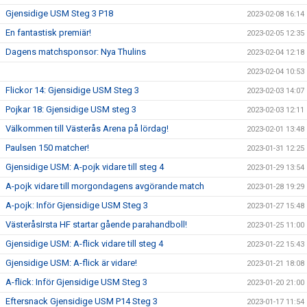
Gjensidige USM Steg 3 P18
2023-02-08 16:14
En fantastisk premiär!
2023-02-05 12:35
Dagens matchsponsor: Nya Thulins
2023-02-04 12:18
2023-02-04 10:53
Flickor 14: Gjensidige USM Steg 3
2023-02-03 14:07
Pojkar 18: Gjensidige USM steg 3
2023-02-03 12:11
Välkommen till Västerås Arena på lördag!
2023-02-01 13:48
Paulsen 150 matcher!
2023-01-31 12:25
Gjensidige USM: A-pojk vidare till steg 4
2023-01-29 13:54
A-pojk vidare till morgondagens avgörande match
2023-01-28 19:29
A-pojk: Inför Gjensidige USM Steg 3
2023-01-27 15:48
VästeråsIrsta HF startar gående parahandboll!
2023-01-25 11:00
Gjensidige USM: A-flick vidare till steg 4
2023-01-22 15:43
Gjensidige USM: A-flick är vidare!
2023-01-21 18:08
A-flick: Inför Gjensidige USM Steg 3
2023-01-20 21:00
Eftersnack Gjensidige USM P14 Steg 3
2023-01-17 11:54