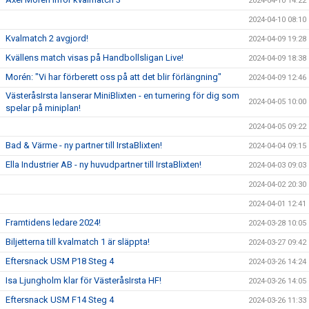
2024-04-10 14:22
2024-04-10 08:10
Kvalmatch 2 avgjord!
2024-04-09 19:28
Kvällens match visas på Handbollsligan Live!
2024-04-09 18:38
Morén: "Vi har förberett oss på att det blir förlängning"
2024-04-09 12:46
VästeråsIrsta lanserar MiniBlixten - en turnering för dig som
2024-04-05 10:00
spelar på miniplan!
2024-04-05 09:22
Bad & Värme - ny partner till IrstaBlixten!
2024-04-04 09:15
Ella Industrier AB - ny huvudpartner till IrstaBlixten!
2024-04-03 09:03
2024-04-02 20:30
2024-04-01 12:41
Framtidens ledare 2024!
2024-03-28 10:05
Biljetterna till kvalmatch 1 är släppta!
2024-03-27 09:42
Eftersnack USM P18 Steg 4
2024-03-26 14:24
Isa Ljungholm klar för VästeråsIrsta HF!
2024-03-26 14:05
Eftersnack USM F14 Steg 4
2024-03-26 11:33