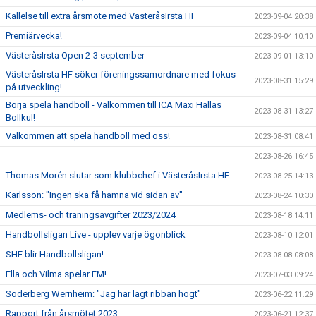
Kallelse till extra årsmöte med VästeråsIrsta HF
2023-09-04 20:38
Premiärvecka!
2023-09-04 10:10
VästeråsIrsta Open 2-3 september
2023-09-01 13:10
VästeråsIrsta HF söker föreningssamordnare med fokus
2023-08-31 15:29
på utveckling!
Börja spela handboll - Välkommen till ICA Maxi Hällas
2023-08-31 13:27
Bollkul!
Välkommen att spela handboll med oss!
2023-08-31 08:41
2023-08-26 16:45
Thomas Morén slutar som klubbchef i VästeråsIrsta HF
2023-08-25 14:13
Karlsson: "Ingen ska få hamna vid sidan av"
2023-08-24 10:30
Medlems- och träningsavgifter 2023/2024
2023-08-18 14:11
Handbollsligan Live - upplev varje ögonblick
2023-08-10 12:01
SHE blir Handbollsligan!
2023-08-08 08:08
Ella och Vilma spelar EM!
2023-07-03 09:24
Söderberg Wernheim: "Jag har lagt ribban högt"
2023-06-22 11:29
Rapport från årsmötet 2023
2023-06-21 12:37