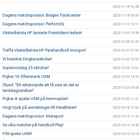
2023-11-18 16:28
Dagens matchsponsor: Brages Tryckcenter
2023-11-18 09:59
Dagens matchsponsor: PerformIQ
2023-11-11 10:11
VästeråsIrsta HF lanserar Framtidens ledare!
2023-11-09 13:38
2023-10-28 16:39
Träffa VästeråsIrsta HF Parahandboll imorgon!
2023-10-27 07:54
VI besöker Dingtunaskolan!
2023-10-26 15:54
Superonsdag 25 oktober!
2023-10-24 12:51
Pojkar 16: Eftersnack USM
2023-10-23 14:54
Ölund: “Ett erkännande att få vara en del av
2023-10-23 09:58
landslagsstaben”
Pojkar A spelar USM på hemmaplan!
2023-10-20 11:21
Högt tryck på anmälningar till IrstaBlixten!
2023-10-18 11:05
Dagens matchsponsor: Intersport
2023-10-15 11:33
Se våra matcher på Handboll Play!
2023-10-13 14:34
F09 spelar USM!
2023-10-13 12:13