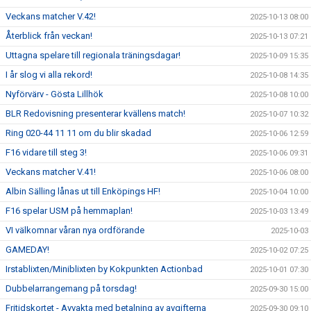
Veckans matcher V.42!
2025-10-13 08:00
Återblick från veckan!
2025-10-13 07:21
Uttagna spelare till regionala träningsdagar!
2025-10-09 15:35
I år slog vi alla rekord!
2025-10-08 14:35
Nyförvärv - Gösta Lillhök
2025-10-08 10:00
BLR Redovisning presenterar kvällens match!
2025-10-07 10:32
Ring 020-44 11 11 om du blir skadad
2025-10-06 12:59
F16 vidare till steg 3!
2025-10-06 09:31
Veckans matcher V.41!
2025-10-06 08:00
Albin Sälling lånas ut till Enköpings HF!
2025-10-04 10:00
F16 spelar USM på hemmaplan!
2025-10-03 13:49
VI välkomnar våran nya ordförande
2025-10-03
GAMEDAY!
2025-10-02 07:25
Irstablixten/Miniblixten by Kokpunkten Actionbad
2025-10-01 07:30
Dubbelarrangemang på torsdag!
2025-09-30 15:00
Fritidskortet - Avvakta med betalning av avgifterna
2025-09-30 09:10