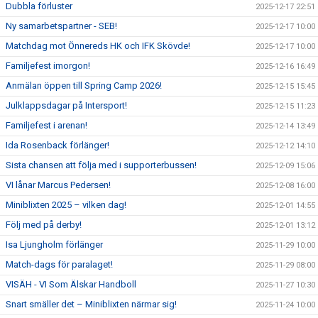
Dubbla förluster
2025-12-17 22:51
Ny samarbetspartner - SEB!
2025-12-17 10:00
Matchdag mot Önnereds HK och IFK Skövde!
2025-12-17 10:00
Familjefest imorgon!
2025-12-16 16:49
Anmälan öppen till Spring Camp 2026!
2025-12-15 15:45
Julklappsdagar på Intersport!
2025-12-15 11:23
Familjefest i arenan!
2025-12-14 13:49
Ida Rosenback förlänger!
2025-12-12 14:10
Sista chansen att följa med i supporterbussen!
2025-12-09 15:06
VI lånar Marcus Pedersen!
2025-12-08 16:00
Miniblixten 2025 – vilken dag!
2025-12-01 14:55
Följ med på derby!
2025-12-01 13:12
Isa Ljungholm förlänger
2025-11-29 10:00
Match-dags för paralaget!
2025-11-29 08:00
VISÄH - VI Som Älskar Handboll
2025-11-27 10:30
Snart smäller det – Miniblixten närmar sig!
2025-11-24 10:00