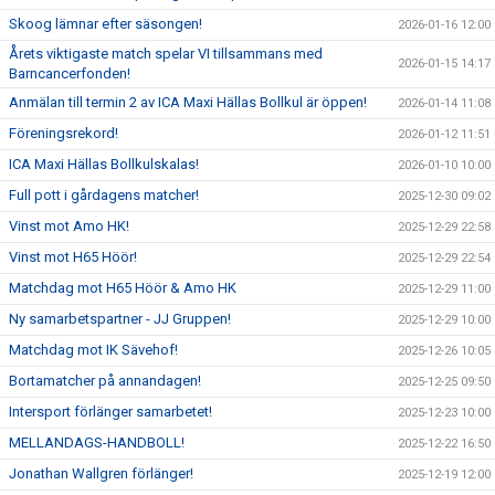
Skoog lämnar efter säsongen!
2026-01-16 12:00
Årets viktigaste match spelar VI tillsammans med
2026-01-15 14:17
Barncancerfonden!
Anmälan till termin 2 av ICA Maxi Hällas Bollkul är öppen!
2026-01-14 11:08
Föreningsrekord!
2026-01-12 11:51
ICA Maxi Hällas Bollkulskalas!
2026-01-10 10:00
Full pott i gårdagens matcher!
2025-12-30 09:02
Vinst mot Amo HK!
2025-12-29 22:58
Vinst mot H65 Höör!
2025-12-29 22:54
Matchdag mot H65 Höör & Amo HK
2025-12-29 11:00
Ny samarbetspartner - JJ Gruppen!
2025-12-29 10:00
Matchdag mot IK Sävehof!
2025-12-26 10:05
Bortamatcher på annandagen!
2025-12-25 09:50
Intersport förlänger samarbetet!
2025-12-23 10:00
MELLANDAGS-HANDBOLL!
2025-12-22 16:50
Jonathan Wallgren förlänger!
2025-12-19 12:00