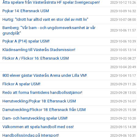
Åtta spelare från VästeråsIrsta HF spelar Sverigecupen!
2023-10-12 15:26
Pojkar 14: Eftersnack USM
2023-10-09 16:32
Hurtig: "Idrott har alltid varit en stor del av mitt liv"
2023-10-07 08:00
Bamberg: "Vår barn - och ungdomsverksamhet är vår
2023-10-06 11:57
grundplåt"
Pojkar A (P14) spelar USM!
2023-10-06 10:39
Klädinsamling till Västerås Stadsmission!
2023-10-05 13:14
Flickor A / Flickor 16: Eftersnack USM
2023-10-05 08:27
2023-10-04 20:49
800 elever gästar Västerås Arena under Lilla VM!
2023-10-04 15:17
Flickor A spelar USM!
2023-09-29 11:26
Redo att forma framtidens handbollsstjärnor!
2023-09-28 13:05
Herrutveckling/Pojkar 18: Eftersnack USM
2023-09-25 16:07
Damutveckling/Flickor 18: Eftersnack från USM
2023-09-25 15:58
Dam- och herrutveckling spelar USM!
2023-09-22 10:20
Välkommen att spela handboll med oss!
2023-09-15 14:38
Handbollssöndag på Intersport!
2023-09-06 10:31