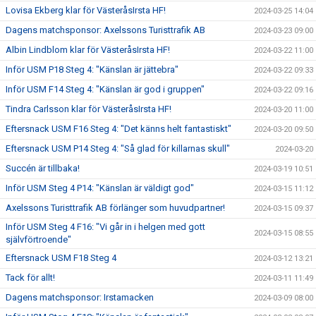
Lovisa Ekberg klar för VästeråsIrsta HF!
2024-03-25 14:04
Dagens matchsponsor: Axelssons Turisttrafik AB
2024-03-23 09:00
Albin Lindblom klar för VästeråsIrsta HF!
2024-03-22 11:00
Inför USM P18 Steg 4: "Känslan är jättebra"
2024-03-22 09:33
Inför USM F14 Steg 4: "Känslan är god i gruppen"
2024-03-22 09:16
Tindra Carlsson klar för VästeråsIrsta HF!
2024-03-20 11:00
Eftersnack USM F16 Steg 4: "Det känns helt fantastiskt"
2024-03-20 09:50
Eftersnack USM P14 Steg 4: "Så glad för killarnas skull"
2024-03-20
Succén är tillbaka!
2024-03-19 10:51
Inför USM Steg 4 P14: "Känslan är väldigt god"
2024-03-15 11:12
Axelssons Turisttrafik AB förlänger som huvudpartner!
2024-03-15 09:37
Inför USM Steg 4 F16: "Vi går in i helgen med gott
2024-03-15 08:55
självförtroende"
Eftersnack USM F18 Steg 4
2024-03-12 13:21
Tack för allt!
2024-03-11 11:49
Dagens matchsponsor: Irstamacken
2024-03-09 08:00