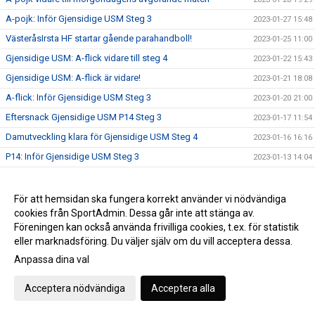
A-pojk: Inför Gjensidige USM Steg 3
2023-01-27 15:48
VästeråsIrsta HF startar gående parahandboll!
2023-01-25 11:00
Gjensidige USM: A-flick vidare till steg 4
2023-01-22 15:43
Gjensidige USM: A-flick är vidare!
2023-01-21 18:08
A-flick: Inför Gjensidige USM Steg 3
2023-01-20 21:00
Eftersnack Gjensidige USM P14 Steg 3
2023-01-17 11:54
Damutveckling klara för Gjensidige USM Steg 4
2023-01-16 16:16
P14: Inför Gjensidige USM Steg 3
2023-01-13 14:04
VästeråsIrsta HF startar gående parahandboll!
2023-01-10 12:35
Damutveckling: Inför Gjensidige USM F18 Steg 3
2023-01-06 14:29
För att hemsidan ska fungera korrekt använder vi nödvändiga
cookies från SportAdmin. Dessa går inte att stänga av.
Välkommen till Västerås Arena på torsdag!
2022-12-27 11:15
Föreningen kan också använda frivilliga cookies, t.ex. för statistik
2022-12-24 13:10
eller marknadsföring. Du väljer själv om du vill acceptera dessa.
God Jul & Gott Nytt År från oss!
2022-12-23 14:43
Anpassa dina val
Vill du vara ledare inom Parahandboll?
2022-12-19 13:21
Acceptera nödvändiga
Acceptera alla
Limited Edition: Vickan Tribute
2022-12-14 12:42
VI hyllar Vickan!
2022-12-13 11:37