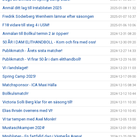
Anmäl ditt lag till Irstablixten 2025
2025-01-08 11:32
Fredrik Söderberg Wernheim lämnar efter säsongen
2025-01-07 10:37
F18 vidare till steg 4 i USM!
2025-01-06 10:06
Anmälan till Bollkul termin 2 är öppen!
2024-12-31 08:20
50 ÅR I DAM ELITHANDBOLL - Kom och fira med oss!
2024-12-30 09:20
Publikmatch - Årets sista matcher!
2024-12-27 14:33
Publikmatch - VI firar 50 år i dam elithandboll!
2024-12-23 16:00
VI i landslaget!
2024-12-23 11:03
Spring Camp 2025!
2024-12-17 09:00
Matchsponsor - ICA Maxi Hälla
2024-12-15 08:34
Bollkulsmatch!
2024-12-12 10:44
Victoria Solli Berg klar för en säsong till!
2024-12-11 10:30
Elias Ihrsén överrens med VI!
2024-12-10 10:45
VI tar tempen med Axel Morén!
2024-12-05 13:00
Mustaschkampen 2024!
2024-12-01 09:00
Miniblixten - En fartfylld dag i Västerås Arena!
2024-11-25 09:26