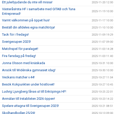
Ett julerbjudande du inte vill missa!
2025-11-20 12:00
VästeråsIrsta HF i samarbete med GITAB och Tuna
2025-11-19 10:00
Entreprenad!
Varmt välkommen på öppet hus!
2025-11-17 10:00
Beställ din alldeles egna matchtröja!
2025-11-10 10:00
Tack för i fredags!
2025-11-09 19:29
Sverigecupen 2025!
2025-11-07 09:00
Matchspel för paralaget!
2025-11-03 14:28
Fira farsdag på fredag!
2025-11-03 11:40
Jonna Olsson med knäskada
2025-10-31 10:00
Ansök till Widénska gymnasiet idag!
2025-10-30 10:00
Veckans matcher v.44!
2025-10-27 11:04
Besök Kokpunkten under höstlovet!
2025-10-27 10:45
Ludvig Ljungberg lånas ut till Enköpings HF!
2025-10-25 22:01
Anmälan till Irstablixten 2026 öppen!
2025-10-23 14:22
Spelare uttagna till Sverigecupen 2025!
2025-10-21 08:51
Skolhandbollen 25/26!
2025-10-13 09:00