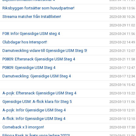
Riksbyggen fortsätter som huvudpartner!
2023-03-30 13:56
Streama matcher från IrstaBlixten!
2023-03-30 10:26
2023-03-29 11:02
F08: Inför Gjensidige USM steg 4
2023-03-24 11:56
Clubdagar hos Intersport!
2023-03-22 14:49
Damutveckling vidare till Gjensidige USM Steg 5!
2023-03-21 12:07
P0809: Eftersnack Gjensidige USM Steg 4
2023-03-21 11:58
P0809: Gjensidige USM Steg 4
2023-03-17 12:47
Damutveckling: Gjensidige USM Steg 4
2023-03-17 12:34
2023-03-16 15:42
A-pojk: Eftersnack Gjensidige USM Steg 4
2023-03-13 15:22
Gjensidige USM: A-flick klara för Steg 5
2023-03-13 11:06
A-pojk: Inför Gjensidige USM Steg 4
2023-03-10 12:51
A-flick: Inför Gjensidige USM Steg 4
2023-03-10 12:10
Comeback x 3 imorgon!
2023-03-03 17:30
Filippa Rask är årets unga ledare 2022!
2023-03-01 11:56