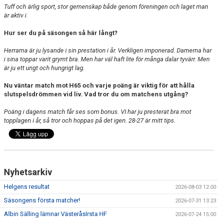
Tuff och ärlig sport, stor gemenskap både genom föreningen och laget man
är aktiv i.
Hur ser du på säsongen så här långt?
Herrarna är ju lysande i sin prestation i år. Verkligen imponerad. Damerna har
i sina toppar varit grymt bra. Men har väl haft lite för många dalar tyvärr. Men
är ju ett ungt och hungrigt lag.
Nu väntar match mot H65 och varje poäng är viktig för att hålla
slutspelsdrömmen vid liv. Vad tror du om matchens utgång?
Poäng i dagens match får ses som bonus. VI har ju presterat bra mot
topplagen i år, så tror och hoppas på det igen. 28-27 är mitt tips.
Nyhetsarkiv
Helgens resultat
2026-08-03 12:00
Säsongens första matcher!
2026-07-31 13:23
Albin Sälling lämnar VästeråsIrsta HF
2026-07-24 15:00