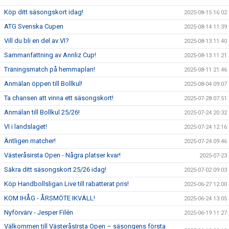
Köp ditt säsongskort idag!
2025-08-15 16:02
ATG Svenska Cupen
2025-08-14 11:39
Vill du bli en del av VI?
2025-08-13 11:40
Sammanfattning av Annliz Cup!
2025-08-13 11:21
Träningsmatch på hemmaplan!
2025-08-11 21:46
Anmälan öppen till Bollkul!
2025-08-04 09:07
Ta chansen att vinna ett säsongskort!
2025-07-28 07:51
Anmälan till Bollkul 25/26!
2025-07-24 20:32
VI i landslaget!
2025-07-24 12:16
Äntligen matcher!
2025-07-24 09:46
Västeråsirsta Open - Några platser kvar!
2025-07-23
Säkra ditt säsongskort 25/26 idag!
2025-07-02 09:03
Köp Handbollsligan Live till rabatterat pris!
2025-06-27 12:00
KOM IHÅG - ÅRSMÖTE IKVÄLL!
2025-06-24 13:05
Nyförvärv - Jesper Filén
2025-06-19 11:27
Välkommen till VästeråsIrsta Open – säsongens första