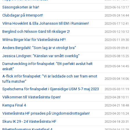
Säsongskorten är här!
2023-06-16 13:17
Clubdagar på Intersport!
2023-05-24 14:44
Vilma Hoveklint & Ella Johansson till EM i Rumänien!
2023-05-17 12:41
Berglind och Nilsson Gärd till riksläger 2!
2023-05-12 10:12
Wilma Birger klar för VästeråsIrsta HF!
2023-05-11 09:30
Anders Bergdahl: "Som lag är vi otroligt bra"
2023-05-09 09:41
Jessica Lindgren: "Känslan var smått overklig"
2023-05-08 15:25
Damutveckling inför finalspelet: "Ett perfekt avslut helt
2023-05-04 14:45
enkelt"
A-flick inför finalspelet: "Vi är laddade och ser fram emot
2023-05-04 14:06
tuffa matcher"
Spelschema för finalspelet i Gjensidige USM 5-7 maj 2023
2023-05-03 11:19
Välkommen till VästeråsIrsta Open!
2023-04-28 10:11
Kempa Final 4
2023-04-21 18:48
VästeråsIrsta HF prisades på Ungdomsidrottsgalan!
2023-04-20 15:24
Skuru IK 29 - 24 VästeråsIrsta HF
2023-04-18 20:31
Biljettinformation Kvartsfinal 4
2023-04-16 11:29