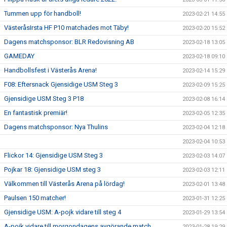
Tummen upp för handboll!
2023-02-21 14:55
VästeråsIrsta HF P10 matchades mot Täby!
2023-02-20 15:52
Dagens matchsponsor: BLR Redovisning AB
2023-02-18 13:05
GAMEDAY
2023-02-18 09:10
Handbollsfest i Västerås Arena!
2023-02-14 15:29
F08: Eftersnack Gjensidige USM Steg 3
2023-02-09 15:25
Gjensidige USM Steg 3 P18
2023-02-08 16:14
En fantastisk premiär!
2023-02-05 12:35
Dagens matchsponsor: Nya Thulins
2023-02-04 12:18
2023-02-04 10:53
Flickor 14: Gjensidige USM Steg 3
2023-02-03 14:07
Pojkar 18: Gjensidige USM steg 3
2023-02-03 12:11
Välkommen till Västerås Arena på lördag!
2023-02-01 13:48
Paulsen 150 matcher!
2023-01-31 12:25
Gjensidige USM: A-pojk vidare till steg 4
2023-01-29 13:54
A-pojk vidare till morgondagens avgörande match
2023-01-28 19:29