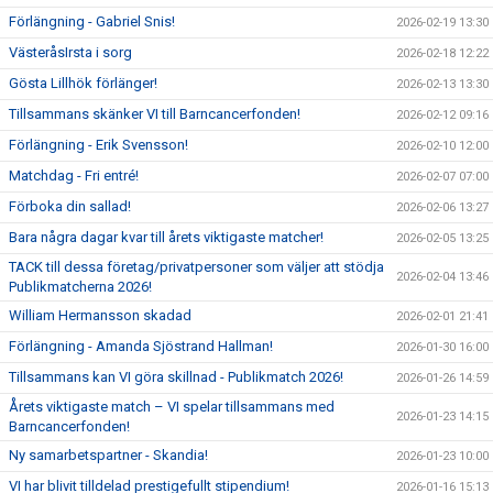
Förlängning - Gabriel Snis!
2026-02-19 13:30
VästeråsIrsta i sorg
2026-02-18 12:22
Gösta Lillhök förlänger!
2026-02-13 13:30
Tillsammans skänker VI till Barncancerfonden!
2026-02-12 09:16
Förlängning - Erik Svensson!
2026-02-10 12:00
Matchdag - Fri entré!
2026-02-07 07:00
Förboka din sallad!
2026-02-06 13:27
Bara några dagar kvar till årets viktigaste matcher!
2026-02-05 13:25
TACK till dessa företag/privatpersoner som väljer att stödja
2026-02-04 13:46
Publikmatcherna 2026!
William Hermansson skadad
2026-02-01 21:41
Förlängning - Amanda Sjöstrand Hallman!
2026-01-30 16:00
Tillsammans kan VI göra skillnad - Publikmatch 2026!
2026-01-26 14:59
Årets viktigaste match – VI spelar tillsammans med
2026-01-23 14:15
Barncancerfonden!
Ny samarbetspartner - Skandia!
2026-01-23 10:00
VI har blivit tilldelad prestigefullt stipendium!
2026-01-16 15:13