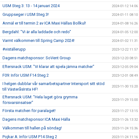
USM Steg 3: 13 - 14 januari 2024
2024-01-12 14:06
Gruppseger i USM Steg 3!
2024-01-11 08:10
Anmäl er till termin 2 av ICA Maxi Hällas Bollkul!
2024-01-08 16:26
Bergdahl: "Vi är alla laddade och redo"
2024-01-05 12:00
Varmt välkommen till Spring Camp 2024!
2024-01-02 11:31
#viställerupp
2023-12-22 11:57
Dagens matchsponsor: SoVent Group
2023-12-20 08:51
Eftersnack USM: "Vi klarar att spela jämna matcher"
2023-12-05 09:04
F09: Inför USM F14 Steg 2
2023-12-01 08:49
I helgen dubblar vår samarbetspartner Intersport sitt stöd
2023-11-30 15:20
till VästeråsIrsta HF!
Eftersnack USM: "Hela laget göra grymma
2023-11-29 15:00
försvarsinsatser"
Första matchen för paralaget!
2023-11-27 13:15
Dagens matchsponsor ICA Maxi Hälla
2023-11-26 13:32
Välkommen till hallen på söndag!
2023-11-24 15:36
Pojkar A: Inför USM P14 Steg 2
2023-11-24 11:16