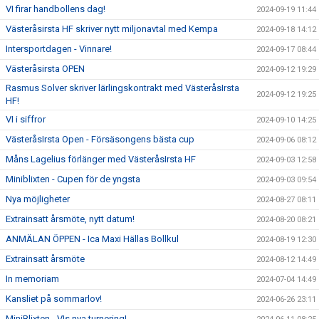
VI firar handbollens dag!
2024-09-19 11:44
Västeråsirsta HF skriver nytt miljonavtal med Kempa
2024-09-18 14:12
Intersportdagen - Vinnare!
2024-09-17 08:44
Västeråsirsta OPEN
2024-09-12 19:29
Rasmus Solver skriver lärlingskontrakt med VästeråsIrsta
2024-09-12 19:25
HF!
VI i siffror
2024-09-10 14:25
VästeråsIrsta Open - Försäsongens bästa cup
2024-09-06 08:12
Måns Lagelius förlänger med VästeråsIrsta HF
2024-09-03 12:58
Miniblixten - Cupen för de yngsta
2024-09-03 09:54
Nya möjligheter
2024-08-27 08:11
Extrainsatt årsmöte, nytt datum!
2024-08-20 08:21
ANMÄLAN ÖPPEN - Ica Maxi Hällas Bollkul
2024-08-19 12:30
Extrainsatt årsmöte
2024-08-12 14:49
In memoriam
2024-07-04 14:49
Kansliet på sommarlov!
2024-06-26 23:11
MiniBlixten - VIs nya turnering!