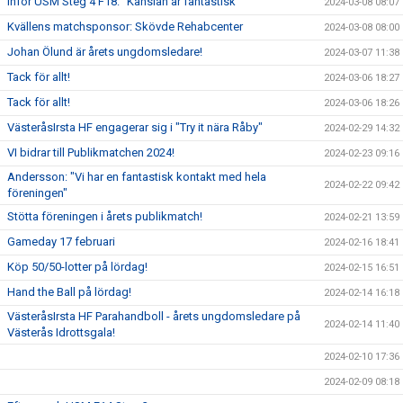
Inför USM Steg 4 F18: "Känslan är fantastisk"
2024-03-08 08:07
Kvällens matchsponsor: Skövde Rehabcenter
2024-03-08 08:00
Johan Ölund är årets ungdomsledare!
2024-03-07 11:38
Tack för allt!
2024-03-06 18:27
Tack för allt!
2024-03-06 18:26
VästeråsIrsta HF engagerar sig i "Try it nära Råby"
2024-02-29 14:32
VI bidrar till Publikmatchen 2024!
2024-02-23 09:16
Andersson: "Vi har en fantastisk kontakt med hela
2024-02-22 09:42
föreningen"
Stötta föreningen i årets publikmatch!
2024-02-21 13:59
Gameday 17 februari
2024-02-16 18:41
Köp 50/50-lotter på lördag!
2024-02-15 16:51
Hand the Ball på lördag!
2024-02-14 16:18
VästeråsIrsta HF Parahandboll - årets ungdomsledare på
2024-02-14 11:40
Västerås Idrottsgala!
2024-02-10 17:36
2024-02-09 08:18