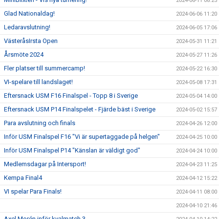
2024-06-11 08:25
Glad Nationaldag!
2024-06-06 11:20
Ledaravslutning!
2024-06-05 17:06
VästeråsIrsta Open
2024-05-31 11:21
Årsmöte 2024
2024-05-27 11:26
Fler platser till summercamp!
2024-05-22 16:30
VI-spelare till landslaget!
2024-05-08 17:31
Eftersnack USM F16 Finalspel - Topp 8 i Sverige
2024-05-04 14:00
Eftersnack USM P14 Finalspelet - Fjärde bäst i Sverige
2024-05-02 15:57
Para avslutning och finals
2024-04-26 12:00
Inför USM Finalspel F16 "Vi är supertaggade på helgen"
2024-04-25 10:00
Inför USM Finalspel P14 "Känslan är väldigt god"
2024-04-24 10:00
Medlemsdagar på Intersport!
2024-04-23 11:25
Kempa Final4
2024-04-12 15:22
VI spelar Para Finals!
2024-04-11 08:00
2024-04-10 21:46
Axel Morén inför kvalmatch 3