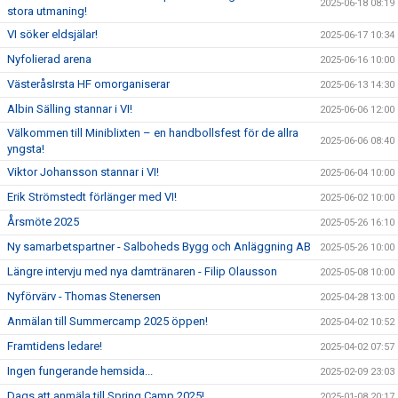
2025-06-18 08:19
stora utmaning!
VI söker eldsjälar!
2025-06-17 10:34
Nyfolierad arena
2025-06-16 10:00
VästeråsIrsta HF omorganiserar
2025-06-13 14:30
Albin Sälling stannar i VI!
2025-06-06 12:00
Välkommen till Miniblixten – en handbollsfest för de allra
2025-06-06 08:40
yngsta!
Viktor Johansson stannar i VI!
2025-06-04 10:00
Erik Strömstedt förlänger med VI!
2025-06-02 10:00
Årsmöte 2025
2025-05-26 16:10
Ny samarbetspartner - Salboheds Bygg och Anläggning AB
2025-05-26 10:00
Längre intervju med nya damtränaren - Filip Olausson
2025-05-08 10:00
Nyförvärv - Thomas Stenersen
2025-04-28 13:00
Anmälan till Summercamp 2025 öppen!
2025-04-02 10:52
Framtidens ledare!
2025-04-02 07:57
Ingen fungerande hemsida...
2025-02-09 23:03
Dags att anmäla till Spring Camp 2025!
2025-01-08 20:17