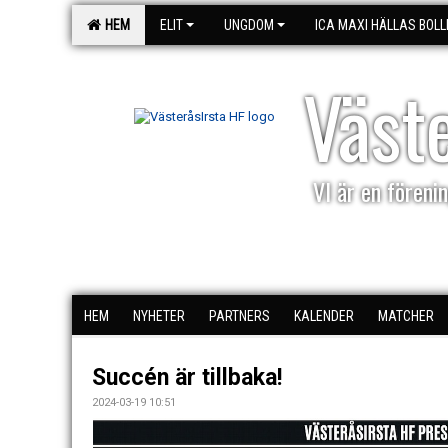
HEM
ELIT
UNGDOM
ICA MAXI HÄLLAS BOLL
Väst
VI är en förenin
HEM
NYHETER
PARTNERS
KALENDER
MATCHER
Succén är tillbaka!
2024-03-19 10:51