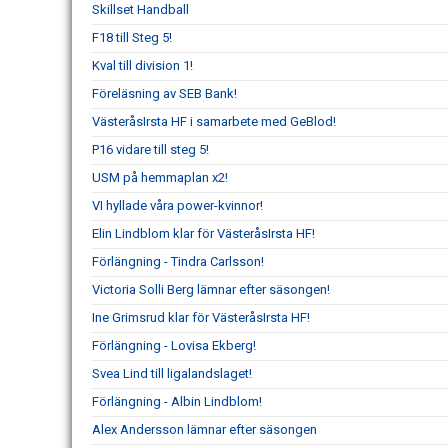
Skillset Handball
F18 till Steg 5!
Kval till division 1!
Föreläsning av SEB Bank!
VästeråsIrsta HF i samarbete med GeBlod!
P16 vidare till steg 5!
USM på hemmaplan x2!
VI hyllade våra power-kvinnor!
Elin Lindblom klar för VästeråsIrsta HF!
Förlängning - Tindra Carlsson!
Victoria Solli Berg lämnar efter säsongen!
Ine Grimsrud klar för VästeråsIrsta HF!
Förlängning - Lovisa Ekberg!
Svea Lind till ligalandslaget!
Förlängning - Albin Lindblom!
Alex Andersson lämnar efter säsongen