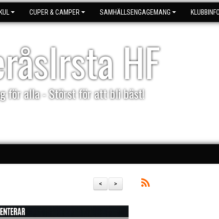
KUL
CUPER & CAMPER
SAMHÄLLSENGAGEMANG
KLUBBINF
eråsIrsta HF
g för alla - Störst för att bli bäst!
<
>