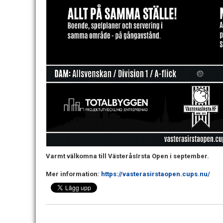
Varmt välkomna till VästeråsIrsta Open i september.
Mer information:
https://vasterasirstaopen.cups.nu/