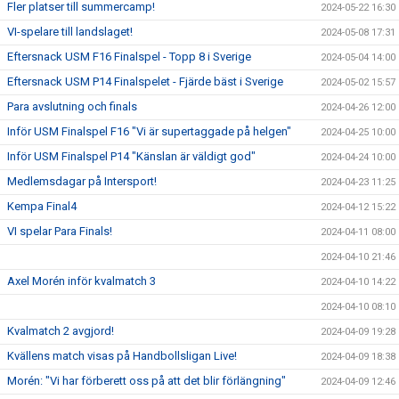
Fler platser till summercamp!
2024-05-22 16:30
VI-spelare till landslaget!
2024-05-08 17:31
Eftersnack USM F16 Finalspel - Topp 8 i Sverige
2024-05-04 14:00
Eftersnack USM P14 Finalspelet - Fjärde bäst i Sverige
2024-05-02 15:57
Para avslutning och finals
2024-04-26 12:00
Inför USM Finalspel F16 "Vi är supertaggade på helgen"
2024-04-25 10:00
Inför USM Finalspel P14 "Känslan är väldigt god"
2024-04-24 10:00
Medlemsdagar på Intersport!
2024-04-23 11:25
Kempa Final4
2024-04-12 15:22
VI spelar Para Finals!
2024-04-11 08:00
2024-04-10 21:46
Axel Morén inför kvalmatch 3
2024-04-10 14:22
2024-04-10 08:10
Kvalmatch 2 avgjord!
2024-04-09 19:28
Kvällens match visas på Handbollsligan Live!
2024-04-09 18:38
Morén: "Vi har förberett oss på att det blir förlängning"
2024-04-09 12:46