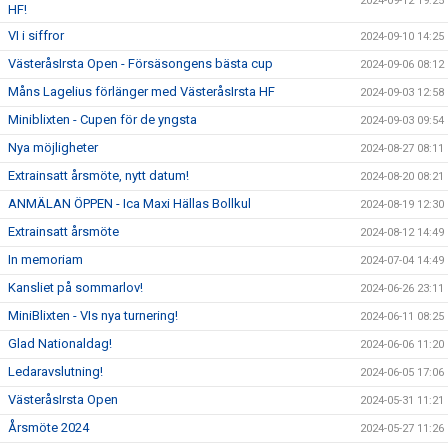
2024-09-12 19:25
HF!
VI i siffror
2024-09-10 14:25
VästeråsIrsta Open - Försäsongens bästa cup
2024-09-06 08:12
Måns Lagelius förlänger med VästeråsIrsta HF
2024-09-03 12:58
Miniblixten - Cupen för de yngsta
2024-09-03 09:54
Nya möjligheter
2024-08-27 08:11
Extrainsatt årsmöte, nytt datum!
2024-08-20 08:21
ANMÄLAN ÖPPEN - Ica Maxi Hällas Bollkul
2024-08-19 12:30
Extrainsatt årsmöte
2024-08-12 14:49
In memoriam
2024-07-04 14:49
Kansliet på sommarlov!
2024-06-26 23:11
MiniBlixten - VIs nya turnering!
2024-06-11 08:25
Glad Nationaldag!
2024-06-06 11:20
Ledaravslutning!
2024-06-05 17:06
VästeråsIrsta Open
2024-05-31 11:21
Årsmöte 2024
2024-05-27 11:26