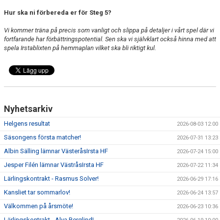
Hur ska ni förbereda er för Steg 5?
Vi kommer träna på precis som vanligt och slippa på detaljer i vårt spel där vi
fortfarande har förbättringspotential. Sen ska vi självklart också hinna med att
spela Irstablixten på hemmaplan vilket ska bli riktigt kul.
Nyhetsarkiv
Helgens resultat
2026-08-03 12:00
Säsongens första matcher!
2026-07-31 13:23
Albin Sälling lämnar VästeråsIrsta HF
2026-07-24 15:00
Jesper Filén lämnar VästråsIrsta HF
2026-07-22 11:34
Lärlingskontrakt - Rasmus Solver!
2026-06-29 17:16
Kansliet tar sommarlov!
2026-06-24 13:57
Välkommen på årsmöte!
2026-06-23 10:36
Lärlingskontrakt - Alva Berglind!