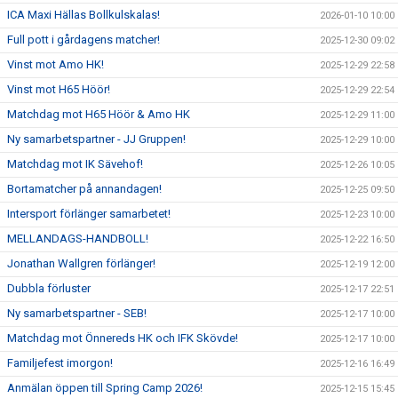
ICA Maxi Hällas Bollkulskalas!
2026-01-10 10:00
Full pott i gårdagens matcher!
2025-12-30 09:02
Vinst mot Amo HK!
2025-12-29 22:58
Vinst mot H65 Höör!
2025-12-29 22:54
Matchdag mot H65 Höör & Amo HK
2025-12-29 11:00
Ny samarbetspartner - JJ Gruppen!
2025-12-29 10:00
Matchdag mot IK Sävehof!
2025-12-26 10:05
Bortamatcher på annandagen!
2025-12-25 09:50
Intersport förlänger samarbetet!
2025-12-23 10:00
MELLANDAGS-HANDBOLL!
2025-12-22 16:50
Jonathan Wallgren förlänger!
2025-12-19 12:00
Dubbla förluster
2025-12-17 22:51
Ny samarbetspartner - SEB!
2025-12-17 10:00
Matchdag mot Önnereds HK och IFK Skövde!
2025-12-17 10:00
Familjefest imorgon!
2025-12-16 16:49
Anmälan öppen till Spring Camp 2026!
2025-12-15 15:45