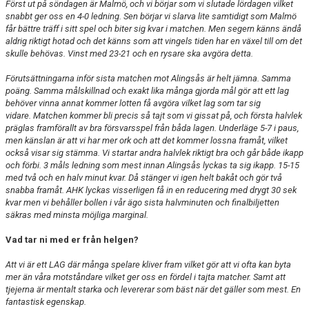
Först ut på söndagen är Malmö, och vi börjar som vi slutade lördagen vilket
snabbt ger oss en 4-0 ledning.
Sen börjar vi slarva lite samtidigt som Malmö
får bättre träff i sitt spel och biter sig kvar i matchen.
Men segern känns ändå
aldrig riktigt hotad och det känns som att vingels tiden har en växel till om det
skulle behövas. Vinst med 23-21 och en rysare ska avgöra detta.
Förutsättningarna inför sista matchen mot Alingsås är helt jämna. Samma
poäng. Samma målskillnad och exakt lika många gjorda mål gör att ett lag
behöver vinna annat kommer lotten få avgöra vilket lag som tar sig
vidare.
Matchen kommer bli precis så tajt som vi gissat på, och första halvlek
präglas framförallt av bra försvarsspel från båda lagen. Underläge 5-7 i paus,
men känslan är att vi har mer ork och att det kommer lossna framåt, vilket
också visar sig stämma. Vi startar andra halvlek riktigt bra och går både ikapp
och förbi. 3 måls ledning som mest innan Alingsås lyckas ta sig ikapp. 15-15
med två och en halv minut kvar. Då stänger vi igen helt bakåt och gör två
snabba framåt. AHK lyckas visserligen få in en reducering med drygt 30 sek
kvar men vi behåller bollen i vår ägo sista halvminuten och finalbiljetten
säkras med minsta möjliga marginal.
Vad tar ni med er från helgen?
Att vi är ett LAG där många spelare kliver fram vilket gör att vi ofta kan byta
mer än våra motståndare vilket ger oss en fördel i tajta matcher. Samt att
tjejerna är mentalt starka och levererar som bäst när det gäller som mest. En
fantastisk egenskap.