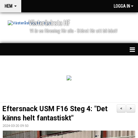
HEM
LOGGA IN
VästeråsIrsta HF
VI är en förening för alla - Störst för att bli bäst!
HEM
NYHETER
PARTNERS
KALENDER
Eftersnack USM F16 Steg 4: "Det
<
>
MATCHER
känns helt fantastiskt"
2024-03-20 09:50