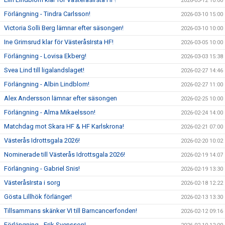
2026-03-12 10:00
Förlängning - Tindra Carlsson!
2026-03-10 15:00
Victoria Solli Berg lämnar efter säsongen!
2026-03-10 10:00
Ine Grimsrud klar för VästeråsIrsta HF!
2026-03-05 10:00
Förlängning - Lovisa Ekberg!
2026-03-03 15:38
Svea Lind till ligalandslaget!
2026-02-27 14:46
Förlängning - Albin Lindblom!
2026-02-27 11:00
Alex Andersson lämnar efter säsongen
2026-02-25 10:00
Förlängning - Alma Mikaelsson!
2026-02-24 14:00
Matchdag mot Skara HF & HF Karlskrona!
2026-02-21 07:00
Västerås Idrottsgala 2026!
2026-02-20 10:02
Nominerade till Västerås Idrottsgala 2026!
2026-02-19 14:07
Förlängning - Gabriel Snis!
2026-02-19 13:30
VästeråsIrsta i sorg
2026-02-18 12:22
Gösta Lillhök förlänger!
2026-02-13 13:30
Tillsammans skänker VI till Barncancerfonden!
2026-02-12 09:16
Förlängning - Erik Svensson!