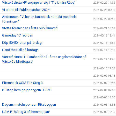
VästeråsIrsta HF engagerar sig i "Try it nära Råby"
2024-02-29 14:32
VI bidrar till Publikmatchen 2024!
2024-02-23 09:16
Andersson: "Vi har en fantastisk kontakt med hela
2024-02-22 09:42
föreningen"
Stötta föreningen i årets publikmatch!
2024-02-21 13:59
Gameday 17 februari
2024-02-16 18:41
Köp 50/50-lotter på lördag!
2024-02-15 16:51
Hand the Ball på lördag!
2024-02-14 16:18
VästeråsIrsta HF Parahandboll - årets ungdomsledare på
2024-02-14 11:40
Västerås Idrottsgala!
2024-02-10 17:36
2024-02-09 08:18
Eftersnack USM F14 Steg 3
2024-02-07 15:47
P18 tog hem gruppsegern i USM!
2024-02-06 07:58
2024-02-03 14:00
Dagens matchsponsor: Riksbyggen
2024-02-03 11:53
USM P18 Steg 3 på hemmaplan!
2024-02-02 19:15