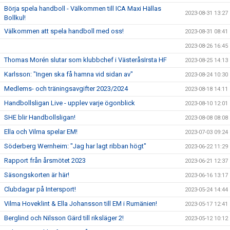
Börja spela handboll - Välkommen till ICA Maxi Hällas
2023-08-31 13:27
Bollkul!
Välkommen att spela handboll med oss!
2023-08-31 08:41
2023-08-26 16:45
Thomas Morén slutar som klubbchef i VästeråsIrsta HF
2023-08-25 14:13
Karlsson: "Ingen ska få hamna vid sidan av"
2023-08-24 10:30
Medlems- och träningsavgifter 2023/2024
2023-08-18 14:11
Handbollsligan Live - upplev varje ögonblick
2023-08-10 12:01
SHE blir Handbollsligan!
2023-08-08 08:08
Ella och Vilma spelar EM!
2023-07-03 09:24
Söderberg Wernheim: "Jag har lagt ribban högt"
2023-06-22 11:29
Rapport från årsmötet 2023
2023-06-21 12:37
Säsongskorten är här!
2023-06-16 13:17
Clubdagar på Intersport!
2023-05-24 14:44
Vilma Hoveklint & Ella Johansson till EM i Rumänien!
2023-05-17 12:41
Berglind och Nilsson Gärd till riksläger 2!
2023-05-12 10:12