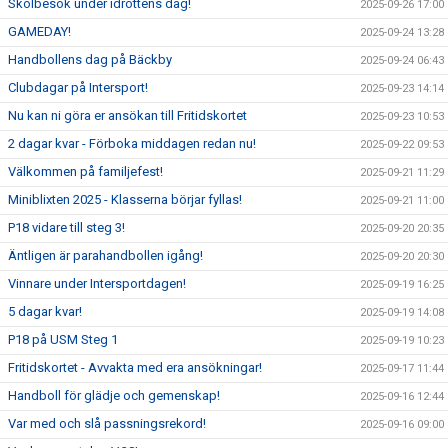
Skolbesök under idrottens dag!
2025-09-26 17:00
GAMEDAY!
2025-09-24 13:28
Handbollens dag på Bäckby
2025-09-24 06:43
Clubdagar på Intersport!
2025-09-23 14:14
Nu kan ni göra er ansökan till Fritidskortet
2025-09-23 10:53
2 dagar kvar - Förboka middagen redan nu!
2025-09-22 09:53
Välkommen på familjefest!
2025-09-21 11:29
Miniblixten 2025 - Klasserna börjar fyllas!
2025-09-21 11:00
P18 vidare till steg 3!
2025-09-20 20:35
Äntligen är parahandbollen igång!
2025-09-20 20:30
Vinnare under Intersportdagen!
2025-09-19 16:25
5 dagar kvar!
2025-09-19 14:08
P18 på USM Steg 1
2025-09-19 10:23
Fritidskortet - Avvakta med era ansökningar!
2025-09-17 11:44
Handboll för glädje och gemenskap!
2025-09-16 12:44
Var med och slå passningsrekord!
2025-09-16 09:00