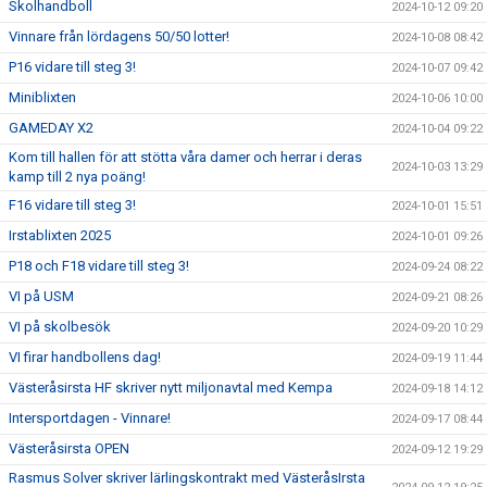
Skolhandboll
2024-10-12 09:20
Vinnare från lördagens 50/50 lotter!
2024-10-08 08:42
P16 vidare till steg 3!
2024-10-07 09:42
Miniblixten
2024-10-06 10:00
GAMEDAY X2
2024-10-04 09:22
Kom till hallen för att stötta våra damer och herrar i deras
2024-10-03 13:29
kamp till 2 nya poäng!
F16 vidare till steg 3!
2024-10-01 15:51
Irstablixten 2025
2024-10-01 09:26
P18 och F18 vidare till steg 3!
2024-09-24 08:22
VI på USM
2024-09-21 08:26
VI på skolbesök
2024-09-20 10:29
VI firar handbollens dag!
2024-09-19 11:44
Västeråsirsta HF skriver nytt miljonavtal med Kempa
2024-09-18 14:12
Intersportdagen - Vinnare!
2024-09-17 08:44
Västeråsirsta OPEN
2024-09-12 19:29
Rasmus Solver skriver lärlingskontrakt med VästeråsIrsta