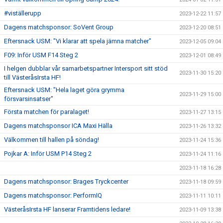
#viställerupp
2023-12-22 11:57
Dagens matchsponsor: SoVent Group
2023-12-20 08:51
Eftersnack USM: "Vi klarar att spela jämna matcher"
2023-12-05 09:04
F09: Inför USM F14 Steg 2
2023-12-01 08:49
I helgen dubblar vår samarbetspartner Intersport sitt stöd
2023-11-30 15:20
till VästeråsIrsta HF!
Eftersnack USM: "Hela laget göra grymma
2023-11-29 15:00
försvarsinsatser"
Första matchen för paralaget!
2023-11-27 13:15
Dagens matchsponsor ICA Maxi Hälla
2023-11-26 13:32
Välkommen till hallen på söndag!
2023-11-24 15:36
Pojkar A: Inför USM P14 Steg 2
2023-11-24 11:16
2023-11-18 16:28
Dagens matchsponsor: Brages Tryckcenter
2023-11-18 09:59
Dagens matchsponsor: PerformIQ
2023-11-11 10:11
VästeråsIrsta HF lanserar Framtidens ledare!
2023-11-09 13:38