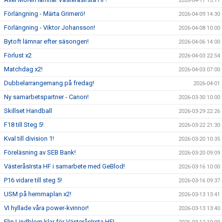
2026-04-17 13:11
Förlängning - Märta Grimerö!
2026-04-09 14:30
Förlängning - Viktor Johansson!
2026-04-08 10:00
Bytoft lämnar efter säsongen!
2026-04-06 14:00
Förlust x2
2026-04-03 22:54
Matchdag x2!
2026-04-03 07:00
Dubbelarrangemang på fredag!
2026-04-01
Ny samarbetspartner - Canon!
2026-03-30 10:00
Skillset Handball
2026-03-29 22:26
F18 till Steg 5!
2026-03-22 21:30
Kval till division 1!
2026-03-20 10:35
Föreläsning av SEB Bank!
2026-03-20 09:09
VästeråsIrsta HF i samarbete med GeBlod!
2026-03-16 10:00
P16 vidare till steg 5!
2026-03-16 09:37
USM på hemmaplan x2!
2026-03-13 13:41
VI hyllade våra power-kvinnor!
2026-03-13 13:40
Elin Lindblom klar för VästeråsIrsta HF!