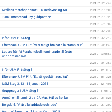
2024-02-02 12:49
Kvällens matchsponsor: BLR Redovisning AB
2024-02-01 15:00
Tuna Entreprenad - ny guldpartner!
2024-02-01 13:25
2024-01-27 19:02
2024-01-26 17:30
Inför USM P16 Steg 3
2024-01-26 17:12
Eftersnack USM F16: "Vi är riktigt bra när alla stämplar in"
2024-01-23 11:43
Ledare från VI Parahandboll nominerade till årets
2024-01-23 08:52
ungdomsledare!
2024-01-20 17:52
Inför USM F16 Steg 3
2024-01-19 15:10
Eftersnack USM P14: "Ett väl godkänt resultat"
2024-01-18 10:23
USM Steg 3: 13 - 14 januari 2024
2024-01-12 14:06
Gruppseger i USM Steg 3!
2024-01-11 08:10
Anmäl er till termin 2 av ICA Maxi Hällas Bollkul!
2024-01-08 16:26
Bergdahl: "Vi är alla laddade och redo"
2024-01-05 12:00
Varmt välkommen till Spring Camp 2024!
2024-01-02 11:31