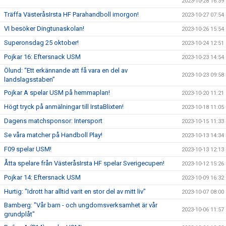
2023-10-28 16:39
Träffa VästeråsIrsta HF Parahandboll imorgon!
2023-10-27 07:54
VI besöker Dingtunaskolan!
2023-10-26 15:54
Superonsdag 25 oktober!
2023-10-24 12:51
Pojkar 16: Eftersnack USM
2023-10-23 14:54
Ölund: “Ett erkännande att få vara en del av
2023-10-23 09:58
landslagsstaben”
Pojkar A spelar USM på hemmaplan!
2023-10-20 11:21
Högt tryck på anmälningar till IrstaBlixten!
2023-10-18 11:05
Dagens matchsponsor: Intersport
2023-10-15 11:33
Se våra matcher på Handboll Play!
2023-10-13 14:34
F09 spelar USM!
2023-10-13 12:13
Åtta spelare från VästeråsIrsta HF spelar Sverigecupen!
2023-10-12 15:26
Pojkar 14: Eftersnack USM
2023-10-09 16:32
Hurtig: "Idrott har alltid varit en stor del av mitt liv"
2023-10-07 08:00
Bamberg: "Vår barn - och ungdomsverksamhet är vår
2023-10-06 11:57
grundplåt"