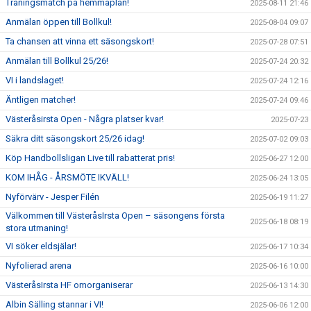
Träningsmatch på hemmaplan!
2025-08-11 21:46
Anmälan öppen till Bollkul!
2025-08-04 09:07
Ta chansen att vinna ett säsongskort!
2025-07-28 07:51
Anmälan till Bollkul 25/26!
2025-07-24 20:32
VI i landslaget!
2025-07-24 12:16
Äntligen matcher!
2025-07-24 09:46
Västeråsirsta Open - Några platser kvar!
2025-07-23
Säkra ditt säsongskort 25/26 idag!
2025-07-02 09:03
Köp Handbollsligan Live till rabatterat pris!
2025-06-27 12:00
KOM IHÅG - ÅRSMÖTE IKVÄLL!
2025-06-24 13:05
Nyförvärv - Jesper Filén
2025-06-19 11:27
Välkommen till VästeråsIrsta Open – säsongens första
2025-06-18 08:19
stora utmaning!
VI söker eldsjälar!
2025-06-17 10:34
Nyfolierad arena
2025-06-16 10:00
VästeråsIrsta HF omorganiserar
2025-06-13 14:30
Albin Sälling stannar i VI!
2025-06-06 12:00