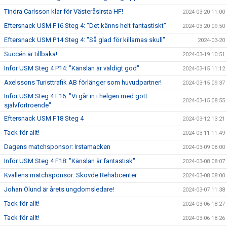
Tindra Carlsson klar för VästeråsIrsta HF!
2024-03-20 11:00
Eftersnack USM F16 Steg 4: "Det känns helt fantastiskt"
2024-03-20 09:50
Eftersnack USM P14 Steg 4: "Så glad för killarnas skull"
2024-03-20
Succén är tillbaka!
2024-03-19 10:51
Inför USM Steg 4 P14: "Känslan är väldigt god"
2024-03-15 11:12
Axelssons Turisttrafik AB förlänger som huvudpartner!
2024-03-15 09:37
Inför USM Steg 4 F16: "Vi går in i helgen med gott
2024-03-15 08:55
självförtroende"
Eftersnack USM F18 Steg 4
2024-03-12 13:21
Tack för allt!
2024-03-11 11:49
Dagens matchsponsor: Irstamacken
2024-03-09 08:00
Inför USM Steg 4 F18: "Känslan är fantastisk"
2024-03-08 08:07
Kvällens matchsponsor: Skövde Rehabcenter
2024-03-08 08:00
Johan Ölund är årets ungdomsledare!
2024-03-07 11:38
Tack för allt!
2024-03-06 18:27
Tack för allt!
2024-03-06 18:26