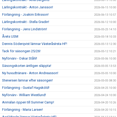
2026-06-19 10:00
Lärlingskontrakt - Anton Jansson!
2026-06-15 10:00
Förlängning - Joakim Eriksson!
2026-06-13 10:57
Lärlingskontrakt - Stella Gradin!
2026-06-12 10:00
Förlängning - Jens Lindström!
2026-05-25 14:10
Årets USM
2026-05-18 10:33
Dennis Söderqvist lämnar VästeråsIrsta HF!
2026-05-13 12:30
Tack för säsongen 25/26!
2026-05-12 10:21
Nyförvärv - Oskar Ståhl!
2026-05-06 10:00
Säsongskorten äntligen släppta!
2026-05-05 13:53
Ny huvudtränare - Anton Andreasson!
2026-05-05 10:00
Stenersen lämnar efter säsongen!
2026-05-05 08:30
Förlängning - Gustaf Hagsköld!
2026-04-25 10:00
Nyförvärv - William Westlund!
2026-04-24 10:00
Anmälan öppen till Summer Camp!
2026-04-20 10:26
Förlängning - Maria Larsen!
2026-04-20 10:15
Axel Morén lämnar VästeråsIrsta HF!