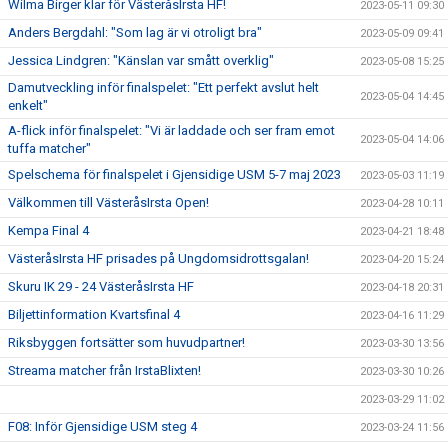
Wilma Birger klar för VästeråsIrsta HF!
2023-05-11 09:30
Anders Bergdahl: "Som lag är vi otroligt bra"
2023-05-09 09:41
Jessica Lindgren: "Känslan var smått overklig"
2023-05-08 15:25
Damutveckling inför finalspelet: "Ett perfekt avslut helt
2023-05-04 14:45
enkelt"
A-flick inför finalspelet: "Vi är laddade och ser fram emot
2023-05-04 14:06
tuffa matcher"
Spelschema för finalspelet i Gjensidige USM 5-7 maj 2023
2023-05-03 11:19
Välkommen till VästeråsIrsta Open!
2023-04-28 10:11
Kempa Final 4
2023-04-21 18:48
VästeråsIrsta HF prisades på Ungdomsidrottsgalan!
2023-04-20 15:24
Skuru IK 29 - 24 VästeråsIrsta HF
2023-04-18 20:31
Biljettinformation Kvartsfinal 4
2023-04-16 11:29
Riksbyggen fortsätter som huvudpartner!
2023-03-30 13:56
Streama matcher från IrstaBlixten!
2023-03-30 10:26
2023-03-29 11:02
F08: Inför Gjensidige USM steg 4
2023-03-24 11:56