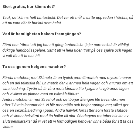
Stort grattis, hur känns det?
Tack, det känns helt fantastiskt. Det var ett mål vi satte upp redan i höstas, så
att nu vara där är hur kul som helst.
Vad är hemligheten bakom framgången?
Först och främst att jag har ett gäng fantastiska tjejer som också är väldigt
duktiga handbollsspelare. Samt att vi hela tiden trott på oss själva och vägen
vi valt för att ta oss hit.
Ta oss igenom helgens matcher?
Första matchen, mot Skånela, är en typisk premiärmatch med mycket nerver
och en del tekniska fel. En match där vi är med hela vägen och vi turas om att
vara i ledning. Tyvärr så är våra motståndare lite kyligare i avgörande lägen
och vi kliver av planen med en tvåmålsförlust.
Andra matchen är mot Sävehof och det börjar återigen lite trevande, men
efter 7-8 min lossnar det. Vi blir mer rejäla och börjar springa mer, vilket ger
oss en sexmålsledning i paus. Andra halvlek fortsätter som första slutade
och vi vinner bekvämt med tio bollar till slut.
Söndagens matcher blir lite av
slutspelskaraktär då vi vet att vi förmodligen behöver vinna båda för att ta oss
vidare.