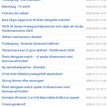
2026-02-10 12:00
Matchdag - Fri entré!
2026-02-07 07:00
Förboka din sallad!
2026-02-06 13:27
Bara några dagar kvar till årets viktigaste matcher!
2026-02-05 13:25
TACK till dessa företag/privatpersoner som väljer att stödja
2026-02-04 13:46
Publikmatcherna 2026!
William Hermansson skadad
2026-02-01 21:41
Förlängning - Amanda Sjöstrand Hallman!
2026-01-30 16:00
Tillsammans kan VI göra skillnad - Publikmatch 2026!
2026-01-26 14:59
Årets viktigaste match – VI spelar tillsammans med
2026-01-23 14:15
Barncancerfonden!
Ny samarbetspartner - Skandia!
2026-01-23 10:00
VI har blivit tilldelad prestigefullt stipendium!
2026-01-16 15:13
Skoog lämnar efter säsongen!
2026-01-16 12:00
Årets viktigaste match spelar VI tillsammans med
2026-01-15 14:17
Barncancerfonden!
Anmälan till termin 2 av ICA Maxi Hällas Bollkul är öppen!
2026-01-14 11:08
Föreningsrekord!
2026-01-12 11:51