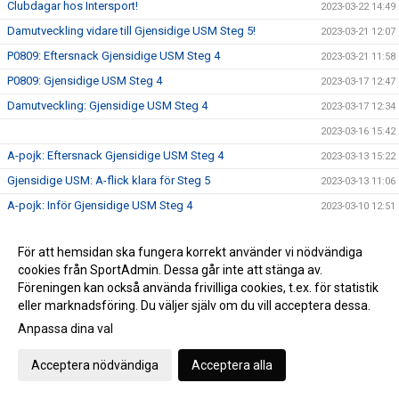
Clubdagar hos Intersport!
2023-03-22 14:49
Damutveckling vidare till Gjensidige USM Steg 5!
2023-03-21 12:07
P0809: Eftersnack Gjensidige USM Steg 4
2023-03-21 11:58
P0809: Gjensidige USM Steg 4
2023-03-17 12:47
Damutveckling: Gjensidige USM Steg 4
2023-03-17 12:34
2023-03-16 15:42
A-pojk: Eftersnack Gjensidige USM Steg 4
2023-03-13 15:22
Gjensidige USM: A-flick klara för Steg 5
2023-03-13 11:06
A-pojk: Inför Gjensidige USM Steg 4
2023-03-10 12:51
A-flick: Inför Gjensidige USM Steg 4
2023-03-10 12:10
För att hemsidan ska fungera korrekt använder vi nödvändiga
Comeback x 3 imorgon!
2023-03-03 17:30
cookies från SportAdmin. Dessa går inte att stänga av.
Filippa Rask är årets unga ledare 2022!
2023-03-01 11:56
Föreningen kan också använda frivilliga cookies, t.ex. för statistik
Tummen upp för handboll!
eller marknadsföring. Du väljer själv om du vill acceptera dessa.
2023-02-21 14:55
Anpassa dina val
VästeråsIrsta HF P10 matchades mot Täby!
2023-02-20 15:52
Dagens matchsponsor: BLR Redovisning AB
2023-02-18 13:05
Acceptera nödvändiga
Acceptera alla
GAMEDAY
2023-02-18 09:10