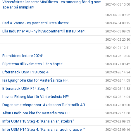
VästeråsIrsta lanserar MiniBlixten - en turnering för dig som
2024-04-05 10:00
spelar på miniplan!
2024-04-05 09:22
Bad & Värme - ny partner till IrstaBlixten!
2024-04-04 09:15
Ella Industrier AB - ny huvudpartner till IrstaBlixten!
2024-04-03 09:03
2024-04-02 20:30
2024-04-01 12:41
Framtidens ledare 2024!
2024-03-28 10:05
Biljetterna till kvalmatch 1 är släppta!
2024-03-27 09:42
Eftersnack USM P18 Steg 4
2024-03-26 14:24
Isa Ljungholm klar för VästeråsIrsta HF!
2024-03-26 14:05
Eftersnack USM F14 Steg 4
2024-03-26 11:33
Lovisa Ekberg klar för VästeråsIrsta HF!
2024-03-25 14:04
Dagens matchsponsor: Axelssons Turisttrafik AB
2024-03-23 09:00
Albin Lindblom klar för VästeråsIrsta HF!
2024-03-22 11:00
Inför USM P18 Steg 4: "Känslan är jättebra"
2024-03-22 09:33
Inför USM F14 Steg 4: "Känslan är god i gruppen"
2024-03-22 09:16