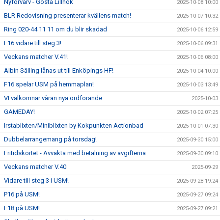
Nyförvärv - Gösta Lillhök
2025-10-08 10:00
BLR Redovisning presenterar kvällens match!
2025-10-07 10:32
Ring 020-44 11 11 om du blir skadad
2025-10-06 12:59
F16 vidare till steg 3!
2025-10-06 09:31
Veckans matcher V.41!
2025-10-06 08:00
Albin Sälling lånas ut till Enköpings HF!
2025-10-04 10:00
F16 spelar USM på hemmaplan!
2025-10-03 13:49
VI välkomnar våran nya ordförande
2025-10-03
GAMEDAY!
2025-10-02 07:25
Irstablixten/Miniblixten by Kokpunkten Actionbad
2025-10-01 07:30
Dubbelarrangemang på torsdag!
2025-09-30 15:00
Fritidskortet - Avvakta med betalning av avgifterna
2025-09-30 09:10
Veckans matcher V.40
2025-09-29
Vidare till steg 3 i USM!
2025-09-28 19:24
P16 på USM!
2025-09-27 09:24
F18 på USM!
2025-09-27 09:21