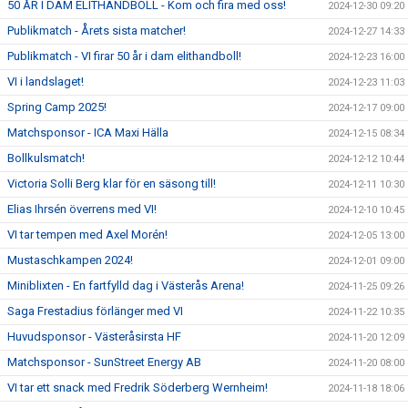
50 ÅR I DAM ELITHANDBOLL - Kom och fira med oss!
2024-12-30 09:20
Publikmatch - Årets sista matcher!
2024-12-27 14:33
Publikmatch - VI firar 50 år i dam elithandboll!
2024-12-23 16:00
VI i landslaget!
2024-12-23 11:03
Spring Camp 2025!
2024-12-17 09:00
Matchsponsor - ICA Maxi Hälla
2024-12-15 08:34
Bollkulsmatch!
2024-12-12 10:44
Victoria Solli Berg klar för en säsong till!
2024-12-11 10:30
Elias Ihrsén överrens med VI!
2024-12-10 10:45
VI tar tempen med Axel Morén!
2024-12-05 13:00
Mustaschkampen 2024!
2024-12-01 09:00
Miniblixten - En fartfylld dag i Västerås Arena!
2024-11-25 09:26
Saga Frestadius förlänger med VI
2024-11-22 10:35
Huvudsponsor - Västeråsirsta HF
2024-11-20 12:09
Matchsponsor - SunStreet Energy AB
2024-11-20 08:00
VI tar ett snack med Fredrik Söderberg Wernheim!
2024-11-18 18:06