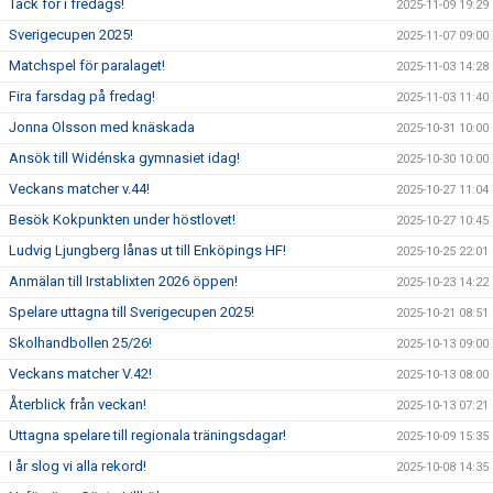
Tack för i fredags!
2025-11-09 19:29
Sverigecupen 2025!
2025-11-07 09:00
Matchspel för paralaget!
2025-11-03 14:28
Fira farsdag på fredag!
2025-11-03 11:40
Jonna Olsson med knäskada
2025-10-31 10:00
Ansök till Widénska gymnasiet idag!
2025-10-30 10:00
Veckans matcher v.44!
2025-10-27 11:04
Besök Kokpunkten under höstlovet!
2025-10-27 10:45
Ludvig Ljungberg lånas ut till Enköpings HF!
2025-10-25 22:01
Anmälan till Irstablixten 2026 öppen!
2025-10-23 14:22
Spelare uttagna till Sverigecupen 2025!
2025-10-21 08:51
Skolhandbollen 25/26!
2025-10-13 09:00
Veckans matcher V.42!
2025-10-13 08:00
Återblick från veckan!
2025-10-13 07:21
Uttagna spelare till regionala träningsdagar!
2025-10-09 15:35
I år slog vi alla rekord!
2025-10-08 14:35