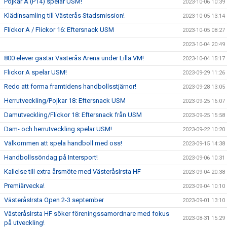
Pojkar A (P14) spelar USM!
2023-10-06 10:39
Klädinsamling till Västerås Stadsmission!
2023-10-05 13:14
Flickor A / Flickor 16: Eftersnack USM
2023-10-05 08:27
2023-10-04 20:49
800 elever gästar Västerås Arena under Lilla VM!
2023-10-04 15:17
Flickor A spelar USM!
2023-09-29 11:26
Redo att forma framtidens handbollsstjärnor!
2023-09-28 13:05
Herrutveckling/Pojkar 18: Eftersnack USM
2023-09-25 16:07
Damutveckling/Flickor 18: Eftersnack från USM
2023-09-25 15:58
Dam- och herrutveckling spelar USM!
2023-09-22 10:20
Välkommen att spela handboll med oss!
2023-09-15 14:38
Handbollssöndag på Intersport!
2023-09-06 10:31
Kallelse till extra årsmöte med VästeråsIrsta HF
2023-09-04 20:38
Premiärvecka!
2023-09-04 10:10
VästeråsIrsta Open 2-3 september
2023-09-01 13:10
VästeråsIrsta HF söker föreningssamordnare med fokus
2023-08-31 15:29
på utveckling!