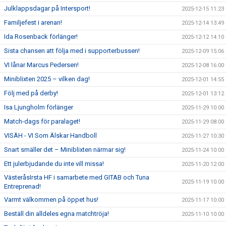
Julklappsdagar på Intersport!
2025-12-15 11:23
Familjefest i arenan!
2025-12-14 13:49
Ida Rosenback förlänger!
2025-12-12 14:10
Sista chansen att följa med i supporterbussen!
2025-12-09 15:06
VI lånar Marcus Pedersen!
2025-12-08 16:00
Miniblixten 2025 – vilken dag!
2025-12-01 14:55
Följ med på derby!
2025-12-01 13:12
Isa Ljungholm förlänger
2025-11-29 10:00
Match-dags för paralaget!
2025-11-29 08:00
VISÄH - VI Som Älskar Handboll
2025-11-27 10:30
Snart smäller det – Miniblixten närmar sig!
2025-11-24 10:00
Ett julerbjudande du inte vill missa!
2025-11-20 12:00
VästeråsIrsta HF i samarbete med GITAB och Tuna
2025-11-19 10:00
Entreprenad!
Varmt välkommen på öppet hus!
2025-11-17 10:00
Beställ din alldeles egna matchtröja!
2025-11-10 10:00