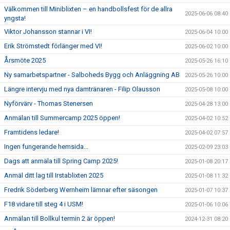
Välkommen till Miniblixten – en handbollsfest för de allra
2025-06-06 08:40
yngsta!
Viktor Johansson stannar i VI!
2025-06-04 10:00
Erik Strömstedt förlänger med VI!
2025-06-02 10:00
Årsmöte 2025
2025-05-26 16:10
Ny samarbetspartner - Salboheds Bygg och Anläggning AB
2025-05-26 10:00
Längre intervju med nya damtränaren - Filip Olausson
2025-05-08 10:00
Nyförvärv - Thomas Stenersen
2025-04-28 13:00
Anmälan till Summercamp 2025 öppen!
2025-04-02 10:52
Framtidens ledare!
2025-04-02 07:57
Ingen fungerande hemsida...
2025-02-09 23:03
Dags att anmäla till Spring Camp 2025!
2025-01-08 20:17
Anmäl ditt lag till Irstablixten 2025
2025-01-08 11:32
Fredrik Söderberg Wernheim lämnar efter säsongen
2025-01-07 10:37
F18 vidare till steg 4 i USM!
2025-01-06 10:06
Anmälan till Bollkul termin 2 är öppen!
2024-12-31 08:20