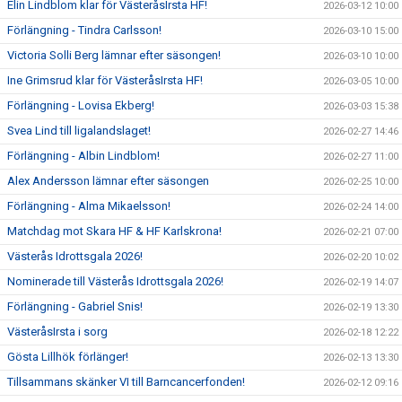
Elin Lindblom klar för VästeråsIrsta HF!
2026-03-12 10:00
Förlängning - Tindra Carlsson!
2026-03-10 15:00
Victoria Solli Berg lämnar efter säsongen!
2026-03-10 10:00
Ine Grimsrud klar för VästeråsIrsta HF!
2026-03-05 10:00
Förlängning - Lovisa Ekberg!
2026-03-03 15:38
Svea Lind till ligalandslaget!
2026-02-27 14:46
Förlängning - Albin Lindblom!
2026-02-27 11:00
Alex Andersson lämnar efter säsongen
2026-02-25 10:00
Förlängning - Alma Mikaelsson!
2026-02-24 14:00
Matchdag mot Skara HF & HF Karlskrona!
2026-02-21 07:00
Västerås Idrottsgala 2026!
2026-02-20 10:02
Nominerade till Västerås Idrottsgala 2026!
2026-02-19 14:07
Förlängning - Gabriel Snis!
2026-02-19 13:30
VästeråsIrsta i sorg
2026-02-18 12:22
Gösta Lillhök förlänger!
2026-02-13 13:30
Tillsammans skänker VI till Barncancerfonden!
2026-02-12 09:16