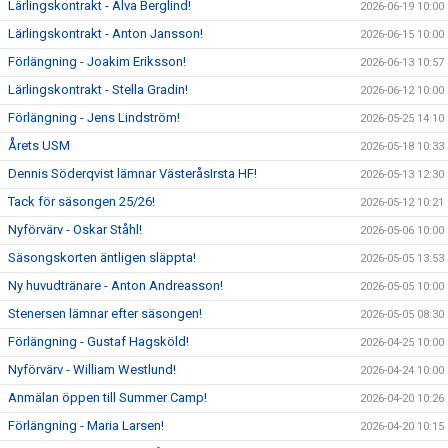
Lärlingskontrakt - Alva Berglind!
2026-06-19 10:00
Lärlingskontrakt - Anton Jansson!
2026-06-15 10:00
Förlängning - Joakim Eriksson!
2026-06-13 10:57
Lärlingskontrakt - Stella Gradin!
2026-06-12 10:00
Förlängning - Jens Lindström!
2026-05-25 14:10
Årets USM
2026-05-18 10:33
Dennis Söderqvist lämnar VästeråsIrsta HF!
2026-05-13 12:30
Tack för säsongen 25/26!
2026-05-12 10:21
Nyförvärv - Oskar Ståhl!
2026-05-06 10:00
Säsongskorten äntligen släppta!
2026-05-05 13:53
Ny huvudtränare - Anton Andreasson!
2026-05-05 10:00
Stenersen lämnar efter säsongen!
2026-05-05 08:30
Förlängning - Gustaf Hagsköld!
2026-04-25 10:00
Nyförvärv - William Westlund!
2026-04-24 10:00
Anmälan öppen till Summer Camp!
2026-04-20 10:26
Förlängning - Maria Larsen!
2026-04-20 10:15