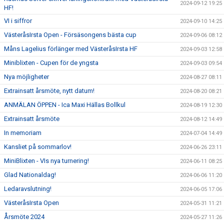
2024-09-12 19:25
HF!
VI i siffror
2024-09-10 14:25
VästeråsIrsta Open - Försäsongens bästa cup
2024-09-06 08:12
Måns Lagelius förlänger med VästeråsIrsta HF
2024-09-03 12:58
Miniblixten - Cupen för de yngsta
2024-09-03 09:54
Nya möjligheter
2024-08-27 08:11
Extrainsatt årsmöte, nytt datum!
2024-08-20 08:21
ANMÄLAN ÖPPEN - Ica Maxi Hällas Bollkul
2024-08-19 12:30
Extrainsatt årsmöte
2024-08-12 14:49
In memoriam
2024-07-04 14:49
Kansliet på sommarlov!
2024-06-26 23:11
MiniBlixten - VIs nya turnering!
2024-06-11 08:25
Glad Nationaldag!
2024-06-06 11:20
Ledaravslutning!
2024-06-05 17:06
VästeråsIrsta Open
2024-05-31 11:21
Årsmöte 2024
2024-05-27 11:26