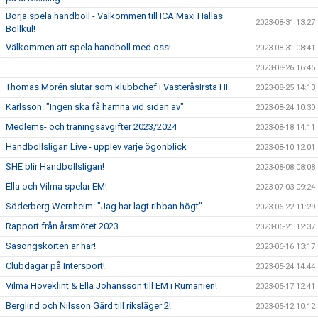
Börja spela handboll - Välkommen till ICA Maxi Hällas
2023-08-31 13:27
Bollkul!
Välkommen att spela handboll med oss!
2023-08-31 08:41
2023-08-26 16:45
Thomas Morén slutar som klubbchef i VästeråsIrsta HF
2023-08-25 14:13
Karlsson: "Ingen ska få hamna vid sidan av"
2023-08-24 10:30
Medlems- och träningsavgifter 2023/2024
2023-08-18 14:11
Handbollsligan Live - upplev varje ögonblick
2023-08-10 12:01
SHE blir Handbollsligan!
2023-08-08 08:08
Ella och Vilma spelar EM!
2023-07-03 09:24
Söderberg Wernheim: "Jag har lagt ribban högt"
2023-06-22 11:29
Rapport från årsmötet 2023
2023-06-21 12:37
Säsongskorten är här!
2023-06-16 13:17
Clubdagar på Intersport!
2023-05-24 14:44
Vilma Hoveklint & Ella Johansson till EM i Rumänien!
2023-05-17 12:41
Berglind och Nilsson Gärd till riksläger 2!
2023-05-12 10:12