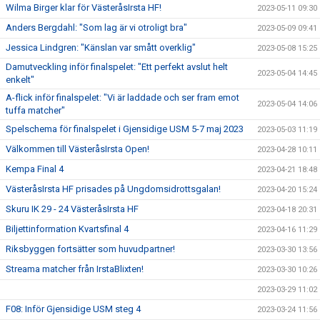
Wilma Birger klar för VästeråsIrsta HF!
2023-05-11 09:30
Anders Bergdahl: "Som lag är vi otroligt bra"
2023-05-09 09:41
Jessica Lindgren: "Känslan var smått overklig"
2023-05-08 15:25
Damutveckling inför finalspelet: "Ett perfekt avslut helt
2023-05-04 14:45
enkelt"
A-flick inför finalspelet: "Vi är laddade och ser fram emot
2023-05-04 14:06
tuffa matcher"
Spelschema för finalspelet i Gjensidige USM 5-7 maj 2023
2023-05-03 11:19
Välkommen till VästeråsIrsta Open!
2023-04-28 10:11
Kempa Final 4
2023-04-21 18:48
VästeråsIrsta HF prisades på Ungdomsidrottsgalan!
2023-04-20 15:24
Skuru IK 29 - 24 VästeråsIrsta HF
2023-04-18 20:31
Biljettinformation Kvartsfinal 4
2023-04-16 11:29
Riksbyggen fortsätter som huvudpartner!
2023-03-30 13:56
Streama matcher från IrstaBlixten!
2023-03-30 10:26
2023-03-29 11:02
F08: Inför Gjensidige USM steg 4
2023-03-24 11:56