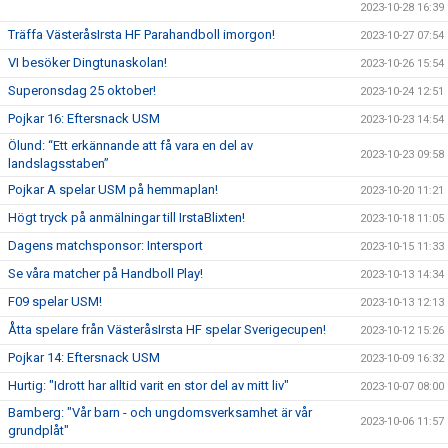
2023-10-28 16:39
Träffa VästeråsIrsta HF Parahandboll imorgon!
2023-10-27 07:54
VI besöker Dingtunaskolan!
2023-10-26 15:54
Superonsdag 25 oktober!
2023-10-24 12:51
Pojkar 16: Eftersnack USM
2023-10-23 14:54
Ölund: “Ett erkännande att få vara en del av
2023-10-23 09:58
landslagsstaben”
Pojkar A spelar USM på hemmaplan!
2023-10-20 11:21
Högt tryck på anmälningar till IrstaBlixten!
2023-10-18 11:05
Dagens matchsponsor: Intersport
2023-10-15 11:33
Se våra matcher på Handboll Play!
2023-10-13 14:34
F09 spelar USM!
2023-10-13 12:13
Åtta spelare från VästeråsIrsta HF spelar Sverigecupen!
2023-10-12 15:26
Pojkar 14: Eftersnack USM
2023-10-09 16:32
Hurtig: "Idrott har alltid varit en stor del av mitt liv"
2023-10-07 08:00
Bamberg: "Vår barn - och ungdomsverksamhet är vår
2023-10-06 11:57
grundplåt"