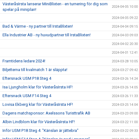
VästeråsIrsta lanserar MiniBlixten - en turnering för dig som
2024-04-05 10:00
spelar på miniplan!
2024-04-05 09:22
Bad & Värme - ny partner till IrstaBlixten!
2024-04-04 09:15
Ella Industrier AB - ny huvudpartner till IrstaBlixten!
2024-04-03 09:03
2024-04-02 20:30
2024-04-01 12:41
Framtidens ledare 2024!
2024-03-28 10:05
Biljetterna till kvalmatch 1 är släppta!
2024-03-27 09:42
Eftersnack USM P18 Steg 4
2024-03-26 14:24
Isa Ljungholm klar för VästeråsIrsta HF!
2024-03-26 14:05
Eftersnack USM F14 Steg 4
2024-03-26 11:33
Lovisa Ekberg klar för VästeråsIrsta HF!
2024-03-25 14:04
Dagens matchsponsor: Axelssons Turisttrafik AB
2024-03-23 09:00
Albin Lindblom klar för VästeråsIrsta HF!
2024-03-22 11:00
Inför USM P18 Steg 4: "Känslan är jättebra"
2024-03-22 09:33