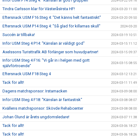
Inför USM F14 Steg 4: "Känslan är god i gruppen"
2024-03-22 09:16
Tindra Carlsson klar för VästeråsIrsta HF!
2024-03-20 11:00
Eftersnack USM F16 Steg 4: "Det känns helt fantastiskt"
2024-03-20 09:50
Eftersnack USM P14 Steg 4: "Så glad för killarnas skull"
2024-03-20
Succén är tillbaka!
2024-03-19 10:51
Inför USM Steg 4 P14: "Känslan är väldigt god"
2024-03-15 11:12
Axelssons Turisttrafik AB förlänger som huvudpartner!
2024-03-15 09:37
Inför USM Steg 4 F16: "Vi går in i helgen med gott
2024-03-15 08:55
självförtroende"
Eftersnack USM F18 Steg 4
2024-03-12 13:21
Tack för allt!
2024-03-11 11:49
Dagens matchsponsor: Irstamacken
2024-03-09 08:00
Inför USM Steg 4 F18: "Känslan är fantastisk"
2024-03-08 08:07
Kvällens matchsponsor: Skövde Rehabcenter
2024-03-08 08:00
Johan Ölund är årets ungdomsledare!
2024-03-07 11:38
Tack för allt!
2024-03-06 18:27
Tack för allt!
2024-03-06 18:26