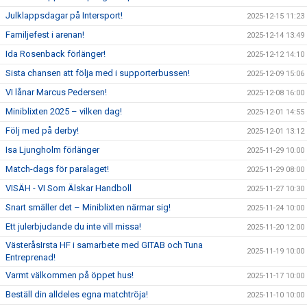
Julklappsdagar på Intersport!
2025-12-15 11:23
Familjefest i arenan!
2025-12-14 13:49
Ida Rosenback förlänger!
2025-12-12 14:10
Sista chansen att följa med i supporterbussen!
2025-12-09 15:06
VI lånar Marcus Pedersen!
2025-12-08 16:00
Miniblixten 2025 – vilken dag!
2025-12-01 14:55
Följ med på derby!
2025-12-01 13:12
Isa Ljungholm förlänger
2025-11-29 10:00
Match-dags för paralaget!
2025-11-29 08:00
VISÄH - VI Som Älskar Handboll
2025-11-27 10:30
Snart smäller det – Miniblixten närmar sig!
2025-11-24 10:00
Ett julerbjudande du inte vill missa!
2025-11-20 12:00
VästeråsIrsta HF i samarbete med GITAB och Tuna
2025-11-19 10:00
Entreprenad!
Varmt välkommen på öppet hus!
2025-11-17 10:00
Beställ din alldeles egna matchtröja!
2025-11-10 10:00