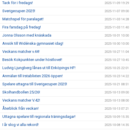
Tack för i fredags!
2025-11-09 19:29
Sverigecupen 2025!
2025-11-07 09:00
Matchspel för paralaget!
2025-11-03 14:28
Fira farsdag på fredag!
2025-11-03 11:40
Jonna Olsson med knäskada
2025-10-31 10:00
Ansök till Widénska gymnasiet idag!
2025-10-30 10:00
Veckans matcher v.44!
2025-10-27 11:04
Besök Kokpunkten under höstlovet!
2025-10-27 10:45
Ludvig Ljungberg lånas ut till Enköpings HF!
2025-10-25 22:01
Anmälan till Irstablixten 2026 öppen!
2025-10-23 14:22
Spelare uttagna till Sverigecupen 2025!
2025-10-21 08:51
Skolhandbollen 25/26!
2025-10-13 09:00
Veckans matcher V.42!
2025-10-13 08:00
Återblick från veckan!
2025-10-13 07:21
Uttagna spelare till regionala träningsdagar!
2025-10-09 15:35
I år slog vi alla rekord!
2025-10-08 14:35