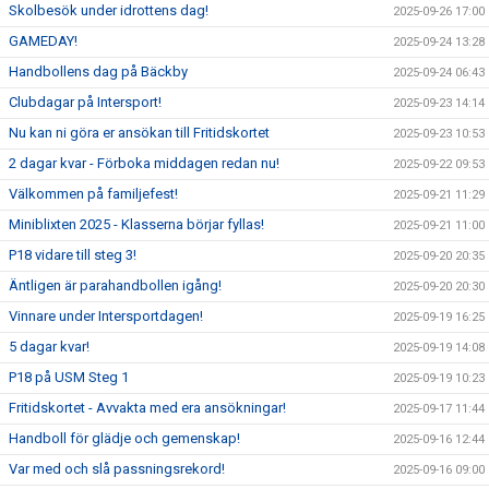
Skolbesök under idrottens dag!
2025-09-26 17:00
GAMEDAY!
2025-09-24 13:28
Handbollens dag på Bäckby
2025-09-24 06:43
Clubdagar på Intersport!
2025-09-23 14:14
Nu kan ni göra er ansökan till Fritidskortet
2025-09-23 10:53
2 dagar kvar - Förboka middagen redan nu!
2025-09-22 09:53
Välkommen på familjefest!
2025-09-21 11:29
Miniblixten 2025 - Klasserna börjar fyllas!
2025-09-21 11:00
P18 vidare till steg 3!
2025-09-20 20:35
Äntligen är parahandbollen igång!
2025-09-20 20:30
Vinnare under Intersportdagen!
2025-09-19 16:25
5 dagar kvar!
2025-09-19 14:08
P18 på USM Steg 1
2025-09-19 10:23
Fritidskortet - Avvakta med era ansökningar!
2025-09-17 11:44
Handboll för glädje och gemenskap!
2025-09-16 12:44
Var med och slå passningsrekord!
2025-09-16 09:00