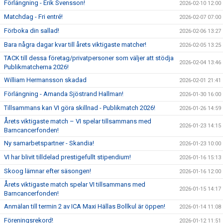
Förlängning - Erik Svensson!
2026-02-10 12:00
Matchdag - Fri entré!
2026-02-07 07:00
Förboka din sallad!
2026-02-06 13:27
Bara några dagar kvar till årets viktigaste matcher!
2026-02-05 13:25
TACK till dessa företag/privatpersoner som väljer att stödja
2026-02-04 13:46
Publikmatcherna 2026!
William Hermansson skadad
2026-02-01 21:41
Förlängning - Amanda Sjöstrand Hallman!
2026-01-30 16:00
Tillsammans kan VI göra skillnad - Publikmatch 2026!
2026-01-26 14:59
Årets viktigaste match – VI spelar tillsammans med
2026-01-23 14:15
Barncancerfonden!
Ny samarbetspartner - Skandia!
2026-01-23 10:00
VI har blivit tilldelad prestigefullt stipendium!
2026-01-16 15:13
Skoog lämnar efter säsongen!
2026-01-16 12:00
Årets viktigaste match spelar VI tillsammans med
2026-01-15 14:17
Barncancerfonden!
Anmälan till termin 2 av ICA Maxi Hällas Bollkul är öppen!
2026-01-14 11:08
Föreningsrekord!
2026-01-12 11:51