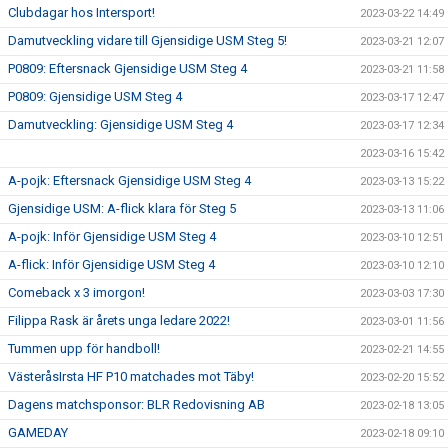
Clubdagar hos Intersport!
2023-03-22 14:49
Damutveckling vidare till Gjensidige USM Steg 5!
2023-03-21 12:07
P0809: Eftersnack Gjensidige USM Steg 4
2023-03-21 11:58
P0809: Gjensidige USM Steg 4
2023-03-17 12:47
Damutveckling: Gjensidige USM Steg 4
2023-03-17 12:34
2023-03-16 15:42
A-pojk: Eftersnack Gjensidige USM Steg 4
2023-03-13 15:22
Gjensidige USM: A-flick klara för Steg 5
2023-03-13 11:06
A-pojk: Inför Gjensidige USM Steg 4
2023-03-10 12:51
A-flick: Inför Gjensidige USM Steg 4
2023-03-10 12:10
Comeback x 3 imorgon!
2023-03-03 17:30
Filippa Rask är årets unga ledare 2022!
2023-03-01 11:56
Tummen upp för handboll!
2023-02-21 14:55
VästeråsIrsta HF P10 matchades mot Täby!
2023-02-20 15:52
Dagens matchsponsor: BLR Redovisning AB
2023-02-18 13:05
GAMEDAY
2023-02-18 09:10