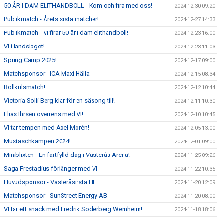
50 ÅR I DAM ELITHANDBOLL - Kom och fira med oss!
2024-12-30 09:20
Publikmatch - Årets sista matcher!
2024-12-27 14:33
Publikmatch - VI firar 50 år i dam elithandboll!
2024-12-23 16:00
VI i landslaget!
2024-12-23 11:03
Spring Camp 2025!
2024-12-17 09:00
Matchsponsor - ICA Maxi Hälla
2024-12-15 08:34
Bollkulsmatch!
2024-12-12 10:44
Victoria Solli Berg klar för en säsong till!
2024-12-11 10:30
Elias Ihrsén överrens med VI!
2024-12-10 10:45
VI tar tempen med Axel Morén!
2024-12-05 13:00
Mustaschkampen 2024!
2024-12-01 09:00
Miniblixten - En fartfylld dag i Västerås Arena!
2024-11-25 09:26
Saga Frestadius förlänger med VI
2024-11-22 10:35
Huvudsponsor - Västeråsirsta HF
2024-11-20 12:09
Matchsponsor - SunStreet Energy AB
2024-11-20 08:00
VI tar ett snack med Fredrik Söderberg Wernheim!
2024-11-18 18:06