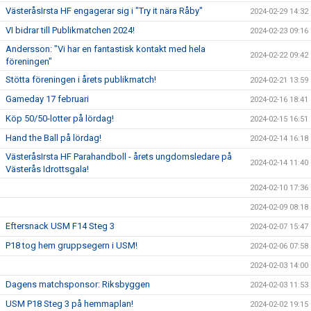
VästeråsIrsta HF engagerar sig i "Try it nära Råby"
2024-02-29 14:32
VI bidrar till Publikmatchen 2024!
2024-02-23 09:16
Andersson: "Vi har en fantastisk kontakt med hela
2024-02-22 09:42
föreningen"
Stötta föreningen i årets publikmatch!
2024-02-21 13:59
Gameday 17 februari
2024-02-16 18:41
Köp 50/50-lotter på lördag!
2024-02-15 16:51
Hand the Ball på lördag!
2024-02-14 16:18
VästeråsIrsta HF Parahandboll - årets ungdomsledare på
2024-02-14 11:40
Västerås Idrottsgala!
2024-02-10 17:36
2024-02-09 08:18
Eftersnack USM F14 Steg 3
2024-02-07 15:47
P18 tog hem gruppsegern i USM!
2024-02-06 07:58
2024-02-03 14:00
Dagens matchsponsor: Riksbyggen
2024-02-03 11:53
USM P18 Steg 3 på hemmaplan!
2024-02-02 19:15