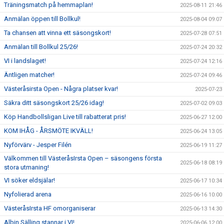
Träningsmatch på hemmaplan!
2025-08-11 21:46
Anmälan öppen till Bollkul!
2025-08-04 09:07
Ta chansen att vinna ett säsongskort!
2025-07-28 07:51
Anmälan till Bollkul 25/26!
2025-07-24 20:32
VI i landslaget!
2025-07-24 12:16
Äntligen matcher!
2025-07-24 09:46
Västeråsirsta Open - Några platser kvar!
2025-07-23
Säkra ditt säsongskort 25/26 idag!
2025-07-02 09:03
Köp Handbollsligan Live till rabatterat pris!
2025-06-27 12:00
KOM IHÅG - ÅRSMÖTE IKVÄLL!
2025-06-24 13:05
Nyförvärv - Jesper Filén
2025-06-19 11:27
Välkommen till VästeråsIrsta Open – säsongens första
2025-06-18 08:19
stora utmaning!
VI söker eldsjälar!
2025-06-17 10:34
Nyfolierad arena
2025-06-16 10:00
VästeråsIrsta HF omorganiserar
2025-06-13 14:30
Albin Sälling stannar i VI!
2025-06-06 12:00