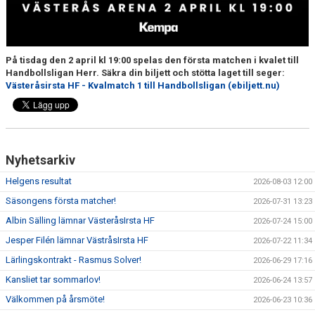
På tisdag den 2 april kl 19:00 spelas den första matchen i kvalet till
Handbollsligan Herr. Säkra din biljett och stötta laget till seger:
Västeråsirsta HF - Kvalmatch 1 till Handbollsligan (ebiljett.nu)
Nyhetsarkiv
Helgens resultat
2026-08-03 12:00
Säsongens första matcher!
2026-07-31 13:23
Albin Sälling lämnar VästeråsIrsta HF
2026-07-24 15:00
Jesper Filén lämnar VästråsIrsta HF
2026-07-22 11:34
Lärlingskontrakt - Rasmus Solver!
2026-06-29 17:16
Kansliet tar sommarlov!
2026-06-24 13:57
Välkommen på årsmöte!
2026-06-23 10:36