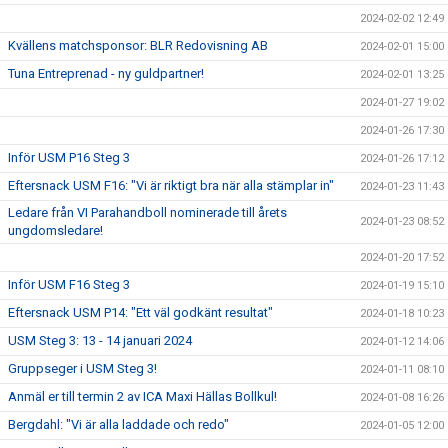
2024-02-02 12:49
Kvällens matchsponsor: BLR Redovisning AB
2024-02-01 15:00
Tuna Entreprenad - ny guldpartner!
2024-02-01 13:25
2024-01-27 19:02
2024-01-26 17:30
Inför USM P16 Steg 3
2024-01-26 17:12
Eftersnack USM F16: "Vi är riktigt bra när alla stämplar in"
2024-01-23 11:43
Ledare från VI Parahandboll nominerade till årets
2024-01-23 08:52
ungdomsledare!
2024-01-20 17:52
Inför USM F16 Steg 3
2024-01-19 15:10
Eftersnack USM P14: "Ett väl godkänt resultat"
2024-01-18 10:23
USM Steg 3: 13 - 14 januari 2024
2024-01-12 14:06
Gruppseger i USM Steg 3!
2024-01-11 08:10
Anmäl er till termin 2 av ICA Maxi Hällas Bollkul!
2024-01-08 16:26
Bergdahl: "Vi är alla laddade och redo"
2024-01-05 12:00