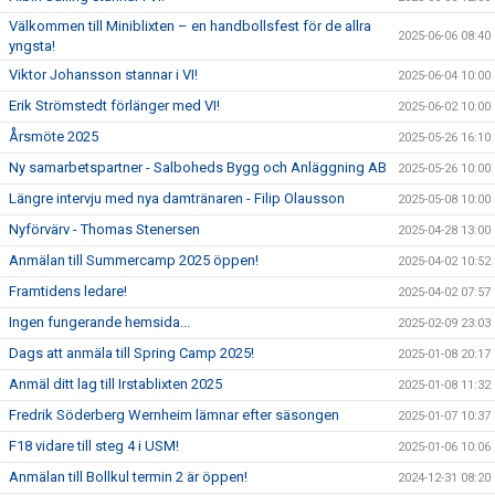
Välkommen till Miniblixten – en handbollsfest för de allra
2025-06-06 08:40
yngsta!
Viktor Johansson stannar i VI!
2025-06-04 10:00
Erik Strömstedt förlänger med VI!
2025-06-02 10:00
Årsmöte 2025
2025-05-26 16:10
Ny samarbetspartner - Salboheds Bygg och Anläggning AB
2025-05-26 10:00
Längre intervju med nya damtränaren - Filip Olausson
2025-05-08 10:00
Nyförvärv - Thomas Stenersen
2025-04-28 13:00
Anmälan till Summercamp 2025 öppen!
2025-04-02 10:52
Framtidens ledare!
2025-04-02 07:57
Ingen fungerande hemsida...
2025-02-09 23:03
Dags att anmäla till Spring Camp 2025!
2025-01-08 20:17
Anmäl ditt lag till Irstablixten 2025
2025-01-08 11:32
Fredrik Söderberg Wernheim lämnar efter säsongen
2025-01-07 10:37
F18 vidare till steg 4 i USM!
2025-01-06 10:06
Anmälan till Bollkul termin 2 är öppen!
2024-12-31 08:20