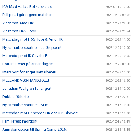
ICA Maxi Hällas Bollkulskalas!
2026-01-10 10:00
Full pott i gårdagens matcher!
2025-12-30 09:02
Vinst mot Amo HK!
2025-12-29 22:58
Vinst mot H65 Höör!
2025-12-29 22:54
Matchdag mot H65 Höör & Amo HK
2025-12-29 11:00
Ny samarbetspartner - JJ Gruppen!
2025-12-29 10:00
Matchdag mot IK Sävehof!
2025-12-26 10:05
Bortamatcher på annandagen!
2025-12-25 09:50
Intersport förlänger samarbetet!
2025-12-23 10:00
MELLANDAGS-HANDBOLL!
2025-12-22 16:50
Jonathan Wallgren förlänger!
2025-12-19 12:00
Dubbla förluster
2025-12-17 22:51
Ny samarbetspartner - SEB!
2025-12-17 10:00
Matchdag mot Önnereds HK och IFK Skövde!
2025-12-17 10:00
Familjefest imorgon!
2025-12-16 16:49
Anmälan öppen till Spring Camp 2026!
2025-12-15 15:45