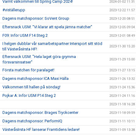
Varmt välkommen till Spring Camp 2024!
2024-01-02 11:31
#viställerupp
2023-12-22 11:57
Dagens matchsponsor: SoVent Group
2023-12-20 08:51
Eftersnack USM: "Vi klarar att spela jämna matcher"
2023-12-05 09:04
F09: Inför USM F14 Steg 2
2023-12-01 08:49
I helgen dubblar vår samarbetspartner Intersport sitt stöd
2023-11-30 15:20
till VästeråsIrsta HF!
Eftersnack USM: "Hela laget göra grymma
2023-11-29 15:00
försvarsinsatser"
Första matchen för paralaget!
2023-11-27 13:15
Dagens matchsponsor ICA Maxi Hälla
2023-11-26 13:32
Välkommen till hallen på söndag!
2023-11-24 15:36
Pojkar A: Inför USM P14 Steg 2
2023-11-24 11:16
2023-11-18 16:28
Dagens matchsponsor: Brages Tryckcenter
2023-11-18 09:59
Dagens matchsponsor: PerformIQ
2023-11-11 10:11
VästeråsIrsta HF lanserar Framtidens ledare!
2023-11-09 13:38