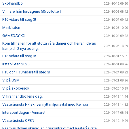
Skolhandboll
2024-10-12 09:20
Vinnare från lördagens 50/50 lotter!
2024-10-08 08:42
P16 vidare till steg 3!
2024-10-07 09:42
Miniblixten
2024-10-06 10:00
GAMEDAY X2
2024-10-04 09:22
Kom till hallen för att stötta våra damer och herrar i deras
2024-10-03 13:29
kamp till 2 nya poäng!
F16 vidare till steg 3!
2024-10-01 15:51
Irstablixten 2025
2024-10-01 09:26
P18 och F18 vidare till steg 3!
2024-09-24 08:22
VI på USM
2024-09-21 08:26
VI på skolbesök
2024-09-20 10:29
VI firar handbollens dag!
2024-09-19 11:44
Västeråsirsta HF skriver nytt miljonavtal med Kempa
2024-09-18 14:12
Intersportdagen - Vinnare!
2024-09-17 08:44
Västeråsirsta OPEN
2024-09-12 19:29
Rasmus Solver skriver lärlingskontrakt med VästeråsIrsta