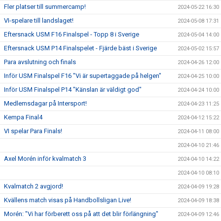
Fler platser till summercamp!
2024-05-22 16:30
VI-spelare till landslaget!
2024-05-08 17:31
Eftersnack USM F16 Finalspel - Topp 8 i Sverige
2024-05-04 14:00
Eftersnack USM P14 Finalspelet - Fjärde bäst i Sverige
2024-05-02 15:57
Para avslutning och finals
2024-04-26 12:00
Inför USM Finalspel F16 "Vi är supertaggade på helgen"
2024-04-25 10:00
Inför USM Finalspel P14 "Känslan är väldigt god"
2024-04-24 10:00
Medlemsdagar på Intersport!
2024-04-23 11:25
Kempa Final4
2024-04-12 15:22
VI spelar Para Finals!
2024-04-11 08:00
2024-04-10 21:46
Axel Morén inför kvalmatch 3
2024-04-10 14:22
2024-04-10 08:10
Kvalmatch 2 avgjord!
2024-04-09 19:28
Kvällens match visas på Handbollsligan Live!
2024-04-09 18:38
Morén: "Vi har förberett oss på att det blir förlängning"
2024-04-09 12:46