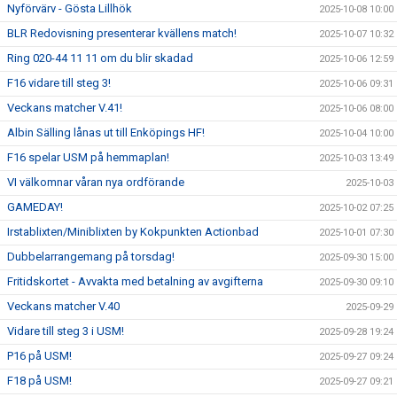
Nyförvärv - Gösta Lillhök
2025-10-08 10:00
BLR Redovisning presenterar kvällens match!
2025-10-07 10:32
Ring 020-44 11 11 om du blir skadad
2025-10-06 12:59
F16 vidare till steg 3!
2025-10-06 09:31
Veckans matcher V.41!
2025-10-06 08:00
Albin Sälling lånas ut till Enköpings HF!
2025-10-04 10:00
F16 spelar USM på hemmaplan!
2025-10-03 13:49
VI välkomnar våran nya ordförande
2025-10-03
GAMEDAY!
2025-10-02 07:25
Irstablixten/Miniblixten by Kokpunkten Actionbad
2025-10-01 07:30
Dubbelarrangemang på torsdag!
2025-09-30 15:00
Fritidskortet - Avvakta med betalning av avgifterna
2025-09-30 09:10
Veckans matcher V.40
2025-09-29
Vidare till steg 3 i USM!
2025-09-28 19:24
P16 på USM!
2025-09-27 09:24
F18 på USM!
2025-09-27 09:21