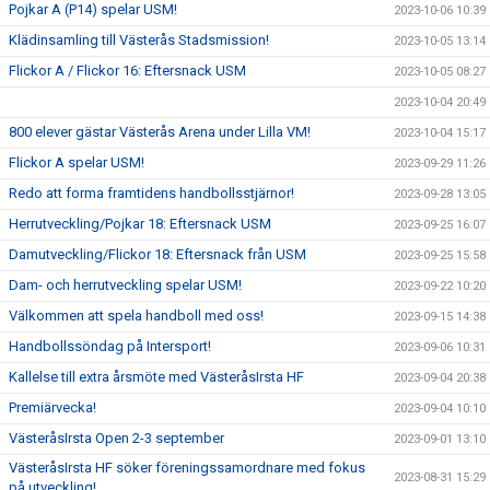
Pojkar A (P14) spelar USM!
2023-10-06 10:39
Klädinsamling till Västerås Stadsmission!
2023-10-05 13:14
Flickor A / Flickor 16: Eftersnack USM
2023-10-05 08:27
2023-10-04 20:49
800 elever gästar Västerås Arena under Lilla VM!
2023-10-04 15:17
Flickor A spelar USM!
2023-09-29 11:26
Redo att forma framtidens handbollsstjärnor!
2023-09-28 13:05
Herrutveckling/Pojkar 18: Eftersnack USM
2023-09-25 16:07
Damutveckling/Flickor 18: Eftersnack från USM
2023-09-25 15:58
Dam- och herrutveckling spelar USM!
2023-09-22 10:20
Välkommen att spela handboll med oss!
2023-09-15 14:38
Handbollssöndag på Intersport!
2023-09-06 10:31
Kallelse till extra årsmöte med VästeråsIrsta HF
2023-09-04 20:38
Premiärvecka!
2023-09-04 10:10
VästeråsIrsta Open 2-3 september
2023-09-01 13:10
VästeråsIrsta HF söker föreningssamordnare med fokus
2023-08-31 15:29
på utveckling!