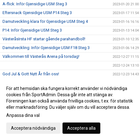
A-flick: Inför Gjensidige USM Steg 3
2023-01-20 21:00
Eftersnack Gjensidige USM P14 Steg 3
2023-01-17 11:54
Damutveckling klara för Gjensidige USM Steg 4
2023-01-16 16:16
P14: Inför Gjensidige USM Steg 3
2023-01-13 14:04
VästeråsIrsta HF startar gående parahandboll!
2023-01-10 12:35
Damutveckling: Inför Gjensidige USM F18 Steg 3
2023-01-06 14:29
Välkommen till Västerås Arena på torsdag!
2022-12-27 11:15
2022-12-24 13:10
God Jul & Gott Nytt År från oss!
2022-12-23 14:43
Vill du vara ledare inom Parahandboll?
2022-12-19 13:21
För att hemsidan ska fungera korrekt använder vi nödvändiga
Limited Edition: Vickan Tribute
2022-12-14 12:42
cookies från SportAdmin. Dessa går inte att stänga av.
VI hyllar Vickan!
2022-12-13 11:37
Föreningen kan också använda frivilliga cookies, t.ex. för statistik
eller marknadsföring. Du väljer själv om du vill acceptera dessa.
Erbjudande från Intersport!
2022-12-13 11:03
Anpassa dina val
F08: "Vi ser fram emot utmaningen i helgen"
2022-12-02 11:48
P14: "Vi har duktiga killar som kämpar hårt tillsammans"
2022-12-01 12:31
Acceptera nödvändiga
Acceptera alla
P11 träffar Claes Hellgren!
2022-12-01 11:41