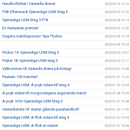
Handbollsfest i Västerås Arena!
2023-02-14 15:29
F08: Eftersnack Gjensidige USM Steg 3
2023-02-09 15:25
Gjensidige USM Steg 3 P18
2023-02-08 16:14
En fantastisk premiär!
2023-02-05 12:35
Dagens matchsponsor: Nya Thulins
2023-02-04 12:18
2023-02-04 10:53
Flickor 14: Gjensidige USM Steg 3
2023-02-03 14:07
Pojkar 18: Gjensidige USM steg 3
2023-02-03 12:11
Välkommen till Västerås Arena på lördag!
2023-02-01 13:48
Paulsen 150 matcher!
2023-01-31 12:25
Gjensidige USM: A-pojk vidare till steg 4
2023-01-29 13:54
A-pojk vidare till morgondagens avgörande match
2023-01-28 19:29
A-pojk: Inför Gjensidige USM Steg 3
2023-01-27 15:48
VästeråsIrsta HF startar gående parahandboll!
2023-01-25 11:00
Gjensidige USM: A-flick vidare till steg 4
2023-01-22 15:43
Gjensidige USM: A-flick är vidare!
2023-01-21 18:08