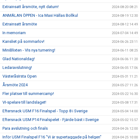
Extrainsatt årsmöte, nytt datum!
2024-08-20 08:21
ANMÄLAN ÖPPEN - Ica Maxi Hällas Bollkul
2024-08-19 12:30
Extrainsatt årsmöte
2024-08-12 14:49
In memoriam
2024-07-04 14:49
Kansliet på sommarlov!
2024-06-26 23:11
MiniBlixten - VIs nya turnering!
2024-06-11 08:25
Glad Nationaldag!
2024-06-06 11:20
Ledaravslutning!
2024-06-05 17:06
VästeråsIrsta Open
2024-05-31 11:21
Årsmöte 2024
2024-05-27 11:26
Fler platser till summercamp!
2024-05-22 16:30
VI-spelare till landslaget!
2024-05-08 17:31
Eftersnack USM F16 Finalspel - Topp 8 i Sverige
2024-05-04 14:00
Eftersnack USM P14 Finalspelet - Fjärde bäst i Sverige
2024-05-02 15:57
Para avslutning och finals
2024-04-26 12:00
Inför USM Finalspel F16 "Vi är supertaggade på helgen"
2024-04-25 10:00