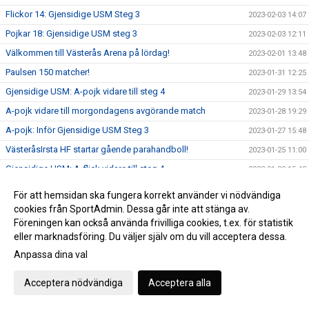
Flickor 14: Gjensidige USM Steg 3
2023-02-03 14:07
Pojkar 18: Gjensidige USM steg 3
2023-02-03 12:11
Välkommen till Västerås Arena på lördag!
2023-02-01 13:48
Paulsen 150 matcher!
2023-01-31 12:25
Gjensidige USM: A-pojk vidare till steg 4
2023-01-29 13:54
A-pojk vidare till morgondagens avgörande match
2023-01-28 19:29
A-pojk: Inför Gjensidige USM Steg 3
2023-01-27 15:48
VästeråsIrsta HF startar gående parahandboll!
2023-01-25 11:00
Gjensidige USM: A-flick vidare till steg 4
2023-01-22 15:43
Gjensidige USM: A-flick är vidare!
2023-01-21 18:08
För att hemsidan ska fungera korrekt använder vi nödvändiga
A-flick: Inför Gjensidige USM Steg 3
cookies från SportAdmin. Dessa går inte att stänga av.
2023-01-20 21:00
Föreningen kan också använda frivilliga cookies, t.ex. för statistik
Eftersnack Gjensidige USM P14 Steg 3
2023-01-17 11:54
eller marknadsföring. Du väljer själv om du vill acceptera dessa.
Damutveckling klara för Gjensidige USM Steg 4
2023-01-16 16:16
Anpassa dina val
P14: Inför Gjensidige USM Steg 3
2023-01-13 14:04
Acceptera nödvändiga
Acceptera alla
VästeråsIrsta HF startar gående parahandboll!
2023-01-10 12:35
Damutveckling: Inför Gjensidige USM F18 Steg 3
2023-01-06 14:29