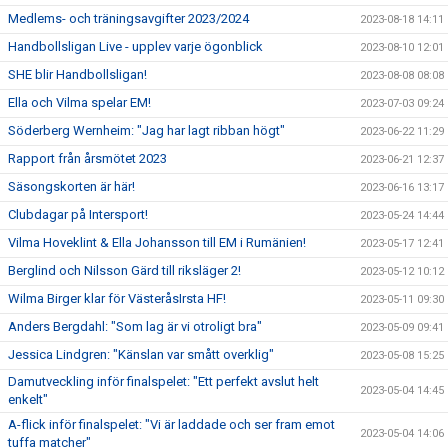
Medlems- och träningsavgifter 2023/2024
2023-08-18 14:11
Handbollsligan Live - upplev varje ögonblick
2023-08-10 12:01
SHE blir Handbollsligan!
2023-08-08 08:08
Ella och Vilma spelar EM!
2023-07-03 09:24
Söderberg Wernheim: "Jag har lagt ribban högt"
2023-06-22 11:29
Rapport från årsmötet 2023
2023-06-21 12:37
Säsongskorten är här!
2023-06-16 13:17
Clubdagar på Intersport!
2023-05-24 14:44
Vilma Hoveklint & Ella Johansson till EM i Rumänien!
2023-05-17 12:41
Berglind och Nilsson Gärd till riksläger 2!
2023-05-12 10:12
Wilma Birger klar för VästeråsIrsta HF!
2023-05-11 09:30
Anders Bergdahl: "Som lag är vi otroligt bra"
2023-05-09 09:41
Jessica Lindgren: "Känslan var smått overklig"
2023-05-08 15:25
Damutveckling inför finalspelet: "Ett perfekt avslut helt
2023-05-04 14:45
enkelt"
A-flick inför finalspelet: "Vi är laddade och ser fram emot
2023-05-04 14:06
tuffa matcher"