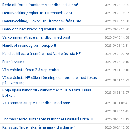
Redo att forma framtidens handbollsstjärnor!
2023-09-28 13:05
Herrutveckling/Pojkar 18: Eftersnack USM
2023-09-25 16:07
Damutveckling/Flickor 18: Eftersnack från USM
2023-09-25 15:58
Dam- och herrutveckling spelar USM!
2023-09-22 10:20
Välkommen att spela handboll med oss!
2023-09-15 14:38
Handbollssöndag på Intersport!
2023-09-06 10:31
Kallelse till extra årsmöte med VästeråsIrsta HF
2023-09-04 20:38
Premiärvecka!
2023-09-04 10:10
VästeråsIrsta Open 2-3 september
2023-09-01 13:10
VästeråsIrsta HF söker föreningssamordnare med fokus
2023-08-31 15:29
på utveckling!
Börja spela handboll - Välkommen till ICA Maxi Hällas
2023-08-31 13:27
Bollkul!
Välkommen att spela handboll med oss!
2023-08-31 08:41
2023-08-26 16:45
Thomas Morén slutar som klubbchef i VästeråsIrsta HF
2023-08-25 14:13
Karlsson: "Ingen ska få hamna vid sidan av"
2023-08-24 10:30