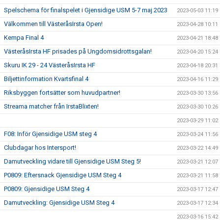
Spelschema för finalspelet i Gjensidige USM 5-7 maj 2023
2023-05-03 11:19
Välkommen till VästeråsIrsta Open!
2023-04-28 10:11
Kempa Final 4
2023-04-21 18:48
VästeråsIrsta HF prisades på Ungdomsidrottsgalan!
2023-04-20 15:24
Skuru IK 29 - 24 VästeråsIrsta HF
2023-04-18 20:31
Biljettinformation Kvartsfinal 4
2023-04-16 11:29
Riksbyggen fortsätter som huvudpartner!
2023-03-30 13:56
Streama matcher från IrstaBlixten!
2023-03-30 10:26
2023-03-29 11:02
F08: Inför Gjensidige USM steg 4
2023-03-24 11:56
Clubdagar hos Intersport!
2023-03-22 14:49
Damutveckling vidare till Gjensidige USM Steg 5!
2023-03-21 12:07
P0809: Eftersnack Gjensidige USM Steg 4
2023-03-21 11:58
P0809: Gjensidige USM Steg 4
2023-03-17 12:47
Damutveckling: Gjensidige USM Steg 4
2023-03-17 12:34
2023-03-16 15:42