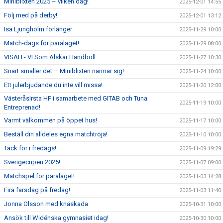
Miniblixten 2025 – vilken dag!
2025-12-01 14:55
Följ med på derby!
2025-12-01 13:12
Isa Ljungholm förlänger
2025-11-29 10:00
Match-dags för paralaget!
2025-11-29 08:00
VISÄH - VI Som Älskar Handboll
2025-11-27 10:30
Snart smäller det – Miniblixten närmar sig!
2025-11-24 10:00
Ett julerbjudande du inte vill missa!
2025-11-20 12:00
VästeråsIrsta HF i samarbete med GITAB och Tuna
2025-11-19 10:00
Entreprenad!
Varmt välkommen på öppet hus!
2025-11-17 10:00
Beställ din alldeles egna matchtröja!
2025-11-10 10:00
Tack för i fredags!
2025-11-09 19:29
Sverigecupen 2025!
2025-11-07 09:00
Matchspel för paralaget!
2025-11-03 14:28
Fira farsdag på fredag!
2025-11-03 11:40
Jonna Olsson med knäskada
2025-10-31 10:00
Ansök till Widénska gymnasiet idag!
2025-10-30 10:00