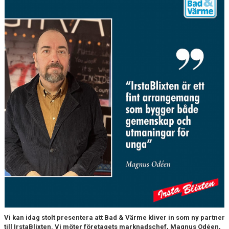
Vi kan idag stolt presentera att Bad & Värme kliver in som ny partner
till IrstaBlixten. Vi möter företagets marknadschef, Magnus Odéen,