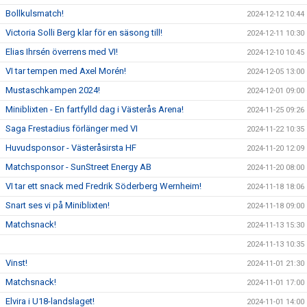
Bollkulsmatch!
2024-12-12 10:44
Victoria Solli Berg klar för en säsong till!
2024-12-11 10:30
Elias Ihrsén överrens med VI!
2024-12-10 10:45
VI tar tempen med Axel Morén!
2024-12-05 13:00
Mustaschkampen 2024!
2024-12-01 09:00
Miniblixten - En fartfylld dag i Västerås Arena!
2024-11-25 09:26
Saga Frestadius förlänger med VI
2024-11-22 10:35
Huvudsponsor - Västeråsirsta HF
2024-11-20 12:09
Matchsponsor - SunStreet Energy AB
2024-11-20 08:00
VI tar ett snack med Fredrik Söderberg Wernheim!
2024-11-18 18:06
Snart ses vi på Miniblixten!
2024-11-18 09:00
Matchsnack!
2024-11-13 15:30
2024-11-13 10:35
Vinst!
2024-11-01 21:30
Matchsnack!
2024-11-01 17:00
Elvira i U18-landslaget!
2024-11-01 14:00