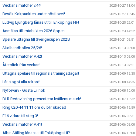
Veckans matcher v.44!
2025-10-27 11:04
Besök Kokpunkten under höstlovet!
2025-10-27 10:45
Ludvig Ljungberg lånas ut till Enköpings HF!
2025-10-25 22:01
Anmälan till Irstablixten 2026 öppen!
2025-10-23 14:22
Spelare uttagna till Sverigecupen 2025!
2025-10-21 08:51
Skolhandbollen 25/26!
2025-10-13 09:00
Veckans matcher V.42!
2025-10-13 08:00
Återblick från veckan!
2025-10-13 07:21
Uttagna spelare till regionala träningsdagar!
2025-10-09 15:35
I år slog vi alla rekord!
2025-10-08 14:35
Nyförvärv - Gösta Lillhök
2025-10-08 10:00
BLR Redovisning presenterar kvällens match!
2025-10-07 10:32
Ring 020-44 11 11 om du blir skadad
2025-10-06 12:59
F16 vidare till steg 3!
2025-10-06 09:31
Veckans matcher V.41!
2025-10-06 08:00
Albin Sälling lånas ut till Enköpings HF!
2025-10-04 10:00