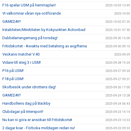
F16 spelar USM på hemmaplan!
2025-10-03 13:49
VI välkomnar våran nya ordförande
2025-10-03
GAMEDAY!
2025-10-02 07:25
Irstablixten/Miniblixten by Kokpunkten Actionbad
2025-10-01 07:30
Dubbelarrangemang på torsdag!
2025-09-30 15:00
Fritidskortet - Avvakta med betalning av avgifterna
2025-09-30 09:10
Veckans matcher V.40
2025-09-29
Vidare till steg 3 i USM!
2025-09-28 19:24
P16 på USM!
2025-09-27 09:24
F18 på USM!
2025-09-27 09:21
Skolbesök under idrottens dag!
2025-09-26 17:00
GAMEDAY!
2025-09-24 13:28
Handbollens dag på Bäckby
2025-09-24 06:43
Clubdagar på Intersport!
2025-09-23 14:14
Nu kan ni göra er ansökan till Fritidskortet
2025-09-23 10:53
2 dagar kvar - Förboka middagen redan nu!
2025-09-22 09:53