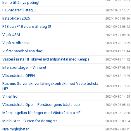
kamp till 2 nya poäng!
F16 vidare till steg 3!
2024-10-01 15:51
Irstablixten 2025
2024-10-01 09:26
P18 och F18 vidare till steg 3!
2024-09-24 08:22
VI på USM
2024-09-21 08:26
VI på skolbesök
2024-09-20 10:29
VI firar handbollens dag!
2024-09-19 11:44
Västeråsirsta HF skriver nytt miljonavtal med Kempa
2024-09-18 14:12
Intersportdagen - Vinnare!
2024-09-17 08:44
Västeråsirsta OPEN
2024-09-12 19:29
Rasmus Solver skriver lärlingskontrakt med VästeråsIrsta
2024-09-12 19:25
HF!
VI i siffror
2024-09-10 14:25
VästeråsIrsta Open - Försäsongens bästa cup
2024-09-06 08:12
Måns Lagelius förlänger med VästeråsIrsta HF
2024-09-03 12:58
Miniblixten - Cupen för de yngsta
2024-09-03 09:54
Nya möjligheter
2024-08-27 08:11