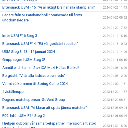
Eftersnack USM F16: "Vi är riktigt bra när alla stämplar in"
2024-01-23 11:43
Ledare från VI Parahandboll nominerade till årets
2024-01-23 08:52
ungdomsledare!
2024-01-20 17:52
Inför USM F16 Steg 3
2024-01-19 15:10
Eftersnack USM P14: "Ett väl godkänt resultat"
2024-01-18 10:23
USM Steg 3: 13 - 14 januari 2024
2024-01-12 14:06
Gruppseger i USM Steg 3!
2024-01-11 08:10
Anmäl er till termin 2 av ICA Maxi Hällas Bollkul!
2024-01-08 16:26
Bergdahl: "Vi är alla laddade och redo"
2024-01-05 12:00
Varmt välkommen till Spring Camp 2024!
2024-01-02 11:31
#viställerupp
2023-12-22 11:57
Dagens matchsponsor: SoVent Group
2023-12-20 08:51
Eftersnack USM: "Vi klarar att spela jämna matcher"
2023-12-05 09:04
F09: Inför USM F14 Steg 2
2023-12-01 08:49
I helgen dubblar vår samarbetspartner Intersport sitt stöd
2023-11-30 15:20