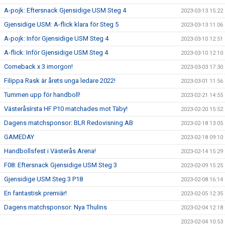
A-pojk: Eftersnack Gjensidige USM Steg 4
2023-03-13 15:22
Gjensidige USM: A-flick klara för Steg 5
2023-03-13 11:06
A-pojk: Inför Gjensidige USM Steg 4
2023-03-10 12:51
A-flick: Inför Gjensidige USM Steg 4
2023-03-10 12:10
Comeback x 3 imorgon!
2023-03-03 17:30
Filippa Rask är årets unga ledare 2022!
2023-03-01 11:56
Tummen upp för handboll!
2023-02-21 14:55
VästeråsIrsta HF P10 matchades mot Täby!
2023-02-20 15:52
Dagens matchsponsor: BLR Redovisning AB
2023-02-18 13:05
GAMEDAY
2023-02-18 09:10
Handbollsfest i Västerås Arena!
2023-02-14 15:29
F08: Eftersnack Gjensidige USM Steg 3
2023-02-09 15:25
Gjensidige USM Steg 3 P18
2023-02-08 16:14
En fantastisk premiär!
2023-02-05 12:35
Dagens matchsponsor: Nya Thulins
2023-02-04 12:18
2023-02-04 10:53