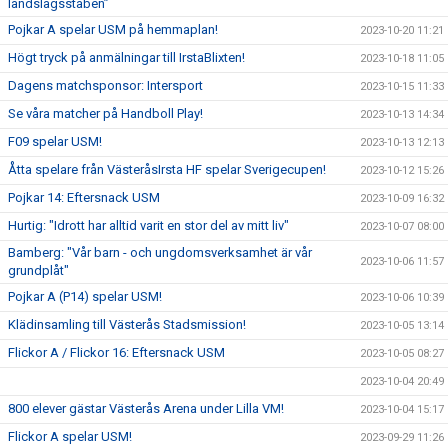
landslagsstaben”
Pojkar A spelar USM på hemmaplan!
2023-10-20 11:21
Högt tryck på anmälningar till IrstaBlixten!
2023-10-18 11:05
Dagens matchsponsor: Intersport
2023-10-15 11:33
Se våra matcher på Handboll Play!
2023-10-13 14:34
F09 spelar USM!
2023-10-13 12:13
Åtta spelare från VästeråsIrsta HF spelar Sverigecupen!
2023-10-12 15:26
Pojkar 14: Eftersnack USM
2023-10-09 16:32
Hurtig: "Idrott har alltid varit en stor del av mitt liv"
2023-10-07 08:00
Bamberg: "Vår barn - och ungdomsverksamhet är vår
2023-10-06 11:57
grundplåt"
Pojkar A (P14) spelar USM!
2023-10-06 10:39
Klädinsamling till Västerås Stadsmission!
2023-10-05 13:14
Flickor A / Flickor 16: Eftersnack USM
2023-10-05 08:27
2023-10-04 20:49
800 elever gästar Västerås Arena under Lilla VM!
2023-10-04 15:17
Flickor A spelar USM!
2023-09-29 11:26