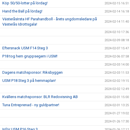
Köp 50/50-lotter på lördag!
2024-02-15 16:51
Hand the Ball på lördag!
2024-02-14 16:18
VästeråsIrsta HF Parahandboll - årets ungdomsledare på
2024-02-14 11:40
Västerås Idrottsgala!
2024-02-10 17:36
2024-02-09 08:18
Eftersnack USM F14 Steg 3
2024-02-07 15:47
P18 tog hem gruppsegern i USM!
2024-02-06 07:58
2024-02-03 14:00
Dagens matchsponsor: Riksbyggen
2024-02-03 11:53
USM P18 Steg 3 på hemmaplan!
2024-02-02 19:15
2024-02-02 12:49
Kvällens matchsponsor: BLR Redovisning AB
2024-02-01 15:00
Tuna Entreprenad - ny guldpartner!
2024-02-01 13:25
2024-01-27 19:02
2024-01-26 17:30
Inför USM P16 Steg 3
2024-01-26 17:12