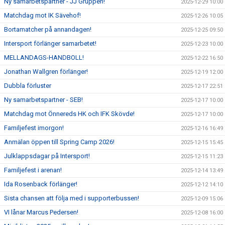
Ny samarbetspartner - JJ Gruppen!
2025-12-29 10:00
Matchdag mot IK Sävehof!
2025-12-26 10:05
Bortamatcher på annandagen!
2025-12-25 09:50
Intersport förlänger samarbetet!
2025-12-23 10:00
MELLANDAGS-HANDBOLL!
2025-12-22 16:50
Jonathan Wallgren förlänger!
2025-12-19 12:00
Dubbla förluster
2025-12-17 22:51
Ny samarbetspartner - SEB!
2025-12-17 10:00
Matchdag mot Önnereds HK och IFK Skövde!
2025-12-17 10:00
Familjefest imorgon!
2025-12-16 16:49
Anmälan öppen till Spring Camp 2026!
2025-12-15 15:45
Julklappsdagar på Intersport!
2025-12-15 11:23
Familjefest i arenan!
2025-12-14 13:49
Ida Rosenback förlänger!
2025-12-12 14:10
Sista chansen att följa med i supporterbussen!
2025-12-09 15:06
VI lånar Marcus Pedersen!
2025-12-08 16:00