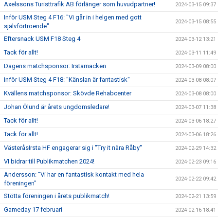
Axelssons Turisttrafik AB förlänger som huvudpartner!
2024-03-15 09:37
Inför USM Steg 4 F16: "Vi går in i helgen med gott
2024-03-15 08:55
självförtroende"
Eftersnack USM F18 Steg 4
2024-03-12 13:21
Tack för allt!
2024-03-11 11:49
Dagens matchsponsor: Irstamacken
2024-03-09 08:00
Inför USM Steg 4 F18: "Känslan är fantastisk"
2024-03-08 08:07
Kvällens matchsponsor: Skövde Rehabcenter
2024-03-08 08:00
Johan Ölund är årets ungdomsledare!
2024-03-07 11:38
Tack för allt!
2024-03-06 18:27
Tack för allt!
2024-03-06 18:26
VästeråsIrsta HF engagerar sig i "Try it nära Råby"
2024-02-29 14:32
VI bidrar till Publikmatchen 2024!
2024-02-23 09:16
Andersson: "Vi har en fantastisk kontakt med hela
2024-02-22 09:42
föreningen"
Stötta föreningen i årets publikmatch!
2024-02-21 13:59
Gameday 17 februari
2024-02-16 18:41