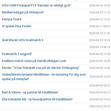
Inför USM Finalspel P14 "Känslan är väldigt god"
2024-04-24 10:00
Medlemsdagar på Intersport!
2024-04-23 11:25
Kempa Final4
2024-04-12 15:22
VI spelar Para Finals!
2024-04-11 08:00
2024-04-10 21:46
Axel Morén inför kvalmatch 3
2024-04-10 14:22
2024-04-10 08:10
Kvalmatch 2 avgjord!
2024-04-09 19:28
Kvällens match visas på Handbollsligan Live!
2024-04-09 18:38
Morén: "Vi har förberett oss på att det blir förlängning"
2024-04-09 12:46
VästeråsIrsta lanserar MiniBlixten - en turnering för dig som
2024-04-05 10:00
spelar på miniplan!
2024-04-05 09:22
Bad & Värme - ny partner till IrstaBlixten!
2024-04-04 09:15
Ella Industrier AB - ny huvudpartner till IrstaBlixten!
2024-04-03 09:03
2024-04-02 20:30