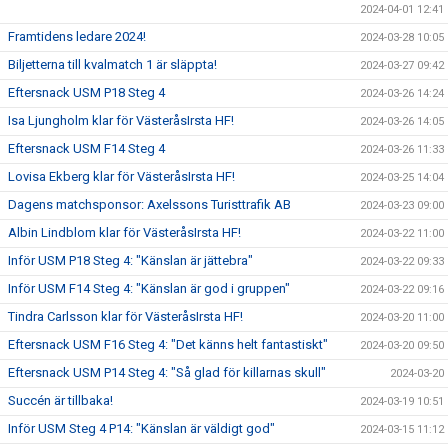
2024-04-01 12:41
Framtidens ledare 2024!
2024-03-28 10:05
Biljetterna till kvalmatch 1 är släppta!
2024-03-27 09:42
Eftersnack USM P18 Steg 4
2024-03-26 14:24
Isa Ljungholm klar för VästeråsIrsta HF!
2024-03-26 14:05
Eftersnack USM F14 Steg 4
2024-03-26 11:33
Lovisa Ekberg klar för VästeråsIrsta HF!
2024-03-25 14:04
Dagens matchsponsor: Axelssons Turisttrafik AB
2024-03-23 09:00
Albin Lindblom klar för VästeråsIrsta HF!
2024-03-22 11:00
Inför USM P18 Steg 4: "Känslan är jättebra"
2024-03-22 09:33
Inför USM F14 Steg 4: "Känslan är god i gruppen"
2024-03-22 09:16
Tindra Carlsson klar för VästeråsIrsta HF!
2024-03-20 11:00
Eftersnack USM F16 Steg 4: "Det känns helt fantastiskt"
2024-03-20 09:50
Eftersnack USM P14 Steg 4: "Så glad för killarnas skull"
2024-03-20
Succén är tillbaka!
2024-03-19 10:51
Inför USM Steg 4 P14: "Känslan är väldigt god"
2024-03-15 11:12