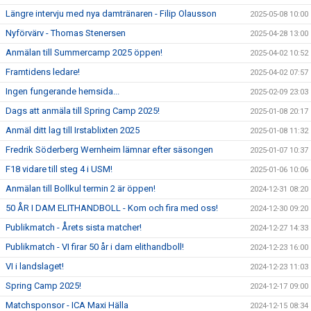
Längre intervju med nya damtränaren - Filip Olausson
2025-05-08 10:00
Nyförvärv - Thomas Stenersen
2025-04-28 13:00
Anmälan till Summercamp 2025 öppen!
2025-04-02 10:52
Framtidens ledare!
2025-04-02 07:57
Ingen fungerande hemsida...
2025-02-09 23:03
Dags att anmäla till Spring Camp 2025!
2025-01-08 20:17
Anmäl ditt lag till Irstablixten 2025
2025-01-08 11:32
Fredrik Söderberg Wernheim lämnar efter säsongen
2025-01-07 10:37
F18 vidare till steg 4 i USM!
2025-01-06 10:06
Anmälan till Bollkul termin 2 är öppen!
2024-12-31 08:20
50 ÅR I DAM ELITHANDBOLL - Kom och fira med oss!
2024-12-30 09:20
Publikmatch - Årets sista matcher!
2024-12-27 14:33
Publikmatch - VI firar 50 år i dam elithandboll!
2024-12-23 16:00
VI i landslaget!
2024-12-23 11:03
Spring Camp 2025!
2024-12-17 09:00
Matchsponsor - ICA Maxi Hälla
2024-12-15 08:34