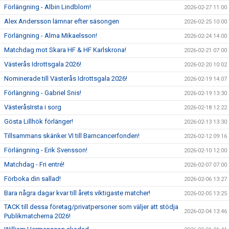
Förlängning - Albin Lindblom!
2026-02-27 11:00
Alex Andersson lämnar efter säsongen
2026-02-25 10:00
Förlängning - Alma Mikaelsson!
2026-02-24 14:00
Matchdag mot Skara HF & HF Karlskrona!
2026-02-21 07:00
Västerås Idrottsgala 2026!
2026-02-20 10:02
Nominerade till Västerås Idrottsgala 2026!
2026-02-19 14:07
Förlängning - Gabriel Snis!
2026-02-19 13:30
VästeråsIrsta i sorg
2026-02-18 12:22
Gösta Lillhök förlänger!
2026-02-13 13:30
Tillsammans skänker VI till Barncancerfonden!
2026-02-12 09:16
Förlängning - Erik Svensson!
2026-02-10 12:00
Matchdag - Fri entré!
2026-02-07 07:00
Förboka din sallad!
2026-02-06 13:27
Bara några dagar kvar till årets viktigaste matcher!
2026-02-05 13:25
TACK till dessa företag/privatpersoner som väljer att stödja
2026-02-04 13:46
Publikmatcherna 2026!