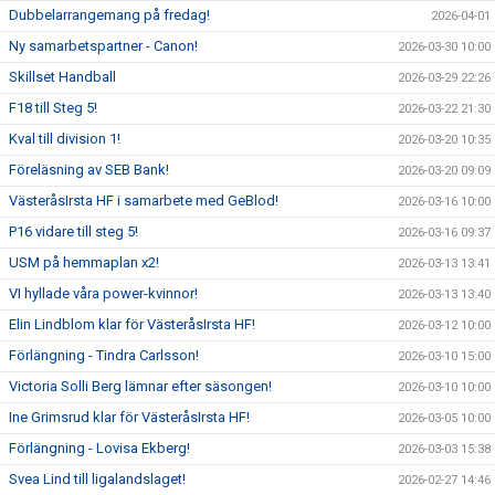
Dubbelarrangemang på fredag!
2026-04-01
Ny samarbetspartner - Canon!
2026-03-30 10:00
Skillset Handball
2026-03-29 22:26
F18 till Steg 5!
2026-03-22 21:30
Kval till division 1!
2026-03-20 10:35
Föreläsning av SEB Bank!
2026-03-20 09:09
VästeråsIrsta HF i samarbete med GeBlod!
2026-03-16 10:00
P16 vidare till steg 5!
2026-03-16 09:37
USM på hemmaplan x2!
2026-03-13 13:41
VI hyllade våra power-kvinnor!
2026-03-13 13:40
Elin Lindblom klar för VästeråsIrsta HF!
2026-03-12 10:00
Förlängning - Tindra Carlsson!
2026-03-10 15:00
Victoria Solli Berg lämnar efter säsongen!
2026-03-10 10:00
Ine Grimsrud klar för VästeråsIrsta HF!
2026-03-05 10:00
Förlängning - Lovisa Ekberg!
2026-03-03 15:38
Svea Lind till ligalandslaget!
2026-02-27 14:46