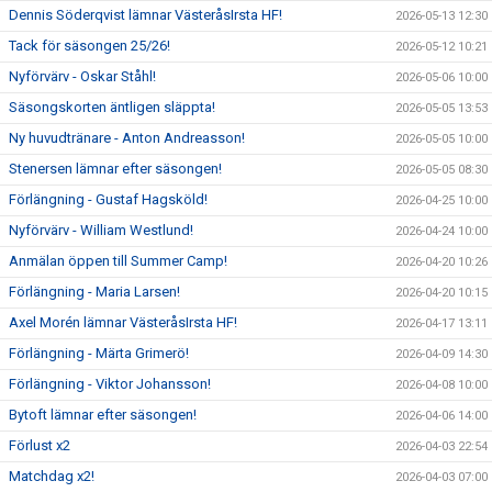
Dennis Söderqvist lämnar VästeråsIrsta HF!
2026-05-13 12:30
Tack för säsongen 25/26!
2026-05-12 10:21
Nyförvärv - Oskar Ståhl!
2026-05-06 10:00
Säsongskorten äntligen släppta!
2026-05-05 13:53
Ny huvudtränare - Anton Andreasson!
2026-05-05 10:00
Stenersen lämnar efter säsongen!
2026-05-05 08:30
Förlängning - Gustaf Hagsköld!
2026-04-25 10:00
Nyförvärv - William Westlund!
2026-04-24 10:00
Anmälan öppen till Summer Camp!
2026-04-20 10:26
Förlängning - Maria Larsen!
2026-04-20 10:15
Axel Morén lämnar VästeråsIrsta HF!
2026-04-17 13:11
Förlängning - Märta Grimerö!
2026-04-09 14:30
Förlängning - Viktor Johansson!
2026-04-08 10:00
Bytoft lämnar efter säsongen!
2026-04-06 14:00
Förlust x2
2026-04-03 22:54
Matchdag x2!
2026-04-03 07:00