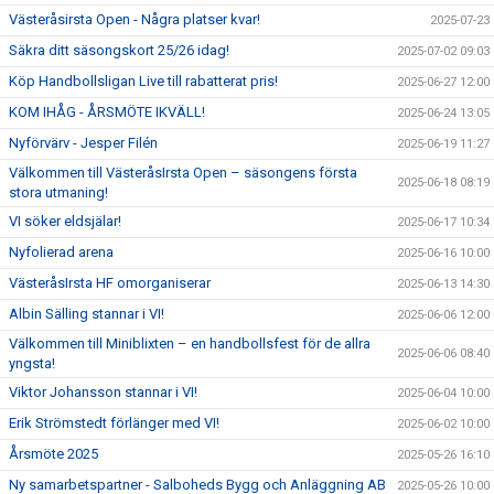
Västeråsirsta Open - Några platser kvar!
2025-07-23
Säkra ditt säsongskort 25/26 idag!
2025-07-02 09:03
Köp Handbollsligan Live till rabatterat pris!
2025-06-27 12:00
KOM IHÅG - ÅRSMÖTE IKVÄLL!
2025-06-24 13:05
Nyförvärv - Jesper Filén
2025-06-19 11:27
Välkommen till VästeråsIrsta Open – säsongens första
2025-06-18 08:19
stora utmaning!
VI söker eldsjälar!
2025-06-17 10:34
Nyfolierad arena
2025-06-16 10:00
VästeråsIrsta HF omorganiserar
2025-06-13 14:30
Albin Sälling stannar i VI!
2025-06-06 12:00
Välkommen till Miniblixten – en handbollsfest för de allra
2025-06-06 08:40
yngsta!
Viktor Johansson stannar i VI!
2025-06-04 10:00
Erik Strömstedt förlänger med VI!
2025-06-02 10:00
Årsmöte 2025
2025-05-26 16:10
Ny samarbetspartner - Salboheds Bygg och Anläggning AB
2025-05-26 10:00