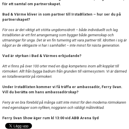
för ett samtal om partnerskapet.
Bad & Värme kliver in som partner till IrstaBlixten – hur ser du på
partnerskapet?
För oss är det viktigt att stötta ungdomsidrott – både individuellt och lag.
IrstaBlixten är ett fint arrangemang som bygger både gemenskap och
utmaningar för unga. Det är en fin turnering att vara partner till. Idrotten i sig är
något av de viktigaste vi har i samhället – inte minst för nästa generation.
Vad är styrkan i Bad & Värmes erbjudande?
Att vi finns på över 100 orter med en djup kompetens inom allt kopplat till
rörmokeri. Allt från bygga badrum från grunden till värmesystem. Vi är därmed
en totalleverantör på rörmokeri.
Under IrstaBlixten kommer vi få träffa er ambassadör, Ferry Svan.
Vill du berätta om hans ambassadörskap?
Ferry är en bra förebild på många sätt inte minst för den moderna rörmokaren
med egenskaper som nyfiken, noggrann och väldigt målinriktad.
Ferry Svan Show äger rum kl 13:00 vid ABB Arena Syd