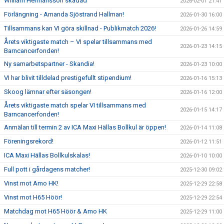
William Hermansson skadad
2026-02-01 21:41
Förlängning - Amanda Sjöstrand Hallman!
2026-01-30 16:00
Tillsammans kan VI göra skillnad - Publikmatch 2026!
2026-01-26 14:59
Årets viktigaste match – VI spelar tillsammans med
2026-01-23 14:15
Barncancerfonden!
Ny samarbetspartner - Skandia!
2026-01-23 10:00
VI har blivit tilldelad prestigefullt stipendium!
2026-01-16 15:13
Skoog lämnar efter säsongen!
2026-01-16 12:00
Årets viktigaste match spelar VI tillsammans med
2026-01-15 14:17
Barncancerfonden!
Anmälan till termin 2 av ICA Maxi Hällas Bollkul är öppen!
2026-01-14 11:08
Föreningsrekord!
2026-01-12 11:51
ICA Maxi Hällas Bollkulskalas!
2026-01-10 10:00
Full pott i gårdagens matcher!
2025-12-30 09:02
Vinst mot Amo HK!
2025-12-29 22:58
Vinst mot H65 Höör!
2025-12-29 22:54
Matchdag mot H65 Höör & Amo HK
2025-12-29 11:00