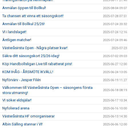
2025-08-11 21:46
Anmälan öppen till Bollkul!
2025-08-04 09:07
Ta chansen att vinna ett säsongskort!
2025-07-28 07:51
Anmälan till Bollkul 25/26!
2025-07-24 20:32
VI i landslaget!
2025-07-24 12:16
Äntligen matcher!
2025-07-24 09:46
Västeråsirsta Open - Några platser kvar!
2025-07-23
Säkra ditt säsongskort 25/26 idag!
2025-07-02 09:03
Köp Handbollsligan Live till rabatterat pris!
2025-06-27 12:00
KOM IHÅG - ÅRSMÖTE IKVÄLL!
2025-06-24 13:05
Nyförvärv - Jesper Filén
2025-06-19 11:27
Välkommen till VästeråsIrsta Open – säsongens första
2025-06-18 08:19
stora utmaning!
VI söker eldsjälar!
2025-06-17 10:34
Nyfolierad arena
2025-06-16 10:00
VästeråsIrsta HF omorganiserar
2025-06-13 14:30
Albin Sälling stannar i VI!
2025-06-06 12:00