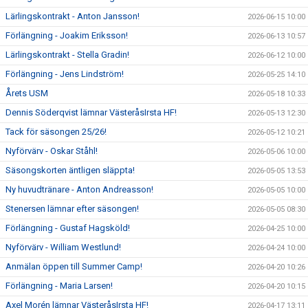
Lärlingskontrakt - Anton Jansson!
2026-06-15 10:00
Förlängning - Joakim Eriksson!
2026-06-13 10:57
Lärlingskontrakt - Stella Gradin!
2026-06-12 10:00
Förlängning - Jens Lindström!
2026-05-25 14:10
Årets USM
2026-05-18 10:33
Dennis Söderqvist lämnar VästeråsIrsta HF!
2026-05-13 12:30
Tack för säsongen 25/26!
2026-05-12 10:21
Nyförvärv - Oskar Ståhl!
2026-05-06 10:00
Säsongskorten äntligen släppta!
2026-05-05 13:53
Ny huvudtränare - Anton Andreasson!
2026-05-05 10:00
Stenersen lämnar efter säsongen!
2026-05-05 08:30
Förlängning - Gustaf Hagsköld!
2026-04-25 10:00
Nyförvärv - William Westlund!
2026-04-24 10:00
Anmälan öppen till Summer Camp!
2026-04-20 10:26
Förlängning - Maria Larsen!
2026-04-20 10:15
Axel Morén lämnar VästeråsIrsta HF!
2026-04-17 13:11