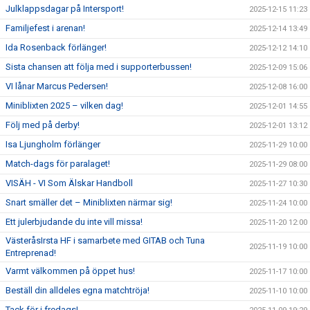
Julklappsdagar på Intersport!
2025-12-15 11:23
Familjefest i arenan!
2025-12-14 13:49
Ida Rosenback förlänger!
2025-12-12 14:10
Sista chansen att följa med i supporterbussen!
2025-12-09 15:06
VI lånar Marcus Pedersen!
2025-12-08 16:00
Miniblixten 2025 – vilken dag!
2025-12-01 14:55
Följ med på derby!
2025-12-01 13:12
Isa Ljungholm förlänger
2025-11-29 10:00
Match-dags för paralaget!
2025-11-29 08:00
VISÄH - VI Som Älskar Handboll
2025-11-27 10:30
Snart smäller det – Miniblixten närmar sig!
2025-11-24 10:00
Ett julerbjudande du inte vill missa!
2025-11-20 12:00
VästeråsIrsta HF i samarbete med GITAB och Tuna
2025-11-19 10:00
Entreprenad!
Varmt välkommen på öppet hus!
2025-11-17 10:00
Beställ din alldeles egna matchtröja!
2025-11-10 10:00
Tack för i fredags!