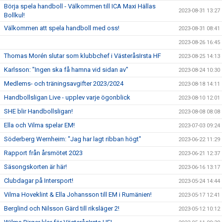
Börja spela handboll - Välkommen till ICA Maxi Hällas
2023-08-31 13:27
Bollkul!
Välkommen att spela handboll med oss!
2023-08-31 08:41
2023-08-26 16:45
Thomas Morén slutar som klubbchef i VästeråsIrsta HF
2023-08-25 14:13
Karlsson: "Ingen ska få hamna vid sidan av"
2023-08-24 10:30
Medlems- och träningsavgifter 2023/2024
2023-08-18 14:11
Handbollsligan Live - upplev varje ögonblick
2023-08-10 12:01
SHE blir Handbollsligan!
2023-08-08 08:08
Ella och Vilma spelar EM!
2023-07-03 09:24
Söderberg Wernheim: "Jag har lagt ribban högt"
2023-06-22 11:29
Rapport från årsmötet 2023
2023-06-21 12:37
Säsongskorten är här!
2023-06-16 13:17
Clubdagar på Intersport!
2023-05-24 14:44
Vilma Hoveklint & Ella Johansson till EM i Rumänien!
2023-05-17 12:41
Berglind och Nilsson Gärd till riksläger 2!
2023-05-12 10:12