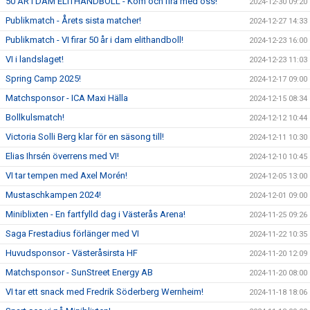
50 ÅR I DAM ELITHANDBOLL - Kom och fira med oss!
2024-12-30 09:20
Publikmatch - Årets sista matcher!
2024-12-27 14:33
Publikmatch - VI firar 50 år i dam elithandboll!
2024-12-23 16:00
VI i landslaget!
2024-12-23 11:03
Spring Camp 2025!
2024-12-17 09:00
Matchsponsor - ICA Maxi Hälla
2024-12-15 08:34
Bollkulsmatch!
2024-12-12 10:44
Victoria Solli Berg klar för en säsong till!
2024-12-11 10:30
Elias Ihrsén överrens med VI!
2024-12-10 10:45
VI tar tempen med Axel Morén!
2024-12-05 13:00
Mustaschkampen 2024!
2024-12-01 09:00
Miniblixten - En fartfylld dag i Västerås Arena!
2024-11-25 09:26
Saga Frestadius förlänger med VI
2024-11-22 10:35
Huvudsponsor - Västeråsirsta HF
2024-11-20 12:09
Matchsponsor - SunStreet Energy AB
2024-11-20 08:00
VI tar ett snack med Fredrik Söderberg Wernheim!
2024-11-18 18:06