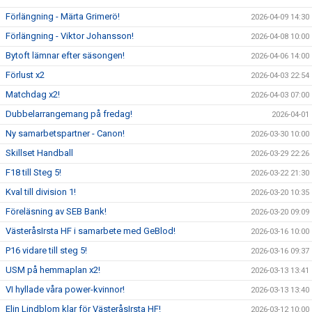
Förlängning - Märta Grimerö!
2026-04-09 14:30
Förlängning - Viktor Johansson!
2026-04-08 10:00
Bytoft lämnar efter säsongen!
2026-04-06 14:00
Förlust x2
2026-04-03 22:54
Matchdag x2!
2026-04-03 07:00
Dubbelarrangemang på fredag!
2026-04-01
Ny samarbetspartner - Canon!
2026-03-30 10:00
Skillset Handball
2026-03-29 22:26
F18 till Steg 5!
2026-03-22 21:30
Kval till division 1!
2026-03-20 10:35
Föreläsning av SEB Bank!
2026-03-20 09:09
VästeråsIrsta HF i samarbete med GeBlod!
2026-03-16 10:00
P16 vidare till steg 5!
2026-03-16 09:37
USM på hemmaplan x2!
2026-03-13 13:41
VI hyllade våra power-kvinnor!
2026-03-13 13:40
Elin Lindblom klar för VästeråsIrsta HF!
2026-03-12 10:00