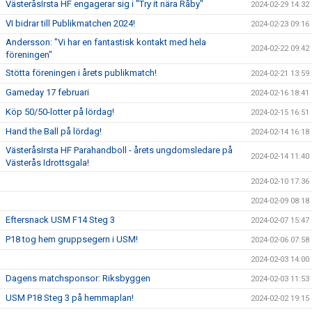
VästeråsIrsta HF engagerar sig i "Try it nära Råby"
2024-02-29 14:32
VI bidrar till Publikmatchen 2024!
2024-02-23 09:16
Andersson: "Vi har en fantastisk kontakt med hela
2024-02-22 09:42
föreningen"
Stötta föreningen i årets publikmatch!
2024-02-21 13:59
Gameday 17 februari
2024-02-16 18:41
Köp 50/50-lotter på lördag!
2024-02-15 16:51
Hand the Ball på lördag!
2024-02-14 16:18
VästeråsIrsta HF Parahandboll - årets ungdomsledare på
2024-02-14 11:40
Västerås Idrottsgala!
2024-02-10 17:36
2024-02-09 08:18
Eftersnack USM F14 Steg 3
2024-02-07 15:47
P18 tog hem gruppsegern i USM!
2024-02-06 07:58
2024-02-03 14:00
Dagens matchsponsor: Riksbyggen
2024-02-03 11:53
USM P18 Steg 3 på hemmaplan!
2024-02-02 19:15