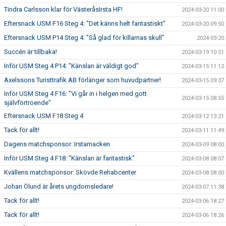
Tindra Carlsson klar för VästeråsIrsta HF!
2024-03-20 11:00
Eftersnack USM F16 Steg 4: "Det känns helt fantastiskt"
2024-03-20 09:50
Eftersnack USM P14 Steg 4: "Så glad för killarnas skull"
2024-03-20
Succén är tillbaka!
2024-03-19 10:51
Inför USM Steg 4 P14: "Känslan är väldigt god"
2024-03-15 11:12
Axelssons Turisttrafik AB förlänger som huvudpartner!
2024-03-15 09:37
Inför USM Steg 4 F16: "Vi går in i helgen med gott
2024-03-15 08:55
självförtroende"
Eftersnack USM F18 Steg 4
2024-03-12 13:21
Tack för allt!
2024-03-11 11:49
Dagens matchsponsor: Irstamacken
2024-03-09 08:00
Inför USM Steg 4 F18: "Känslan är fantastisk"
2024-03-08 08:07
Kvällens matchsponsor: Skövde Rehabcenter
2024-03-08 08:00
Johan Ölund är årets ungdomsledare!
2024-03-07 11:38
Tack för allt!
2024-03-06 18:27
Tack för allt!
2024-03-06 18:26