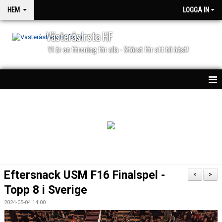
HEM
LOGGA IN
VästeråsIrsta HF
VI är en förening för alla - Störst för att bli bäst!
HEM
NYHETER
PARTNERS
KALENDER
Eftersnack USM F16 Finalspel -
<
>
MATCHER
Topp 8 i Sverige
2024-05-04 14:00