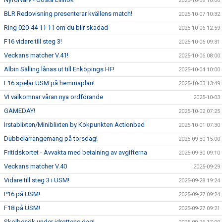
2025-10-08 10:00
BLR Redovisning presenterar kvällens match!
2025-10-07 10:32
Ring 020-44 11 11 om du blir skadad
2025-10-06 12:59
F16 vidare till steg 3!
2025-10-06 09:31
Veckans matcher V.41!
2025-10-06 08:00
Albin Sälling lånas ut till Enköpings HF!
2025-10-04 10:00
F16 spelar USM på hemmaplan!
2025-10-03 13:49
VI välkomnar våran nya ordförande
2025-10-03
GAMEDAY!
2025-10-02 07:25
Irstablixten/Miniblixten by Kokpunkten Actionbad
2025-10-01 07:30
Dubbelarrangemang på torsdag!
2025-09-30 15:00
Fritidskortet - Avvakta med betalning av avgifterna
2025-09-30 09:10
Veckans matcher V.40
2025-09-29
Vidare till steg 3 i USM!
2025-09-28 19:24
P16 på USM!
2025-09-27 09:24
F18 på USM!
2025-09-27 09:21
Skolbesök under idrottens dag!