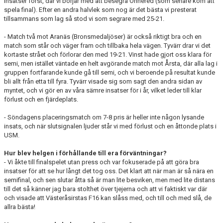
insatser först, där vi börjar med att besegra Önnered (som senare kom att
spela final). Efter en andra halvlek som nog är det bästa vi presterat
tillsammans som lag så stod vi som segrare med 25-21.
- Match två mot Aranäs (Bronsmedaljöser) är också riktigt bra och en
match som står och väger fram och tillbaka hela vägen. Tyvärr drar vi det
kortaste strået och förlorar den med 19-21. Vinst hade gjort oss klara för
semi, men istället väntade en helt avgörande match mot Årsta, där alla lag i
gruppen fortfarande kunde gå till semi, och vi beroende på resultat kunde
bli allt från etta till fyra. Tyvärr visade sig som sagt den andra sidan av
myntet, och vi gör en av våra sämre insatser för i år, vilket leder till klar
förlust och en fjärdeplats.
- Söndagens placeringsmatch om 7-8 pris är heller inte någon lysande
insats, och när slutsignalen ljuder står vi med förlust och en åttonde plats i
USM.
Hur blev helgen i förhållande till era förväntningar?
- Vi åkte till finalspelet utan press och var fokuserade på att göra bra
insatser för att se hur långt det tog oss. Det klart att när man är så nära en
semifinal, och sen slutar åtta så är man lite besviken, men med lite distans
till det så känner jag bara stolthet över tjejerna och att vi faktiskt var där
och visade att Västeråsirstas F16 kan slåss med, och till och med slå, de
allra bästa!