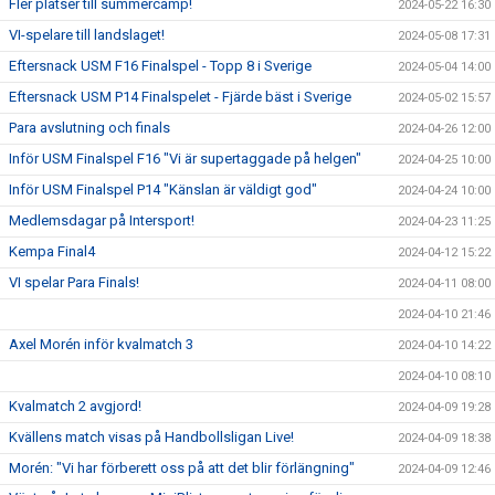
Fler platser till summercamp!
2024-05-22 16:30
VI-spelare till landslaget!
2024-05-08 17:31
Eftersnack USM F16 Finalspel - Topp 8 i Sverige
2024-05-04 14:00
Eftersnack USM P14 Finalspelet - Fjärde bäst i Sverige
2024-05-02 15:57
Para avslutning och finals
2024-04-26 12:00
Inför USM Finalspel F16 "Vi är supertaggade på helgen"
2024-04-25 10:00
Inför USM Finalspel P14 "Känslan är väldigt god"
2024-04-24 10:00
Medlemsdagar på Intersport!
2024-04-23 11:25
Kempa Final4
2024-04-12 15:22
VI spelar Para Finals!
2024-04-11 08:00
2024-04-10 21:46
Axel Morén inför kvalmatch 3
2024-04-10 14:22
2024-04-10 08:10
Kvalmatch 2 avgjord!
2024-04-09 19:28
Kvällens match visas på Handbollsligan Live!
2024-04-09 18:38
Morén: "Vi har förberett oss på att det blir förlängning"
2024-04-09 12:46