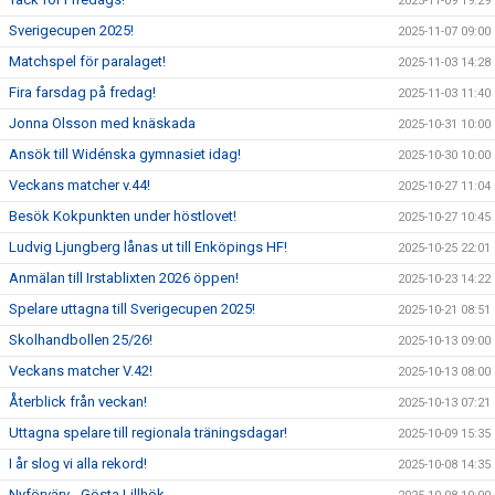
2025-11-09 19:29
Sverigecupen 2025!
2025-11-07 09:00
Matchspel för paralaget!
2025-11-03 14:28
Fira farsdag på fredag!
2025-11-03 11:40
Jonna Olsson med knäskada
2025-10-31 10:00
Ansök till Widénska gymnasiet idag!
2025-10-30 10:00
Veckans matcher v.44!
2025-10-27 11:04
Besök Kokpunkten under höstlovet!
2025-10-27 10:45
Ludvig Ljungberg lånas ut till Enköpings HF!
2025-10-25 22:01
Anmälan till Irstablixten 2026 öppen!
2025-10-23 14:22
Spelare uttagna till Sverigecupen 2025!
2025-10-21 08:51
Skolhandbollen 25/26!
2025-10-13 09:00
Veckans matcher V.42!
2025-10-13 08:00
Återblick från veckan!
2025-10-13 07:21
Uttagna spelare till regionala träningsdagar!
2025-10-09 15:35
I år slog vi alla rekord!
2025-10-08 14:35
Nyförvärv - Gösta Lillhök