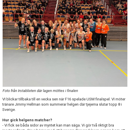
Foto från Irstablixten där lagen möttes i finalen
VI blickar tillbaka till en vecka sen när F16 spelade USM finalspel. VI möter
tränare Jimmy Hellman som summerar helgen där tjejerna slutar topp 8 i
Sverige.
Hur gick helgens matcher?
- Vi fick se båda sidor av myntet kan man säga. Vi gör två riktigt bra