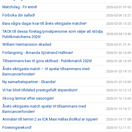
Matchdag - Fri entré!
2026-02-07 07:00
Förboka din sallad!
2026-02-06 13:27
Bara några dagar kvar till årets viktigaste matcher!
2026-02-05 13:25
TACK till dessa företag/privatpersoner som väljer att stödja
2026-02-04 13:46
Publikmatcherna 2026!
William Hermansson skadad
2026-02-01 21:41
Förlängning - Amanda Sjöstrand Hallman!
2026-01-30 16:00
Tillsammans kan VI göra skillnad - Publikmatch 2026!
2026-01-26 14:59
Årets viktigaste match – VI spelar tillsammans med
2026-01-23 14:15
Barncancerfonden!
Ny samarbetspartner - Skandia!
2026-01-23 10:00
VI har blivit tilldelad prestigefullt stipendium!
2026-01-16 15:13
Skoog lämnar efter säsongen!
2026-01-16 12:00
Årets viktigaste match spelar VI tillsammans med
2026-01-15 14:17
Barncancerfonden!
Anmälan till termin 2 av ICA Maxi Hällas Bollkul är öppen!
2026-01-14 11:08
Föreningsrekord!
2026-01-12 11:51