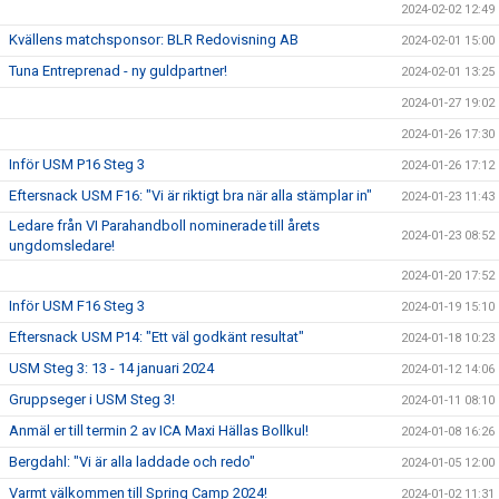
2024-02-02 12:49
Kvällens matchsponsor: BLR Redovisning AB
2024-02-01 15:00
Tuna Entreprenad - ny guldpartner!
2024-02-01 13:25
2024-01-27 19:02
2024-01-26 17:30
Inför USM P16 Steg 3
2024-01-26 17:12
Eftersnack USM F16: "Vi är riktigt bra när alla stämplar in"
2024-01-23 11:43
Ledare från VI Parahandboll nominerade till årets
2024-01-23 08:52
ungdomsledare!
2024-01-20 17:52
Inför USM F16 Steg 3
2024-01-19 15:10
Eftersnack USM P14: "Ett väl godkänt resultat"
2024-01-18 10:23
USM Steg 3: 13 - 14 januari 2024
2024-01-12 14:06
Gruppseger i USM Steg 3!
2024-01-11 08:10
Anmäl er till termin 2 av ICA Maxi Hällas Bollkul!
2024-01-08 16:26
Bergdahl: "Vi är alla laddade och redo"
2024-01-05 12:00
Varmt välkommen till Spring Camp 2024!
2024-01-02 11:31