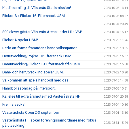
Klädinsamling till Västerås Stadsmission!
2023-10-05 13:14
Flickor A / Flickor 16: Eftersnack USM
2023-10-05 08:27
2023-10-04 20:49
800 elever gästar Västerås Arena under Lilla VM!
2023-10-04 15:17
Flickor A spelar USM!
2023-09-29 11:26
Redo att forma framtidens handbollsstjärnor!
2023-09-28 13:05
Herrutveckling/Pojkar 18: Eftersnack USM
2023-09-25 16:07
Damutveckling/Flickor 18: Eftersnack från USM
2023-09-25 15:58
Dam- och herrutveckling spelar USM!
2023-09-22 10:20
Välkommen att spela handboll med oss!
2023-09-15 14:38
Handbollssöndag på Intersport!
2023-09-06 10:31
Kallelse till extra årsmöte med VästeråsIrsta HF
2023-09-04 20:38
Premiärvecka!
2023-09-04 10:10
VästeråsIrsta Open 2-3 september
2023-09-01 13:10
VästeråsIrsta HF söker föreningssamordnare med fokus
2023-08-31 15:29
på utveckling!