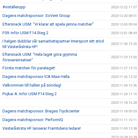
#viställerupp
2023-12-22 11:57
Dagens matchsponsor: SoVent Group
2023-12-20 08:51
Eftersnack USM: "Vi klarar att spela jämna matcher"
2023-12-05 09:04
F09: Inför USM F14 Steg 2
2023-12-01 08:49
I helgen dubblar vår samarbetspartner Intersport sitt stöd
2023-11-30 15:20
till VästeråsIrsta HF!
Eftersnack USM: "Hela laget göra grymma
2023-11-29 15:00
försvarsinsatser"
Första matchen för paralaget!
2023-11-27 13:15
Dagens matchsponsor ICA Maxi Hälla
2023-11-26 13:32
Välkommen till hallen på söndag!
2023-11-24 15:36
Pojkar A: Inför USM P14 Steg 2
2023-11-24 11:16
2023-11-18 16:28
Dagens matchsponsor: Brages Tryckcenter
2023-11-18 09:59
Dagens matchsponsor: PerformIQ
2023-11-11 10:11
VästeråsIrsta HF lanserar Framtidens ledare!
2023-11-09 13:38
2023-10-28 16:39