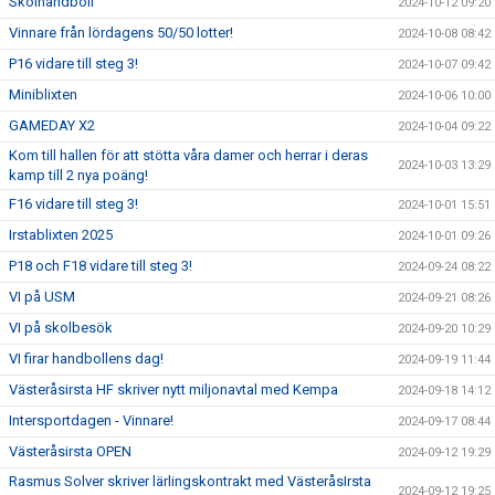
Skolhandboll
2024-10-12 09:20
Vinnare från lördagens 50/50 lotter!
2024-10-08 08:42
P16 vidare till steg 3!
2024-10-07 09:42
Miniblixten
2024-10-06 10:00
GAMEDAY X2
2024-10-04 09:22
Kom till hallen för att stötta våra damer och herrar i deras
2024-10-03 13:29
kamp till 2 nya poäng!
F16 vidare till steg 3!
2024-10-01 15:51
Irstablixten 2025
2024-10-01 09:26
P18 och F18 vidare till steg 3!
2024-09-24 08:22
VI på USM
2024-09-21 08:26
VI på skolbesök
2024-09-20 10:29
VI firar handbollens dag!
2024-09-19 11:44
Västeråsirsta HF skriver nytt miljonavtal med Kempa
2024-09-18 14:12
Intersportdagen - Vinnare!
2024-09-17 08:44
Västeråsirsta OPEN
2024-09-12 19:29
Rasmus Solver skriver lärlingskontrakt med VästeråsIrsta
2024-09-12 19:25