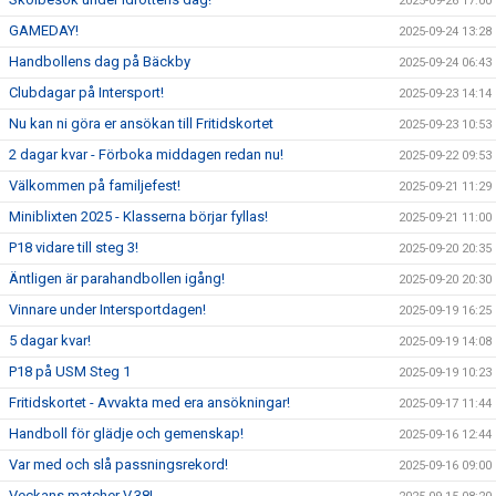
2025-09-26 17:00
GAMEDAY!
2025-09-24 13:28
Handbollens dag på Bäckby
2025-09-24 06:43
Clubdagar på Intersport!
2025-09-23 14:14
Nu kan ni göra er ansökan till Fritidskortet
2025-09-23 10:53
2 dagar kvar - Förboka middagen redan nu!
2025-09-22 09:53
Välkommen på familjefest!
2025-09-21 11:29
Miniblixten 2025 - Klasserna börjar fyllas!
2025-09-21 11:00
P18 vidare till steg 3!
2025-09-20 20:35
Äntligen är parahandbollen igång!
2025-09-20 20:30
Vinnare under Intersportdagen!
2025-09-19 16:25
5 dagar kvar!
2025-09-19 14:08
P18 på USM Steg 1
2025-09-19 10:23
Fritidskortet - Avvakta med era ansökningar!
2025-09-17 11:44
Handboll för glädje och gemenskap!
2025-09-16 12:44
Var med och slå passningsrekord!
2025-09-16 09:00
Veckans matcher V.38!