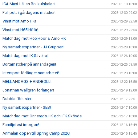
ICA Maxi Hällas Bollkulskalas!
2026-01-10 10:00
Full pott i gårdagens matcher!
2025-12-30 09:02
Vinst mot Amo HK!
2025-12-29 22:58
Vinst mot H65 Höör!
2025-12-29 22:54
Matchdag mot H65 Höör & Amo HK
2025-12-29 11:00
Ny samarbetspartner - JJ Gruppen!
2025-12-29 10:00
Matchdag mot IK Sävehof!
2025-12-26 10:05
Bortamatcher på annandagen!
2025-12-25 09:50
Intersport förlänger samarbetet!
2025-12-23 10:00
MELLANDAGS-HANDBOLL!
2025-12-22 16:50
Jonathan Wallgren förlänger!
2025-12-19 12:00
Dubbla förluster
2025-12-17 22:51
Ny samarbetspartner - SEB!
2025-12-17 10:00
Matchdag mot Önnereds HK och IFK Skövde!
2025-12-17 10:00
Familjefest imorgon!
2025-12-16 16:49
Anmälan öppen till Spring Camp 2026!
2025-12-15 15:45