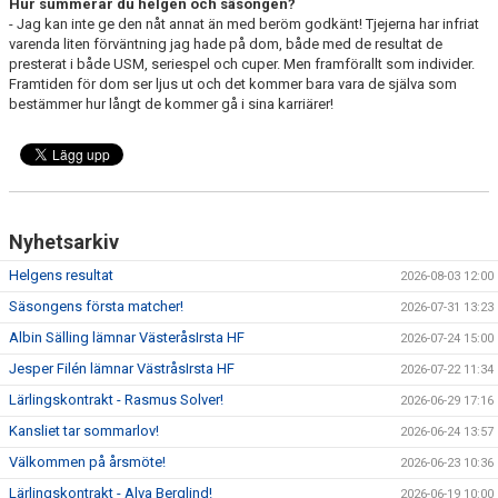
Hur summerar du helgen och säsongen?
- Jag kan inte ge den nåt annat än med beröm godkänt! Tjejerna har infriat
varenda liten förväntning jag hade på dom, både med de resultat de
presterat i både USM, seriespel och cuper. Men framförallt som individer.
Framtiden för dom ser ljus ut och det kommer bara vara de själva som
bestämmer hur långt de kommer gå i sina karriärer!
Nyhetsarkiv
Helgens resultat
2026-08-03 12:00
Säsongens första matcher!
2026-07-31 13:23
Albin Sälling lämnar VästeråsIrsta HF
2026-07-24 15:00
Jesper Filén lämnar VästråsIrsta HF
2026-07-22 11:34
Lärlingskontrakt - Rasmus Solver!
2026-06-29 17:16
Kansliet tar sommarlov!
2026-06-24 13:57
Välkommen på årsmöte!
2026-06-23 10:36
Lärlingskontrakt - Alva Berglind!
2026-06-19 10:00