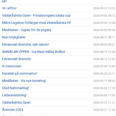
HF!
VI i siffror
2024-09-10 14:25
VästeråsIrsta Open - Försäsongens bästa cup
2024-09-06 08:12
Måns Lagelius förlänger med VästeråsIrsta HF
2024-09-03 12:58
Miniblixten - Cupen för de yngsta
2024-09-03 09:54
Nya möjligheter
2024-08-27 08:11
Extrainsatt årsmöte, nytt datum!
2024-08-20 08:21
ANMÄLAN ÖPPEN - Ica Maxi Hällas Bollkul
2024-08-19 12:30
Extrainsatt årsmöte
2024-08-12 14:49
In memoriam
2024-07-04 14:49
Kansliet på sommarlov!
2024-06-26 23:11
MiniBlixten - VIs nya turnering!
2024-06-11 08:25
Glad Nationaldag!
2024-06-06 11:20
Ledaravslutning!
2024-06-05 17:06
VästeråsIrsta Open
2024-05-31 11:21
Årsmöte 2024
2024-05-27 11:26