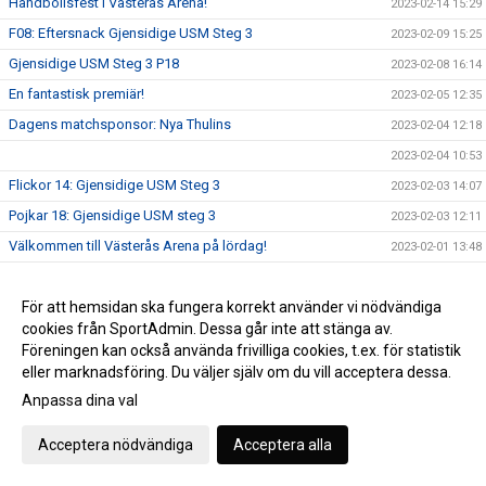
Handbollsfest i Västerås Arena!
2023-02-14 15:29
F08: Eftersnack Gjensidige USM Steg 3
2023-02-09 15:25
Gjensidige USM Steg 3 P18
2023-02-08 16:14
En fantastisk premiär!
2023-02-05 12:35
Dagens matchsponsor: Nya Thulins
2023-02-04 12:18
2023-02-04 10:53
Flickor 14: Gjensidige USM Steg 3
2023-02-03 14:07
Pojkar 18: Gjensidige USM steg 3
2023-02-03 12:11
Välkommen till Västerås Arena på lördag!
2023-02-01 13:48
Paulsen 150 matcher!
2023-01-31 12:25
Gjensidige USM: A-pojk vidare till steg 4
För att hemsidan ska fungera korrekt använder vi nödvändiga
2023-01-29 13:54
cookies från SportAdmin. Dessa går inte att stänga av.
A-pojk vidare till morgondagens avgörande match
2023-01-28 19:29
Föreningen kan också använda frivilliga cookies, t.ex. för statistik
A-pojk: Inför Gjensidige USM Steg 3
2023-01-27 15:48
eller marknadsföring. Du väljer själv om du vill acceptera dessa.
VästeråsIrsta HF startar gående parahandboll!
2023-01-25 11:00
Anpassa dina val
Gjensidige USM: A-flick vidare till steg 4
2023-01-22 15:43
Acceptera nödvändiga
Acceptera alla
Gjensidige USM: A-flick är vidare!
2023-01-21 18:08