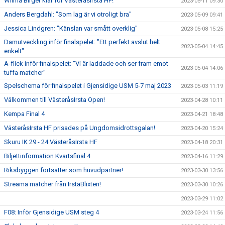
Wilma Birger klar för VästeråsIrsta HF!
2023-05-11 09:30
Anders Bergdahl: "Som lag är vi otroligt bra"
2023-05-09 09:41
Jessica Lindgren: "Känslan var smått overklig"
2023-05-08 15:25
Damutveckling inför finalspelet: "Ett perfekt avslut helt
2023-05-04 14:45
enkelt"
A-flick inför finalspelet: "Vi är laddade och ser fram emot
2023-05-04 14:06
tuffa matcher"
Spelschema för finalspelet i Gjensidige USM 5-7 maj 2023
2023-05-03 11:19
Välkommen till VästeråsIrsta Open!
2023-04-28 10:11
Kempa Final 4
2023-04-21 18:48
VästeråsIrsta HF prisades på Ungdomsidrottsgalan!
2023-04-20 15:24
Skuru IK 29 - 24 VästeråsIrsta HF
2023-04-18 20:31
Biljettinformation Kvartsfinal 4
2023-04-16 11:29
Riksbyggen fortsätter som huvudpartner!
2023-03-30 13:56
Streama matcher från IrstaBlixten!
2023-03-30 10:26
2023-03-29 11:02
F08: Inför Gjensidige USM steg 4
2023-03-24 11:56