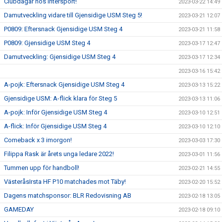
Clubdagar hos Intersport!
2023-03-22 14:49
Damutveckling vidare till Gjensidige USM Steg 5!
2023-03-21 12:07
P0809: Eftersnack Gjensidige USM Steg 4
2023-03-21 11:58
P0809: Gjensidige USM Steg 4
2023-03-17 12:47
Damutveckling: Gjensidige USM Steg 4
2023-03-17 12:34
2023-03-16 15:42
A-pojk: Eftersnack Gjensidige USM Steg 4
2023-03-13 15:22
Gjensidige USM: A-flick klara för Steg 5
2023-03-13 11:06
A-pojk: Inför Gjensidige USM Steg 4
2023-03-10 12:51
A-flick: Inför Gjensidige USM Steg 4
2023-03-10 12:10
Comeback x 3 imorgon!
2023-03-03 17:30
Filippa Rask är årets unga ledare 2022!
2023-03-01 11:56
Tummen upp för handboll!
2023-02-21 14:55
VästeråsIrsta HF P10 matchades mot Täby!
2023-02-20 15:52
Dagens matchsponsor: BLR Redovisning AB
2023-02-18 13:05
GAMEDAY
2023-02-18 09:10