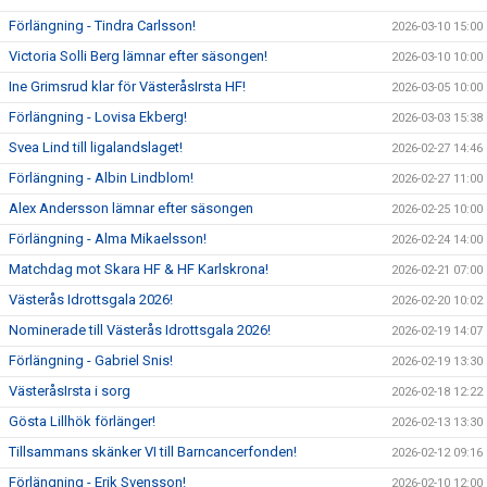
Förlängning - Tindra Carlsson!
2026-03-10 15:00
Victoria Solli Berg lämnar efter säsongen!
2026-03-10 10:00
Ine Grimsrud klar för VästeråsIrsta HF!
2026-03-05 10:00
Förlängning - Lovisa Ekberg!
2026-03-03 15:38
Svea Lind till ligalandslaget!
2026-02-27 14:46
Förlängning - Albin Lindblom!
2026-02-27 11:00
Alex Andersson lämnar efter säsongen
2026-02-25 10:00
Förlängning - Alma Mikaelsson!
2026-02-24 14:00
Matchdag mot Skara HF & HF Karlskrona!
2026-02-21 07:00
Västerås Idrottsgala 2026!
2026-02-20 10:02
Nominerade till Västerås Idrottsgala 2026!
2026-02-19 14:07
Förlängning - Gabriel Snis!
2026-02-19 13:30
VästeråsIrsta i sorg
2026-02-18 12:22
Gösta Lillhök förlänger!
2026-02-13 13:30
Tillsammans skänker VI till Barncancerfonden!
2026-02-12 09:16
Förlängning - Erik Svensson!
2026-02-10 12:00