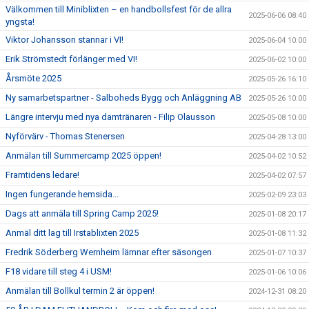
Välkommen till Miniblixten – en handbollsfest för de allra
2025-06-06 08:40
yngsta!
Viktor Johansson stannar i VI!
2025-06-04 10:00
Erik Strömstedt förlänger med VI!
2025-06-02 10:00
Årsmöte 2025
2025-05-26 16:10
Ny samarbetspartner - Salboheds Bygg och Anläggning AB
2025-05-26 10:00
Längre intervju med nya damtränaren - Filip Olausson
2025-05-08 10:00
Nyförvärv - Thomas Stenersen
2025-04-28 13:00
Anmälan till Summercamp 2025 öppen!
2025-04-02 10:52
Framtidens ledare!
2025-04-02 07:57
Ingen fungerande hemsida...
2025-02-09 23:03
Dags att anmäla till Spring Camp 2025!
2025-01-08 20:17
Anmäl ditt lag till Irstablixten 2025
2025-01-08 11:32
Fredrik Söderberg Wernheim lämnar efter säsongen
2025-01-07 10:37
F18 vidare till steg 4 i USM!
2025-01-06 10:06
Anmälan till Bollkul termin 2 är öppen!
2024-12-31 08:20