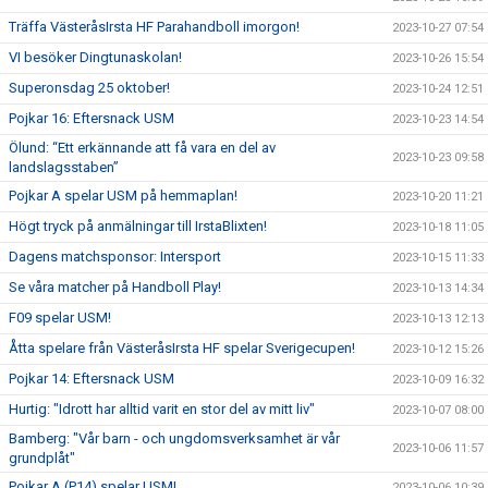
Träffa VästeråsIrsta HF Parahandboll imorgon!
2023-10-27 07:54
VI besöker Dingtunaskolan!
2023-10-26 15:54
Superonsdag 25 oktober!
2023-10-24 12:51
Pojkar 16: Eftersnack USM
2023-10-23 14:54
Ölund: “Ett erkännande att få vara en del av
2023-10-23 09:58
landslagsstaben”
Pojkar A spelar USM på hemmaplan!
2023-10-20 11:21
Högt tryck på anmälningar till IrstaBlixten!
2023-10-18 11:05
Dagens matchsponsor: Intersport
2023-10-15 11:33
Se våra matcher på Handboll Play!
2023-10-13 14:34
F09 spelar USM!
2023-10-13 12:13
Åtta spelare från VästeråsIrsta HF spelar Sverigecupen!
2023-10-12 15:26
Pojkar 14: Eftersnack USM
2023-10-09 16:32
Hurtig: "Idrott har alltid varit en stor del av mitt liv"
2023-10-07 08:00
Bamberg: "Vår barn - och ungdomsverksamhet är vår
2023-10-06 11:57
grundplåt"
Pojkar A (P14) spelar USM!
2023-10-06 10:39