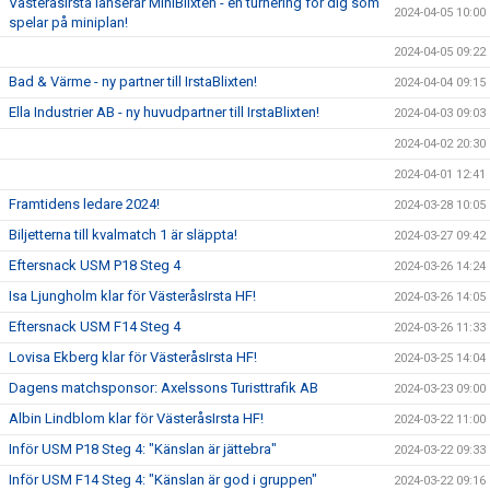
VästeråsIrsta lanserar MiniBlixten - en turnering för dig som
2024-04-05 10:00
spelar på miniplan!
2024-04-05 09:22
Bad & Värme - ny partner till IrstaBlixten!
2024-04-04 09:15
Ella Industrier AB - ny huvudpartner till IrstaBlixten!
2024-04-03 09:03
2024-04-02 20:30
2024-04-01 12:41
Framtidens ledare 2024!
2024-03-28 10:05
Biljetterna till kvalmatch 1 är släppta!
2024-03-27 09:42
Eftersnack USM P18 Steg 4
2024-03-26 14:24
Isa Ljungholm klar för VästeråsIrsta HF!
2024-03-26 14:05
Eftersnack USM F14 Steg 4
2024-03-26 11:33
Lovisa Ekberg klar för VästeråsIrsta HF!
2024-03-25 14:04
Dagens matchsponsor: Axelssons Turisttrafik AB
2024-03-23 09:00
Albin Lindblom klar för VästeråsIrsta HF!
2024-03-22 11:00
Inför USM P18 Steg 4: "Känslan är jättebra"
2024-03-22 09:33
Inför USM F14 Steg 4: "Känslan är god i gruppen"
2024-03-22 09:16