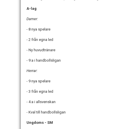
A-lag
Damer:
- 8 nya spelare
- 2 från egna led
- Ny huvudtränare
- 9:a i handbollsligan
Herrar:
- 9 nya spelare
- 3 från egna led
- 4:a i allsvenskan
- Kval till handbollsligan
Ungdoms - SM