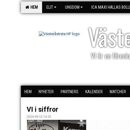
HEM
ELIT
UNGDOM
ICA MAXI HÄLLAS BOLL
Väst
VI är en förenin
HEM
NYHETER
PARTNERS
KALENDER
MATCHER
VI i siffror
2024-09-10 14:25