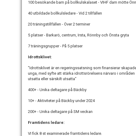
100 besökande barn på bollkulskalaset - VIHF dam mötte Ö
40 utbildade bollkulsledare - Vid 2 tillfällen
20 träningstillfällen - Över 2 terminer
5 platser - Barkarö, centrum, Irsta, Rönnby och Önsta gryta
7 träningsgrupper - På 5 platser
Idrottsklivet:
"Idrottsklivet är en regeringssatsning som finansierar skapades
unga, med syfte att stärka idrottsrörelsens närvaro i områ
utsatta eller särskilt utsatta"
400+ - Unika deltagare på Bäckby
10+ - Aktiviteter på Bäckby under 2024
200+ - Unika deltagare på SM veckan
Framtidens ledare:
VI fick 8 st examinerade framtidens ledare.