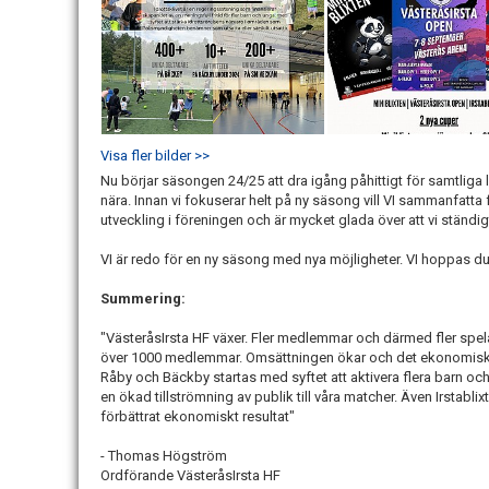
Visa fler bilder >>
Nu börjar säsongen 24/25 att dra igång påhittigt för samtliga la
nära. Innan vi fokuserar helt på ny säsong vill VI sammanfatta
utveckling i föreningen och är mycket glada över att vi ständi
VI är redo för en ny säsong med nya möjligheter. VI hoppas du
Summering:
"VästeråsIrsta HF växer. Fler medlemmar och därmed fler spelare
över 1000 medlemmar. Omsättningen ökar och det ekonomiska r
Råby och Bäckby startas med syftet att aktivera flera barn oc
en ökad tillströmning av publik till våra matcher. Även Irstab
förbättrat ekonomiskt resultat"
- Thomas Högström
Ordförande VästeråsIrsta HF