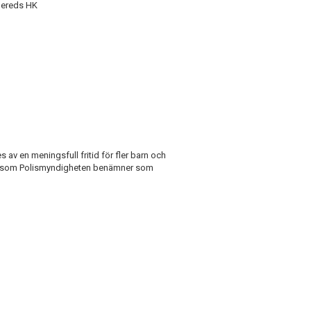
nnereds HK
 av en meningsfull fritid för fler barn och
den som Polismyndigheten benämner som