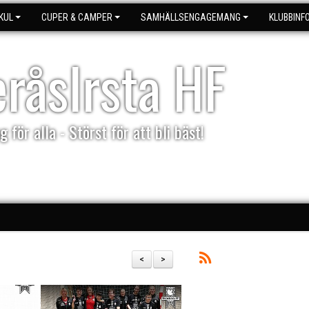
KUL
CUPER & CAMPER
SAMHÄLLSENGAGEMANG
KLUBBINF
eråsIrsta HF
g för alla - Störst för att bli bäst!
<
>