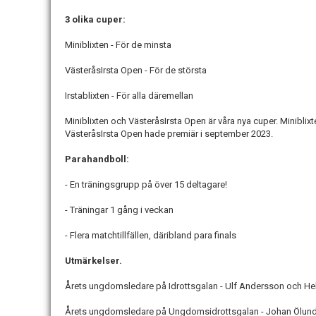
3 olika cuper:
Miniblixten - För de minsta
VästeråsIrsta Open - För de största
Irstablixten - För alla däremellan
Miniblixten och VästeråsIrsta Open är våra nya cuper. Minibli
VästeråsIrsta Open hade premiär i september 2023.
Parahandboll:
- En träningsgrupp på över 15 deltagare!
- Träningar 1 gång i veckan
- Flera matchtillfällen, däribland para finals
Utmärkelser.
Årets ungdomsledare på Idrottsgalan - Ulf Andersson och He
Årets ungdomsledare på Ungdomsidrottsgalan - Johan Ölund