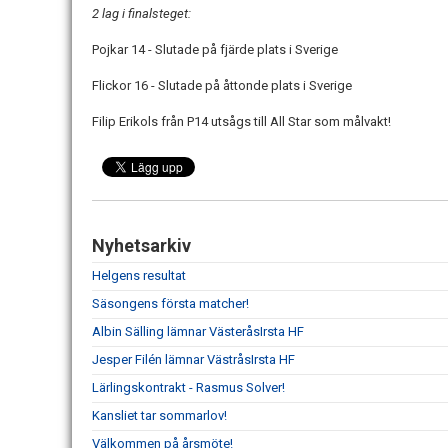
2 lag i finalsteget:
Pojkar 14 - Slutade på fjärde plats i Sverige
Flickor 16 - Slutade på åttonde plats i Sverige
Filip Erikols från P14 utsågs till All Star som målvakt!
Nyhetsarkiv
Helgens resultat
Säsongens första matcher!
Albin Sälling lämnar VästeråsIrsta HF
Jesper Filén lämnar VästråsIrsta HF
Lärlingskontrakt - Rasmus Solver!
Kansliet tar sommarlov!
Välkommen på årsmöte!